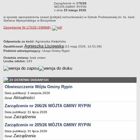
RYPIN
R
Zarządzenie nr
175/26
Dane statystyczne
Zarządzenie nr 175/26WÓJTA GMINY RYPINz dnia 25 lutego 2026w sprawie
WÓJTA GMINY RYPIN
wprowadzenia zasad (polityki) rachunkowości w Szkole Podstawowej im. ks. kard.
z dnia
25 lutego 2026
Stefana Wyszyńskiego w Borzyminie
Zadania publiczne
w sprawie wprowadzenia zasad (polityki) rachunkowości w Szkole Podstawowej im. ks. kard.
Stefana Wyszyńskiego w Borzyminie
Związki i stowarzyszenia
Zarządzenie Nr 175/26 (1988kB)
Realizacja zadań publicznych
Rejestr zbiorów danych osobowych
metryczka
Odpowiada za treść:
Agnieszka Kiełpińska
Agnieszka Liszewska
Opublikował:
Rejestr instytucji kultury
(13 maja 2026, 14:51:08)
Podmiot udostępniający:
Urząd Gminy Rypin
RODO Klauzule informacyjne
Ostatnia zmiana:
brak zmian
Liczba odsłon:
243
AKTUALNOŚCI I OGŁOSZENIA
URZĄD GMINY
Dane teleadresowe
20 OSTATNIO DODANYCH
Tabela informacyjna
Obwieszczenie Wójta Gminy Rypin
Czas pracy urzędu
Data publikacji: 3 sierpnia 2026
Aktualności
Dział:
Nr konta bankowego, NIP, REGON
Zarządzenie nr 206/26 WÓJTA GMINY RYPIN
Pracownicy urzędu - urząd gminy
Data publikacji: 31 lipca 2026
Pracownicy urzędu - baza magazynowo - warsztatowa
Zarządzenia
Dział:
Kompetencje referatów
Zarządzenie nr 205/26 WÓJTA GMINY RYPIN
Data publikacji: 31 lipca 2026
Regulamin organizacyjny
Zarządzenia
Dział: