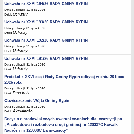
Regulamin naboru na wolne stanowiska urzędnicze
Uchwała nr XXVI/194/26 RADY GMINY RYPIN
Ogłoszenia o naborze na wolne stanowiska urzędnicze
Data publikacji: 31 lipca 2026
Uchwały
Dział:
Lista kandydatów spełniających wymagania formalne w naborach na
wolne stanowiska urzędnicze
Uchwała nr XXVI/193/26 RADY GMINY RYPIN
Data publikacji: 31 lipca 2026
Wyniki naboru na wolne stanowiska urzędnicze
Uchwały
Dział:
Petycje
Uchwała nr XXVI/192/26 RADY GMINY RYPIN
Sygnaliści
Data publikacji: 31 lipca 2026
Uchwały
Dział:
Galeria
Uchwała nr XXVI/191/26 RADY GMINY RYPIN
Raporty o stanie dostępności
Data publikacji: 31 lipca 2026
Wnioski
Uchwały
Dział:
WŁADZE I STRUKTURA
Protokół z XXVI sesji Rady Gminy Rypin odbytej w dniu 28 lipca
Struktura organizacyjna
2026 roku
Data publikacji: 31 lipca 2026
Rada gminy
Protokoły
Dział:
Wójt
Obwieszczenie Wójta Gminy Rypin
Urząd gminy
Data publikacji: 31 lipca 2026
Aktualności
Dział:
Jednostki organizacyjne, GOPS, Instytucja kultury, OSP
Decyzja o środowiskowych uwarunkowaniach dla inwestycji pn.
Jednostki pomocnicze - sołectwa
„Przebudowa i rozbudowa drogi gminnej nr 120337C Kowalki-
Plan pracy komisji rewizyjnej
Nadróż i nr 120338C Balin-Lasoty”