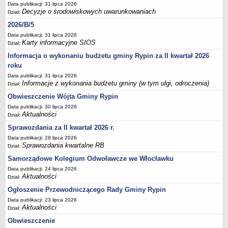
Sesje Rady Gminy Rypin
Data publikacji: 31 lipca 2026
Decyzje o środowiskowych uwarunkowaniach
Dział:
PRAWO LOKALNE
2026/B/5
Statut
Data publikacji: 31 lipca 2026
Strategia rozwoju
Karty informacyjne SIOS
Dział:
Uchwały
Informacja o wykonaniu budżetu gminy Rypin za II kwartał 2026
roku
Projekty uchwał
Data publikacji: 31 lipca 2026
Protokoły
Informacje z wykonania budżetu gminy (w tym ulgi, odroczenia)
Dział:
Imienne wykazy głosowań radnych
Obwieszczenie Wójta Gminy Rypin
Postać dokumentów
Data publikacji: 30 lipca 2026
Aktualności
Dział:
Akty Prawne, Dzienniki Ustaw, Monitory Polskie
Sprawozdania za II kwartał 2026 r.
Prawo miejscowe
Data publikacji: 28 lipca 2026
Zarządzenia
Sprawozdania kwartalne RB
Dział:
Studium uwarunkowań i kierunków zagospodarowania
Samorządowe Kolegium Odwoławcze we Włocławku
przestrzennego
Data publikacji: 24 lipca 2026
Aktualności
Dział:
Dane przestrzenne - MPZP
Ogłoszenie Przewodniczącego Rady Gminy Rypin
Stałe obwody głosowania, numery, granice oraz siedziby
Data publikacji: 23 lipca 2026
obwodowych komisji wyborczych, opis granic okręgów wyborczych
Aktualności
Dział:
Plan ogólny gminy Rypin
Obwieszczenie