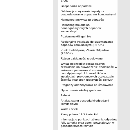
SIOS
Gospodarka odpadami
Deklaracja o wysokości opłaty za
gospodarowanie odpadami komunalnymi
Harmonogram wywozu odpadów
Harmonogram odbioru
ponadgabarytowych odpadów
komunalnych
Poziom recyklingu i bio
Regionalne instalacje do przetwarzania
odpadów komunalnych (RIPOK)
Punkt Selektywnej Zbiórki Odpadów
(PSZOK)
Rejestr działalności regulowanej
Wykaz podmiotów posiadających
zezwolenie na prowadzenie działalności w
zakresie opróżniania zbiorników
bezodpływowych lub osadników w
instalacjach przydomowych oczyszczalni
ścieków i transport nieczystości ciekłych
Prognozy oddziaływania na środowisko
Opracowania ekofizjograficzne
Azbest
Analiza stanu gospodarki odpadami
komunalnymi
Woda i ścieki
Plany polowań kół łowieckich
Informacja o punktach zbierania odpadów
folii, sznurka oraz opon, powstających w
gospodarstwach rolnych