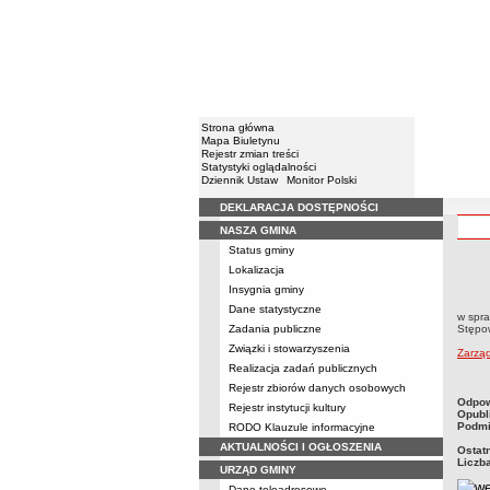
Strona główna
Mapa Biuletynu
Rejestr zmian treści
Statystyki oglądalności
Dziennik Ustaw
Monitor Polski
DEKLARACJA DOSTĘPNOŚCI
Menu
NASZA GMINA
Status gminy
Lokalizacja
Zarzą
Insygnia gminy
w St
Dane statystyczne
w spra
Zadania publiczne
Stępo
Związki i stowarzyszenia
Zarzą
Realizacja zadań publicznych
Rejestr zbiorów danych osobowych
metry
Odpow
Rejestr instytucji kultury
Opubl
Podmi
RODO Klauzule informacyjne
AKTUALNOŚCI I OGŁOSZENIA
Ostat
Liczb
URZĄD GMINY
Dane teleadresowe