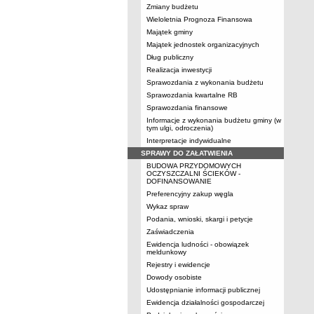
Zmiany budżetu
Wieloletnia Prognoza Finansowa
Majątek gminy
Majątek jednostek organizacyjnych
Dług publiczny
Realizacja inwestycji
Sprawozdania z wykonania budżetu
Sprawozdania kwartalne RB
Sprawozdania finansowe
Informacje z wykonania budżetu gminy (w
tym ulgi, odroczenia)
Interpretacje indywidualne
SPRAWY DO ZAŁATWIENIA
BUDOWA PRZYDOMOWYCH
OCZYSZCZALNI ŚCIEKÓW -
DOFINANSOWANIE
Preferencyjny zakup węgla
Wykaz spraw
Podania, wnioski, skargi i petycje
Zaświadczenia
Ewidencja ludności - obowiązek
meldunkowy
Rejestry i ewidencje
Dowody osobiste
Udostępnianie informacji publicznej
Ewidencja działalności gospodarczej