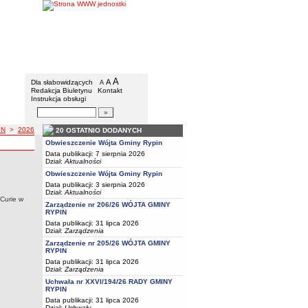
Gmina Rypin
Menu dodatkowe
A
powiększ czcionkę
A
standardowy rozmiar czcionki
Dla słabowidzących
A
pomniejsz czcionkę
Redakcja Biuletynu
Kontakt
Instrukcja obsługi
Wyszukiwarka artykułów
Szukaj
IN
>
2026
20 OSTATNIO DODANYCH
Y RYPIN
a z roku
A GMINY RYPIN
Obwieszczenie Wójta Gminy Rypin
Data publikacji: 7 sierpnia 2026
Dział:
Aktualności
Obwieszczenie Wójta Gminy Rypin
sad (polityki) rachunkowości w Szkole Podstawowej im. Marii Skłodowskiej – Curie
Data publikacji: 3 sierpnia 2026
Dział:
Aktualności
 Curie w
Zarządzenie nr 206/26 WÓJTA GMINY
RYPIN
Data publikacji: 31 lipca 2026
Dział:
Zarządzenia
Zarządzenie nr 205/26 WÓJTA GMINY
RYPIN
Data publikacji: 31 lipca 2026
Dział:
Zarządzenia
Uchwała nr XXVI/194/26 RADY GMINY
RYPIN
Data publikacji: 31 lipca 2026
Dział:
Uchwały