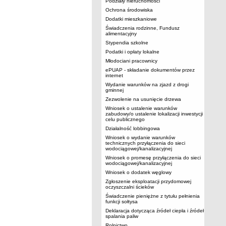
Podziały nieruchomości
Ochrona środowiska
Dodatki mieszkaniowe
Świadczenia rodzinne, Fundusz
alimentacyjny
Stypendia szkolne
Podatki i opłaty lokalne
Młodociani pracownicy
ePUAP - składanie dokumentów przez
internet
Wydanie warunków na zjazd z drogi
gminnej
Zezwolenie na usunięcie drzewa
Wniosek o ustalenie warunków
zabudowy/o ustalenie lokalizacji inwestycji
celu publicznego
Działalność lobbingowa
Wniosek o wydanie warunków
technicznych przyłączenia do sieci
wodociągowej/kanalizacyjnej
Wniosek o promesę przyłączenia do sieci
wodociągowej/kanalizacyjnej
Wniosek o dodatek węglowy
Zgłoszenie eksploatacji przydomowej
oczyszczalni ścieków
Świadczenie pieniężne z tytułu pełnienia
funkcji sołtysa
Deklaracja dotycząca źródeł ciepła i źródeł
spalania paliw
Rolnictwo