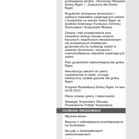
pozbawiania tytułów ,,Honorowy Obywatel
Gminy Rypin' i ,,Zasłużony dla Gminy
Rypin'
Regulamin dotowania demontażu i
utylizacji materiałów zawierających azbest
z budynków na terenie Gminy Rypin ze
środków Gminnego Funduszu Ochrony
Środowiska i Gospodarki Wodnej
Zasady i tryb postępowania przy
udzielaniu dotacji celowej osobom
fizycznym i wspólnotom mieszkaniowym
nie prowadzącym działalności
gospodarczej na realizację zadań w
zakresie demontażu, transportu i
unieszkodliwiania odpadów zawierających
azbes
Plan gospodarki niskoemisyjnej dla gminy
Rypin
Aktualizacja założeń do planu
zaopatrzenia w ciepło, energię
elektryczną i paliwa gazowe dla gminy
Rypin
Program Rewitalizacji Gminy Rypin na lata
2016-2023
Plany rozwoju gminy i miejscowości
Strategie Terytorialne Obszaru
Prowadzenia Polityki Terytorialnej
OCHRONA ŚRODOWISKA
Wycinka drzew
Raporty o oddziaływaniu przedsięwzięcia
na środowisko
Decyzje o środowiskowych
uwarunkowaniach