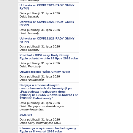
Uchwała nr XXVI/193/26 RADY GMINY
RYPIN
Data publikacji: 31 lipca 2026
Dział:
Uchwały
Uchwała nr XXVI/192/26 RADY GMINY
RYPIN
Data publikacji: 31 lipca 2026
Dział:
Uchwały
Uchwała nr XXVI/191/26 RADY GMINY
RYPIN
Data publikacji: 31 lipca 2026
Dział:
Uchwały
Protokół z XXVI sesji Rady Gminy
Rypin odbytej w dniu 28 lipca 2026 roku
Data publikacji: 31 lipca 2026
Dział:
Protokoły
Obwieszczenie Wójta Gminy Rypin
Data publikacji: 31 lipca 2026
Dział:
Aktualności
Decyzja o środowiskowych
uwarunkowaniach dla inwestycji pn.
„Przebudowa i rozbudowa drogi
gminnej nr 120337C Kowalki-Nadróż i nr
120338C Balin-Lasoty”
Data publikacji: 31 lipca 2026
Dział:
Decyzje o środowiskowych
uwarunkowaniach
2026/B/5
Data publikacji: 31 lipca 2026
Dział:
Karty informacyjne SIOS
Informacja o wykonaniu budżetu gminy
Rypin za II kwartał 2026 roku