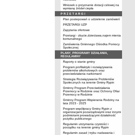
Wniosek o przyznanie dotacji celowej na
wymianę źródeł ciepła
P R Z E T A R G I
Plan postepowań o udzielenie zamówień
PRZETARGI UZP
Zapytania ofertowe
Przetargi - zbycie,dzierżawa,najem mienia
komunalnego
Zamówienia Gminnego Ośrodka Pomocy
Społecznej
PLANY, PROGRAMY DZIAŁANIA,
REGULAMINY
Raporty o stanie gminy
Program profilaktyki i rozwiązywania
problemów alkoholowych oraz
przeciwdziałania narkomanii
Strategia Rozwiązywania Problemów
Społecznych na terenie Gminy Rypin
Gminny Program Przeciwdziałania
Przemocy w Rodzinie oraz Ochrony Ofiar
Przemocy w Rodzinie
Gminny Program Wspierania Rodziny na
lata 2023 - 2025
Program współpracy Gminy Rypin z
organizacjami pozarządowymi oraz innymi
podmiotami prowadzącymi działalność
pożytku publicznego
Regulamin utrzymania czystości i
porządku na terenie gminy Rypin
Regulamin zasad i trybu nadawania i