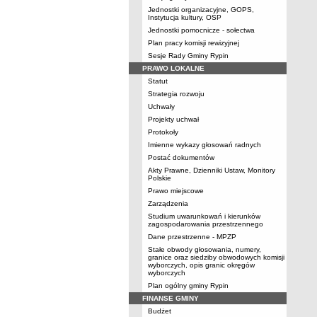
Jednostki organizacyjne, GOPS,
Instytucja kultury, OSP
Jednostki pomocnicze - sołectwa
Plan pracy komisji rewizyjnej
Sesje Rady Gminy Rypin
PRAWO LOKALNE
Statut
Strategia rozwoju
Uchwały
Projekty uchwał
Protokoły
Imienne wykazy głosowań radnych
Postać dokumentów
Akty Prawne, Dzienniki Ustaw, Monitory
Polskie
Prawo miejscowe
Zarządzenia
Studium uwarunkowań i kierunków
zagospodarowania przestrzennego
Dane przestrzenne - MPZP
Stałe obwody głosowania, numery,
granice oraz siedziby obwodowych komisji
wyborczych, opis granic okręgów
wyborczych
Plan ogólny gminy Rypin
FINANSE GMINY
Budżet