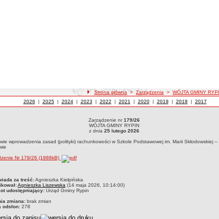
ścieżka nawigacji
Strona główna
>
Zarządzenia
>
WÓJTA GMINY RYP
Zarządzenia z roku
2026
WÓJTA GMINY RYPIN
|
Zarządzenia z roku
2025
WÓJTA GMINY RYPIN
|
Zarządzenia z roku
2024
WÓJTA GMINY RYPIN
|
Zarządzenia z roku
2023
WÓJTA GMINY RYPIN
|
Zarządzenia z roku
2022
WÓJTA GMINY RYPIN
|
Zarządzenia z roku
2021
WÓJTA GMINY RYPIN
|
Zarządzenia z roku
2020
WÓJTA GMINY RYPIN
|
Zarządzenia z roku
2019
WÓJTA GMINY RYPIN
|
Zarządzenia z roku
2018
WÓJTA GMIN
|
Zarządzeni
2017
WÓJT
Zarządzenie nr
179/26
dzenie nr 179/26WÓJTA GMINY RYPINz dnia 25 lutego 2026w sprawie wprowadzenia za
WÓJTA GMINY RYPIN
ępowie
z dnia
25 lutego 2026
wie wprowadzenia zasad (polityki) rachunkowości w Szkole Podstawowej im. Marii Skłodowskiej –
wie
dzenie Nr 179/26 (1988kB)
czka
iada za treść:
Agnieszka Kiełpińska
ikował:
Agnieszka Liszewska
(14 maja 2026, 10:14:00)
ot udostępniający:
Urząd Gminy Rypin
nia zmiana:
brak zmian
a odsłon:
278