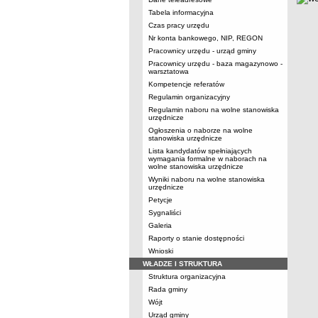
Tabela informacyjna
Czas pracy urzędu
Nr konta bankowego, NIP, REGON
Pracownicy urzędu - urząd gminy
Pracownicy urzędu - baza magazynowo -
warsztatowa
Kompetencje referatów
Regulamin organizacyjny
Regulamin naboru na wolne stanowiska
urzędnicze
Ogłoszenia o naborze na wolne
stanowiska urzędnicze
Lista kandydatów spełniających
wymagania formalne w naborach na
wolne stanowiska urzędnicze
Wyniki naboru na wolne stanowiska
urzędnicze
Petycje
Sygnaliści
Galeria
Raporty o stanie dostępności
Wnioski
WŁADZE I STRUKTURA
Struktura organizacyjna
Rada gminy
Wójt
Urząd gminy