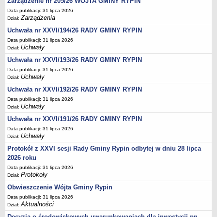
Zarządzenie nr 205/26 WÓJTA GMINY RYPIN
Regulamin naboru na wolne stanowiska urzędnicze
Data publikacji: 31 lipca 2026
Ogłoszenia o naborze na wolne stanowiska urzędnicze
Zarządzenia
Dział:
Lista kandydatów spełniających wymagania formalne w naborach na
Uchwała nr XXVI/194/26 RADY GMINY RYPIN
wolne stanowiska urzędnicze
Data publikacji: 31 lipca 2026
Uchwały
Wyniki naboru na wolne stanowiska urzędnicze
Dział:
Uchwała nr XXVI/193/26 RADY GMINY RYPIN
Petycje
Data publikacji: 31 lipca 2026
Sygnaliści
Uchwały
Dział:
Galeria
Uchwała nr XXVI/192/26 RADY GMINY RYPIN
Raporty o stanie dostępności
Data publikacji: 31 lipca 2026
Uchwały
Dział:
Wnioski
Uchwała nr XXVI/191/26 RADY GMINY RYPIN
WŁADZE I STRUKTURA
Data publikacji: 31 lipca 2026
Struktura organizacyjna
Uchwały
Dział:
Rada gminy
Protokół z XXVI sesji Rady Gminy Rypin odbytej w dniu 28 lipca
Wójt
2026 roku
Data publikacji: 31 lipca 2026
Urząd gminy
Protokoły
Dział:
Jednostki organizacyjne, GOPS, Instytucja kultury, OSP
Obwieszczenie Wójta Gminy Rypin
Jednostki pomocnicze - sołectwa
Data publikacji: 31 lipca 2026
Aktualności
Dział:
Plan pracy komisji rewizyjnej
Decyzja o środowiskowych uwarunkowaniach dla inwestycji pn.