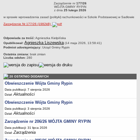
RYPIN
R
Zarządzenie nr
177/26
Dane statystyczne
Zarządzenie nr 177/26WÓJTA GMINY RYPINz dnia 25 lutego 2026w sprawie
WÓJTA GMINY RYPIN
wprowadzenia zasad (polityki) rachunkowości w Szkole Podstawowej w Sadłowie
z dnia
25 lutego 2026
Zadania publiczne
w sprawie wprowadzenia zasad (polityki) rachunkowości w Szkole Podstawowej w Sadłowie
Związki i stowarzyszenia
Zarządzenie Nr 177/26 (1982kB)
Realizacja zadań publicznych
metryczka
Odpowiada za treść:
Agnieszka Kiełpińska
Rejestr zbiorów danych osobowych
Agnieszka Liszewska
Opublikował:
(14 maja 2026, 13:58:41)
Rejestr instytucji kultury
Podmiot udostępniający:
Urząd Gminy Rypin
Ostatnia zmiana:
brak zmian
RODO Klauzule informacyjne
Liczba odsłon:
280
AKTUALNOŚCI I OGŁOSZENIA
URZĄD GMINY
Dane teleadresowe
20 OSTATNIO DODANYCH
Obwieszczenie Wójta Gminy Rypin
Tabela informacyjna
Data publikacji: 7 sierpnia 2026
Czas pracy urzędu
Aktualności
Dział:
Nr konta bankowego, NIP, REGON
Obwieszczenie Wójta Gminy Rypin
Pracownicy urzędu - urząd gminy
Data publikacji: 3 sierpnia 2026
Aktualności
Dział:
Pracownicy urzędu - baza magazynowo - warsztatowa
Zarządzenie nr 206/26 WÓJTA GMINY RYPIN
Kompetencje referatów
Data publikacji: 31 lipca 2026
Regulamin organizacyjny
Zarządzenia
Dział: