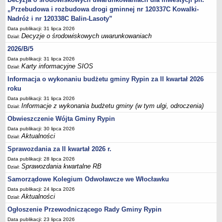
Sesje Rady Gminy Rypin
„Przebudowa i rozbudowa drogi gminnej nr 120337C Kowalki-
PRAWO LOKALNE
Nadróż i nr 120338C Balin-Lasoty”
Statut
Data publikacji: 31 lipca 2026
Decyzje o środowiskowych uwarunkowaniach
Dział:
Strategia rozwoju
2026/B/5
Uchwały
Data publikacji: 31 lipca 2026
Projekty uchwał
Karty informacyjne SIOS
Dział:
Protokoły
Informacja o wykonaniu budżetu gminy Rypin za II kwartał 2026
roku
Imienne wykazy głosowań radnych
Data publikacji: 31 lipca 2026
Postać dokumentów
Informacje z wykonania budżetu gminy (w tym ulgi, odroczenia)
Dział:
Akty Prawne, Dzienniki Ustaw, Monitory Polskie
Obwieszczenie Wójta Gminy Rypin
Prawo miejscowe
Data publikacji: 30 lipca 2026
Aktualności
Dział:
Zarządzenia
Sprawozdania za II kwartał 2026 r.
Studium uwarunkowań i kierunków zagospodarowania
Data publikacji: 28 lipca 2026
przestrzennego
Sprawozdania kwartalne RB
Dział:
Dane przestrzenne - MPZP
Samorządowe Kolegium Odwoławcze we Włocławku
Stałe obwody głosowania, numery, granice oraz siedziby
Data publikacji: 24 lipca 2026
Aktualności
Dział:
obwodowych komisji wyborczych, opis granic okręgów wyborczych
Ogłoszenie Przewodniczącego Rady Gminy Rypin
Plan ogólny gminy Rypin
Data publikacji: 23 lipca 2026