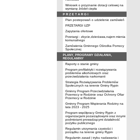
Wniosek o przyznanie dotacji celowej na
wymianę źródeł ciepła
P R Z E T A R G I
Plan postepowań o udzielenie zamówień
PRZETARGI UZP
Zapytania ofertowe
Przetargi - zbycie,dzierżawa,najem mienia
komunalnego
Zamówienia Gminnego Ośrodka Pomocy
Społecznej
PLANY, PROGRAMY DZIAŁANIA,
REGULAMINY
Raporty o stanie gminy
Program profilaktyki i rozwiązywania
problemów alkoholowych oraz
przeciwdziałania narkomanii
Strategia Rozwiązywania Problemów
Społecznych na terenie Gminy Rypin
Gminny Program Przeciwdziałania
Przemocy w Rodzinie oraz Ochrony Ofiar
Przemocy w Rodzinie
Gminny Program Wspierania Rodziny na
lata 2023 - 2025
Program współpracy Gminy Rypin z
organizacjami pozarządowymi oraz innymi
podmiotami prowadzącymi działalność
pożytku publicznego
Regulamin utrzymania czystości i
porządku na terenie gminy Rypin
Regulamin zasad i trybu nadawania i