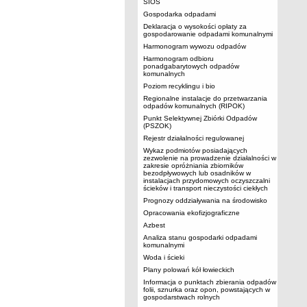
SIOS
Gospodarka odpadami
Deklaracja o wysokości opłaty za
gospodarowanie odpadami komunalnymi
Harmonogram wywozu odpadów
Harmonogram odbioru
ponadgabarytowych odpadów
komunalnych
Poziom recyklingu i bio
Regionalne instalacje do przetwarzania
odpadów komunalnych (RIPOK)
Punkt Selektywnej Zbiórki Odpadów
(PSZOK)
Rejestr działalności regulowanej
Wykaz podmiotów posiadających
zezwolenie na prowadzenie działalności w
zakresie opróżniania zbiorników
bezodpływowych lub osadników w
instalacjach przydomowych oczyszczalni
ścieków i transport nieczystości ciekłych
Prognozy oddziaływania na środowisko
Opracowania ekofizjograficzne
Azbest
Analiza stanu gospodarki odpadami
komunalnymi
Woda i ścieki
Plany polowań kół łowieckich
Informacja o punktach zbierania odpadów
folii, sznurka oraz opon, powstających w
gospodarstwach rolnych