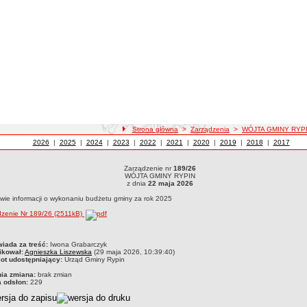
ścieżka nawigacji
Strona główna
>
Zarządzenia
>
WÓJTA GMINY RYP
Zarządzenia z roku
2026
WÓJTA GMINY RYPIN
|
Zarządzenia z roku
2025
WÓJTA GMINY RYPIN
|
Zarządzenia z roku
2024
WÓJTA GMINY RYPIN
|
Zarządzenia z roku
2023
WÓJTA GMINY RYPIN
|
Zarządzenia z roku
2022
WÓJTA GMINY RYPIN
|
Zarządzenia z roku
2021
WÓJTA GMINY RYPIN
|
Zarządzenia z roku
2020
WÓJTA GMINY RYPIN
|
Zarządzenia z roku
2019
WÓJTA GMINY RYPIN
|
Zarządzenia z roku
2018
WÓJTA GMIN
|
Zarządzeni
2017
WÓJT
Zarządzenie nr
189/26
dzenie nr 189/26WÓJTA GMINY RYPINz dnia 22 maja 2026w sprawie informacji o wyk
WÓJTA GMINY RYPIN
z dnia
22 maja 2026
wie informacji o wykonaniu budżetu gminy za rok 2025
dzenie Nr 189/26 (2511kB)
czka
iada za treść:
Iwona Grabarczyk
ikował:
Agnieszka Liszewska
(29 maja 2026, 10:39:40)
ot udostępniający:
Urząd Gminy Rypin
nia zmiana:
brak zmian
a odsłon:
229