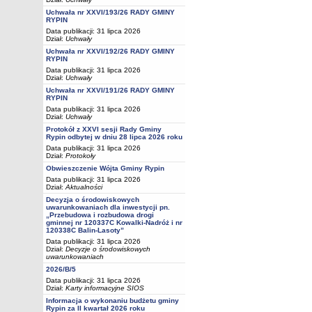
Uchwała nr XXVI/193/26 RADY GMINY
RYPIN
Data publikacji: 31 lipca 2026
Dział:
Uchwały
Uchwała nr XXVI/192/26 RADY GMINY
RYPIN
Data publikacji: 31 lipca 2026
Dział:
Uchwały
Uchwała nr XXVI/191/26 RADY GMINY
RYPIN
Data publikacji: 31 lipca 2026
Dział:
Uchwały
Protokół z XXVI sesji Rady Gminy
Rypin odbytej w dniu 28 lipca 2026 roku
Data publikacji: 31 lipca 2026
Dział:
Protokoły
Obwieszczenie Wójta Gminy Rypin
Data publikacji: 31 lipca 2026
Dział:
Aktualności
Decyzja o środowiskowych
uwarunkowaniach dla inwestycji pn.
„Przebudowa i rozbudowa drogi
gminnej nr 120337C Kowalki-Nadróż i nr
120338C Balin-Lasoty”
Data publikacji: 31 lipca 2026
Dział:
Decyzje o środowiskowych
uwarunkowaniach
2026/B/5
Data publikacji: 31 lipca 2026
Dział:
Karty informacyjne SIOS
Informacja o wykonaniu budżetu gminy
Rypin za II kwartał 2026 roku