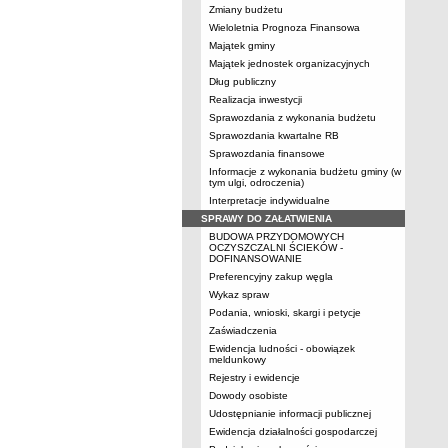
Zmiany budżetu
Wieloletnia Prognoza Finansowa
Majątek gminy
Majątek jednostek organizacyjnych
Dług publiczny
Realizacja inwestycji
Sprawozdania z wykonania budżetu
Sprawozdania kwartalne RB
Sprawozdania finansowe
Informacje z wykonania budżetu gminy (w
tym ulgi, odroczenia)
Interpretacje indywidualne
SPRAWY DO ZAŁATWIENIA
BUDOWA PRZYDOMOWYCH
OCZYSZCZALNI ŚCIEKÓW -
DOFINANSOWANIE
Preferencyjny zakup węgla
Wykaz spraw
Podania, wnioski, skargi i petycje
Zaświadczenia
Ewidencja ludności - obowiązek
meldunkowy
Rejestry i ewidencje
Dowody osobiste
Udostępnianie informacji publicznej
Ewidencja działalności gospodarczej