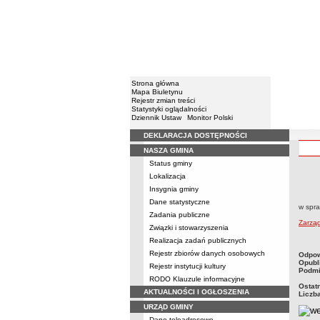
Strona główna
Mapa Biuletynu
Rejestr zmian treści
Statystyki oglądalności
Dziennik Ustaw
Monitor Polski
DEKLARACJA DOSTĘPNOŚCI
Menu
NASZA GMINA
Status gminy
Lokalizacja
Zarzą
Insygnia gminy
Dane statystyczne
w spra
Zadania publiczne
Zarzą
Związki i stowarzyszenia
Realizacja zadań publicznych
Rejestr zbiorów danych osobowych
metry
Odpow
Opubl
Rejestr instytucji kultury
Podmi
RODO Klauzule informacyjne
Ostat
AKTUALNOŚCI I OGŁOSZENIA
Liczb
URZĄD GMINY
Dane teleadresowe