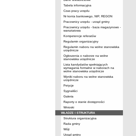
Tabela informacyjna
Czas pracy urzędu
Nr konta bankowego, NIP, REGON
Pracownicy urzędu - urząd gminy
Pracownicy urzędu - baza magazynowo -
warsztatowa
Kompetencje referatów
Regulamin organizacyjny
Regulamin naboru na wolne stanowiska
urzędnicze
Ogłoszenia o naborze na wolne
stanowiska urzędnicze
Lista kandydatów spełniających
wymagania formalne w naborach na
wolne stanowiska urzędnicze
Wyniki naboru na wolne stanowiska
urzędnicze
Petycje
Sygnaliści
Galeria
Raporty o stanie dostępności
Wnioski
WŁADZE I STRUKTURA
Struktura organizacyjna
Rada gminy
Wójt
Urząd gminy