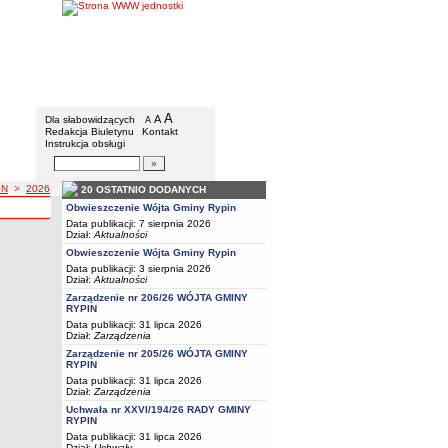
Gmina Rypin
Menu dodatkowe
A
powiększ czcionkę
A
standardowy rozmiar czcionki
Dla słabowidzących
A
pomniejsz czcionkę
Redakcja Biuletynu
Kontakt
Instrukcja obsługi
Wyszukiwarka artykułów
Szukaj
IN
>
2026
20 OSTATNIO DODANYCH
Y RYPIN
a z roku
A GMINY RYPIN
Obwieszczenie Wójta Gminy Rypin
Data publikacji: 7 sierpnia 2026
Dział:
Aktualności
Obwieszczenie Wójta Gminy Rypin
onaniu budżetu gminy za rok 2025
Data publikacji: 3 sierpnia 2026
Dział:
Aktualności
Zarządzenie nr 206/26 WÓJTA GMINY
RYPIN
Data publikacji: 31 lipca 2026
Dział:
Zarządzenia
Zarządzenie nr 205/26 WÓJTA GMINY
RYPIN
Data publikacji: 31 lipca 2026
Dział:
Zarządzenia
Uchwała nr XXVI/194/26 RADY GMINY
RYPIN
Data publikacji: 31 lipca 2026
Dział:
Uchwały