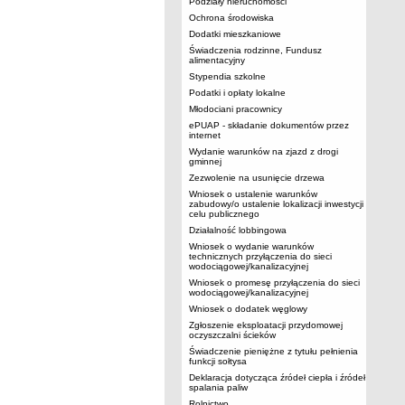
Podziały nieruchomości
Ochrona środowiska
Dodatki mieszkaniowe
Świadczenia rodzinne, Fundusz
alimentacyjny
Stypendia szkolne
Podatki i opłaty lokalne
Młodociani pracownicy
ePUAP - składanie dokumentów przez
internet
Wydanie warunków na zjazd z drogi
gminnej
Zezwolenie na usunięcie drzewa
Wniosek o ustalenie warunków
zabudowy/o ustalenie lokalizacji inwestycji
celu publicznego
Działalność lobbingowa
Wniosek o wydanie warunków
technicznych przyłączenia do sieci
wodociągowej/kanalizacyjnej
Wniosek o promesę przyłączenia do sieci
wodociągowej/kanalizacyjnej
Wniosek o dodatek węglowy
Zgłoszenie eksploatacji przydomowej
oczyszczalni ścieków
Świadczenie pieniężne z tytułu pełnienia
funkcji sołtysa
Deklaracja dotycząca źródeł ciepła i źródeł
spalania paliw
Rolnictwo