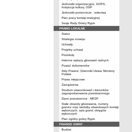
Jednostki organizacyjne, GOPS,
Instytucja kultury, OSP
Jednostki pomocnicze - sołectwa
Plan pracy komisji rewizyjnej
Sesje Rady Gminy Rypin
PRAWO LOKALNE
Statut
Strategia rozwoju
Uchwały
Projekty uchwał
Protokoły
Imienne wykazy głosowań radnych
Postać dokumentów
Akty Prawne, Dzienniki Ustaw, Monitory
Polskie
Prawo miejscowe
Zarządzenia
Studium uwarunkowań i kierunków
zagospodarowania przestrzennego
Dane przestrzenne - MPZP
Stałe obwody głosowania, numery,
granice oraz siedziby obwodowych komisji
wyborczych, opis granic okręgów
wyborczych
Plan ogólny gminy Rypin
FINANSE GMINY
Budżet