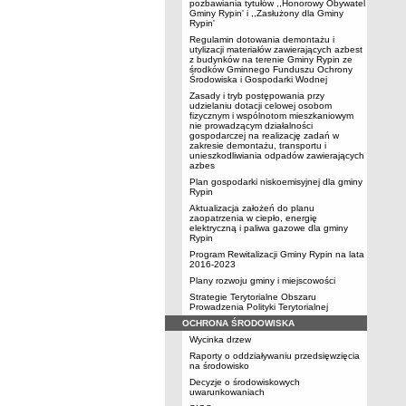
pozbawiania tytułów ,,Honorowy Obywatel
Gminy Rypin' i ,,Zasłużony dla Gminy
Rypin'
Regulamin dotowania demontażu i
utylizacji materiałów zawierających azbest
z budynków na terenie Gminy Rypin ze
środków Gminnego Funduszu Ochrony
Środowiska i Gospodarki Wodnej
Zasady i tryb postępowania przy
udzielaniu dotacji celowej osobom
fizycznym i wspólnotom mieszkaniowym
nie prowadzącym działalności
gospodarczej na realizację zadań w
zakresie demontażu, transportu i
unieszkodliwiania odpadów zawierających
azbes
Plan gospodarki niskoemisyjnej dla gminy
Rypin
Aktualizacja założeń do planu
zaopatrzenia w ciepło, energię
elektryczną i paliwa gazowe dla gminy
Rypin
Program Rewitalizacji Gminy Rypin na lata
2016-2023
Plany rozwoju gminy i miejscowości
Strategie Terytorialne Obszaru
Prowadzenia Polityki Terytorialnej
OCHRONA ŚRODOWISKA
Wycinka drzew
Raporty o oddziaływaniu przedsięwzięcia
na środowisko
Decyzje o środowiskowych
uwarunkowaniach