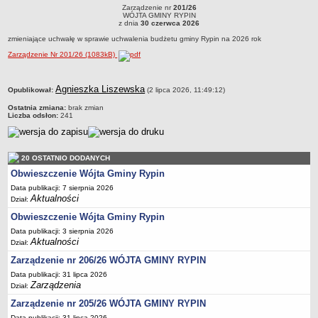
RYPIN
R
Zarządzenie nr
201/26
Dane statystyczne
Zarządzenie nr 201/26WÓJTA GMINY RYPINz dnia 30 czerwca 2026zmieniające
WÓJTA GMINY RYPIN
uchwałę w sprawie uchwalenia budżetu gminy Rypin na 2026 rok
z dnia
30 czerwca 2026
Zadania publiczne
zmieniające uchwałę w sprawie uchwalenia budżetu gminy Rypin na 2026 rok
Związki i stowarzyszenia
Zarządzenie Nr 201/26 (1083kB)
Realizacja zadań publicznych
metryczka
Rejestr zbiorów danych osobowych
Agnieszka Liszewska
Opublikował:
(2 lipca 2026, 11:49:12)
Rejestr instytucji kultury
Ostatnia zmiana:
brak zmian
Liczba odsłon:
241
RODO Klauzule informacyjne
AKTUALNOŚCI I OGŁOSZENIA
URZĄD GMINY
20 OSTATNIO DODANYCH
Dane teleadresowe
Obwieszczenie Wójta Gminy Rypin
Data publikacji: 7 sierpnia 2026
Tabela informacyjna
Aktualności
Dział:
Czas pracy urzędu
Obwieszczenie Wójta Gminy Rypin
Nr konta bankowego, NIP, REGON
Data publikacji: 3 sierpnia 2026
Aktualności
Dział:
Pracownicy urzędu - urząd gminy
Zarządzenie nr 206/26 WÓJTA GMINY RYPIN
Pracownicy urzędu - baza magazynowo - warsztatowa
Data publikacji: 31 lipca 2026
Kompetencje referatów
Zarządzenia
Dział:
Regulamin organizacyjny
Zarządzenie nr 205/26 WÓJTA GMINY RYPIN
Data publikacji: 31 lipca 2026