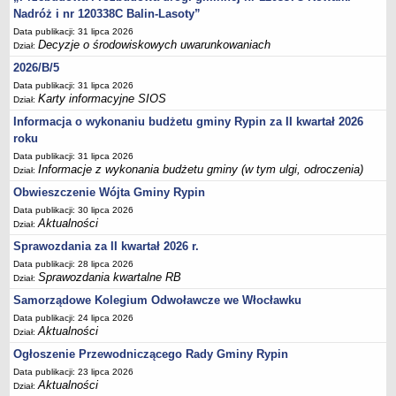
Sesje Rady Gminy Rypin
Nadróż i nr 120338C Balin-Lasoty”
PRAWO LOKALNE
Data publikacji: 31 lipca 2026
Statut
Decyzje o środowiskowych uwarunkowaniach
Dział:
2026/B/5
Strategia rozwoju
Data publikacji: 31 lipca 2026
Uchwały
Karty informacyjne SIOS
Dział:
Projekty uchwał
Informacja o wykonaniu budżetu gminy Rypin za II kwartał 2026
Protokoły
roku
Data publikacji: 31 lipca 2026
Imienne wykazy głosowań radnych
Informacje z wykonania budżetu gminy (w tym ulgi, odroczenia)
Dział:
Postać dokumentów
Obwieszczenie Wójta Gminy Rypin
Akty Prawne, Dzienniki Ustaw, Monitory Polskie
Data publikacji: 30 lipca 2026
Aktualności
Dział:
Prawo miejscowe
Sprawozdania za II kwartał 2026 r.
Zarządzenia
Data publikacji: 28 lipca 2026
Studium uwarunkowań i kierunków zagospodarowania
Sprawozdania kwartalne RB
Dział:
przestrzennego
Samorządowe Kolegium Odwoławcze we Włocławku
Dane przestrzenne - MPZP
Data publikacji: 24 lipca 2026
Aktualności
Dział:
Stałe obwody głosowania, numery, granice oraz siedziby
Ogłoszenie Przewodniczącego Rady Gminy Rypin
obwodowych komisji wyborczych, opis granic okręgów wyborczych
Data publikacji: 23 lipca 2026
Plan ogólny gminy Rypin
Aktualności
Dział: