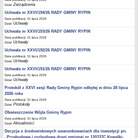
Regulamin naboru na wolne stanowiska urzędnicze
Zarządzenia
Dział:
Ogłoszenia o naborze na wolne stanowiska urzędnicze
Uchwała nr XXVI/194/26 RADY GMINY RYPIN
Lista kandydatów spełniających wymagania formalne w naborach na
Data publikacji: 31 lipca 2026
wolne stanowiska urzędnicze
Uchwały
Dział:
Wyniki naboru na wolne stanowiska urzędnicze
Uchwała nr XXVI/193/26 RADY GMINY RYPIN
Data publikacji: 31 lipca 2026
Petycje
Uchwały
Dział:
Sygnaliści
Uchwała nr XXVI/192/26 RADY GMINY RYPIN
Galeria
Data publikacji: 31 lipca 2026
Uchwały
Dział:
Raporty o stanie dostępności
Uchwała nr XXVI/191/26 RADY GMINY RYPIN
Wnioski
Data publikacji: 31 lipca 2026
WŁADZE I STRUKTURA
Uchwały
Dział:
Struktura organizacyjna
Protokół z XXVI sesji Rady Gminy Rypin odbytej w dniu 28 lipca
Rada gminy
2026 roku
Wójt
Data publikacji: 31 lipca 2026
Protokoły
Dział:
Urząd gminy
Obwieszczenie Wójta Gminy Rypin
Jednostki organizacyjne, GOPS, Instytucja kultury, OSP
Data publikacji: 31 lipca 2026
Aktualności
Dział:
Jednostki pomocnicze - sołectwa
Decyzja o środowiskowych uwarunkowaniach dla inwestycji pn.
Plan pracy komisji rewizyjnej
„Przebudowa i rozbudowa drogi gminnej nr 120337C Kowalki-