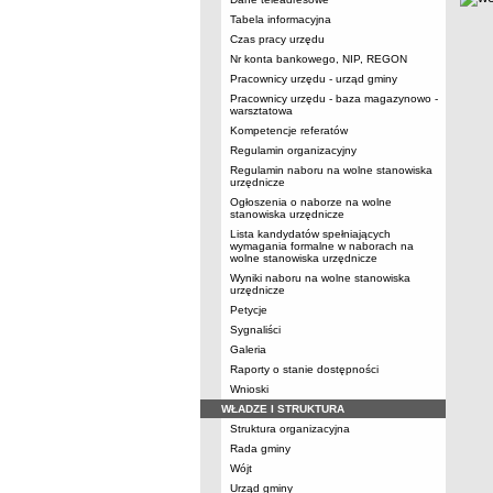
Tabela informacyjna
Czas pracy urzędu
Nr konta bankowego, NIP, REGON
Pracownicy urzędu - urząd gminy
Pracownicy urzędu - baza magazynowo -
warsztatowa
Kompetencje referatów
Regulamin organizacyjny
Regulamin naboru na wolne stanowiska
urzędnicze
Ogłoszenia o naborze na wolne
stanowiska urzędnicze
Lista kandydatów spełniających
wymagania formalne w naborach na
wolne stanowiska urzędnicze
Wyniki naboru na wolne stanowiska
urzędnicze
Petycje
Sygnaliści
Galeria
Raporty o stanie dostępności
Wnioski
WŁADZE I STRUKTURA
Struktura organizacyjna
Rada gminy
Wójt
Urząd gminy