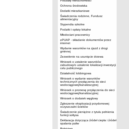
Podziały nieruchomości
Ochrona środowiska
Dodatki mieszkaniowe
Świadczenia rodzinne, Fundusz
alimentacyjny
Stypendia szkolne
Podatki i opłaty lokalne
Młodociani pracownicy
ePUAP - składanie dokumentów przez
internet
Wydanie warunków na zjazd z drogi
gminnej
Zezwolenie na usunięcie drzewa
Wniosek o ustalenie warunków
zabudowy/o ustalenie lokalizacji inwestycji
celu publicznego
Działalność lobbingowa
Wniosek o wydanie warunków
technicznych przyłączenia do sieci
wodociągowej/kanalizacyjnej
Wniosek o promesę przyłączenia do sieci
wodociągowej/kanalizacyjnej
Wniosek o dodatek węglowy
Zgłoszenie eksploatacji przydomowej
oczyszczalni ścieków
Świadczenie pieniężne z tytułu pełnienia
funkcji sołtysa
Deklaracja dotycząca źródeł ciepła i źródeł
spalania paliw
Rolnictwo