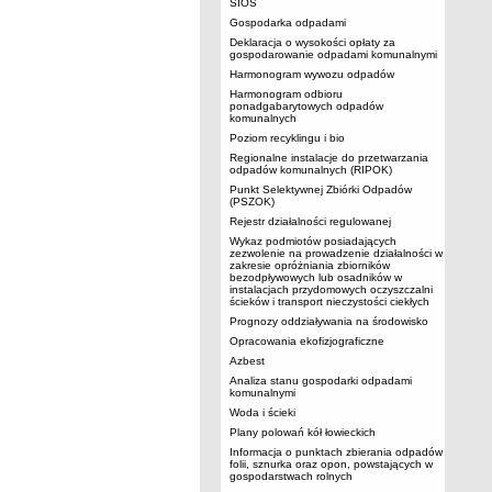
SIOS
Gospodarka odpadami
Deklaracja o wysokości opłaty za
gospodarowanie odpadami komunalnymi
Harmonogram wywozu odpadów
Harmonogram odbioru
ponadgabarytowych odpadów
komunalnych
Poziom recyklingu i bio
Regionalne instalacje do przetwarzania
odpadów komunalnych (RIPOK)
Punkt Selektywnej Zbiórki Odpadów
(PSZOK)
Rejestr działalności regulowanej
Wykaz podmiotów posiadających
zezwolenie na prowadzenie działalności w
zakresie opróżniania zbiorników
bezodpływowych lub osadników w
instalacjach przydomowych oczyszczalni
ścieków i transport nieczystości ciekłych
Prognozy oddziaływania na środowisko
Opracowania ekofizjograficzne
Azbest
Analiza stanu gospodarki odpadami
komunalnymi
Woda i ścieki
Plany polowań kół łowieckich
Informacja o punktach zbierania odpadów
folii, sznurka oraz opon, powstających w
gospodarstwach rolnych