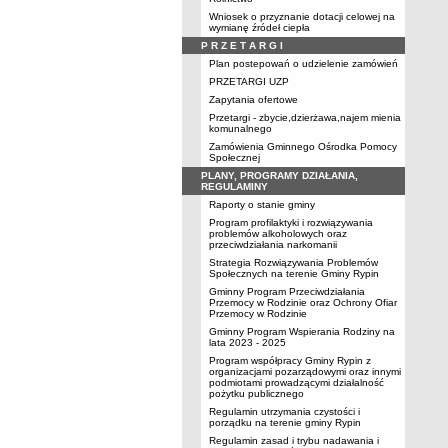
Wniosek o przyznanie dotacji celowej na
wymianę źródeł ciepła
P R Z E T A R G I
Plan postepowań o udzielenie zamówień
PRZETARGI UZP
Zapytania ofertowe
Przetargi - zbycie,dzierżawa,najem mienia
komunalnego
Zamówienia Gminnego Ośrodka Pomocy
Społecznej
PLANY, PROGRAMY DZIAŁANIA,
REGULAMINY
Raporty o stanie gminy
Program profilaktyki i rozwiązywania
problemów alkoholowych oraz
przeciwdziałania narkomanii
Strategia Rozwiązywania Problemów
Społecznych na terenie Gminy Rypin
Gminny Program Przeciwdziałania
Przemocy w Rodzinie oraz Ochrony Ofiar
Przemocy w Rodzinie
Gminny Program Wspierania Rodziny na
lata 2023 - 2025
Program współpracy Gminy Rypin z
organizacjami pozarządowymi oraz innymi
podmiotami prowadzącymi działalność
pożytku publicznego
Regulamin utrzymania czystości i
porządku na terenie gminy Rypin
Regulamin zasad i trybu nadawania i