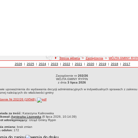
ścieżka nawigacji
Strona główna
>
Zarządzenia
>
WÓJTA GMINY RYP
Zarządzenia z roku
2026
WÓJTA GMINY RYPIN
|
Zarządzenia z roku
2025
WÓJTA GMINY RYPIN
|
Zarządzenia z roku
2024
WÓJTA GMINY RYPIN
|
Zarządzenia z roku
2023
WÓJTA GMINY RYPIN
|
Zarządzenia z roku
2022
WÓJTA GMINY RYPIN
|
Zarządzenia z roku
2021
WÓJTA GMINY RYPIN
|
Zarządzenia z roku
2020
WÓJTA GMINY RYPIN
|
Zarządzenia z roku
2019
WÓJTA GMINY RYPIN
|
Zarządzenia z roku
2018
WÓJTA GMIN
|
Zarządzeni
2017
WÓJT
Zarządzenie nr
202/26
dzenie nr 202/26WÓJTA GMINY RYPINz dnia 3 lipca 2026w sprawie upoważnienia do 
WÓJTA GMINY RYPIN
cznej należących do właściwości gminy
z dnia
3 lipca 2026
wie upoważnienia do wydawania decyzji administracyjnych w indywidualnych sprawach z zakres
znej należących do właściwości gminy
dzenie Nr 202/26 (195kB)
czka
iada za treść:
Katarzyna Kalinowska
ikował:
Agnieszka Liszewska
(6 lipca 2026, 10:14:39)
ot udostępniający:
Urząd Gminy Rypin
nia zmiana:
brak zmian
a odsłon:
172