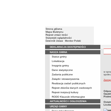
Strona główna
Mapa Biuletynu
Rejestr zmian treści
Statystyki oglądalności
Dziennik Ustaw
Monitor Polski
DEKLARACJA DOSTĘPNOŚCI
Menu
NASZA GMINA
Status gminy
Lokalizacja
Zarzą
Insygnia gminy
społe
Dane statystyczne
w spra
Zadania publiczne
społec
Związki i stowarzyszenia
Zarzą
Realizacja zadań publicznych
Rejestr zbiorów danych osobowych
metry
Odpow
Rejestr instytucji kultury
Opubl
Podmi
RODO Klauzule informacyjne
AKTUALNOŚCI I OGŁOSZENIA
Ostat
Liczb
URZĄD GMINY
Dane teleadresowe