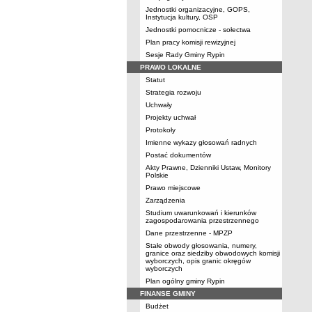
Jednostki organizacyjne, GOPS,
Instytucja kultury, OSP
Jednostki pomocnicze - sołectwa
Plan pracy komisji rewizyjnej
Sesje Rady Gminy Rypin
PRAWO LOKALNE
Statut
Strategia rozwoju
Uchwały
Projekty uchwał
Protokoły
Imienne wykazy głosowań radnych
Postać dokumentów
Akty Prawne, Dzienniki Ustaw, Monitory
Polskie
Prawo miejscowe
Zarządzenia
Studium uwarunkowań i kierunków
zagospodarowania przestrzennego
Dane przestrzenne - MPZP
Stałe obwody głosowania, numery,
granice oraz siedziby obwodowych komisji
wyborczych, opis granic okręgów
wyborczych
Plan ogólny gminy Rypin
FINANSE GMINY
Budżet