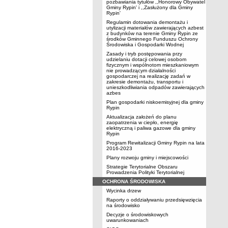
pozbawiania tytułów ,,Honorowy Obywatel
Gminy Rypin' i ,,Zasłużony dla Gminy
Rypin'
Regulamin dotowania demontażu i
utylizacji materiałów zawierających azbest
z budynków na terenie Gminy Rypin ze
środków Gminnego Funduszu Ochrony
Środowiska i Gospodarki Wodnej
Zasady i tryb postępowania przy
udzielaniu dotacji celowej osobom
fizycznym i wspólnotom mieszkaniowym
nie prowadzącym działalności
gospodarczej na realizację zadań w
zakresie demontażu, transportu i
unieszkodliwiania odpadów zawierających
azbes
Plan gospodarki niskoemisyjnej dla gminy
Rypin
Aktualizacja założeń do planu
zaopatrzenia w ciepło, energię
elektryczną i paliwa gazowe dla gminy
Rypin
Program Rewitalizacji Gminy Rypin na lata
2016-2023
Plany rozwoju gminy i miejscowości
Strategie Terytorialne Obszaru
Prowadzenia Polityki Terytorialnej
OCHRONA ŚRODOWISKA
Wycinka drzew
Raporty o oddziaływaniu przedsięwzięcia
na środowisko
Decyzje o środowiskowych
uwarunkowaniach