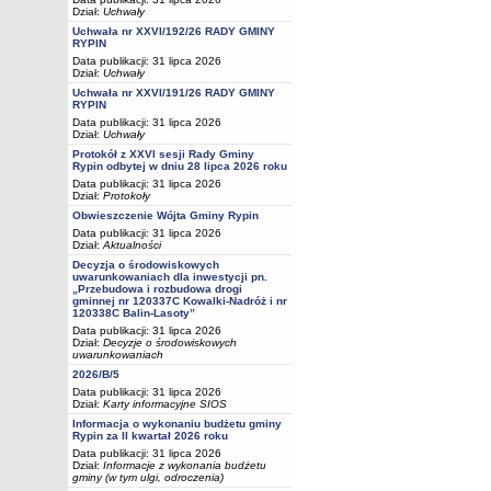
Dział:
Uchwały
Uchwała nr XXVI/192/26 RADY GMINY
RYPIN
Data publikacji: 31 lipca 2026
Dział:
Uchwały
Uchwała nr XXVI/191/26 RADY GMINY
RYPIN
Data publikacji: 31 lipca 2026
Dział:
Uchwały
Protokół z XXVI sesji Rady Gminy
Rypin odbytej w dniu 28 lipca 2026 roku
Data publikacji: 31 lipca 2026
Dział:
Protokoły
Obwieszczenie Wójta Gminy Rypin
Data publikacji: 31 lipca 2026
Dział:
Aktualności
Decyzja o środowiskowych
uwarunkowaniach dla inwestycji pn.
„Przebudowa i rozbudowa drogi
gminnej nr 120337C Kowalki-Nadróż i nr
120338C Balin-Lasoty”
Data publikacji: 31 lipca 2026
Dział:
Decyzje o środowiskowych
uwarunkowaniach
2026/B/5
Data publikacji: 31 lipca 2026
Dział:
Karty informacyjne SIOS
Informacja o wykonaniu budżetu gminy
Rypin za II kwartał 2026 roku
Data publikacji: 31 lipca 2026
Dział:
Informacje z wykonania budżetu
gminy (w tym ulgi, odroczenia)