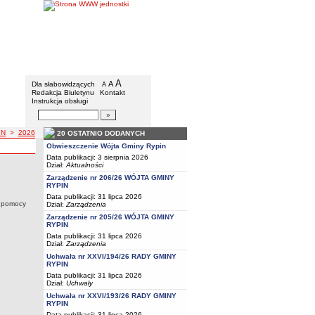
Gmina Rypin
Menu dodatkowe
A
powiększ czcionkę
A
standardowy rozmiar czcionki
Dla słabowidzących
A
pomniejsz czcionkę
Redakcja Biuletynu
Kontakt
Instrukcja obsługi
Wyszukiwarka artykułów
Szukaj
IN
>
2026
20 OSTATNIO DODANYCH
Y RYPIN
a z roku
A GMINY RYPIN
Obwieszczenie Wójta Gminy Rypin
Data publikacji: 3 sierpnia 2026
Dział:
Aktualności
Zarządzenie nr 206/26 WÓJTA GMINY
wydawania decyzji administracyjnych w indywidualnych sprawach z zakresu pomocy
RYPIN
Data publikacji: 31 lipca 2026
u pomocy
Dział:
Zarządzenia
Zarządzenie nr 205/26 WÓJTA GMINY
RYPIN
Data publikacji: 31 lipca 2026
Dział:
Zarządzenia
Uchwała nr XXVI/194/26 RADY GMINY
RYPIN
Data publikacji: 31 lipca 2026
Dział:
Uchwały
Uchwała nr XXVI/193/26 RADY GMINY
RYPIN
Data publikacji: 31 lipca 2026