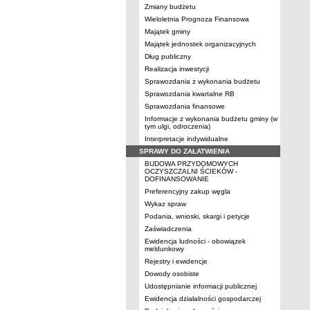
Zmiany budżetu
Wieloletnia Prognoza Finansowa
Majątek gminy
Majątek jednostek organizacyjnych
Dług publiczny
Realizacja inwestycji
Sprawozdania z wykonania budżetu
Sprawozdania kwartalne RB
Sprawozdania finansowe
Informacje z wykonania budżetu gminy (w
tym ulgi, odroczenia)
Interpretacje indywidualne
SPRAWY DO ZAŁATWIENIA
BUDOWA PRZYDOMOWYCH
OCZYSZCZALNI ŚCIEKÓW -
DOFINANSOWANIE
Preferencyjny zakup węgla
Wykaz spraw
Podania, wnioski, skargi i petycje
Zaświadczenia
Ewidencja ludności - obowiązek
meldunkowy
Rejestry i ewidencje
Dowody osobiste
Udostępnianie informacji publicznej
Ewidencja działalności gospodarczej