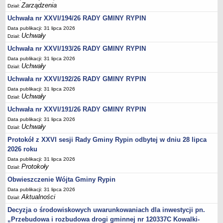
Regulamin naboru na wolne stanowiska urzędnicze
Zarządzenia
Dział:
Ogłoszenia o naborze na wolne stanowiska urzędnicze
Uchwała nr XXVI/194/26 RADY GMINY RYPIN
Lista kandydatów spełniających wymagania formalne w naborach na
Data publikacji: 31 lipca 2026
Uchwały
wolne stanowiska urzędnicze
Dział:
Uchwała nr XXVI/193/26 RADY GMINY RYPIN
Wyniki naboru na wolne stanowiska urzędnicze
Data publikacji: 31 lipca 2026
Petycje
Uchwały
Dział:
Sygnaliści
Uchwała nr XXVI/192/26 RADY GMINY RYPIN
Galeria
Data publikacji: 31 lipca 2026
Uchwały
Dział:
Raporty o stanie dostępności
Uchwała nr XXVI/191/26 RADY GMINY RYPIN
Wnioski
Data publikacji: 31 lipca 2026
WŁADZE I STRUKTURA
Uchwały
Dział:
Struktura organizacyjna
Protokół z XXVI sesji Rady Gminy Rypin odbytej w dniu 28 lipca
Rada gminy
2026 roku
Data publikacji: 31 lipca 2026
Wójt
Protokoły
Dział:
Urząd gminy
Obwieszczenie Wójta Gminy Rypin
Jednostki organizacyjne, GOPS, Instytucja kultury, OSP
Data publikacji: 31 lipca 2026
Aktualności
Dział:
Jednostki pomocnicze - sołectwa
Decyzja o środowiskowych uwarunkowaniach dla inwestycji pn.
Plan pracy komisji rewizyjnej
„Przebudowa i rozbudowa drogi gminnej nr 120337C Kowalki-