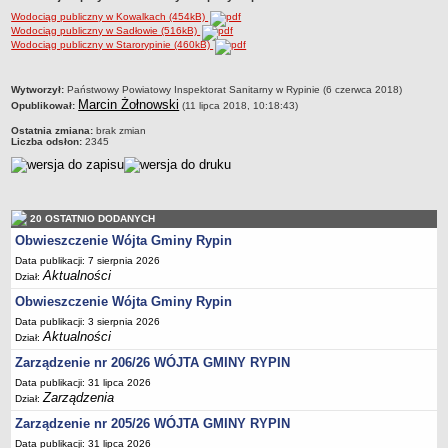
Wodociąg publiczny w Kowalkach (454kB)
Dane statystyczne
Wodociąg publiczny w Sadłowie (516kB)
Zadania publiczne
Wodociąg publiczny w Starorypinie (460kB)
Związki i stowarzyszenia
metryczka
Wytworzył:
Państwowy Powiatowy Inspektorat Sanitarny w Rypinie (6 czerwca 2018)
Realizacja zadań publicznych
Marcin Żołnowski
Opublikował:
(11 lipca 2018, 10:18:43)
Rejestr zbiorów danych osobowych
Ostatnia zmiana:
brak zmian
Liczba odsłon:
2345
Rejestr instytucji kultury
RODO Klauzule informacyjne
AKTUALNOŚCI I OGŁOSZENIA
20 OSTATNIO DODANYCH
URZĄD GMINY
Obwieszczenie Wójta Gminy Rypin
Dane teleadresowe
Data publikacji: 7 sierpnia 2026
Tabela informacyjna
Aktualności
Dział:
Czas pracy urzędu
Obwieszczenie Wójta Gminy Rypin
Nr konta bankowego, NIP, REGON
Data publikacji: 3 sierpnia 2026
Aktualności
Dział:
Pracownicy urzędu - urząd gminy
Zarządzenie nr 206/26 WÓJTA GMINY RYPIN
Pracownicy urzędu - baza magazynowo - warsztatowa
Data publikacji: 31 lipca 2026
Kompetencje referatów
Zarządzenia
Dział:
Regulamin organizacyjny
Zarządzenie nr 205/26 WÓJTA GMINY RYPIN
Data publikacji: 31 lipca 2026