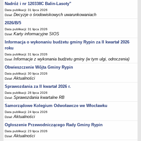
Sesje Rady Gminy Rypin
Nadróż i nr 120338C Balin-Lasoty”
PRAWO LOKALNE
Data publikacji: 31 lipca 2026
Decyzje o środowiskowych uwarunkowaniach
Dział:
Statut
2026/B/5
Strategia rozwoju
Data publikacji: 31 lipca 2026
Uchwały
Karty informacyjne SIOS
Dział:
Projekty uchwał
Informacja o wykonaniu budżetu gminy Rypin za II kwartał 2026
roku
Protokoły
Data publikacji: 31 lipca 2026
Imienne wykazy głosowań radnych
Informacje z wykonania budżetu gminy (w tym ulgi, odroczenia)
Dział:
Postać dokumentów
Obwieszczenie Wójta Gminy Rypin
Akty Prawne, Dzienniki Ustaw, Monitory Polskie
Data publikacji: 30 lipca 2026
Aktualności
Dział:
Prawo miejscowe
Sprawozdania za II kwartał 2026 r.
Zarządzenia
Data publikacji: 28 lipca 2026
Sprawozdania kwartalne RB
Studium uwarunkowań i kierunków zagospodarowania
Dział:
przestrzennego
Samorządowe Kolegium Odwoławcze we Włocławku
Dane przestrzenne - MPZP
Data publikacji: 24 lipca 2026
Aktualności
Dział:
Stałe obwody głosowania, numery, granice oraz siedziby
Ogłoszenie Przewodniczącego Rady Gminy Rypin
obwodowych komisji wyborczych, opis granic okręgów wyborczych
Data publikacji: 23 lipca 2026
Plan ogólny gminy Rypin
Aktualności
Dział: