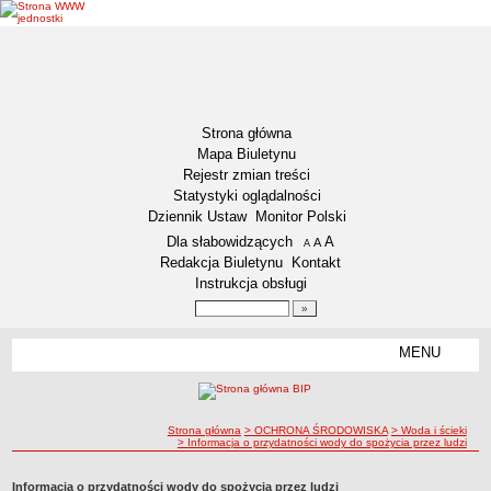
Strona główna
Mapa Biuletynu
Rejestr zmian treści
Statystyki oglądalności
Dziennik Ustaw
Monitor Polski
Menu dodatkowe
Dla słabowidzących
A
powiększ czcionkę
A
standardowy rozmiar czcionki
A
pomniejsz czcionkę
Redakcja Biuletynu
Kontakt
Instrukcja obsługi
Wyszukiwarka artykułów
Szukaj
MENU
Menu
DEKLARACJA DOSTĘPNOŚCI
NASZA GMINA
Status gminy
ścieżka nawigacji
Strona główna
> OCHRONA ŚRODOWISKA
> Woda i ścieki
> Informacja o przydatności wody do spożycia przez ludzi
Lokalizacja
Insygnia gminy
Informacja o przydatności wody do spożycia przez ludzi