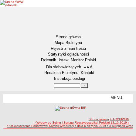
Strona główna
Mapa Biuletynu
Rejestr zmian treści
Statystyki oglądalności
Dziennik Ustaw
Monitor Polski
Menu dodatkowe
Dla słabowidzących
A
powiększ czcionkę
A
standardowy rozmiar czcionki
A
pomniejsz czcionkę
Redakcja Biuletynu
Kontakt
Instrukcja obsługi
Wyszukiwarka artykułów
Szukaj
MENU
Menu
DEKLARACJA DOSTĘPNOŚCI
NASZA GMINA
Status gminy
ścieżka nawigacji
Strona główna
> ARCHIWUM
> Wybory do Sejmu i Senatu Rzeczypospolitej Polskiej 13.10.2019 r.
> Obwieszczenie Państwowej Komisji Wyborczej z dnia 6 sierpnia 2019 r. o okręgach wybor
Lokalizacja
Insygnia gminy