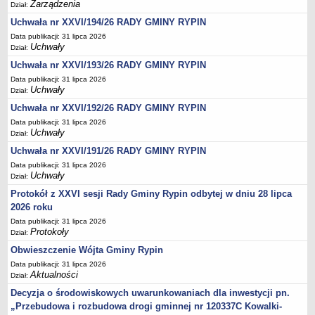
Regulamin naboru na wolne stanowiska urzędnicze
Zarządzenia
Dział:
Ogłoszenia o naborze na wolne stanowiska urzędnicze
Uchwała nr XXVI/194/26 RADY GMINY RYPIN
Lista kandydatów spełniających wymagania formalne w naborach na
Data publikacji: 31 lipca 2026
Uchwały
Dział:
wolne stanowiska urzędnicze
Uchwała nr XXVI/193/26 RADY GMINY RYPIN
Wyniki naboru na wolne stanowiska urzędnicze
Data publikacji: 31 lipca 2026
Petycje
Uchwały
Dział:
Sygnaliści
Uchwała nr XXVI/192/26 RADY GMINY RYPIN
Data publikacji: 31 lipca 2026
Galeria
Uchwały
Dział:
Raporty o stanie dostępności
Uchwała nr XXVI/191/26 RADY GMINY RYPIN
Wnioski
Data publikacji: 31 lipca 2026
Uchwały
WŁADZE I STRUKTURA
Dział:
Struktura organizacyjna
Protokół z XXVI sesji Rady Gminy Rypin odbytej w dniu 28 lipca
2026 roku
Rada gminy
Data publikacji: 31 lipca 2026
Wójt
Protokoły
Dział:
Urząd gminy
Obwieszczenie Wójta Gminy Rypin
Jednostki organizacyjne, GOPS, Instytucja kultury, OSP
Data publikacji: 31 lipca 2026
Aktualności
Dział:
Jednostki pomocnicze - sołectwa
Decyzja o środowiskowych uwarunkowaniach dla inwestycji pn.
Plan pracy komisji rewizyjnej
„Przebudowa i rozbudowa drogi gminnej nr 120337C Kowalki-