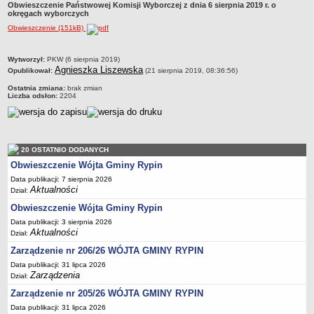
Obwieszczenie Państwowej Komisji Wyborczej z dnia 6 sierpnia 2019 r. o
Dane statystyczne
okręgach wyborczych
Obwieszczenie (151kB)
Zadania publiczne
Związki i stowarzyszenia
metryczka
Wytworzył:
PKW (6 sierpnia 2019)
Realizacja zadań publicznych
Agnieszka Liszewska
Opublikował:
(21 sierpnia 2019, 08:36:56)
Rejestr zbiorów danych osobowych
Ostatnia zmiana:
brak zmian
Liczba odsłon:
2204
Rejestr instytucji kultury
RODO Klauzule informacyjne
AKTUALNOŚCI I OGŁOSZENIA
20 OSTATNIO DODANYCH
URZĄD GMINY
Obwieszczenie Wójta Gminy Rypin
Dane teleadresowe
Data publikacji: 7 sierpnia 2026
Tabela informacyjna
Aktualności
Dział:
Czas pracy urzędu
Obwieszczenie Wójta Gminy Rypin
Data publikacji: 3 sierpnia 2026
Nr konta bankowego, NIP, REGON
Aktualności
Dział:
Pracownicy urzędu - urząd gminy
Zarządzenie nr 206/26 WÓJTA GMINY RYPIN
Pracownicy urzędu - baza magazynowo - warsztatowa
Data publikacji: 31 lipca 2026
Zarządzenia
Dział:
Kompetencje referatów
Zarządzenie nr 205/26 WÓJTA GMINY RYPIN
Regulamin organizacyjny
Data publikacji: 31 lipca 2026