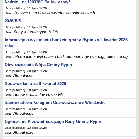
Sesje Rady Gminy Rypin
Nadróż i nr 120338C Balin-Lasoty”
Data publikacji: 31 lipca 2026
PRAWO LOKALNE
Decyzje o środowiskowych uwarunkowaniach
Dział:
Statut
2026/B/5
Strategia rozwoju
Data publikacji: 31 lipca 2026
Uchwały
Karty informacyjne SIOS
Dział:
Projekty uchwał
Informacja o wykonaniu budżetu gminy Rypin za II kwartał 2026
roku
Protokoły
Data publikacji: 31 lipca 2026
Imienne wykazy głosowań radnych
Informacje z wykonania budżetu gminy (w tym ulgi, odroczenia)
Dział:
Postać dokumentów
Obwieszczenie Wójta Gminy Rypin
Data publikacji: 30 lipca 2026
Akty Prawne, Dzienniki Ustaw, Monitory Polskie
Aktualności
Dział:
Prawo miejscowe
Sprawozdania za II kwartał 2026 r.
Zarządzenia
Data publikacji: 28 lipca 2026
Sprawozdania kwartalne RB
Dział:
Studium uwarunkowań i kierunków zagospodarowania
przestrzennego
Samorządowe Kolegium Odwoławcze we Włocławku
Data publikacji: 24 lipca 2026
Dane przestrzenne - MPZP
Aktualności
Dział:
Stałe obwody głosowania, numery, granice oraz siedziby
Ogłoszenie Przewodniczącego Rady Gminy Rypin
obwodowych komisji wyborczych, opis granic okręgów wyborczych
Data publikacji: 23 lipca 2026
Plan ogólny gminy Rypin
Aktualności
Dział: