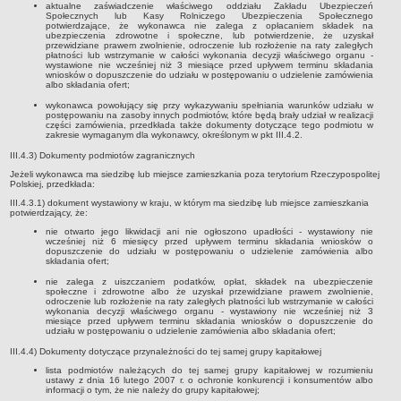
aktualne zaświadczenie właściwego oddziału Zakładu Ubezpieczeń
inwestycji celu publicznego
Społecznych lub Kasy Rolniczego Ubezpieczenia Społecznego
potwierdzające, że wykonawca nie zalega z opłacaniem składek na
Działalność lobbingowa
ubezpieczenia zdrowotne i społeczne, lub potwierdzenie, że uzyskał
przewidziane prawem zwolnienie, odroczenie lub rozłożenie na raty zaległych
płatności lub wstrzymanie w całości wykonania decyzji właściwego organu -
Wniosek o wydanie warunków technicznych przyłączenia do sieci
wystawione nie wcześniej niż 3 miesiące przed upływem terminu składania
wodociągowej/kanalizacyjnej
wniosków o dopuszczenie do udziału w postępowaniu o udzielenie zamówienia
albo składania ofert;
Wniosek o promesę przyłączenia do sieci
wykonawca powołujący się przy wykazywaniu spełniania warunków udziału w
wodociągowej/kanalizacyjnej
postępowaniu na zasoby innych podmiotów, które będą brały udział w realizacji
części zamówienia, przedkłada także dokumenty dotyczące tego podmiotu w
zakresie wymaganym dla wykonawcy, określonym w pkt III.4.2.
Wniosek o dodatek węglowy
III.4.3) Dokumenty podmiotów zagranicznych
Zgłoszenie eksploatacji przydomowej oczyszczalni ścieków
Jeżeli wykonawca ma siedzibę lub miejsce zamieszkania poza terytorium Rzeczypospolitej
Polskiej, przedkłada:
Świadczenie pieniężne z tytułu pełnienia funkcji sołtysa
III.4.3.1) dokument wystawiony w kraju, w którym ma siedzibę lub miejsce zamieszkania
Deklaracja dotycząca źródeł ciepła i źródeł spalania paliw
potwierdzający, że:
Rolnictwo
nie otwarto jego likwidacji ani nie ogłoszono upadłości - wystawiony nie
wcześniej niż 6 miesięcy przed upływem terminu składania wniosków o
dopuszczenie do udziału w postępowaniu o udzielenie zamówienia albo
Wniosek o przyznanie dotacji celowej na wymianę źródeł ciepła
składania ofert;
P R Z E T A R G I
nie zalega z uiszczaniem podatków, opłat, składek na ubezpieczenie
społeczne i zdrowotne albo że uzyskał przewidziane prawem zwolnienie,
Plan postepowań o udzielenie zamówień
odroczenie lub rozłożenie na raty zaległych płatności lub wstrzymanie w całości
wykonania decyzji właściwego organu - wystawiony nie wcześniej niż 3
PRZETARGI UZP
miesiące przed upływem terminu składania wniosków o dopuszczenie do
udziału w postępowaniu o udzielenie zamówienia albo składania ofert;
Zapytania ofertowe
III.4.4) Dokumenty dotyczące przynależności do tej samej grupy kapitałowej
Przetargi - zbycie,dzierżawa,najem mienia komunalnego
lista podmiotów należących do tej samej grupy kapitałowej w rozumieniu
ustawy z dnia 16 lutego 2007 r. o ochronie konkurencji i konsumentów albo
Zamówienia Gminnego Ośrodka Pomocy Społecznej
informacji o tym, że nie należy do grupy kapitałowej;