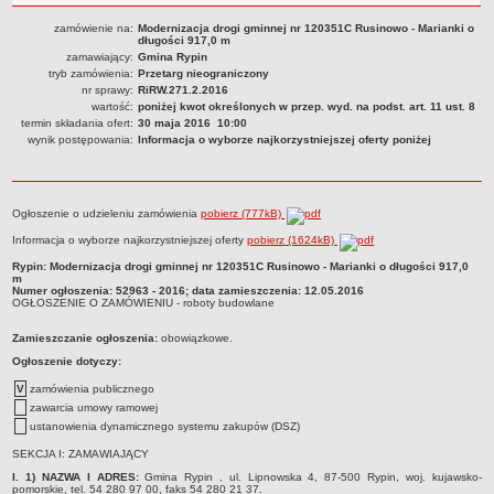
Dane statystyczne
zamówienie na:
Modernizacja drogi gminnej nr 120351C Rusinowo - Marianki o
długości 917,0 m
Zadania publiczne
zamawiający:
Gmina Rypin
tryb zamówienia:
Przetarg nieograniczony
Związki i stowarzyszenia
nr sprawy:
RiRW.271.2.2016
Realizacja zadań publicznych
wartość:
poniżej kwot określonych w przep. wyd. na podst. art. 11 ust. 8
termin składania ofert:
30 maja 2016 10:00
Rejestr zbiorów danych osobowych
wynik postępowania:
Informacja o wyborze najkorzystniejszej oferty poniżej
Rejestr instytucji kultury
RODO Klauzule informacyjne
Ogłoszenie o udzieleniu zamówienia
pobierz (777kB)
AKTUALNOŚCI I OGŁOSZENIA
Informacja o wyborze najkorzystniejszej oferty
pobierz (1624kB)
URZĄD GMINY
Dane teleadresowe
Rypin: Modernizacja drogi gminnej nr 120351C Rusinowo - Marianki o długości 917,0
m
Numer ogłoszenia: 52963 - 2016; data zamieszczenia: 12.05.2016
Tabela informacyjna
OGŁOSZENIE O ZAMÓWIENIU - roboty budowlane
Czas pracy urzędu
Zamieszczanie ogłoszenia:
obowiązkowe.
Nr konta bankowego, NIP, REGON
Ogłoszenie dotyczy:
Pracownicy urzędu - urząd gminy
V
zamówienia publicznego
zawarcia umowy ramowej
Pracownicy urzędu - baza magazynowo - warsztatowa
ustanowienia dynamicznego systemu zakupów (DSZ)
Kompetencje referatów
SEKCJA I: ZAMAWIAJĄCY
Regulamin organizacyjny
I. 1) NAZWA I ADRES:
Gmina Rypin , ul. Lipnowska 4, 87-500 Rypin, woj. kujawsko-
pomorskie, tel. 54 280 97 00, faks 54 280 21 37.