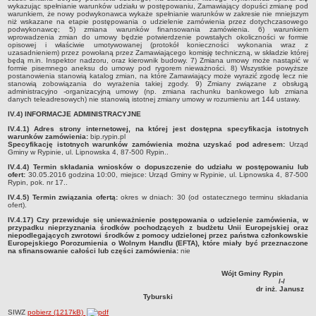
fizycznym i wspólnotom mieszkaniowym nie prowadzącym
wykazując spełnianie warunków udziału w postępowaniu, Zamawiający dopuści zmianę pod
warunkiem, że nowy podwykonawca wykaże spełnianie warunków w zakresie nie mniejszym
działalności gospodarczej na realizację zadań w zakresie
niż wskazane na etapie postępowania o udzielenie zamówienia przez dotychczasowego
podwykonawcę; 5) zmiana warunków finansowania zamówienia. 6) warunkiem
demontażu, transportu i unieszkodliwiania odpadów zawierających
wprowadzenia zmian do umowy będzie potwierdzenie powstałych okoliczności w formie
azbes
opisowej i właściwie umotywowanej (protokół konieczności wykonania wraz z
uzasadnieniem) przez powołaną przez Zamawiającego komisję techniczną, w składzie której
będą m.in. Inspektor nadzoru, oraz kierownik budowy. 7) Zmiana umowy może nastąpić w
Plan gospodarki niskoemisyjnej dla gminy Rypin
formie pisemnego aneksu do umowy pod rygorem nieważności. 8) Wszystkie powyższe
postanowienia stanowią katalog zmian, na które Zamawiający może wyrazić zgodę lecz nie
Aktualizacja założeń do planu zaopatrzenia w ciepło, energię
stanowią zobowiązania do wyrażenia takiej zgody. 9) Zmiany związane z obsługą
administracyjno -organizacyjną umowy (np. zmiana rachunku bankowego lub zmiana
elektryczną i paliwa gazowe dla gminy Rypin
danych teleadresowych) nie stanowią istotnej zmiany umowy w rozumieniu art 144 ustawy.
Program Rewitalizacji Gminy Rypin na lata 2016-2023
IV.4) INFORMACJE ADMINISTRACYJNE
IV.4.1)
Adres strony internetowej, na której jest dostępna specyfikacja istotnych
Plany rozwoju gminy i miejscowości
warunków zamówienia:
bip.rypin.pl
Specyfikację istotnych warunków zamówienia można uzyskać pod adresem:
Urząd
Strategie Terytorialne Obszaru Prowadzenia Polityki Terytorialnej
Gminy w Rypinie, ul. Lipnowska 4, 87-500 Rypin..
OCHRONA ŚRODOWISKA
IV.4.4) Termin składania wniosków o dopuszczenie do udziału w postępowaniu lub
ofert:
30.05.2016 godzina 10:00, miejsce: Urząd Gminy w Rypinie, ul. Lipnowska 4, 87-500
Wycinka drzew
Rypin, pok. nr 17..
IV.4.5) Termin związania ofertą:
okres w dniach: 30 (od ostatecznego terminu składania
Raporty o oddziaływaniu przedsięwzięcia na środowisko
ofert).
Decyzje o środowiskowych uwarunkowaniach
IV.4.17) Czy przewiduje się unieważnienie postępowania o udzielenie zamówienia, w
przypadku nieprzyznania środków pochodzących z budżetu Unii Europejskiej oraz
SIOS
niepodlegających zwrotowi środków z pomocy udzielonej przez państwa członkowskie
Europejskiego Porozumienia o Wolnym Handlu (EFTA), które miały być przeznaczone
na sfinansowanie całości lub części zamówienia:
nie
Gospodarka odpadami
Deklaracja o wysokości opłaty za gospodarowanie odpadami
Wójt Gminy Rypin
/-/
komunalnymi
dr inż. Janusz
Tyburski
Harmonogram wywozu odpadów
SIWZ
pobierz (1217kB)