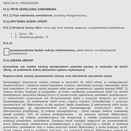
PLANY, PROGRAMY DZIAŁANIA, REGULAMINY
SEKCJA IV: PROCEDURA
Raporty o stanie gminy
IV.1) TRYB UDZIELENIA ZAMÓWIENIA
IV.1.1) Tryb udzielenia zamówienia:
przetarg nieograniczony.
Program profilaktyki i rozwiązywania problemów alkoholowych oraz
IV.2) KRYTERIA OCENY OFERT
przeciwdziałania narkomanii
IV.2.1) Kryteria oceny ofert:
cena oraz inne kryteria związane z przedmiotem zamówienia:
Strategia Rozwiązywania Problemów Społecznych na terenie Gminy
1 - Cena - 95
Rypin
2 - Gwarancja jakości - 5
Gminny Program Przeciwdziałania Przemocy w Rodzinie oraz
IV.2.2)
Ochrony Ofiar Przemocy w Rodzinie
przeprowadzona będzie aukcja elektroniczna,
adres strony, na której będzie
prowadzona:
Gminny Program Wspierania Rodziny na lata 2023 - 2025
IV.3) ZMIANA UMOWY
Program współpracy Gminy Rypin z organizacjami pozarządowymi
przewiduje się istotne zmiany postanowień zawartej umowy w stosunku do treści
oraz innymi podmiotami prowadzącymi działalność pożytku
oferty, na podstawie której dokonano wyboru wykonawcy:
publicznego
Dopuszczalne zmiany postanowień umowy oraz określenie warunków zmian
Regulamin utrzymania czystości i porządku na terenie gminy Rypin
Zamawiający dopuszcza zmiany umowy w stosunku do treści oferty w następujących
okolicznościach: 1)zmiana osoby inspektora nadzoru, kierownika budowy i kierownika robót
pod warunkiem, że nowa osoba posiada takie same uprawnienia i spełnia wymogi SIWZ; 2)
Regulamin zasad i trybu nadawania i pozbawiania tytułów
zmiany terminu realizacji w przypadku: a) braku możliwości prowadzenia robót na skutek
obiektywnych warunków klimatycznych b) konieczności wykonania zamówień dodatkowych;
,,Honorowy Obywatel Gminy Rypin' i ,,Zasłużony dla Gminy Rypin'
c) niemożności rozpoczęcia lub kontynuowania robót z przyczyn leżących po stronie
Zamawiającego. d) zawieszenia robót przez organy nadzoru budowlanego z przyczyn
Regulamin dotowania demontażu i utylizacji materiałów
niezależnych od Wykonawcy, e) siły wyższej, klęski żywiołowej; f) wstrzymania robót przez
Zamawiającego, g) wprowadzeniem przez Zamawiającego koniecznych zmian w
zawierających azbest z budynków na terenie Gminy Rypin ze
dokumentacji projektowej; 3) zmiana wynagrodzenia - jeżeli nastąpi zmiana ustawowej
środków Gminnego Funduszu Ochrony Środowiska i Gospodarki
stawki podatku VAT, 4) zmiana podwykonawcy - na pisemny wniosek Wykonawcy,
dopuszcza się zmianę podwykonawcy lub rezygnację z udziału podwykonawcy przy
Wodnej
realizacji przedmiotu zamówienia. Zamiana może nastąpić wyłącznie po przedstawieniu
przez Wykonawcę oświadczenia podwykonawcy o jego rezygnacji z udziału w realizacji
Zasady i tryb postępowania przy udzielaniu dotacji celowej osobom
przedmiotu zamówienia oraz o braku roszczeń wobec Wykonawcy z tytułu realizacji robót.
Jeżeli zmiana dotyczy podmiotu trzeciego, na zasobach którego Wykonawca opierał się