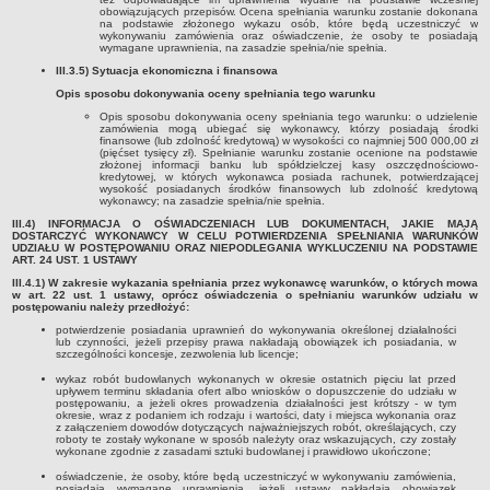
FINANSE GMINY
obowiązujących przepisów. Ocena spełniania warunku zostanie dokonana
Budżet
na podstawie złożonego wykazu osób, które będą uczestniczyć w
wykonywaniu zamówienia oraz oświadczenie, że osoby te posiadają
wymagane uprawnienia, na zasadzie spełnia/nie spełnia.
Zmiany budżetu
III.3.5) Sytuacja ekonomiczna i finansowa
Wieloletnia Prognoza Finansowa
Opis sposobu dokonywania oceny spełniania tego warunku
Majątek gminy
Opis sposobu dokonywania oceny spełniania tego warunku: o udzielenie
zamówienia mogą ubiegać się wykonawcy, którzy posiadają środki
Majątek jednostek organizacyjnych
finansowe (lub zdolność kredytową) w wysokości co najmniej 500 000,00 zł
(pięćset tysięcy zł). Spełnianie warunku zostanie ocenione na podstawie
Dług publiczny
złożonej informacji banku lub spółdzielczej kasy oszczędnościowo-
kredytowej, w których wykonawca posiada rachunek, potwierdzającej
wysokość posiadanych środków finansowych lub zdolność kredytową
Realizacja inwestycji
wykonawcy; na zasadzie spełnia/nie spełnia.
Sprawozdania z wykonania budżetu
III.4) INFORMACJA O OŚWIADCZENIACH LUB DOKUMENTACH, JAKIE MAJĄ
DOSTARCZYĆ WYKONAWCY W CELU POTWIERDZENIA SPEŁNIANIA WARUNKÓW
UDZIAŁU W POSTĘPOWANIU ORAZ NIEPODLEGANIA WYKLUCZENIU NA PODSTAWIE
Sprawozdania kwartalne RB
ART. 24 UST. 1 USTAWY
Sprawozdania finansowe
III.4.1) W zakresie wykazania spełniania przez wykonawcę warunków, o których mowa
w art. 22 ust. 1 ustawy, oprócz oświadczenia o spełnianiu warunków udziału w
postępowaniu należy przedłożyć:
Informacje z wykonania budżetu gminy (w tym ulgi, odroczenia)
potwierdzenie posiadania uprawnień do wykonywania określonej działalności
Interpretacje indywidualne
lub czynności, jeżeli przepisy prawa nakładają obowiązek ich posiadania, w
szczególności koncesje, zezwolenia lub licencje;
SPRAWY DO ZAŁATWIENIA
wykaz robót budowlanych wykonanych w okresie ostatnich pięciu lat przed
BUDOWA PRZYDOMOWYCH OCZYSZCZALNI ŚCIEKÓW -
upływem terminu składania ofert albo wniosków o dopuszczenie do udziału w
postępowaniu, a jeżeli okres prowadzenia działalności jest krótszy - w tym
DOFINANSOWANIE
okresie, wraz z podaniem ich rodzaju i wartości, daty i miejsca wykonania oraz
z załączeniem dowodów dotyczących najważniejszych robót, określających, czy
Preferencyjny zakup węgla
roboty te zostały wykonane w sposób należyty oraz wskazujących, czy zostały
wykonane zgodnie z zasadami sztuki budowlanej i prawidłowo ukończone;
Wykaz spraw
oświadczenie, że osoby, które będą uczestniczyć w wykonywaniu zamówienia,
posiadają wymagane uprawnienia, jeżeli ustawy nakładają obowiązek