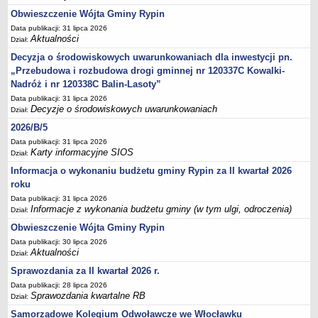
Do Parlamentu Europejskiego - 25 maja 2014 r.
Obwieszczenie Wójta Gminy Rypin
WYBORY DO PARLAMENTU EUROPEJSKIEGO 2024
Data publikacji: 31 lipca 2026
Aktualności
Dział:
WYBORY SAMORZĄDOWE 2024
Decyzja o środowiskowych uwarunkowaniach dla inwestycji pn.
WYBORY DO SEJMU RZECZYPOSPOLITEJ POLSKIEJ I DO SENATU
RZECZYPOSPOLITEJ POLSKIEJ 15 PAŹDZIERNIK 2023 R.
„Przebudowa i rozbudowa drogi gminnej nr 120337C Kowalki-
Referendum Ogólnokrajowe - 15.10.2023 r.
Nadróż i nr 120338C Balin-Lasoty”
WYBORY UZUPEŁNIAJĄCE ŁAWNIKÓW NA KADENCJĘ 2023-2027
Data publikacji: 31 lipca 2026
Decyzje o środowiskowych uwarunkowaniach
Dział:
2026/B/5
Data publikacji: 31 lipca 2026
Karty informacyjne SIOS
Dział:
Informacja o wykonaniu budżetu gminy Rypin za II kwartał 2026
roku
Data publikacji: 31 lipca 2026
Informacje z wykonania budżetu gminy (w tym ulgi, odroczenia)
Dział:
Obwieszczenie Wójta Gminy Rypin
Data publikacji: 30 lipca 2026
Aktualności
Dział:
Sprawozdania za II kwartał 2026 r.
Data publikacji: 28 lipca 2026
Sprawozdania kwartalne RB
Dział:
Samorządowe Kolegium Odwoławcze we Włocławku