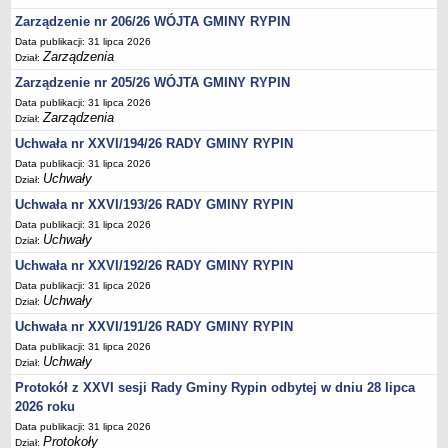
ODPADÓW KOMUNALNYCH NA TERENIE GMINY RYPIN ORAZ
Zarządzenie nr 206/26 WÓJTA GMINY RYPIN
OSIĄGNIĘTE PRZEZ GMINĘ POZIOMY RECYKLINGU
Data publikacji: 31 lipca 2026
OŚWIADCZENIA MAJĄTKOWE
Zarządzenia
Dział:
Wójt
Zarządzenie nr 205/26 WÓJTA GMINY RYPIN
Sekretarz
Data publikacji: 31 lipca 2026
Zarządzenia
Dział:
Skarbnik
Uchwała nr XXVI/194/26 RADY GMINY RYPIN
Rada Gminy
Data publikacji: 31 lipca 2026
Uchwały
Kierownik GOPS w Rypinie, Kierownicy jednostek organizacyjnych,
Dział:
Dyrektor Gminnej Biblioteki Publicznej w Kowalkach
Uchwała nr XXVI/193/26 RADY GMINY RYPIN
Wzór oświadczenia majątkowego
Data publikacji: 31 lipca 2026
Uchwały
Dział:
KONTROLE
Uchwała nr XXVI/192/26 RADY GMINY RYPIN
Kontrole wewnętrzne
Data publikacji: 31 lipca 2026
Kontrole zewnętrzne
Uchwały
Dział:
WYBORY PREZYDENTA RZECZYPOSPOLITEJ POLSKIEJ-18 MAJ 2025
Uchwała nr XXVI/191/26 RADY GMINY RYPIN
ARCHIWUM
Data publikacji: 31 lipca 2026
WYBORY UZUPEŁNIAJĄCE W OKRĘGU WYBORCZYM NR 13
Uchwały
Dział:
Wybory do Sejmu i Senatu Rzeczypospolitej Polskiej 13.10.2019 r.
Protokół z XXVI sesji Rady Gminy Rypin odbytej w dniu 28 lipca
2026 roku
WYBORY PREZYDENTA RP 10.05.2020 r.
Data publikacji: 31 lipca 2026
Narodowy Spis Powszechny Ludności i Mieszkań 2021
Protokoły
Dział: