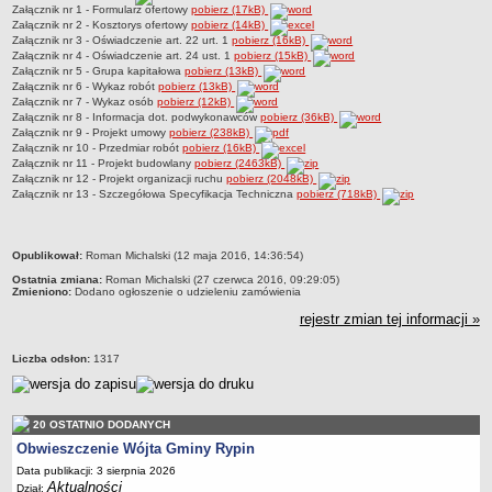
Harmonogram odbioru ponadgabarytowych odpadów komunalnych
Załącznik nr 1 - Formularz ofertowy
pobierz (17kB)
Załącznik nr 2 - Kosztorys ofertowy
pobierz (14kB)
Poziom recyklingu i bio
Załącznik nr 3 - Oświadczenie art. 22 urt. 1
pobierz (16kB)
Załącznik nr 4 - Oświadczenie art. 24 ust. 1
pobierz (15kB)
Regionalne instalacje do przetwarzania odpadów komunalnych
Załącznik nr 5 - Grupa kapitałowa
pobierz (13kB)
Załącznik nr 6 - Wykaz robót
(RIPOK)
pobierz (13kB)
Załącznik nr 7 - Wykaz osób
pobierz (12kB)
Punkt Selektywnej Zbiórki Odpadów (PSZOK)
Załącznik nr 8 - Informacja dot. podwykonawców
pobierz (36kB)
Załącznik nr 9 - Projekt umowy
pobierz (238kB)
Rejestr działalności regulowanej
Załącznik nr 10 - Przedmiar robót
pobierz (16kB)
Załącznik nr 11 - Projekt budowlany
pobierz (2463kB)
Wykaz podmiotów posiadających zezwolenie na prowadzenie
Załącznik nr 12 - Projekt organizacji ruchu
pobierz (2048kB)
działalności w zakresie opróżniania zbiorników bezodpływowych lub
Załącznik nr 13 - Szczegółowa Specyfikacja Techniczna
pobierz (718kB)
osadników w instalacjach przydomowych oczyszczalni ścieków i
transport nieczystości ciekłych
metryczka
Opublikował:
Roman Michalski (12 maja 2016, 14:36:54)
Prognozy oddziaływania na środowisko
Ostatnia zmiana:
Roman Michalski (27 czerwca 2016, 09:29:05)
Zmieniono:
Opracowania ekofizjograficzne
Dodano ogłoszenie o udzieleniu zamówienia
rejestr zmian tej informacji »
Azbest
Analiza stanu gospodarki odpadami komunalnymi
Liczba odsłon:
1317
Woda i ścieki
Plany polowań kół łowieckich
20 OSTATNIO DODANYCH
Informacja o punktach zbierania odpadów folii, sznurka oraz opon,
Obwieszczenie Wójta Gminy Rypin
powstających w gospodarstwach rolnych
Data publikacji: 3 sierpnia 2026
INFORMACJE O ODBIORZE I ZAGOSPODAROWANIU
Aktualności
Dział: