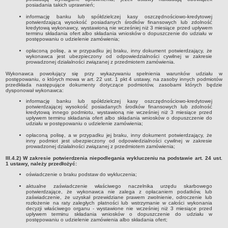
Podania, wnioski, skargi i petycje
posiadania takich uprawnień;
Zaświadczenia
informację banku lub spółdzielczej kasy oszczędnościowo-kredytowej
potwierdzającą wysokość posiadanych środków finansowych lub zdolność
Ewidencja ludności - obowiązek meldunkowy
kredytową wykonawcy, wystawioną nie wcześniej niż 3 miesiące przed upływem
terminu składania ofert albo składania wniosków o dopuszczenie do udziału w
postępowaniu o udzielenie zamówienia;
Rejestry i ewidencje
opłaconą polisę, a w przypadku jej braku, inny dokument potwierdzający, że
Dowody osobiste
wykonawca jest ubezpieczony od odpowiedzialności cywilnej w zakresie
prowadzonej działalności związanej z przedmiotem zamówienia.
Udostępnianie informacji publicznej
Wykonawca powołujący się przy wykazywaniu spełnienia warunków udziału w
postępowaniu, o których mowa w art. 22 ust. 1 pkt 4 ustawy, na zasoby innych podmiotów
Ewidencja działalności gospodarczej
przedkłada następujące dokumenty dotyczące podmiotów, zasobami których będzie
dysponował wykonawca:
Podziały nieruchomości
informację banku lub spółdzielczej kasy oszczędnościowo-kredytowej
Ochrona środowiska
potwierdzającej wysokość posiadanych środków finansowych lub zdolność
kredytową innego podmiotu, wystawioną nie wcześniej niż 3 miesiące przed
upływem terminu składania ofert albo składania wniosków o dopuszczenie do
Dodatki mieszkaniowe
udziału w postępowaniu o udzielenie zamówienia;
Świadczenia rodzinne, Fundusz alimentacyjny
opłaconą polisę, a w przypadku jej braku, inny dokument potwierdzający, że
inny podmiot jest ubezpieczony od odpowiedzialności cywilnej w zakresie
Stypendia szkolne
prowadzonej działalności związanej z przedmiotem zamówienia;
III.4.2) W zakresie potwierdzenia niepodlegania wykluczeniu na podstawie art. 24 ust.
Podatki i opłaty lokalne
1 ustawy, należy przedłożyć:
Młodociani pracownicy
oświadczenie o braku podstaw do wykluczenia;
ePUAP - składanie dokumentów przez internet
aktualne zaświadczenie właściwego naczelnika urzędu skarbowego
potwierdzające, że wykonawca nie zalega z opłacaniem podatków, lub
zaświadczenie, że uzyskał przewidziane prawem zwolnienie, odroczenie lub
Wydanie warunków na zjazd z drogi gminnej
rozłożenie na raty zaległych płatności lub wstrzymanie w całości wykonania
decyzji właściwego organu - wystawione nie wcześniej niż 3 miesiące przed
Zezwolenie na usunięcie drzewa
upływem terminu składania wniosków o dopuszczenie do udziału w
postępowaniu o udzielenie zamówienia albo składania ofert;
Wniosek o ustalenie warunków zabudowy/o ustalenie lokalizacji