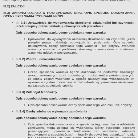
Sesje Rady Gminy Rypin
III.2) ZALICZKI
PRAWO LOKALNE
III.3) WARUNKI UDZIAŁU W POSTĘPOWANIU ORAZ OPIS SPOSOBU DOKONYWANIA
Statut
OCENY SPEŁNIANIA TYCH WARUNKÓW
III. 3.1) Uprawnienia do wykonywania określonej działalności lub czynności,
Strategia rozwoju
jeżeli przepisy prawa nakładają obowiązek ich posiadania
Uchwały
Opis sposobu dokonywania oceny spełniania tego warunku
Projekty uchwał
Uprawnienia do wykonywania określonej działalności lub czynności, jeżeli
przepisy prawa nakładają obowiązek ich posiadania. Opis sposobu
dokonywania oceny spełniania tego warunku - nie dotyczy. Warunek
Protokoły
oceniony zostanie na podstawie złożonego oświadczenia o spełnianiu
warunków udziału w postępowaniu.
Imienne wykazy głosowań radnych
III.3.2) Wiedza i doświadczenie
Postać dokumentów
Opis sposobu dokonywania oceny spełniania tego warunku
Akty Prawne, Dzienniki Ustaw, Monitory Polskie
Ocena spełniania warunku będzie dokonana na podstawie złożonego
wykazu wykonanych robót budowlanych i dokumentów potwierdzających,
że roboty zostały wykonane w sposób należyty oraz wskazujących ich
Prawo miejscowe
wykonanie zgodnie z zasadami sztuki budowlanej i prawidłowo ukończone;
na zasadzie spełnia/nie spełnia.
Zarządzenia
III.3.3) Potencjał techniczny
Studium uwarunkowań i kierunków zagospodarowania
Opis sposobu dokonywania oceny spełniania tego warunku
przestrzennego
Opis sposobu dokonywania oceny spełniania tego warunku - nie dotyczy.
Dane przestrzenne - MPZP
III.3.4) Osoby zdolne do wykonania zamówienia
Stałe obwody głosowania, numery, granice oraz siedziby
Opis sposobu dokonywania oceny spełniania tego warunku
obwodowych komisji wyborczych, opis granic okręgów wyborczych
Opis sposobu dokonywania oceny spełniania tego warunku: o udzielenie
zamówienia mogą ubiegać się wykonawcy, którzy dysponują osobami
Plan ogólny gminy Rypin
posiadającymi uprawnienia budowlane do kierowania robotami
budowlanymi w specjalnościach: - branży drogowej bez ograniczeń, bądź
też odpowiadające im uprawnienia wydane na podstawie wcześniej