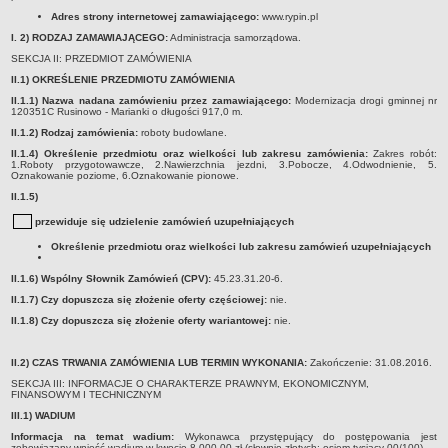
Regulamin naboru na wolne stanowiska urzędnicze
Adres strony internetowej zamawiającego:
www.rypin.pl
Ogłoszenia o naborze na wolne stanowiska urzędnicze
I. 2) RODZAJ ZAMAWIAJĄCEGO:
Administracja samorządowa.
Lista kandydatów spełniających wymagania formalne w naborach na
SEKCJA II: PRZEDMIOT ZAMÓWIENIA
wolne stanowiska urzędnicze
II.1) OKREŚLENIE PRZEDMIOTU ZAMÓWIENIA
Wyniki naboru na wolne stanowiska urzędnicze
II.1.1) Nazwa nadana zamówieniu przez zamawiającego:
Modernizacja drogi gminnej nr
120351C Rusinowo - Marianki o długości 917,0 m.
Petycje
II.1.2) Rodzaj zamówienia:
roboty budowlane.
Sygnaliści
II.1.4) Określenie przedmiotu oraz wielkości lub zakresu zamówienia:
Zakres robót:
1.Roboty przygotowawcze, 2.Nawierzchnia jezdni, 3.Pobocze, 4.Odwodnienie, 5.
Galeria
Oznakowanie poziome, 6.Oznakowanie pionowe.
II.1.5)
Raporty o stanie dostępności
przewiduje się udzielenie zamówień uzupełniających
Wnioski
Określenie przedmiotu oraz wielkości lub zakresu zamówień uzupełniających
WŁADZE I STRUKTURA
Struktura organizacyjna
II.1.6) Wspólny Słownik Zamówień (CPV):
45.23.31.20-6.
Rada gminy
II.1.7) Czy dopuszcza się złożenie oferty częściowej:
nie.
II.1.8) Czy dopuszcza się złożenie oferty wariantowej:
nie.
Wójt
Urząd gminy
II.2) CZAS TRWANIA ZAMÓWIENIA LUB TERMIN WYKONANIA:
Zakończenie: 31.08.2016.
Jednostki organizacyjne, GOPS, Instytucja kultury, OSP
SEKCJA III: INFORMACJE O CHARAKTERZE PRAWNYM, EKONOMICZNYM,
FINANSOWYM I TECHNICZNYM
Jednostki pomocnicze - sołectwa
III.1) WADIUM
Plan pracy komisji rewizyjnej
Informacja na temat wadium:
Wykonawca przystępujący do postępowania jest
zobowiązany wnieść wadium w kwocie 8 000,00 zł (słownie złotych: osiem tysiący 00/100).