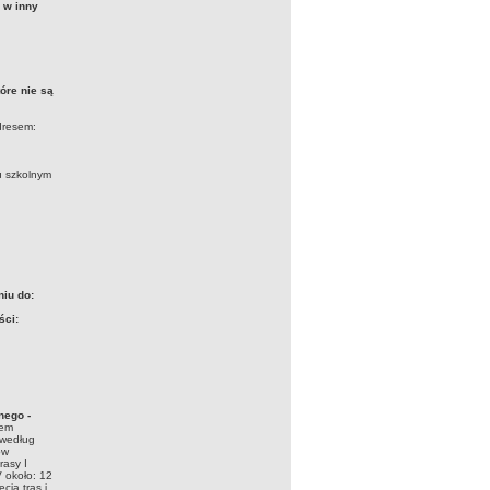
 w inny
óre nie są
dresem:
u szkolnym
niu do:
ści:
nego -
tem
 według
ów
rasy I
V około: 12
cia tras i