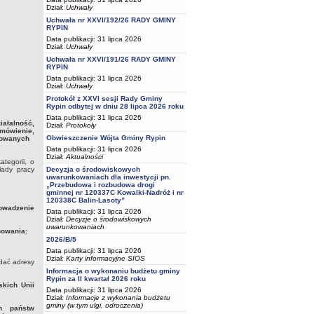
Dział:
Uchwały
Uchwała nr XXVI/192/26 RADY GMINY
RYPIN
Data publikacji: 31 lipca 2026
Dział:
Uchwały
Uchwała nr XXVI/191/26 RADY GMINY
RYPIN
Data publikacji: 31 lipca 2026
Dział:
Uchwały
Protokół z XXVI sesji Rady Gminy
Rypin odbytej w dniu 28 lipca 2026 roku
Data publikacji: 31 lipca 2026
iałalność,
Dział:
Protokoły
mówienie,
Obwieszczenie Wójta Gminy Rypin
zowanych
Data publikacji: 31 lipca 2026
Dział:
Aktualności
tegorii, o
łady pracy
Decyzja o środowiskowych
uwarunkowaniach dla inwestycji pn.
„Przebudowa i rozbudowa drogi
gminnej nr 120337C Kowalki-Nadróż i nr
120338C Balin-Lasoty”
owadzenie
Data publikacji: 31 lipca 2026
Dział:
Decyzje o środowiskowych
uwarunkowaniach
powania:
2026/B/5
Data publikacji: 31 lipca 2026
Dział:
Karty informacyjne SIOS
odać adresy
Informacja o wykonaniu budżetu gminy
Rypin za II kwartał 2026 roku
kich Unii
Data publikacji: 31 lipca 2026
Dział:
Informacje z wykonania budżetu
gminy (w tym ulgi, odroczenia)
h państw