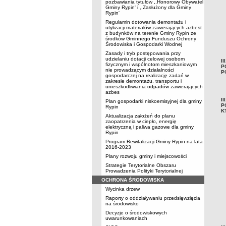
pozbawiania tytułów ,,Honorowy Obywatel
Gminy Rypin' i ,,Zasłużony dla Gminy
Rypin'
Regulamin dotowania demontażu i
utylizacji materiałów zawierających azbest
z budynków na terenie Gminy Rypin ze
środków Gminnego Funduszu Ochrony
Środowiska i Gospodarki Wodnej
Zasady i tryb postępowania przy
udzielaniu dotacji celowej osobom
I
fizycznym i wspólnotom mieszkaniowym
P
nie prowadzącym działalności
P
gospodarczej na realizację zadań w
zakresie demontażu, transportu i
unieszkodliwiania odpadów zawierających
azbes
I
Plan gospodarki niskoemisyjnej dla gminy
P
Rypin
K
Aktualizacja założeń do planu
zaopatrzenia w ciepło, energię
elektryczną i paliwa gazowe dla gminy
Rypin
Program Rewitalizacji Gminy Rypin na lata
2016-2023
Plany rozwoju gminy i miejscowości
Strategie Terytorialne Obszaru
Prowadzenia Polityki Terytorialnej
OCHRONA ŚRODOWISKA
Wycinka drzew
Raporty o oddziaływaniu przedsięwzięcia
na środowisko
Decyzje o środowiskowych
uwarunkowaniach