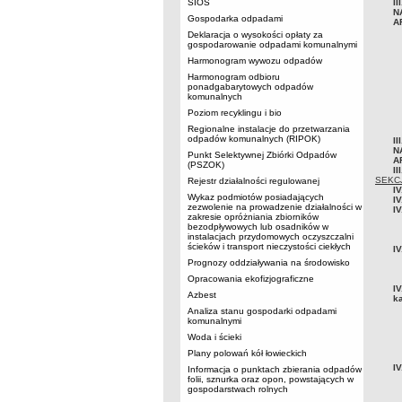
SIOS
I
N
Gospodarka odpadami
A
Deklaracja o wysokości opłaty za
gospodarowanie odpadami komunalnymi
Harmonogram wywozu odpadów
Harmonogram odbioru
ponadgabarytowych odpadów
komunalnych
Poziom recyklingu i bio
Regionalne instalacje do przetwarzania
odpadów komunalnych (RIPOK)
I
N
Punkt Selektywnej Zbiórki Odpadów
A
(PSZOK)
II
SEKC
Rejestr działalności regulowanej
IV
Wykaz podmiotów posiadających
IV
zezwolenie na prowadzenie działalności w
I
zakresie opróżniania zbiorników
bezodpływowych lub osadników w
instalacjach przydomowych oczyszczalni
ścieków i transport nieczystości ciekłych
I
Prognozy oddziaływania na środowisko
Opracowania ekofizjograficzne
IV
Azbest
k
Analiza stanu gospodarki odpadami
komunalnymi
Woda i ścieki
Plany polowań kół łowieckich
IV
Informacja o punktach zbierania odpadów
folii, sznurka oraz opon, powstających w
gospodarstwach rolnych