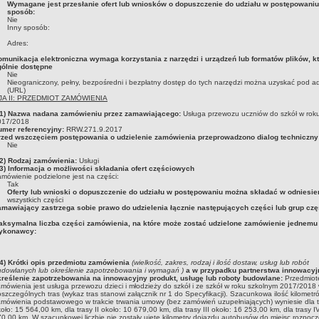
Wymagane jest przesłanie ofert lub wniosków o dopuszczenie do udziału w postępowaniu
sposób:
Nie
Inny sposób:
Adres:
omunikacja elektroniczna wymaga korzystania z narzędzi i urządzeń lub formatów plików, kt
gólnie dostępne
Nie
Nieograniczony, pełny, bezpośredni i bezpłatny dostęp do tych narzędzi można uzyskać pod a
(URL)
A II: PRZEDMIOT ZAMÓWIENIA
I.1) Nazwa nadana zamówieniu przez zamawiającego:
Usługa przewozu uczniów do szkół w rok
017/2018
umer referencyjny:
RRW.271.9.2017
rzed wszczęciem postępowania o udzielenie zamówienia przeprowadzono dialog techniczny
Nie
I.2) Rodzaj zamówienia:
Usługi
.3) Informacja o możliwości składania ofert częściowych
mówienie podzielone jest na części:
Tak
Oferty lub wnioski o dopuszczenie do udziału w postępowaniu można składać w odniesie
wszystkich części
amawiający zastrzega sobie prawo do udzielenia łącznie następujących części lub grup czę
aksymalna liczba części zamówienia, na które może zostać udzielone zamówienie jednemu
ykonawcy:
.4) Krótki opis przedmiotu zamówienia
(wielkość, zakres, rodzaj i ilość dostaw, usług lub robót
dowlanych lub określenie zapotrzebowania i wymagań )
a w przypadku partnerstwa innowacyj
kreślenie zapotrzebowania na innowacyjny produkt, usługę lub roboty budowlane:
Przedmio
mówienia jest usługa przewozu dzieci i młodzieży do szkół i ze szkół w roku szkolnym 2017/2018
szczególnych tras (wykaz tras stanowi załącznik nr 1 do Specyfikacji). Szacunkowa ilość kilometr
mówienia podstawowego w trakcie trwania umowy (bez zamówień uzupełniających) wyniesie dla t
oło: 15 564,00 km, dla trasy II około: 10 679,00 km, dla trasy III około: 16 253,00 km, dla trasy I
0,00 km. W szacunkowej liczbie nie zostały ujęte kilometry dojazdu autobusów do miejsc rozpoczę