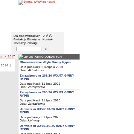
Gmina Rypin
Menu dodatkowe
A
powiększ czcionkę
A
standardowy rozmiar czcionki
Dla słabowidzących
A
pomniejsz czcionkę
Redakcja Biuletynu
Kontakt
Instrukcja obsługi
Wyszukiwarka artykułów
Szukaj
te
>
2017
20 OSTATNIO DODANYCH
Obwieszczenie Wójta Gminy Rypin
i z roku
|
Przetargi z roku
2014
|
Przetargi z roku
Data publikacji: 3 sierpnia 2026
Dział:
Aktualności
Zarządzenie nr 206/26 WÓJTA GMINY
RYPIN
Data publikacji: 31 lipca 2026
Dział:
Zarządzenia
Zarządzenie nr 205/26 WÓJTA GMINY
RYPIN
Data publikacji: 31 lipca 2026
Dział:
Zarządzenia
Uchwała nr XXVI/194/26 RADY GMINY
RYPIN
Data publikacji: 31 lipca 2026
Dział:
Uchwały
Uchwała nr XXVI/193/26 RADY GMINY
RYPIN
Data publikacji: 31 lipca 2026