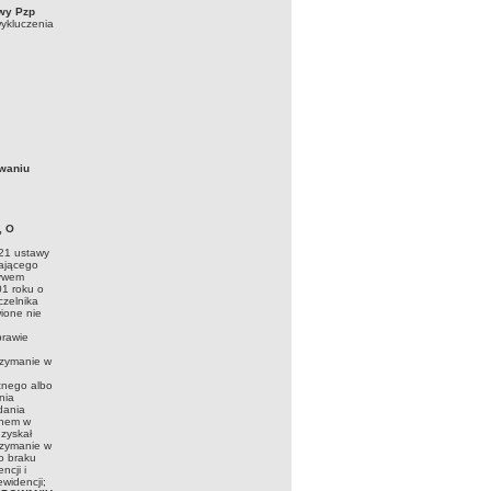
awy Pzp
ykluczenia
owaniu
, O
 21 ustawy
iającego
ływem
01 roku o
czelnika
ione nie
prawie
rzymanie w
znego albo
nia
dania
anem w
uzyskał
rzymanie w
o braku
ncji i
ewidencji;