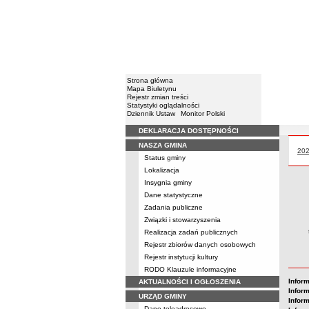
Strona główna
Mapa Biuletynu
Rejestr zmian treści
Statystyki oglądalności
Dziennik Ustaw
Monitor Polski
DEKLARACJA DOSTĘPNOŚCI
Menu
NASZA GMINA
Prz
20
Status gminy
Lokalizacja
Insygnia gminy
Dane statystyczne
Zadania publiczne
Związki i stowarzyszenia
Realizacja zadań publicznych
Rejestr zbiorów danych osobowych
Rejestr instytucji kultury
RODO Klauzule informacyjne
Inform
AKTUALNOŚCI I OGŁOSZENIA
Inform
URZĄD GMINY
Inform
Dane teleadresowe