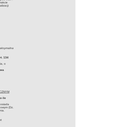
rakcie
lizacji
:
maksymalna
rt. 134
ia, o
owa
ICZNYM
o ile
posiada
ogowym (Dz.
nia.
st