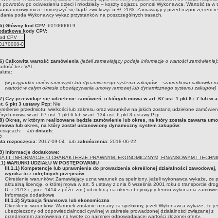
h powrotów po odwiezieniu dzieci i młodzieży – koszty dojazdu ponosi Wykonawca. Wartość ta w t
wania umowy może zmniejszyć się bądź zwiększyć o +/- 20%. Zamawiający przed rozpoczęciem rea
adania poda Wykonawcy wykaz przystanków na poszczególnych trasach.
I.5) Główny kod CPV:
60100000-9
odatkowe kody CPV:
od CPV
0170000-0
I.6) Całkowita wartość zamówienia
(jeżeli zamawiający podaje informacje o wartości zamówienia)
rtość bez VAT:
luta:
(w przypadku umów ramowych lub dynamicznego systemu zakupów – szacunkowa całkowita 
wartość w całym okresie obowiązywania umowy ramowej lub dynamicznego systemu zakupów)
.7) Czy przewiduje się udzielenie zamówień, o których mowa w art. 67 ust. 1 pkt 6 i 7 lub w a
t. 6 pkt 3 ustawy Pzp:
Nie
reślenie przedmiotu, wielkości lub zakresu oraz warunków na jakich zostaną udzielone zamówien
órych mowa w art. 67 ust. 1 pkt 6 lub w art. 134 ust. 6 pkt 3 ustawy Pzp:
I.8) Okres, w którym realizowane będzie zamówienie lub okres, na który została zawarta um
amowa lub okres, na który został ustanowiony dynamiczny system zakupów:
iesiącach:
lub
dniach:
b
ata rozpoczęcia:
2017-09-04
lub
zakończenia:
2018-06-22
.9) Informacje dodatkowe:
JA III: INFORMACJE O CHARAKTERZE PRAWNYM, EKONOMICZNYM, FINANSOWYM I TECHN
II.1) WARUNKI UDZIAŁU W POSTĘPOWANIU
III.1.1) Kompetencje lub uprawnienia do prowadzenia określonej działalności zawodowej, 
wynika to z odrębnych przepisów
Określenie warunków:
Zamawiający uzna warunek za spełniony, jeżeli wykonawca wykaże, że 
aktualną licencję, o której mowa w art. 5 ustawy z dnia 6 września 2001 roku o transporcie dr
U. z 2013 r., poz. 1414 z późn. zm.) udzieloną na okres obejmujący termin wykonania zamówie
Informacje dodatkowe
III.1.2) Sytuacja finansowa lub ekonomiczna
Określenie warunków:
Warunek zostanie uznany za spełniony, jeżeli Wykonawca wykaże, że je
ubezpieczony od odpowiedzialności cywilnej w zakresie prowadzonej działalności związanej z
przedmiotem zamówienia na kwotę co najmniej odpowiadającej wartości złożonej oferty.