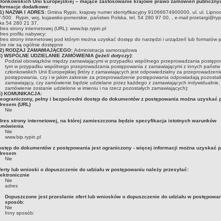
złonkowskich Unii Europejskiej – mające zastosowanie krajowe prawo zamówień publiczny
nformacje dodatkowe:
. 1) NAZWA I ADRES:
Gmina Rypin
, krajowy numer identyfikacyjny
91066674900000
, ul.
ul. Lipno
7-500
Rypin
, woj.
kujawsko-pomorskie
, państwo
Polska
, tel.
54 280 97 00,
, e-mail
przetargi@ryp
aks
54 280 21 37
.
res strony internetowej (URL):
www.bip.rypin.pl
res profilu nabywcy:
res strony internetowej pod którym można uzyskać dostęp do narzędzi i urządzeń lub formatów p
óre nie są ogólnie dostępne
. 2) RODZAJ ZAMAWIAJĄCEGO:
Administracja samorządowa
.3) WSPÓLNE UDZIELANIE ZAMÓWIENIA
(jeżeli dotyczy)
:
Podział obowiązków między zamawiającymi w przypadku wspólnego przeprowadzania postępo
tym w przypadku wspólnego przeprowadzania postępowania z zamawiającymi z innych państw
członkowskich Unii Europejskiej (który z zamawiających jest odpowiedzialny za przeprowadzeni
postępowania, czy i w jakim zakresie za przeprowadzenie postępowania odpowiadają pozostali
zamawiający, czy zamówienie będzie udzielane przez każdego z zamawiających indywidualnie,
zamówienie zostanie udzielone w imieniu i na rzecz pozostałych zamawiających):
.4) KOMUNIKACJA:
ieograniczony, pełny i bezpośredni dostęp do dokumentów z postępowania można uzyskać 
dresem (URL)
Nie
dres strony internetowej, na której zamieszczona będzie specyfikacja istotnych warunków
amówienia
Nie
www.bip.rypin.pl
ostęp do dokumentów z postępowania jest ograniczony - więcej informacji można uzyskać 
dresem
Nie
ferty lub wnioski o dopuszczenie do udziału w postępowaniu należy przesyłać:
ektronicznie
Nie
adres
Dopuszczone jest przesłanie ofert lub wniosków o dopuszczenie do udziału w postępowan
sposób:
Nie
Inny sposób: