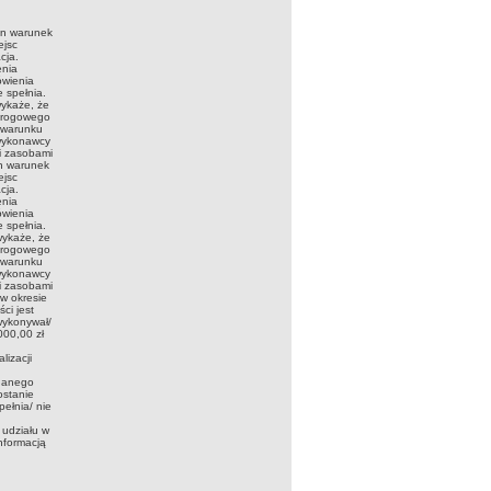
en warunek
ejsc
cja.
enia
ówienia
 spełnia.
wykaże, że
drogowego
o warunku
 wykonawcy
i zasobami
en warunek
ejsc
cja.
enia
ówienia
 spełnia.
wykaże, że
drogowego
o warunku
 wykonawcy
i zasobami
w okresie
ci jest
wykonywał/
000,00 zł
izacji
 danego
ostanie
ełnia/ nie
udziału w
nformacją