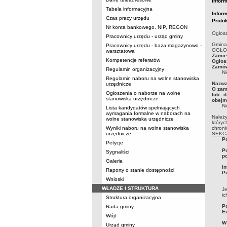
Inform
Tabela informacyjna
Inform
Czas pracy urzędu
Protok
Nr konta bankowego, NIP, REGON
Ogłosz
Pracownicy urzędu - urząd gminy
Gmina
Pracownicy urzędu - baza magazynowo -
OGŁO
warsztatowa
Zamie
Kompetencje referatów
Ogłos
Zamów
Regulamin organizacyjny
Ni
Regulamin naboru na wolne stanowiska
Nazwa
urzędnicze
O zam
Ogłoszenia o naborze na wolne
lub d
stanowiska urzędnicze
obejm
Ni
Lista kandydatów spełniających
wymagania formalne w naborach na
Należ
wolne stanowiska urzędnicze
który
Wyniki naboru na wolne stanowiska
chroni
urzędnicze
SEKCJ
P
Petycje
P
Sygnaliści
p
Galeria
I
Raporty o stanie dostępności
P
Wnioski
WŁADZE I STRUKTURA
Je
ic
Struktura organizacyjna
P
Rada gminy
E
Wójt
W
Urząd gminy