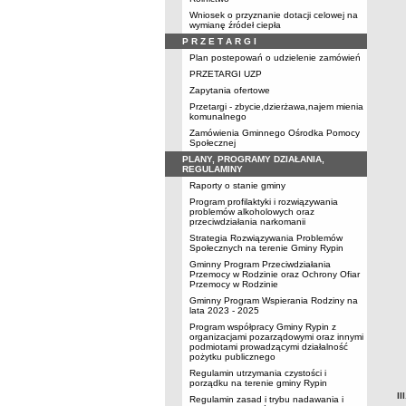
Wniosek o przyznanie dotacji celowej na
wymianę źródeł ciepła
P R Z E T A R G I
Plan postepowań o udzielenie zamówień
PRZETARGI UZP
Zapytania ofertowe
Przetargi - zbycie,dzierżawa,najem mienia
komunalnego
Zamówienia Gminnego Ośrodka Pomocy
Społecznej
PLANY, PROGRAMY DZIAŁANIA,
REGULAMINY
Raporty o stanie gminy
Program profilaktyki i rozwiązywania
problemów alkoholowych oraz
przeciwdziałania narkomanii
Strategia Rozwiązywania Problemów
Społecznych na terenie Gminy Rypin
Gminny Program Przeciwdziałania
Przemocy w Rodzinie oraz Ochrony Ofiar
Przemocy w Rodzinie
Gminny Program Wspierania Rodziny na
lata 2023 - 2025
Program współpracy Gminy Rypin z
organizacjami pozarządowymi oraz innymi
podmiotami prowadzącymi działalność
pożytku publicznego
Regulamin utrzymania czystości i
porządku na terenie gminy Rypin
I
Regulamin zasad i trybu nadawania i