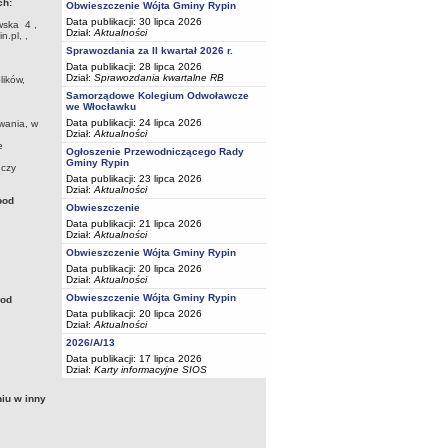
ch:
Obwieszczenie Wójta Gminy Rypin
Data publikacji: 30 lipca 2026
wska
4
,
Dział:
Aktualności
in.pl,
,
Sprawozdania za II kwartał 2026 r.
Data publikacji: 28 lipca 2026
Dział:
Sprawozdania kwartalne RB
lików,
Samorządowe Kolegium Odwoławcze
we Włocławku
Data publikacji: 24 lipca 2026
wania, w
Dział:
Aktualności
e
Ogłoszenie Przewodniczącego Rady
Gminy Rypin
 czy
Data publikacji: 23 lipca 2026
Dział:
Aktualności
pod
Obwieszczenie
Data publikacji: 21 lipca 2026
Dział:
Aktualności
Obwieszczenie Wójta Gminy Rypin
Data publikacji: 20 lipca 2026
Dział:
Aktualności
Obwieszczenie Wójta Gminy Rypin
pod
Data publikacji: 20 lipca 2026
Dział:
Aktualności
2026/A/13
Data publikacji: 17 lipca 2026
Dział:
Karty informacyjne SIOS
iu w inny