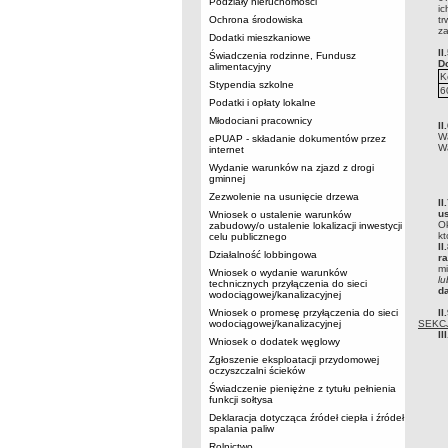
Podziały nieruchomości
ic
Ochrona środowiska
tr
z
Dodatki mieszkaniowe
I
Świadczenia rodzinne, Fundusz
D
alimentacyjny
K
Stypendia szkolne
6
Podatki i opłaty lokalne
Młodociani pracownicy
I
Wa
ePUAP - składanie dokumentów przez
Wa
internet
Wydanie warunków na zjazd z drogi
gminnej
Zezwolenie na usunięcie drzewa
II
us
Wniosek o ustalenie warunków
Ok
zabudowy/o ustalenie lokalizacji inwestycji
kt
celu publicznego
I
Działalność lobbingowa
r
m
Wniosek o wydanie warunków
lu
technicznych przyłączenia do sieci
d
wodociągowej/kanalizacyjnej
Wniosek o promesę przyłączenia do sieci
II
wodociągowej/kanalizacyjnej
SEKC
I
Wniosek o dodatek węglowy
Zgłoszenie eksploatacji przydomowej
oczyszczalni ścieków
Świadczenie pieniężne z tytułu pełnienia
funkcji sołtysa
Deklaracja dotycząca źródeł ciepła i źródeł
spalania paliw
Rolnictwo