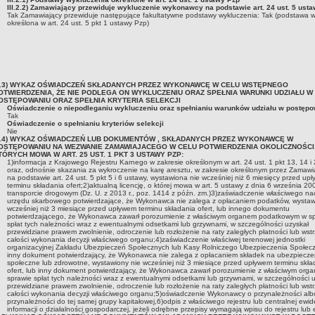
III.2.2) Zamawiający przewiduje wykluczenie wykonawcy na podstawie art. 24 ust. 5 ust
Tak
Zamawiający przewiduje następujące fakultatywne podstawy wykluczenia:
Tak (podstawa w
określona w art. 24 ust. 5 pkt 1 ustawy Pzp)
II.3) WYKAZ OŚWIADCZEŃ SKŁADANYCH PRZEZ WYKONAWCĘ W CELU WSTĘPNEGO
OTWIERDZENIA, ŻE NIE PODLEGA ON WYKLUCZENIU ORAZ SPEŁNIA WARUNKI UDZIAŁU W
OSTĘPOWANIU ORAZ SPEŁNIA KRYTERIA SELEKCJI
Oświadczenie o niepodleganiu wykluczeniu oraz spełnianiu warunków udziału w postęp
Tak
Oświadczenie o spełnianiu kryteriów selekcji
Nie
II.4) WYKAZ OŚWIADCZEŃ LUB DOKUMENTÓW , SKŁADANYCH PRZEZ WYKONAWCĘ W
OSTĘPOWANIU NA WEZWANIE ZAMAWIAJACEGO W CELU POTWIERDZENIA OKOLICZNOŚCI
TÓRYCH MOWA W ART. 25 UST. 1 PKT 3 USTAWY PZP:
1)informacja z Krajowego Rejestru Karnego w zakresie określonym w art. 24 ust. 1 pkt 13, 14 i
oraz, odnośnie skazania za wykroczenie na karę aresztu, w zakresie określonym przez Zamaw
na podstawie art. 24 ust. 5 pkt 5 i 6 ustawy, wystawiona nie wcześniej niż 6 miesięcy przed up
terminu składania ofert;2)aktualną licencję, o której mowa w art. 5 ustawy z dnia 6 września 20
transporcie drogowym (Dz. U. z 2013 r., poz. 1414 z późn. zm.)3)zaświadczenie właściwego na
urzędu skarbowego potwierdzające, że Wykonawca nie zalega z opłacaniem podatków, wystaw
wcześniej niż 3 miesiące przed upływem terminu składania ofert, lub innego dokumentu
potwierdzającego, że Wykonawca zawarł porozumienie z właściwym organem podatkowym w s
spłat tych należności wraz z ewentualnymi odsetkami lub grzywnami, w szczególności uzyskał
przewidziane prawem zwolnienie, odroczenie lub rozłożenie na raty zaległych płatności lub wst
całości wykonania decyzji właściwego organu;4)zaświadczenie właściwej terenowej jednostki
organizacyjnej Zakładu Ubezpieczeń Społecznych lub Kasy Rolniczego Ubezpieczenia Społec
inny dokument potwierdzający, że Wykonawca nie zalega z opłacaniem składek na ubezpiecze
społeczne lub zdrowotne, wystawiony nie wcześniej niż 3 miesiące przed upływem terminu skła
ofert, lub inny dokument potwierdzający, że Wykonawca zawarł porozumienie z właściwym org
sprawie spłat tych należności wraz z ewentualnymi odsetkami lub grzywnami, w szczególności 
przewidziane prawem zwolnienie, odroczenie lub rozłożenie na raty zaległych płatności lub wst
całości wykonania decyzji właściwego organu;5)oświadczenie Wykonawcy o przynależności alb
przynależności do tej samej grupy kapitałowej,6)odpis z właściwego rejestru lub centralnej ewide
informacji o działalności gospodarczej, jeżeli odrębne przepisy wymagają wpisu do rejestru lub 