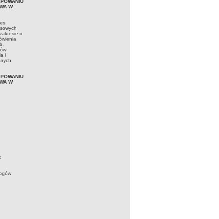
ĘPOWANIU
OWA W
res
resowych
zakresie o
ówienia
b,
ców
a i
anych
ĘPOWANIU
OWA W
t
logów