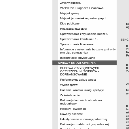
Zmiany budżetu
Wieloletnia Prognoza Finansowa
Majątek gminy
Majątek jednostek organizacyjnych
Dług publiczny
K
o
Realizacja inwestycji
Sprawozdania z wykonania budżetu
Sprawozdania kwartalne RB
SEKCJ
Sprawozdania finansowe
I
2
Informacje z wykonania budżetu gminy (w
N
tym ulgi, odroczenia)
P
Interpretacje indywidualne
SPRAWY DO ZAŁATWIENIA
I
BUDOWA PRZYDOMOWYCH
II
OCZYSZCZALNI ŚCIEKÓW -
Za
DOFINANSOWANIE
Preferencyjny zakup węgla
Z
Wykaz spraw
Podania, wnioski, skargi i petycje
M
w
Zaświadczenia
Ewidencja ludności - obowiązek
meldunkowy
II
Rejestry i ewidencje
bu
o
Dowody osobiste
za
po
Udostępnianie informacji publicznej
za
Ewidencja działalności gospodarczej
ok
67