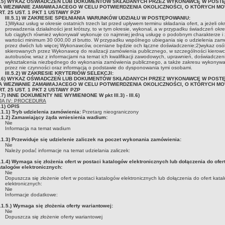
II.5) WYKAZ OŚWIADCZEŃ LUB DOKUMENTÓW SKŁADANYCH PRZEZ WYKONAWCĘ W POST
A WEZWANIE ZAMAWIAJACEGO W CELU POTWIERDZENIA OKOLICZNOŚCI, O KTÓRYCH M
RT. 25 UST. 1 PKT 1 USTAWY PZP
III.5.1) W ZAKRESIE SPEŁNIANIA WARUNKÓW UDZIAŁU W POSTĘPOWANIU:
1)Wykaz usług w okresie ostatnich trzech lat przed upływem terminu składania ofert, a jeżeli ok
prowadzenia działalności jest krótszy, to w tym okresie, wykonał, a w przypadku świadczeń ok
lub ciągłych również wykonywał/ wykonuje co najmniej jedną usługę o podobnym charakterze i 
wartości minimum 30 000,00 zł brutto. W przypadku wspólnego ubiegania się o udzielenia zam
przez dwóch lub więcej Wykonawców, oceniane będzie och łączne doświadczenie;2)wykaz osó
skierowanych przez Wykonawcę do realizacji zamówienia publicznego, w szczególności kierow
autobusów, wraz z informacjami na temat ich kwalifikacji zawodowych, uprawnień, doświadczeni
wykształcenia niezbędnego do wykonania zamówienia publicznego, a także zakresu wykonyw
przez nie czynności oraz informacją o podstawie do dysponowania tymi osobami.
III.5.2) W ZAKRESIE KRYTERIÓW SELEKCJI:
II.6) WYKAZ OŚWIADCZEŃ LUB DOKUMENTÓW SKŁADANYCH PRZEZ WYKONAWCĘ W POST
A WEZWANIE ZAMAWIAJACEGO W CELU POTWIERDZENIA OKOLICZNOŚCI, O KTÓRYCH M
RT. 25 UST. 1 PKT 2 USTAWY PZP
I.7) INNE DOKUMENTY NIE WYMIENIONE W pkt III.3) - III.6)
JA IV: PROCEDURA
.1) OPIS
.1.1) Tryb udzielenia zamówienia:
Przetarg nieograniczony
V.1.2) Zamawiający żąda wniesienia wadium:
Nie
Informacja na temat wadium
V.1.3) Przewiduje się udzielenie zaliczek na poczet wykonania zamówienia:
Nie
Należy podać informacje na temat udzielania zaliczek:
.1.4) Wymaga się złożenia ofert w postaci katalogów elektronicznych lub dołączenia do ofer
atalogów elektronicznych:
Nie
Dopuszcza się złożenie ofert w postaci katalogów elektronicznych lub dołączenia do ofert kata
elektronicznych:
Nie
Informacje dodatkowe:
.1.5.) Wymaga się złożenia oferty wariantowej:
Nie
Dopuszcza się złożenie oferty wariantowej