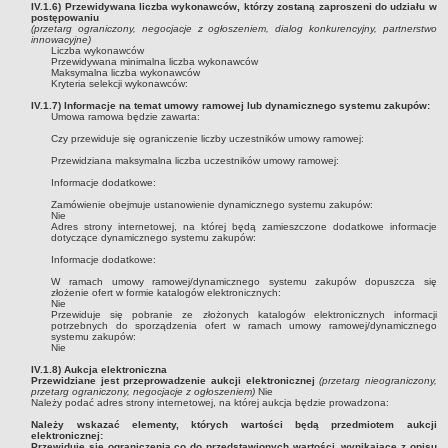
IV.1.6) Przewidywana liczba wykonawców, którzy zostaną zaproszeni do udziału w
Do Parlamentu Europejskiego - 25 maja 2014 r.
postępowaniu
(przetarg ograniczony, negocjacje z ogłoszeniem, dialog konkurencyjny, partnerstwo
WYBORY DO PARLAMENTU EUROPEJSKIEGO 2024
innowacyjne)
Liczba wykonawców
WYBORY SAMORZĄDOWE 2024
Przewidywana minimalna liczba wykonawców
Maksymalna liczba wykonawców
WYBORY DO SEJMU RZECZYPOSPOLITEJ POLSKIEJ I DO SENATU
Kryteria selekcji wykonawców:
RZECZYPOSPOLITEJ POLSKIEJ 15 PAŹDZIERNIK 2023 R.
IV.1.7) Informacje na temat umowy ramowej lub dynamicznego systemu zakupów:
Referendum Ogólnokrajowe - 15.10.2023 r.
Umowa ramowa będzie zawarta:
WYBORY UZUPEŁNIAJĄCE ŁAWNIKÓW NA KADENCJĘ 2023-2027
Czy przewiduje się ograniczenie liczby uczestników umowy ramowej:
Przewidziana maksymalna liczba uczestników umowy ramowej:
Informacje dodatkowe:
Zamówienie obejmuje ustanowienie dynamicznego systemu zakupów:
Nie
Adres strony internetowej, na której będą zamieszczone dodatkowe informacje
dotyczące dynamicznego systemu zakupów:
Informacje dodatkowe:
W ramach umowy ramowej/dynamicznego systemu zakupów dopuszcza się
złożenie ofert w formie katalogów elektronicznych:
Nie
Przewiduje się pobranie ze złożonych katalogów elektronicznych informacji
potrzebnych do sporządzenia ofert w ramach umowy ramowej/dynamicznego
systemu zakupów:
Nie
IV.1.8) Aukcja elektroniczna
Przewidziane jest przeprowadzenie aukcji elektronicznej
(przetarg nieograniczony,
przetarg ograniczony, negocjacje z ogłoszeniem)
Nie
Należy podać adres strony internetowej, na której aukcja będzie prowadzona:
Należy wskazać elementy, których wartości będą przedmiotem aukcji
elektronicznej:
Przewiduje się ograniczenia co do przedstawionych wartości, wynikające z opisu