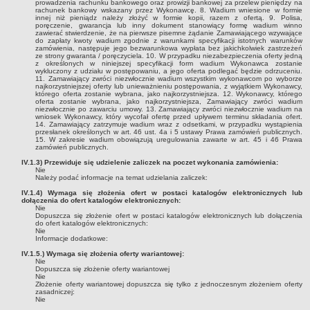
prowadzenia rachunku bankowego oraz prowizji bankowej za przelew pieniędzy na
ODPADÓW KOMUNALNYCH NA TERENIE GMINY RYPIN ORAZ
rachunek bankowy wskazany przez Wykonawcę. 8. Wadium wniesione w formie
innej niż pieniądz należy złożyć w formie kopii, razem z ofertą. 9. Polisa,
OSIĄGNIĘTE PRZEZ GMINĘ POZIOMY RECYKLINGU
poręczenie, gwarancja lub inny dokument stanowiący formę wadium winno
zawierać stwierdzenie, że na pierwsze pisemne żądanie Zamawiającego wzywające
OŚWIADCZENIA MAJĄTKOWE
do zapłaty kwoty wadium zgodnie z warunkami specyfikacji istotnych warunków
zamówienia, następuje jego bezwarunkowa wypłata bez jakichkolwiek zastrzeżeń
Wójt
ze strony gwaranta / poręczyciela. 10. W przypadku niezabezpieczenia oferty jedną
z określonych w niniejszej specyfikacji form wadium Wykonawca zostanie
Sekretarz
wykluczony z udziału w postępowaniu, a jego oferta podlegać będzie odrzuceniu.
11. Zamawiający zwróci niezwłocznie wadium wszystkim wykonawcom po wyborze
najkorzystniejszej oferty lub unieważnieniu postępowania, z wyjątkiem Wykonawcy,
Skarbnik
którego oferta zostanie wybrana, jako najkorzystniejsza. 12. Wykonawcy, którego
oferta zostanie wybrana, jako najkorzystniejsza, Zamawiający zwróci wadium
Rada Gminy
niezwłocznie po zawarciu umowy. 13. Zamawiający zwróci niezwłocznie wadium na
wniosek Wykonawcy, który wycofał ofertę przed upływem terminu składania ofert.
Kierownik GOPS w Rypinie, Kierownicy jednostek organizacyjnych,
14. Zamawiający zatrzymuje wadium wraz z odsetkami, w przypadku wystąpienia
przesłanek określonych w art. 46 ust. 4a i 5 ustawy Prawa zamówień publicznych.
Dyrektor Gminnej Biblioteki Publicznej w Kowalkach
15. W zakresie wadium obowiązują uregulowania zawarte w art. 45 i 46 Prawa
zamówień publicznych.
Wzór oświadczenia majątkowego
IV.1.3) Przewiduje się udzielenie zaliczek na poczet wykonania zamówienia:
Nie
KONTROLE
Należy podać informacje na temat udzielania zaliczek:
Kontrole wewnętrzne
IV.1.4) Wymaga się złożenia ofert w postaci katalogów elektronicznych lub
dołączenia do ofert katalogów elektronicznych:
Kontrole zewnętrzne
Nie
Dopuszcza się złożenie ofert w postaci katalogów elektronicznych lub dołączenia
WYBORY PREZYDENTA RZECZYPOSPOLITEJ POLSKIEJ-18 MAJ 2025
do ofert katalogów elektronicznych:
Nie
ARCHIWUM
Informacje dodatkowe:
WYBORY UZUPEŁNIAJĄCE W OKRĘGU WYBORCZYM NR 13
IV.1.5.) Wymaga się złożenia oferty wariantowej:
Nie
Wybory do Sejmu i Senatu Rzeczypospolitej Polskiej 13.10.2019 r.
Dopuszcza się złożenie oferty wariantowej
Nie
WYBORY PREZYDENTA RP 10.05.2020 r.
Złożenie oferty wariantowej dopuszcza się tylko z jednoczesnym złożeniem oferty
zasadniczej:
Nie
Narodowy Spis Powszechny Ludności i Mieszkań 2021