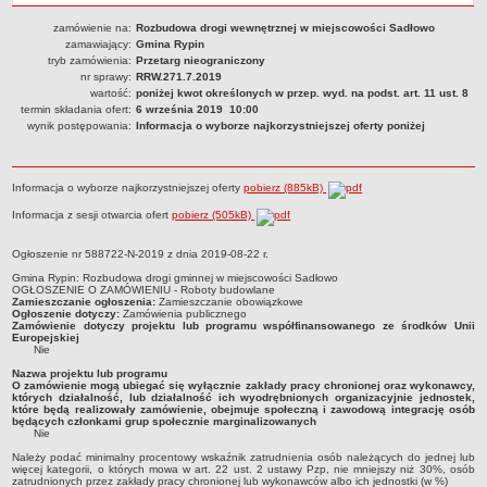
Dane statystyczne
zamówienie na:
Rozbudowa drogi wewnętrznej w miejscowości Sadłowo
zamawiający:
Gmina Rypin
Zadania publiczne
tryb zamówienia:
Przetarg nieograniczony
Związki i stowarzyszenia
nr sprawy:
RRW.271.7.2019
wartość:
poniżej kwot określonych w przep. wyd. na podst. art. 11 ust. 8
Realizacja zadań publicznych
termin składania ofert:
6 września 2019 10:00
wynik postępowania:
Informacja o wyborze najkorzystniejszej oferty poniżej
Rejestr zbiorów danych osobowych
Rejestr instytucji kultury
Informacja o wyborze najkorzystniejszej oferty
pobierz (885kB)
RODO Klauzule informacyjne
Informacja z sesji otwarcia ofert
pobierz (505kB)
AKTUALNOŚCI I OGŁOSZENIA
URZĄD GMINY
Ogłoszenie nr 588722-N-2019 z dnia 2019-08-22 r.
Dane teleadresowe
Gmina Rypin
:
Rozbudowa drogi gminnej w miejscowości Sadłowo
Tabela informacyjna
OGŁOSZENIE O ZAMÓWIENIU -
Roboty budowlane
Zamieszczanie ogłoszenia:
Zamieszczanie obowiązkowe
Ogłoszenie dotyczy:
Zamówienia publicznego
Czas pracy urzędu
Zamówienie dotyczy projektu lub programu współfinansowanego ze środków Unii
Europejskiej
Nr konta bankowego, NIP, REGON
Nie
Nazwa projektu lub programu
Pracownicy urzędu - urząd gminy
O zamówienie mogą ubiegać się wyłącznie zakłady pracy chronionej oraz wykonawcy,
których działalność, lub działalność ich wyodrębnionych organizacyjnie jednostek,
Pracownicy urzędu - baza magazynowo - warsztatowa
które będą realizowały zamówienie, obejmuje społeczną i zawodową integrację osób
będących członkami grup społecznie marginalizowanych
Kompetencje referatów
Nie
Należy podać minimalny procentowy wskaźnik zatrudnienia osób należących do jednej lub
Regulamin organizacyjny
więcej kategorii, o których mowa w art. 22 ust. 2 ustawy Pzp, nie mniejszy niż 30%, osób
zatrudnionych przez zakłady pracy chronionej lub wykonawców albo ich jednostki (w %)