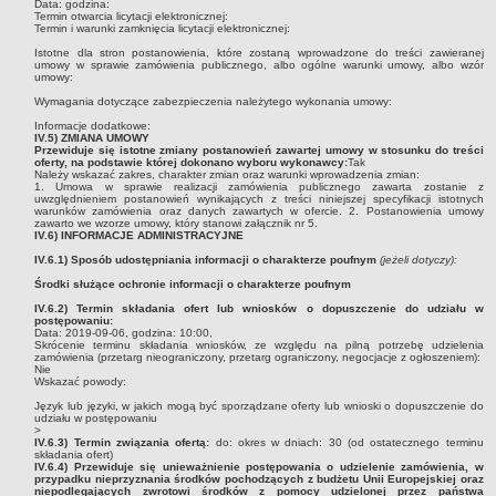
Data:
godzina:
Termin otwarcia licytacji elektronicznej:
Termin i warunki zamknięcia licytacji elektronicznej:
Istotne dla stron postanowienia, które zostaną wprowadzone do treści zawieranej
umowy w sprawie zamówienia publicznego, albo ogólne warunki umowy, albo wzór
umowy:
Wymagania dotyczące zabezpieczenia należytego wykonania umowy:
Informacje dodatkowe:
IV.5) ZMIANA UMOWY
Przewiduje się istotne zmiany postanowień zawartej umowy w stosunku do treści
oferty, na podstawie której dokonano wyboru wykonawcy:
Tak
Należy wskazać zakres, charakter zmian oraz warunki wprowadzenia zmian:
1. Umowa w sprawie realizacji zamówienia publicznego zawarta zostanie z
uwzględnieniem postanowień wynikających z treści niniejszej specyfikacji istotnych
warunków zamówienia oraz danych zawartych w ofercie. 2. Postanowienia umowy
zawarto we wzorze umowy, który stanowi załącznik nr 5.
IV.6) INFORMACJE ADMINISTRACYJNE
IV.6.1) Sposób udostępniania informacji o charakterze poufnym
(jeżeli dotyczy):
Środki służące ochronie informacji o charakterze poufnym
IV.6.2) Termin składania ofert lub wniosków o dopuszczenie do udziału w
postępowaniu:
Data:
2019-09-06
, godzina:
10:00
,
Skrócenie terminu składania wniosków, ze względu na pilną potrzebę udzielenia
zamówienia (przetarg nieograniczony, przetarg ograniczony, negocjacje z ogłoszeniem):
Nie
Wskazać powody:
Język lub języki, w jakich mogą być sporządzane oferty lub wnioski o dopuszczenie do
udziału w postępowaniu
>
IV.6.3) Termin związania ofertą:
do:
okres w dniach:
30
(od ostatecznego terminu
składania ofert)
IV.6.4) Przewiduje się unieważnienie postępowania o udzielenie zamówienia, w
przypadku nieprzyznania środków pochodzących z budżetu Unii Europejskiej oraz
niepodlegających zwrotowi środków z pomocy udzielonej przez państwa