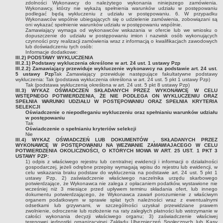
zdolności Wykonawcy do należytego wykonania niniejszego zamówienia.
PLANY, PROGRAMY DZIAŁANIA, REGULAMINY
Wykonawcy, którzy nie wykażą spełnienia warunków udziału w postępowaniu
podlegać będą wykluczeniu z udziału w postępowaniu. 6. W przypadku
Raporty o stanie gminy
Wykonawców wspólnie ubiegających się o udzielenie zamówienia, zobowiązani są
oni wykazać spełnienie warunków udziału w postępowaniu wspólnie.
Program profilaktyki i rozwiązywania problemów alkoholowych oraz
Zamawiający wymaga od wykonawców wskazania w ofercie lub we wniosku o
dopuszczenie do udziału w postępowaniu imion i nazwisk osób wykonujących
przeciwdziałania narkomanii
czynności przy realizacji zamówienia wraz z informacją o kwalifikacjach zawodowych
lub doświadczeniu tych osób:
Strategia Rozwiązywania Problemów Społecznych na terenie Gminy
Informacje dodatkowe:
III.2) PODSTAWY WYKLUCZENIA
Rypin
III.2.1) Podstawy wykluczenia określone w art. 24 ust. 1 ustawy Pzp
III.2.2) Zamawiający przewiduje wykluczenie wykonawcy na podstawie art. 24 ust.
Gminny Program Przeciwdziałania Przemocy w Rodzinie oraz
5 ustawy Pzp
Tak
Zamawiający przewiduje następujące fakultatywne podstawy
wykluczenia:
Tak (podstawa wykluczenia określona w art. 24 ust. 5 pkt 1 ustawy Pzp)
Ochrony Ofiar Przemocy w Rodzinie
Tak (podstawa wykluczenia określona w art. 24 ust. 5 pkt 8 ustawy Pzp)
III.3) WYKAZ OŚWIADCZEŃ SKŁADANYCH PRZEZ WYKONAWCĘ W CELU
Gminny Program Wspierania Rodziny na lata 2023 - 2025
WSTĘPNEGO POTWIERDZENIA, ŻE NIE PODLEGA ON WYKLUCZENIU ORAZ
SPEŁNIA WARUNKI UDZIAŁU W POSTĘPOWANIU ORAZ SPEŁNIA KRYTERIA
SELEKCJI
Program współpracy Gminy Rypin z organizacjami pozarządowymi
Oświadczenie o niepodleganiu wykluczeniu oraz spełnianiu warunków udziału
oraz innymi podmiotami prowadzącymi działalność pożytku
w postępowaniu
Tak
publicznego
Oświadczenie o spełnianiu kryteriów selekcji
Nie
Regulamin utrzymania czystości i porządku na terenie gminy Rypin
III.4) WYKAZ OŚWIADCZEŃ LUB DOKUMENTÓW , SKŁADANYCH PRZEZ
WYKONAWCĘ W POSTĘPOWANIU NA WEZWANIE ZAMAWIAJACEGO W CELU
POTWIERDZENIA OKOLICZNOŚCI, O KTÓRYCH MOWA W ART. 25 UST. 1 PKT 3
Regulamin zasad i trybu nadawania i pozbawiania tytułów
USTAWY PZP:
,,Honorowy Obywatel Gminy Rypin' i ,,Zasłużony dla Gminy Rypin'
1) odpis z właściwego rejestru lub centralnej ewidencji i informacji o działalności
gospodarczej, jeżeli odrębne przepisy wymagają wpisu do rejestru lub ewidencji, w
celu wskazania braku podstaw do wykluczenia na podstawie art. 24 ust. 5 pkt 1
Regulamin dotowania demontażu i utylizacji materiałów
ustawy Pzp, 2) zaświadczenie właściwego naczelnika urzędu skarbowego
potwierdzające, że Wykonawca nie zalega z opłacaniem podatków, wystawione nie
zawierających azbest z budynków na terenie Gminy Rypin ze
wcześniej niż 3 miesiące przed upływem terminu składania ofert, lub innego
środków Gminnego Funduszu Ochrony Środowiska i Gospodarki
dokumentu potwierdzającego, że Wykonawca zawarł porozumienie z właściwym
organem podatkowym w sprawie spłat tych należności wraz z ewentualnymi
Wodnej
odsetkami lub grzywnami, w szczególności uzyskał przewidziane prawem
zwolnienie, odroczenie lub rozłożenie na raty zaległych płatności lub wstrzymanie w
Zasady i tryb postępowania przy udzielaniu dotacji celowej osobom
całości wykonania decyzji właściwego organu; 3) zaświadczenie właściwej
terenowej jednostki organizacyjnej Zakładu Ubezpieczeń Społecznych lub Kasy