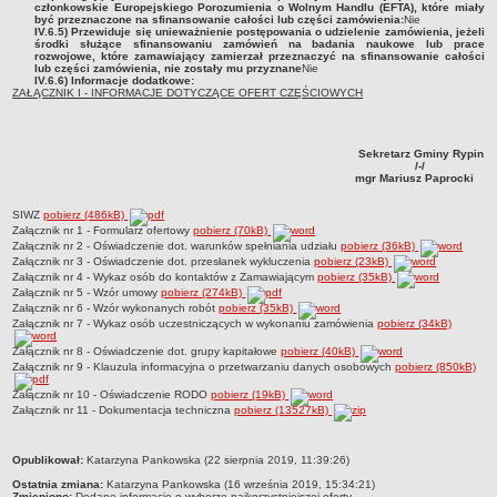
członkowskie Europejskiego Porozumienia o Wolnym Handlu (EFTA), które miały
być przeznaczone na sfinansowanie całości lub części zamówienia:
Nie
IV.6.5) Przewiduje się unieważnienie postępowania o udzielenie zamówienia, jeżeli
środki służące sfinansowaniu zamówień na badania naukowe lub prace
rozwojowe, które zamawiający zamierzał przeznaczyć na sfinansowanie całości
lub części zamówienia, nie zostały mu przyznane
Nie
IV.6.6) Informacje dodatkowe:
ZAŁĄCZNIK I - INFORMACJE DOTYCZĄCE OFERT CZĘŚCIOWYCH
Sekretarz Gminy Rypin
/-/
mgr Mariusz Paprocki
SIWZ
pobierz (486kB)
Załącznik nr 1 - Formularz ofertowy
pobierz (70kB)
Załącznik nr 2 - Oświadczenie dot. warunków spełniania udziału
pobierz (36kB)
Załącznik nr 3 - Oświadczenie dot. przesłanek wykluczenia
pobierz (23kB)
Załącznik nr 4 - Wykaz osób do kontaktów z Zamawiającym
pobierz (35kB)
Załącznik nr 5 - Wzór umowy
pobierz (274kB)
Załącznik nr 6 - Wzór wykonanych robót
pobierz (35kB)
Załącznik nr 7 - Wykaz osób uczestniczących w wykonaniu zamówienia
pobierz (34kB)
Załącznik nr 8 - Oświadczenie dot. grupy kapitałowe
pobierz (40kB)
Załącznik nr 9 - Klauzula informacyjna o przetwarzaniu danych osobowych
pobierz (850kB)
Załącznik nr 10 - Oświadczenie RODO
pobierz (19kB)
Załącznik nr 11 - Dokumentacja techniczna
pobierz (13527kB)
metryczka
Opublikował:
Katarzyna Pankowska (22 sierpnia 2019, 11:39:26)
Ostatnia zmiana:
Katarzyna Pankowska (16 września 2019, 15:34:21)
Zmieniono:
Dodano informację o wyborze najkorzystniejszej oferty