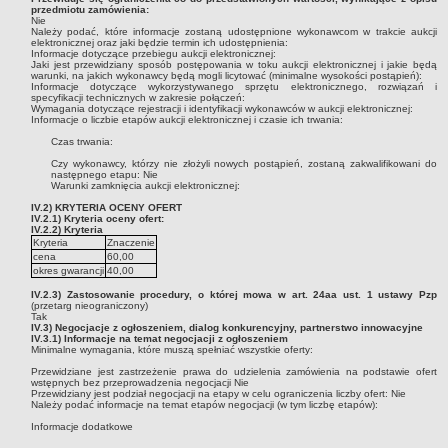
przedmiotu zamówienia:
Nie
Należy podać, które informacje zostaną udostępnione wykonawcom w trakcie aukcji
elektronicznej oraz jaki będzie termin ich udostępnienia:
Informacje dotyczące przebiegu aukcji elektronicznej:
Jaki jest przewidziany sposób postępowania w toku aukcji elektronicznej i jakie będą
warunki, na jakich wykonawcy będą mogli licytować (minimalne wysokości postąpień):
Informacje dotyczące wykorzystywanego sprzętu elektronicznego, rozwiązań i
specyfikacji technicznych w zakresie połączeń:
Wymagania dotyczące rejestracji i identyfikacji wykonawców w aukcji elektronicznej:
Informacje o liczbie etapów aukcji elektronicznej i czasie ich trwania:
Czas trwania:
Czy wykonawcy, którzy nie złożyli nowych postąpień, zostaną zakwalifikowani do
następnego etapu:
Nie
Warunki zamknięcia aukcji elektronicznej:
IV.2) KRYTERIA OCENY OFERT
IV.2.1) Kryteria oceny ofert:
IV.2.2) Kryteria
Kryteria
Znaczenie
cena
60,00
okres gwarancji
40,00
IV.2.3) Zastosowanie procedury, o której mowa w art. 24aa ust. 1 ustawy Pzp
(przetarg nieograniczony)
Tak
IV.3) Negocjacje z ogłoszeniem, dialog konkurencyjny, partnerstwo innowacyjne
IV.3.1) Informacje na temat negocjacji z ogłoszeniem
Minimalne wymagania, które muszą spełniać wszystkie oferty:
Przewidziane jest zastrzeżenie prawa do udzielenia zamówienia na podstawie ofert
wstępnych bez przeprowadzenia negocjacji
Nie
Przewidziany jest podział negocjacji na etapy w celu ograniczenia liczby ofert:
Nie
Należy podać informacje na temat etapów negocjacji (w tym liczbę etapów):
Informacje dodatkowe