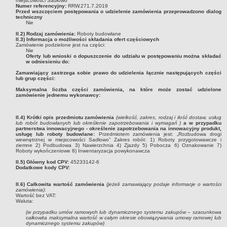
FINANSE GMINY
miejscowości Sadłowo
Numer referencyjny:
RRW.271.7.2019
Budżet
Przed wszczęciem postępowania o udzielenie zamówienia przeprowadzono dialog
techniczny
Nie
Zmiany budżetu
II.2) Rodzaj zamówienia:
Roboty budowlane
Wieloletnia Prognoza Finansowa
II.3) Informacja o możliwości składania ofert częściowych
Zamówienie podzielone jest na części:
Majątek gminy
Nie
Oferty lub wnioski o dopuszczenie do udziału w postępowaniu można składać
w odniesieniu do:
Majątek jednostek organizacyjnych
Zamawiający zastrzega sobie prawo do udzielenia łącznie następujących części
Dług publiczny
lub grup części:
Maksymalna liczba części zamówienia, na które może zostać udzielone
Realizacja inwestycji
zamówienie jednemu wykonawcy:
Sprawozdania z wykonania budżetu
Sprawozdania kwartalne RB
II.4) Krótki opis przedmiotu zamówienia
(wielkość, zakres, rodzaj i ilość dostaw, usług
lub robót budowlanych lub określenie zapotrzebowania i wymagań )
a w przypadku
partnerstwa innowacyjnego - określenie zapotrzebowania na innowacyjny produkt,
Sprawozdania finansowe
usługę lub roboty budowlane:
Przedmiotem zamówienia jest: „Rozbudowa drogi
wewnętrznej w miejscowości Sadłowo” Zakres robót: 1) Roboty przygotowawcze i
Informacje z wykonania budżetu gminy (w tym ulgi, odroczenia)
ziemne 2) Podbudowa 3) Nawierzchnia 4) Zjazdy 5) Pobocza 6) Oznakowanie 7)
Roboty wykończeniowe 8) Inwentaryzacja powykonawcza
Interpretacje indywidualne
II.5) Główny kod CPV:
45233142-6
SPRAWY DO ZAŁATWIENIA
Dodatkowe kody CPV:
BUDOWA PRZYDOMOWYCH OCZYSZCZALNI ŚCIEKÓW -
II.6) Całkowita wartość zamówienia
(jeżeli zamawiający podaje informacje o wartości
DOFINANSOWANIE
zamówienia)
:
Wartość bez VAT:
Preferencyjny zakup węgla
Waluta:
(w przypadku umów ramowych lub dynamicznego systemu zakupów – szacunkowa
Wykaz spraw
całkowita maksymalna wartość w całym okresie obowiązywania umowy ramowej lub
dynamicznego systemu zakupów)