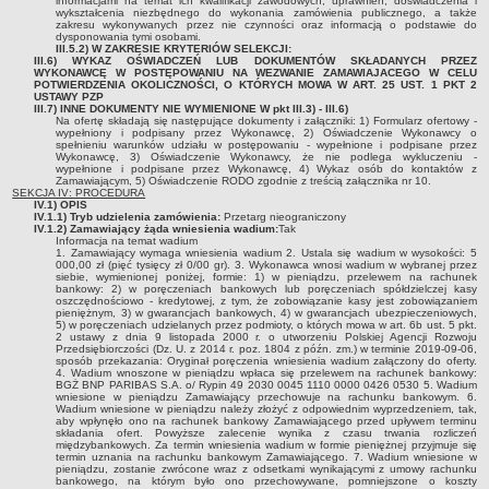
informacjami na temat ich kwalifikacji zawodowych, uprawnień, doświadczenia i
Harmonogram odbioru ponadgabarytowych odpadów komunalnych
wykształcenia niezbędnego do wykonania zamówienia publicznego, a także
zakresu wykonywanych przez nie czynności oraz informacją o podstawie do
Poziom recyklingu i bio
dysponowania tymi osobami.
III.5.2) W ZAKRESIE KRYTERIÓW SELEKCJI:
III.6) WYKAZ OŚWIADCZEŃ LUB DOKUMENTÓW SKŁADANYCH PRZEZ
Regionalne instalacje do przetwarzania odpadów komunalnych
WYKONAWCĘ W POSTĘPOWANIU NA WEZWANIE ZAMAWIAJACEGO W CELU
POTWIERDZENIA OKOLICZNOŚCI, O KTÓRYCH MOWA W ART. 25 UST. 1 PKT 2
(RIPOK)
USTAWY PZP
III.7) INNE DOKUMENTY NIE WYMIENIONE W pkt III.3) - III.6)
Punkt Selektywnej Zbiórki Odpadów (PSZOK)
Na ofertę składają się następujące dokumenty i załączniki: 1) Formularz ofertowy -
wypełniony i podpisany przez Wykonawcę, 2) Oświadczenie Wykonawcy o
Rejestr działalności regulowanej
spełnieniu warunków udziału w postępowaniu - wypełnione i podpisane przez
Wykonawcę, 3) Oświadczenie Wykonawcy, że nie podlega wykluczeniu -
wypełnione i podpisane przez Wykonawcę, 4) Wykaz osób do kontaktów z
Wykaz podmiotów posiadających zezwolenie na prowadzenie
Zamawiającym, 5) Oświadczenie RODO zgodnie z treścią załącznika nr 10.
działalności w zakresie opróżniania zbiorników bezodpływowych lub
SEKCJA IV: PROCEDURA
IV.1) OPIS
osadników w instalacjach przydomowych oczyszczalni ścieków i
IV.1.1) Tryb udzielenia zamówienia:
Przetarg nieograniczony
IV.1.2) Zamawiający żąda wniesienia wadium:
Tak
transport nieczystości ciekłych
Informacja na temat wadium
1. Zamawiający wymaga wniesienia wadium 2. Ustala się wadium w wysokości: 5
Prognozy oddziaływania na środowisko
000,00 zł (pięć tysięcy zł 0/00 gr). 3. Wykonawca wnosi wadium w wybranej przez
siebie, wymienionej poniżej, formie: 1) w pieniądzu, przelewem na rachunek
bankowy: 2) w poręczeniach bankowych lub poręczeniach spółdzielczej kasy
Opracowania ekofizjograficzne
oszczędnościowo - kredytowej, z tym, że zobowiązanie kasy jest zobowiązaniem
pieniężnym, 3) w gwarancjach bankowych, 4) w gwarancjach ubezpieczeniowych,
Azbest
5) w poręczeniach udzielanych przez podmioty, o których mowa w art. 6b ust. 5 pkt.
2 ustawy z dnia 9 listopada 2000 r. o utworzeniu Polskiej Agencji Rozwoju
Analiza stanu gospodarki odpadami komunalnymi
Przedsiębiorczości (Dz. U. z 2014 r. poz. 1804 z późn. zm.) w terminie 2019-09-06,
sposób przekazania: Oryginał poręczenia wniesienia wadium załączony do oferty.
4. Wadium wnoszone w pieniądzu wpłaca się przelewem na rachunek bankowy:
Woda i ścieki
BGŻ BNP PARIBAS S.A. o/ Rypin 49 2030 0045 1110 0000 0426 0530 5. Wadium
wniesione w pieniądzu Zamawiający przechowuje na rachunku bankowym. 6.
Plany polowań kół łowieckich
Wadium wniesione w pieniądzu należy złożyć z odpowiednim wyprzedzeniem, tak,
aby wpłynęło ono na rachunek bankowy Zamawiającego przed upływem terminu
Informacja o punktach zbierania odpadów folii, sznurka oraz opon,
składania ofert. Powyższe zalecenie wynika z czasu trwania rozliczeń
międzybankowych. Za termin wniesienia wadium w formie pieniężnej przyjmuje się
powstających w gospodarstwach rolnych
termin uznania na rachunku bankowym Zamawiającego. 7. Wadium wniesione w
pieniądzu, zostanie zwrócone wraz z odsetkami wynikającymi z umowy rachunku
INFORMACJE O ODBIORZE I ZAGOSPODAROWANIU
bankowego, na którym było ono przechowywane, pomniejszone o koszty