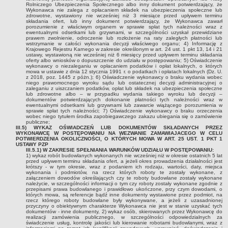
fizycznym i wspólnotom mieszkaniowym nie prowadzącym
Rolniczego Ubezpieczenia Społecznego albo inny dokument potwierdzający, że
Wykonawca nie zalega z opłacaniem składek na ubezpieczenia społeczne lub
działalności gospodarczej na realizację zadań w zakresie
zdrowotne, wystawiony nie wcześniej niż 3 miesiące przed upływem terminu
składania ofert, lub inny dokument potwierdzający, że Wykonawca zawarł
demontażu, transportu i unieszkodliwiania odpadów zawierających
porozumienie z właściwym organem w sprawie spłat tych należności wraz z
azbes
ewentualnymi odsetkami lub grzywnami, w szczególności uzyskał przewidziane
prawem zwolnienie, odroczenie lub rozłożenie na raty zaległych płatności lub
wstrzymanie w całości wykonania decyzji właściwego organu; 4) Informację z
Plan gospodarki niskoemisyjnej dla gminy Rypin
Krajowego Rejestru Karnego w zakresie określonym w art. 24 ust. 1 pkt 13, 14 i 21
ustawy, wystawioną nie wcześniej niż 6 miesięcy przed upływem terminu składania
Aktualizacja założeń do planu zaopatrzenia w ciepło, energię
oferty albo wniosków o dopuszczenie do udziału w postępowaniu; 5) Oświadczenie
wykonawcy o niezaleganiu w opłacaniem podatków i opłat lokalnych, o których
elektryczną i paliwa gazowe dla gminy Rypin
mowa w ustawie z dnia 12 stycznia 1991 r. o podatkach i opłatach lokalnych (Dz. U.
z 2018, poz. 1445 z póżn.); 6) Oświadczenie wykonawcy o braku wydania wobec
Program Rewitalizacji Gminy Rypin na lata 2016-2023
niego prawomocnego wyroku sądu lub ostatecznej decyzji administracyjnej o
zaleganiu z uiszczaniem podatków, opłat lub składek na ubezpieczenia społeczne
Plany rozwoju gminy i miejscowości
lub zdrowotne albo – w przypadku wydania takiego wyroku lub decyzji –
dokumentów potwierdzających dokonanie płatności tych należności wraz w
ewentualnymi odsetkami lub grzywnami lub zawarcie wiążącego porozumienia w
Strategie Terytorialne Obszaru Prowadzenia Polityki Terytorialnej
sprawie spłat tych należności; 7) Oświadczenie wykonawcy o braku orzeczenia
wobec niego tytułem środka zapobiegawczego zakazu ubiegania się o zamówienie
OCHRONA ŚRODOWISKA
publiczne;
III.5) WYKAZ OŚWIADCZEŃ LUB DOKUMENTÓW SKŁADANYCH PRZEZ
Wycinka drzew
WYKONAWCĘ W POSTĘPOWANIU NA WEZWANIE ZAMAWIAJACEGO W CELU
POTWIERDZENIA OKOLICZNOŚCI, O KTÓRYCH MOWA W ART. 25 UST. 1 PKT 1
Raporty o oddziaływaniu przedsięwzięcia na środowisko
USTAWY PZP
III.5.1) W ZAKRESIE SPEŁNIANIA WARUNKÓW UDZIAŁU W POSTĘPOWANIU:
1) wykaz robót budowlanych wykonanych nie wcześniej niż w okresie ostatnich 5 lat
Decyzje o środowiskowych uwarunkowaniach
przed upływem terminu składania ofert, a jeżeli okres prowadzenia działalności jest
krótszy - w tym okresie, wraz z podaniem ich rodzaju, wartości, daty, miejsca
SIOS
wykonania i podmiotów, na rzecz których roboty te zostały wykonane, z
załączeniem dowodów określających czy te roboty budowlane zostały wykonane
Gospodarka odpadami
należycie, w szczególności informacji o tym czy roboty zostały wykonane zgodnie z
przepisami prawa budowlanego i prawidłowo ukończone, przy czym dowodami, o
których mowa, są referencje bądź inne dokumenty wystawione przez podmiot, na
Deklaracja o wysokości opłaty za gospodarowanie odpadami
rzecz którego roboty budowlane były wykonywane, a jeżeli z uzasadnionej
komunalnymi
przyczyny o obiektywnym charakterze Wykonawca nie jest w stanie uzyskać tych
dokumentów - inne dokumenty, 2) wykaz osób, skierowanych przez Wykonawcę do
realizacji zamówienia publicznego, w szczególności odpowiedzialnych za
Harmonogram wywozu odpadów
świadczenie usług, kontrolę jakości lub kierowanie robotami budowlanymi, wraz z