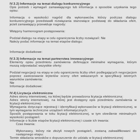
IV.3.2) Informacje na temat dialogu konkurencyjnego
Opis potrzeb i wymagań zamawiającego lub informacja o sposobie uzyskania tego
opisu:
Informacja o wysokości nagród dla wykonawców, którzy podczas dialogu
konkurencyjnego przedstawili rozwiązania stanowiące podstawę do składania ofert,
jeżeli zamawiający przewiduje nagrody:
Wstępny harmonogram postępowania:
Podział dialogu na etapy w celu ograniczenia liczby rozwiązań:
Nie
Należy podać informacje na temat etapów dialogu:
Informacje dodatkowe:
IV.3.3) Informacje na temat partnerstwa innowacyjnego
Elementy opisu przedmiotu zamówienia definiujące minimalne wymagania, którym
muszą odpowiadać wszystkie oferty:
Podział negocjacji na etapy w celu ograniczeniu liczby ofert podlegających negocjacjom
poprzez zastosowanie kryteriów oceny ofert wskazanych w specyfikacji istotnych
warunków zamówienia:
Nie
Informacje dodatkowe:
IV.4) Licytacja elektroniczna
Adres strony internetowej, na której będzie prowadzona licytacja elektroniczna:
Adres strony internetowej, na której jest dostępny opis przedmiotu zamówienia w
licytacji elektronicznej:
Wymagania dotyczące rejestracji i identyfikacji wykonawców w licytacji elektronicznej, w
tym wymagania techniczne urządzeń informatycznych:
Sposób postępowania w toku licytacji elektronicznej, w tym określenie minimalnych
wysokości postąpień:
Informacje o liczbie etapów licytacji elektronicznej i czasie ich trwania:
Czas trwania:
Wykonawcy, którzy nie złożyli nowych postąpień, zostaną zakwalifikowani do
następnego etapu:
Termin składania wniosków o dopuszczenie do udziału w licytacji elektronicznej: