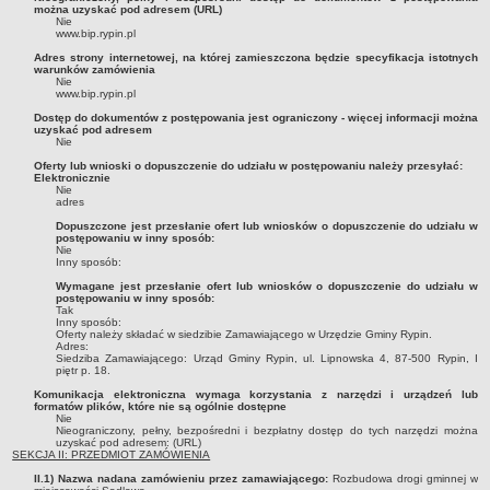
Sesje Rady Gminy Rypin
można uzyskać pod adresem (URL)
Nie
PRAWO LOKALNE
www.bip.rypin.pl
Statut
Adres strony internetowej, na której zamieszczona będzie specyfikacja istotnych
warunków zamówienia
Strategia rozwoju
Nie
www.bip.rypin.pl
Uchwały
Dostęp do dokumentów z postępowania jest ograniczony - więcej informacji można
uzyskać pod adresem
Projekty uchwał
Nie
Oferty lub wnioski o dopuszczenie do udziału w postępowaniu należy przesyłać:
Protokoły
Elektronicznie
Nie
Imienne wykazy głosowań radnych
adres
Postać dokumentów
Dopuszczone jest przesłanie ofert lub wniosków o dopuszczenie do udziału w
postępowaniu w inny sposób:
Nie
Akty Prawne, Dzienniki Ustaw, Monitory Polskie
Inny sposób:
Prawo miejscowe
Wymagane jest przesłanie ofert lub wniosków o dopuszczenie do udziału w
postępowaniu w inny sposób:
Zarządzenia
Tak
Inny sposób:
Oferty należy składać w siedzibie Zamawiającego w Urzędzie Gminy Rypin.
Studium uwarunkowań i kierunków zagospodarowania
Adres:
przestrzennego
Siedziba Zamawiającego: Urząd Gminy Rypin, ul. Lipnowska 4, 87-500 Rypin, I
piętr p. 18.
Dane przestrzenne - MPZP
Komunikacja elektroniczna wymaga korzystania z narzędzi i urządzeń lub
formatów plików, które nie są ogólnie dostępne
Stałe obwody głosowania, numery, granice oraz siedziby
Nie
Nieograniczony, pełny, bezpośredni i bezpłatny dostęp do tych narzędzi można
obwodowych komisji wyborczych, opis granic okręgów wyborczych
uzyskać pod adresem: (URL)
SEKCJA II: PRZEDMIOT ZAMÓWIENIA
Plan ogólny gminy Rypin
II.1) Nazwa nadana zamówieniu przez zamawiającego:
Rozbudowa drogi gminnej w