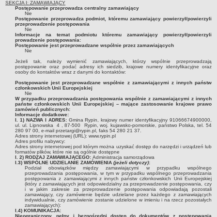
Regulamin naboru na wolne stanowiska urzędnicze
SEKCJA I: ZAMAWIAJĄCY
Postępowanie przeprowadza centralny zamawiający
Ogłoszenia o naborze na wolne stanowiska urzędnicze
Nie
Postępowanie przeprowadza podmiot, któremu zamawiający powierzył/powierzyli
przeprowadzenie postępowania
Lista kandydatów spełniających wymagania formalne w naborach na
Nie
wolne stanowiska urzędnicze
Informacje na temat podmiotu któremu zamawiający powierzył/powierzyli
prowadzenie postępowania:
Postępowanie jest przeprowadzane wspólnie przez zamawiających
Wyniki naboru na wolne stanowiska urzędnicze
Nie
Petycje
Jeżeli tak, należy wymienić zamawiających, którzy wspólnie przeprowadzają
postępowanie oraz podać adresy ich siedzib, krajowe numery identyfikacyjne oraz
osoby do kontaktów wraz z danymi do kontaktów:
Sygnaliści
Postępowanie jest przeprowadzane wspólnie z zamawiającymi z innych państw
Galeria
członkowskich Unii Europejskiej
Nie
Raporty o stanie dostępności
W przypadku przeprowadzania postępowania wspólnie z zamawiającymi z innych
państw członkowskich Unii Europejskiej – mające zastosowanie krajowe prawo
zamówień publicznych:
Wnioski
Informacje dodatkowe:
I. 1) NAZWA I ADRES:
Gmina Rypin
, krajowy numer identyfikacyjny
91066674900000
,
WŁADZE I STRUKTURA
ul.
ul. Lipnowska
4
,
87-500
Rypin
, woj.
kujawsko-pomorskie
, państwo
Polska
, tel.
54
280 97 00
, e-mail
przetargi@rypin.pl
, faks
54 280 21 37
.
Struktura organizacyjna
Adres strony internetowej (URL):
www.rypin.pl
Adres profilu nabywcy:
Rada gminy
Adres strony internetowej pod którym można uzyskać dostęp do narzędzi i urządzeń lub
formatów plików, które nie są ogólnie dostępne
Wójt
I. 2) RODZAJ ZAMAWIAJĄCEGO:
Administracja samorządowa
I.3) WSPÓLNE UDZIELANIE ZAMÓWIENIA
(jeżeli dotyczy)
:
Podział obowiązków między zamawiającymi w przypadku wspólnego
Urząd gminy
przeprowadzania postępowania, w tym w przypadku wspólnego przeprowadzania
postępowania z zamawiającymi z innych państw członkowskich Unii Europejskiej
Jednostki organizacyjne, GOPS, Instytucja kultury, OSP
(który z zamawiających jest odpowiedzialny za przeprowadzenie postępowania, czy
i w jakim zakresie za przeprowadzenie postępowania odpowiadają pozostali
Jednostki pomocnicze - sołectwa
zamawiający, czy zamówienie będzie udzielane przez każdego z zamawiających
indywidualnie, czy zamówienie zostanie udzielone w imieniu i na rzecz pozostałych
zamawiających):
Plan pracy komisji rewizyjnej
I.4) KOMUNIKACJA:
Nieograniczony, pełny i bezpośredni dostęp do dokumentów z postępowania