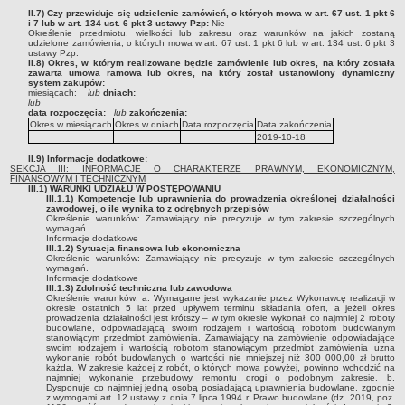
Podania, wnioski, skargi i petycje
II.7) Czy przewiduje się udzielenie zamówień, o których mowa w art. 67 ust. 1 pkt 6
i 7 lub w art. 134 ust. 6 pkt 3 ustawy Pzp:
Zaświadczenia
Nie
Określenie przedmiotu, wielkości lub zakresu oraz warunków na jakich zostaną
udzielone zamówienia, o których mowa w art. 67 ust. 1 pkt 6 lub w art. 134 ust. 6 pkt 3
Ewidencja ludności - obowiązek meldunkowy
ustawy Pzp:
II.8) Okres, w którym realizowane będzie zamówienie lub okres, na który została
Rejestry i ewidencje
zawarta umowa ramowa lub okres, na który został ustanowiony dynamiczny
system zakupów:
miesiącach:
lub
dniach:
Dowody osobiste
lub
data rozpoczęcia:
lub
zakończenia:
Udostępnianie informacji publicznej
Okres w miesiącach
Okres w dniach
Data rozpoczęcia
Data zakończenia
2019-10-18
Ewidencja działalności gospodarczej
II.9) Informacje dodatkowe:
Podziały nieruchomości
SEKCJA III: INFORMACJE O CHARAKTERZE PRAWNYM, EKONOMICZNYM,
FINANSOWYM I TECHNICZNYM
Ochrona środowiska
III.1) WARUNKI UDZIAŁU W POSTĘPOWANIU
III.1.1) Kompetencje lub uprawnienia do prowadzenia określonej działalności
zawodowej, o ile wynika to z odrębnych przepisów
Dodatki mieszkaniowe
Określenie warunków:
Zamawiający nie precyzuje w tym zakresie szczególnych
wymagań.
Świadczenia rodzinne, Fundusz alimentacyjny
Informacje dodatkowe
III.1.2) Sytuacja finansowa lub ekonomiczna
Stypendia szkolne
Określenie warunków:
Zamawiający nie precyzuje w tym zakresie szczególnych
wymagań.
Informacje dodatkowe
Podatki i opłaty lokalne
III.1.3) Zdolność techniczna lub zawodowa
Określenie warunków:
a. Wymagane jest wykazanie przez Wykonawcę realizacji w
Młodociani pracownicy
okresie ostatnich 5 lat przed upływem terminu składania ofert, a jeżeli okres
prowadzenia działalności jest krótszy – w tym okresie wykonał, co najmniej 2 roboty
budowlane, odpowiadającą swoim rodzajem i wartością robotom budowlanym
ePUAP - składanie dokumentów przez internet
stanowiącym przedmiot zamówienia. Zamawiający na zamówienie odpowiadające
swoim rodzajem i wartością robotom stanowiącym przedmiot zamówienia uzna
Wydanie warunków na zjazd z drogi gminnej
wykonanie robót budowlanych o wartości nie mniejszej niż 300 000,00 zł brutto
każda. W zakresie każdej z robót, o których mowa powyżej, powinno wchodzić na
Zezwolenie na usunięcie drzewa
najmniej wykonanie przebudowy, remontu drogi o podobnym zakresie. b.
Dysponuje co najmniej jedną osobą posiadającą uprawnienia budowlane, zgodnie
z wymogami art. 12 ustawy z dnia 7 lipca 1994 r. Prawo budowlane (dz. 2019, poz.
Wniosek o ustalenie warunków zabudowy/o ustalenie lokalizacji