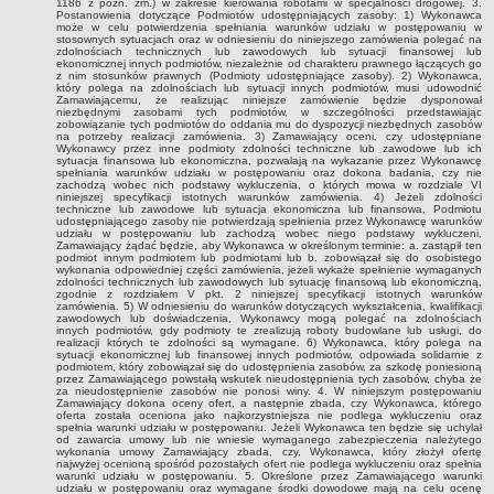
1186 z późn. zm.) w zakresie kierowania robotami w specjalności drogowej. 3.
inwestycji celu publicznego
Postanowienia dotyczące Podmiotów udostępniających zasoby: 1) Wykonawca
może w celu potwierdzenia spełniania warunków udziału w postępowaniu w
stosownych sytuacjach oraz w odniesieniu do niniejszego zamówienia polegać na
Działalność lobbingowa
zdolnościach technicznych lub zawodowych lub sytuacji finansowej lub
ekonomicznej innych podmiotów, niezależnie od charakteru prawnego łączących go
Wniosek o wydanie warunków technicznych przyłączenia do sieci
z nim stosunków prawnych (Podmioty udostępniające zasoby). 2) Wykonawca,
który polega na zdolnościach lub sytuacji innych podmiotów, musi udowodnić
wodociągowej/kanalizacyjnej
Zamawiającemu, że realizując niniejsze zamówienie będzie dysponował
niezbędnymi zasobami tych podmiotów, w szczególności przedstawiając
Wniosek o promesę przyłączenia do sieci
zobowiązanie tych podmiotów do oddania mu do dyspozycji niezbędnych zasobów
na potrzeby realizacji zamówienia. 3) Zamawiający oceni, czy udostępniane
wodociągowej/kanalizacyjnej
Wykonawcy przez inne podmioty zdolności techniczne lub zawodowe lub ich
sytuacja finansowa lub ekonomiczna, pozwalają na wykazanie przez Wykonawcę
Wniosek o dodatek węglowy
spełniania warunków udziału w postępowaniu oraz dokona badania, czy nie
zachodzą wobec nich podstawy wykluczenia, o których mowa w rozdziale VI
niniejszej specyfikacji istotnych warunków zamówienia. 4) Jeżeli zdolności
Zgłoszenie eksploatacji przydomowej oczyszczalni ścieków
techniczne lub zawodowe lub sytuacja ekonomiczna lub finansowa, Podmiotu
udostępniającego zasoby nie potwierdzają spełnienia przez Wykonawcę warunków
Świadczenie pieniężne z tytułu pełnienia funkcji sołtysa
udziału w postępowaniu lub zachodzą wobec niego podstawy wykluczeni,
Zamawiający żądać będzie, aby Wykonawca w określonym terminie: a. zastąpił ten
Deklaracja dotycząca źródeł ciepła i źródeł spalania paliw
podmiot innym podmiotem lub podmiotami lub b. zobowiązał się do osobistego
wykonania odpowiedniej części zamówienia, jeżeli wykaże spełnienie wymaganych
zdolności technicznych lub zawodowych lub sytuację finansową lub ekonomiczną,
Rolnictwo
zgodnie z rozdziałem V pkt. 2 niniejszej specyfikacji istotnych warunków
zamówienia. 5) W odniesieniu do warunków dotyczących wykształcenia, kwalifikacji
Wniosek o przyznanie dotacji celowej na wymianę źródeł ciepła
zawodowych lub doświadczenia, Wykonawcy mogą polegać na zdolnościach
innych podmiotów, gdy podmioty te zrealizują roboty budowlane lub usługi, do
P R Z E T A R G I
realizacji których te zdolności są wymagane. 6) Wykonawca, który polega na
sytuacji ekonomicznej lub finansowej innych podmiotów, odpowiada solidarnie z
Plan postepowań o udzielenie zamówień
podmiotem, który zobowiązał się do udostępnienia zasobów, za szkodę poniesioną
przez Zamawiającego powstałą wskutek nieudostępnienia tych zasobów, chyba że
PRZETARGI UZP
za nieudostępnienie zasobów nie ponosi winy. 4. W niniejszym postępowaniu
Zamawiający dokona oceny ofert, a następnie zbada, czy Wykonawca, którego
oferta została oceniona jako najkorzystniejsza nie podlega wykluczeniu oraz
Zapytania ofertowe
spełnia warunki udziału w postępowaniu. Jeżeli Wykonawca ten będzie się uchylał
od zawarcia umowy lub nie wniesie wymaganego zabezpieczenia należytego
Przetargi - zbycie,dzierżawa,najem mienia komunalnego
wykonania umowy Zamawiający zbada, czy, Wykonawca, który złożył ofertę
najwyżej ocenioną spośród pozostałych ofert nie podlega wykluczeniu oraz spełnia
warunki udziału w postępowaniu. 5. Określone przez Zamawiającego warunki
Zamówienia Gminnego Ośrodka Pomocy Społecznej
udziału w postępowaniu oraz wymagane środki dowodowe mają na celu ocenę