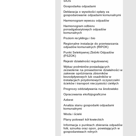
SIOS
Gospodarka odpadami
Deklaracja o wysokości opłaty za
gospodarowanie odpadami komunalnymi
Harmonogram wywozu odpadów
Harmonogram odbioru
ponadgabarytowych odpadów
komunalnych
Poziom recyklingu i bio
Regionalne instalacje do przetwarzania
odpadów komunalnych (RIPOK)
Punkt Selektywnej Zbiórki Odpadów
(PSZOK)
Rejestr działalności regulowanej
Wykaz podmiotów posiadających
zezwolenie na prowadzenie działalności w
zakresie opróżniania zbiorników
bezodpływowych lub osadników w
instalacjach przydomowych oczyszczalni
ścieków i transport nieczystości ciekłych
Prognozy oddziaływania na środowisko
Opracowania ekofizjograficzne
Azbest
Analiza stanu gospodarki odpadami
komunalnymi
Woda i ścieki
Plany polowań kół łowieckich
Informacja o punktach zbierania odpadów
folii, sznurka oraz opon, powstających w
gospodarstwach rolnych