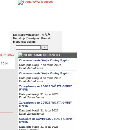
Gmina Rypin
Menu dodatkowe
A
powiększ czcionkę
A
standardowy rozmiar czcionki
Dla słabowidzących
A
pomniejsz czcionkę
Redakcja Biuletynu
Kontakt
Instrukcja obsługi
Wyszukiwarka artykułów
Szukaj
te
>
2019
20 OSTATNIO DODANYCH
Obwieszczenie Wójta Gminy Rypin
i z roku
|
Przetargi z roku
2014
|
Przetargi z roku
Data publikacji: 7 sierpnia 2026
Dział:
Aktualności
Obwieszczenie Wójta Gminy Rypin
Data publikacji: 3 sierpnia 2026
Dział:
Aktualności
Zarządzenie nr 206/26 WÓJTA GMINY
RYPIN
Data publikacji: 31 lipca 2026
Dział:
Zarządzenia
Zarządzenie nr 205/26 WÓJTA GMINY
RYPIN
Data publikacji: 31 lipca 2026
Dział:
Zarządzenia
Uchwała nr XXVI/194/26 RADY GMINY
RYPIN
Data publikacji: 31 lipca 2026
Dział:
Uchwały