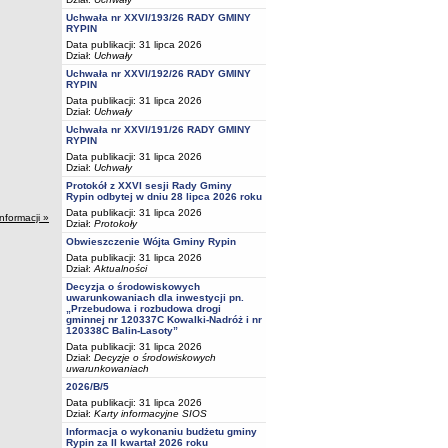
Uchwała nr XXVI/193/26 RADY GMINY
RYPIN
Data publikacji: 31 lipca 2026
Dział:
Uchwały
Uchwała nr XXVI/192/26 RADY GMINY
RYPIN
Data publikacji: 31 lipca 2026
Dział:
Uchwały
Uchwała nr XXVI/191/26 RADY GMINY
RYPIN
Data publikacji: 31 lipca 2026
Dział:
Uchwały
Protokół z XXVI sesji Rady Gminy
Rypin odbytej w dniu 28 lipca 2026 roku
Data publikacji: 31 lipca 2026
informacji »
Dział:
Protokoły
Obwieszczenie Wójta Gminy Rypin
Data publikacji: 31 lipca 2026
Dział:
Aktualności
Decyzja o środowiskowych
uwarunkowaniach dla inwestycji pn.
„Przebudowa i rozbudowa drogi
gminnej nr 120337C Kowalki-Nadróż i nr
120338C Balin-Lasoty”
Data publikacji: 31 lipca 2026
Dział:
Decyzje o środowiskowych
uwarunkowaniach
2026/B/5
Data publikacji: 31 lipca 2026
Dział:
Karty informacyjne SIOS
Informacja o wykonaniu budżetu gminy
Rypin za II kwartał 2026 roku