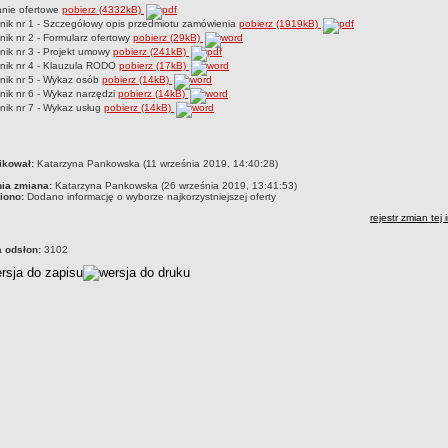
anie ofertowe
pobierz (4332kB)
nik nr 1 - Szczegółowy opis przedmiotu zamówienia
pobierz (1919kB)
nik nr 2 - Formularz ofertowy
pobierz (29kB)
nik nr 3 - Projekt umowy
pobierz (241kB)
nik nr 4 - Klauzula RODO
pobierz (17kB)
nik nr 5 - Wykaz osób
pobierz (14kB)
nik nr 6 - Wykaz narzędzi
pobierz (14kB)
nik nr 7 - Wykaz usług
pobierz (14kB)
czka
ikował:
Katarzyna Pankowska (11 września 2019, 14:40:28)
nia zmiana:
Katarzyna Pankowska (26 września 2019, 13:41:53)
iono:
Dodano informację o wyborze najkorzystniejszej oferty
rejestr zmian tej 
a odsłon:
3102