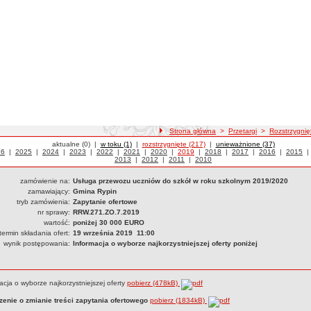
ścieżka nawigacji
Strona główna
>
Przetargi
>
Rozstrzygnię
Przetargi
aktualne (0)
|
Przetargi
w toku (1)
|
Przetargi
rozstrzygnięte (217)
|
Przetargi
unieważnione (37)
etargi z roku
26
|
Przetargi z roku
2025
|
Przetargi z roku
2024
|
Przetargi z roku
2023
|
Przetargi z roku
2022
|
Przetargi z roku
2021
|
Przetargi z roku
2020
|
Przetargi z roku
2019
|
Przetargi z roku
2018
|
Przetargi z roku
2017
|
Przetargi z roku
2016
|
Przetarg
2015
2013
|
Przetargi z roku
2012
|
Przetargi z roku
2011
|
Przetargi z roku
2010
zamówienie na:
Usługa przewozu uczniów do szkół w roku szkolnym 2019/2020
zamawiający:
Gmina Rypin
tryb zamówienia:
Zapytanie ofertowe
nr sprawy:
RRW.271.ZO.7.2019
wartość:
poniżej 30 000 EURO
termin składania ofert:
19 września 2019 11:00
wynik postępowania:
Informacja o wyborze najkorzystniejszej oferty poniżej
acja o wyborze najkorzystniejszej oferty
pobierz (478kB)
zenie o zmianie treści zapytania ofertowego
pobierz (1834kB)