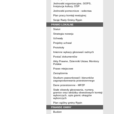
Jednostki organizacyjne, GOPS,
Instytucja kultury, OSP
Jednostki pomocnicze - sołectwa
Plan pracy komisji rewizyjnej
Sesje Rady Gminy Rypin
PRAWO LOKALNE
Statut
Strategia rozwoju
Uchwały
Projekty uchwał
Protokoły
Imienne wykazy głosowań radnych
Postać dokumentów
Akty Prawne, Dzienniki Ustaw, Monitory
Polskie
Prawo miejscowe
Zarządzenia
Studium uwarunkowań i kierunków
zagospodarowania przestrzennego
Dane przestrzenne - MPZP
Stałe obwody głosowania, numery,
granice oraz siedziby obwodowych komisji
wyborczych, opis granic okręgów
wyborczych
Plan ogólny gminy Rypin
FINANSE GMINY
Budżet