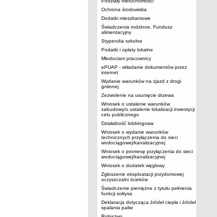
Podziały nieruchomości
Ochrona środowiska
Dodatki mieszkaniowe
Świadczenia rodzinne, Fundusz
alimentacyjny
Stypendia szkolne
Podatki i opłaty lokalne
Młodociani pracownicy
ePUAP - składanie dokumentów przez
internet
Wydanie warunków na zjazd z drogi
gminnej
Zezwolenie na usunięcie drzewa
Wniosek o ustalenie warunków
zabudowy/o ustalenie lokalizacji inwestycji
celu publicznego
Działalność lobbingowa
Wniosek o wydanie warunków
technicznych przyłączenia do sieci
wodociągowej/kanalizacyjnej
Wniosek o promesę przyłączenia do sieci
wodociągowej/kanalizacyjnej
Wniosek o dodatek węglowy
Zgłoszenie eksploatacji przydomowej
oczyszczalni ścieków
Świadczenie pieniężne z tytułu pełnienia
funkcji sołtysa
Deklaracja dotycząca źródeł ciepła i źródeł
spalania paliw
Rolnictwo