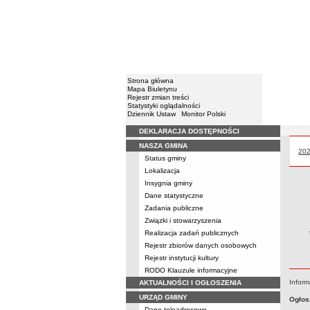
Strona główna
Mapa Biuletynu
Rejestr zmian treści
Statystyki oglądalności
Dziennik Ustaw
Monitor Polski
DEKLARACJA DOSTĘPNOŚCI
Menu
NASZA GMINA
Prz
20
Status gminy
Lokalizacja
Insygnia gminy
Dane statystyczne
Zadania publiczne
Związki i stowarzyszenia
Realizacja zadań publicznych
Rejestr zbiorów danych osobowych
Rejestr instytucji kultury
RODO Klauzule informacyjne
Inform
AKTUALNOŚCI I OGŁOSZENIA
URZĄD GMINY
Ogłos
Dane teleadresowe