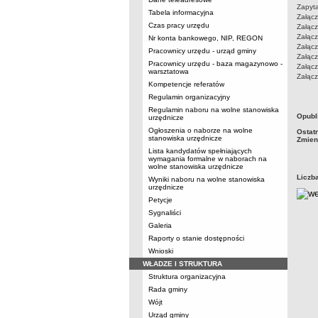
Zapyt
Tabela informacyjna
Załącz
Czas pracy urzędu
Załącz
Załącz
Nr konta bankowego, NIP, REGON
Załącz
Pracownicy urzędu - urząd gminy
Załącz
Pracownicy urzędu - baza magazynowo -
Załącz
warsztatowa
Załącz
Kompetencje referatów
Regulamin organizacyjny
Regulamin naboru na wolne stanowiska
metry
Opubl
urzędnicze
Ogłoszenia o naborze na wolne
Ostat
stanowiska urzędnicze
Zmien
Lista kandydatów spełniających
wymagania formalne w naborach na
wolne stanowiska urzędnicze
Liczb
Wyniki naboru na wolne stanowiska
urzędnicze
Petycje
Sygnaliści
Galeria
Raporty o stanie dostępności
Wnioski
WŁADZE I STRUKTURA
Struktura organizacyjna
Rada gminy
Wójt
Urząd gminy