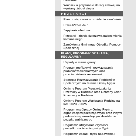
Wniosek o przyznanie dotacji celowej na
wymianę źródeł ciepła
P R Z E T A R G I
Plan postepowań o udzielenie zamówień
PRZETARGI UZP
Zapytania ofertowe
Przetargi - zbycie,dzierżawa,najem mienia
komunalnego
Zamówienia Gminnego Ośrodka Pomocy
Społecznej
PLANY, PROGRAMY DZIAŁANIA,
REGULAMINY
Raporty o stanie gminy
Program profilaktyki i rozwiązywania
problemów alkoholowych oraz
przeciwdziałania narkomanii
Strategia Rozwiązywania Problemów
Społecznych na terenie Gminy Rypin
Gminny Program Przeciwdziałania
Przemocy w Rodzinie oraz Ochrony Ofiar
Przemocy w Rodzinie
Gminny Program Wspierania Rodziny na
lata 2023 - 2025
Program współpracy Gminy Rypin z
organizacjami pozarządowymi oraz innymi
podmiotami prowadzącymi działalność
pożytku publicznego
Regulamin utrzymania czystości i
porządku na terenie gminy Rypin
Regulamin zasad i trybu nadawania i