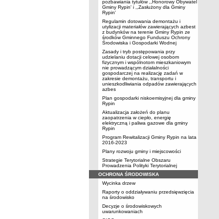
pozbawiania tytułów ,,Honorowy Obywatel
Gminy Rypin' i ,,Zasłużony dla Gminy
Rypin'
Regulamin dotowania demontażu i
utylizacji materiałów zawierających azbest
z budynków na terenie Gminy Rypin ze
środków Gminnego Funduszu Ochrony
Środowiska i Gospodarki Wodnej
Zasady i tryb postępowania przy
udzielaniu dotacji celowej osobom
fizycznym i wspólnotom mieszkaniowym
nie prowadzącym działalności
gospodarczej na realizację zadań w
zakresie demontażu, transportu i
unieszkodliwiania odpadów zawierających
azbes
Plan gospodarki niskoemisyjnej dla gminy
Rypin
Aktualizacja założeń do planu
zaopatrzenia w ciepło, energię
elektryczną i paliwa gazowe dla gminy
Rypin
Program Rewitalizacji Gminy Rypin na lata
2016-2023
Plany rozwoju gminy i miejscowości
Strategie Terytorialne Obszaru
Prowadzenia Polityki Terytorialnej
OCHRONA ŚRODOWISKA
Wycinka drzew
Raporty o oddziaływaniu przedsięwzięcia
na środowisko
Decyzje o środowiskowych
uwarunkowaniach