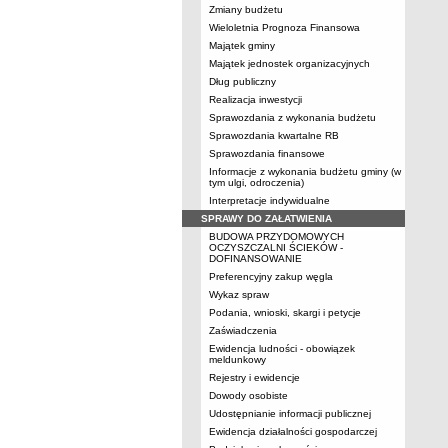
Zmiany budżetu
Wieloletnia Prognoza Finansowa
Majątek gminy
Majątek jednostek organizacyjnych
Dług publiczny
Realizacja inwestycji
Sprawozdania z wykonania budżetu
Sprawozdania kwartalne RB
Sprawozdania finansowe
Informacje z wykonania budżetu gminy (w
tym ulgi, odroczenia)
Interpretacje indywidualne
SPRAWY DO ZAŁATWIENIA
BUDOWA PRZYDOMOWYCH
OCZYSZCZALNI ŚCIEKÓW -
DOFINANSOWANIE
Preferencyjny zakup węgla
Wykaz spraw
Podania, wnioski, skargi i petycje
Zaświadczenia
Ewidencja ludności - obowiązek
meldunkowy
Rejestry i ewidencje
Dowody osobiste
Udostępnianie informacji publicznej
Ewidencja działalności gospodarczej