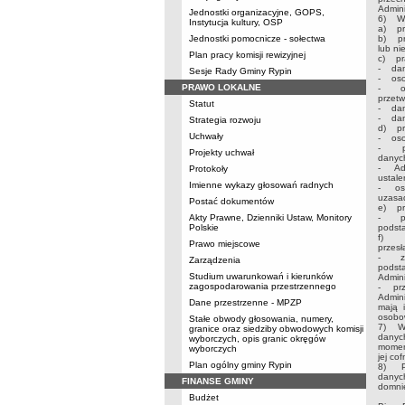
Admini
Jednostki organizacyjne, GOPS,
6) W 
Instytucja kultury, OSP
a) pr
Jednostki pomocnicze - sołectwa
b) pr
lub ni
Plan pracy komisji rewizyjnej
c) pr
- dane
Sesje Rady Gminy Rypin
- osob
PRAWO LOKALNE
- oso
przetw
Statut
- dan
- dan
Strategia rozwoju
d) pr
Uchwały
- oso
- prz
Projekty uchwał
danych
- Admi
Protokoły
ustale
Imienne wykazy głosowań radnych
- oso
uzasad
Postać dokumentów
e) pra
Akty Prawne, Dzienniki Ustaw, Monitory
- prz
Polskie
podst
f) pr
Prawo miejscowe
przesł
- zai
Zarządzenia
podst
Studium uwarunkowań i kierunków
Admini
zagospodarowania przestrzennego
- prze
Admini
Dane przestrzenne - MPZP
mają 
osobow
Stałe obwody głosowania, numery,
7) W 
granice oraz siedziby obwodowych komisji
danych
wyborczych, opis granic okręgów
momen
wyborczych
jej co
Plan ogólny gminy Rypin
8) Pr
danyc
FINANSE GMINY
domni
Budżet