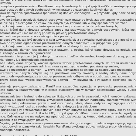
stratora.
związku z przetwarzaniem Pani/Pana danych osobowych przysługują Pani/Panu następujące up
awo dostępu do danych osobowych, w tym prawo do uzyskania kopii tych danych,
awo do żądania sprostowania (poprawiania) danych osobowych – w przypadku gdy dane są nie
ekompletne,
awo do żądania usunięcia danych osobowych (tzw. prawo do bycia zapomnianym), w przypadku 
 nie są już niezbędne do celów, dla których były zebrane lub w inny sposób przetwarzane,
a, której dane dotyczą, wniosła sprzeciw wobec przetwarzania danych osobowych,
ba, której dane dotyczą wycofała zgodę na przetwarzanie danych osobowych, która jes
arzania danych i nie ma innej podstawy prawnej przetwarzania danych,
e osobowe przetwarzane są niezgodnie z prawem,
e osobowe muszą być usunięte w celu wywiązania się z obowiązku wynikającego z przepisów pr
awo do żądania ograniczenia przetwarzania danych osobowych – w przypadku, gdy:
ba, której dane dotyczą kwestionuje prawidłowość danych osobowych,
etwarzanie danych jest niezgodne z prawem, a osoba, której dane dotyczą, sprzeciwia się
, żądając w zamian ich ograniczenia,
nistrator nie potrzebuje już danych dla swoich celów, ale osoba, której dane dotyczą, potrze
nia, obrony lub dochodzenia roszczeń,
ba, której dane dotyczą, wniosła sprzeciw wobec przetwarzania danych, do czasu ustalenia c
nione podstawy po stronie administratora są nadrzędne wobec podstawy sprzeciwu;
wo do przenoszenia danych – w przypadku gdy łącznie spełnione są następujące przesłanki:
etwarzanie danych odbywa się na podstawie umowy zawartej z osobą, której dane doty
awie zgody wyrażonej przez tą osobę- przetwarzanie odbywa się w sposób zautomatyzowany,
awo sprzeciwu wobec przetwarzania danych – w przypadku, gdy łącznie spełnione są n
anki:
stnieją przyczyny związane z Pani/Pana szczególną sytuacją, w przypadku przetwarzania
awie zadania realizowanego w interesie publicznym lub w ramach sprawowania władzy public
stratora,
twarzanie jest niezbędne do celów wynikających z prawnie uzasadnionych interesów realizowa
stratora lub przez stronę trzecią, z wyjątkiem sytuacji, w których nadrzędny charakter wobec tyc
interesy lub podstawowe prawa i wolności osoby, której dane dotyczą, wymagające ochr
ych, w szczególności gdy osoba, której dane dotyczą jest dzieckiem.
przypadku gdy przetwarzanie danych osobowych odbywa się na podstawie zgody osoby na prz
 osobowych (art. 6 ust. 1 lit a RODO), przysługuje Pani/Panu prawo do cofnięcia tej zgody 
cie. Cofnięcie to nie ma wpływu na zgodność przetwarzania, którego dokonano na podstawie z
fnięciem, z obowiązującym prawem.
zysługuje Pani/Panu również prawo wniesienia skargi do organu nadzorczego zajmującego s
h osobowych w państwie członkowskim Pani/Pana zwykłego pobytu, miejsca pracy lub miejsca p
emanego naruszenia.