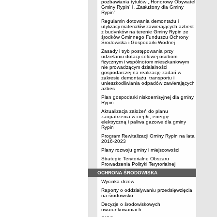
pozbawiania tytułów ,,Honorowy Obywatel
Gminy Rypin' i ,,Zasłużony dla Gminy
Rypin'
Regulamin dotowania demontażu i
utylizacji materiałów zawierających azbest
z budynków na terenie Gminy Rypin ze
środków Gminnego Funduszu Ochrony
Środowiska i Gospodarki Wodnej
Zasady i tryb postępowania przy
udzielaniu dotacji celowej osobom
fizycznym i wspólnotom mieszkaniowym
nie prowadzącym działalności
gospodarczej na realizację zadań w
zakresie demontażu, transportu i
unieszkodliwiania odpadów zawierających
azbes
Plan gospodarki niskoemisyjnej dla gminy
Rypin
Aktualizacja założeń do planu
zaopatrzenia w ciepło, energię
elektryczną i paliwa gazowe dla gminy
Rypin
Program Rewitalizacji Gminy Rypin na lata
2016-2023
Plany rozwoju gminy i miejscowości
Strategie Terytorialne Obszaru
Prowadzenia Polityki Terytorialnej
OCHRONA ŚRODOWISKA
Wycinka drzew
Raporty o oddziaływaniu przedsięwzięcia
na środowisko
Decyzje o środowiskowych
uwarunkowaniach