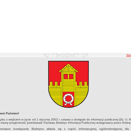
ści
Str
główna
a główna
wni Państwo!
zku z wejściem w życie od 1 stycznia 2002 r. ustawy o dostępie do informacji publicznej (Dz. U. N
 mamy przyjemność przedstawić Państwu Biuletyn Informacji Publicznej redagowany przez Gminę
ntowane rozwiązanie Biuletynu składa się z części informacyjnej, ogólnodostępnej dla 