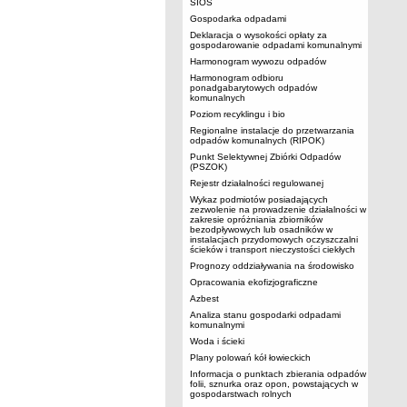
SIOS
Gospodarka odpadami
Deklaracja o wysokości opłaty za
gospodarowanie odpadami komunalnymi
Harmonogram wywozu odpadów
Harmonogram odbioru
ponadgabarytowych odpadów
komunalnych
Poziom recyklingu i bio
Regionalne instalacje do przetwarzania
odpadów komunalnych (RIPOK)
Punkt Selektywnej Zbiórki Odpadów
(PSZOK)
Rejestr działalności regulowanej
Wykaz podmiotów posiadających
zezwolenie na prowadzenie działalności w
zakresie opróżniania zbiorników
bezodpływowych lub osadników w
instalacjach przydomowych oczyszczalni
ścieków i transport nieczystości ciekłych
Prognozy oddziaływania na środowisko
Opracowania ekofizjograficzne
Azbest
Analiza stanu gospodarki odpadami
komunalnymi
Woda i ścieki
Plany polowań kół łowieckich
Informacja o punktach zbierania odpadów
folii, sznurka oraz opon, powstających w
gospodarstwach rolnych