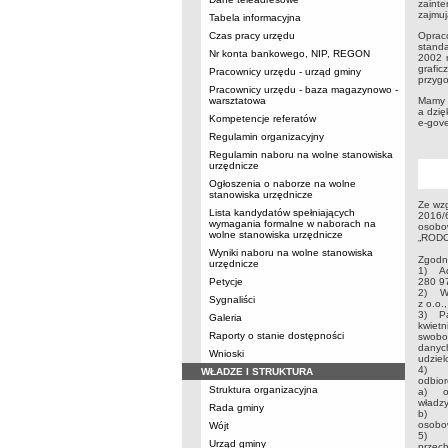
zaint
zajmuj
Tabela informacyjna
Czas pracy urzędu
Oprac
stand
Nr konta bankowego, NIP, REGON
2002 r
grafic
Pracownicy urzędu - urząd gminy
przyg
Pracownicy urzędu - baza magazynowo -
warsztatowa
Mamy n
a dzi
Kompetencje referatów
e-gove
Regulamin organizacyjny
Regulamin naboru na wolne stanowiska
urzędnicze
Ogłoszenia o naborze na wolne
stanowiska urzędnicze
Ze wzg
Lista kandydatów spełniających
2016/
wymagania formalne w naborach na
osobow
wolne stanowiska urzędnicze
„RODO”
Wyniki naboru na wolne stanowiska
Zgodni
urzędnicze
1) Adm
Petycje
280 97
2) W 
Sygnaliści
z o.o.
3) Pa
Galeria
kwietn
Raporty o stanie dostępności
swobo
danyc
Wnioski
udziel
4) W 
WŁADZE I STRUKTURA
odbio
Struktura organizacyjna
a) or
władzy
Rada gminy
b) in
osobow
Wójt
5) Da
Urząd gminy
przec