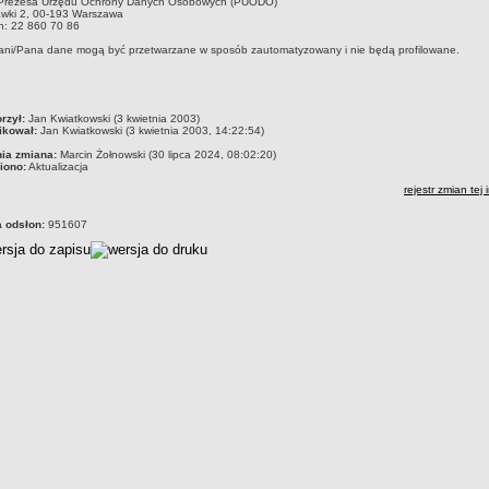
 Prezesa Urzędu Ochrony Danych Osobowych (PUODO)
awki 2, 00-193 Warszawa
n: 22 860 70 86
ni/Pana dane mogą być przetwarzane w sposób zautomatyzowany i nie będą profilowane.
czka
rzył:
Jan Kwiatkowski (3 kwietnia 2003)
ikował:
Jan Kwiatkowski (3 kwietnia 2003, 14:22:54)
nia zmiana:
Marcin Żołnowski (30 lipca 2024, 08:02:20)
iono:
Aktualizacja
rejestr zmian tej 
a odsłon:
951607