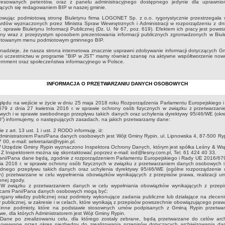
eresowanych petentów, oraz z panelu administracyjnego dostępnego jedynie dla uprawni
ących się redagowaniem BIP w naszej gminie.
owując podmiotową stronę Biuletynu firma LOGONET Sp. z o.o. rygorystycznie przestrzegała
ardów wyznaczonych przez Ministra Spraw Wewnętrznych i Administracji w rozporządzeniu z dn
. sprawie Biuletynu Informacji Publicznej (Dz. U. Nr 67, poz. 619). Efektem ich pracy jest powst
zny wraz z przejrzystym sposobem prezentowania informacji publicznych zgromadzonych w Biule
otowanym menu podmiotowym gminnego BIP.
adzieje, że nasza strona internetowa znacznie usprawni zdobywanie informacji dotyczących Gm
ęki uczestnictwu w programie "BIP w JST" mamy również szansę na aktywne współtworzenie no
rnment oraz społeczeństwa informacyjnego w Polsce.
INFORMACJA O PRZETWARZANIU DANYCH OSOBOWYCH
lędu na wejście w życie w dniu 25 maja 2018 roku Rozporządzenia Parlamentu Europejskiego i
679 z dnia 27 kwietnia 2016 r. w sprawie ochrony osób fizycznych w związku z przetwarzan
ych i w sprawie swobodnego przepływu takich danych oraz uchylenia dyrektywy 95/46/WE (okre
) informujemy, o następujących zasadach, na jakich przetwarzamy dane:
e z art. 13 ust. 1 i ust. 2 RODO informuję, iż:
inistratorem Pani/Pana danych osobowych jest Wójt Gminy Rypin, ul. Lipnowska 4, 87-500 Rypi
 00, e-mail: sekretariat@rypin.pl.
Urzędzie Gminy Rypin wyznaczono Inspektora Ochrony Danych, którym jest spółka Leśny & Wsp
, Z Inspektorem można się skontaktować poprzez e-mail: iod@lesny.com.pl, Tel. 61 424 40 33.
ni/Pana dane będą, zgodnie z rozporządzeniem Parlamentu Europejskiego i Rady UE 2016/679
ia 2016 r. w sprawie ochrony osób fizycznych w związku z przetwarzaniem danych osobowych i
dnego przepływu takich danych oraz uchylenia dyrektywy 95/46/WE (ogólne rozporządzenie 
h) przetwarzane w celu wypełnienia obowiązków wynikających z przepisów prawa, realizacji u
onej zgody.
związku z przetwarzaniem danych w celu wypełniania obowiązków wynikających z przep
rcami Pani/Pana danych osobowych mogą być:
gany władzy publicznej oraz podmioty wykonujące zadania publiczne lub działające na zlecen
 publicznej, w zakresie i w celach, które wynikają z przepisów powszechnie obowiązującego praw
ne podmioty, które na podstawie stosownych umów podpisanych z Gminą Rypin przetwar
e, dla których Administratorem jest Wójt Gminy Rypin.
ne po zrealizowaniu celu, dla którego zostały zebrane, będą przetwarzane do celów arch
howywane przez okres niezbędny do zrealizowania przepisów dotyczących archiwizowania da