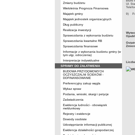
Biuro
Zmiany budżetu
Ul. St
Telefo
Wieloletnia Prognoza Finansowa
Majątek gminy
9) Pa
Majątek jednostek organizacyjnych
Dług publiczny
Realizacja inwestycji
metry
Wytwo
Sprawozdania z wykonania budżetu
Opubl
Sprawozdania kwartalne RB
Ostat
Zmien
Sprawozdania finansowe
Informacje z wykonania budżetu gminy (w
tym ulgi, odroczenia)
Interpretacje indywidualne
Liczb
SPRAWY DO ZAŁATWIENIA
BUDOWA PRZYDOMOWYCH
OCZYSZCZALNI ŚCIEKÓW -
DOFINANSOWANIE
Preferencyjny zakup węgla
Wykaz spraw
Podania, wnioski, skargi i petycje
Zaświadczenia
Ewidencja ludności - obowiązek
meldunkowy
Rejestry i ewidencje
Dowody osobiste
Udostępnianie informacji publicznej
Ewidencja działalności gospodarczej