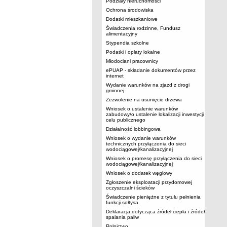
Podziały nieruchomości
Ochrona środowiska
Dodatki mieszkaniowe
Świadczenia rodzinne, Fundusz
alimentacyjny
Stypendia szkolne
Podatki i opłaty lokalne
Młodociani pracownicy
ePUAP - składanie dokumentów przez
internet
Wydanie warunków na zjazd z drogi
gminnej
Zezwolenie na usunięcie drzewa
Wniosek o ustalenie warunków
zabudowy/o ustalenie lokalizacji inwestycji
celu publicznego
Działalność lobbingowa
Wniosek o wydanie warunków
technicznych przyłączenia do sieci
wodociągowej/kanalizacyjnej
Wniosek o promesę przyłączenia do sieci
wodociągowej/kanalizacyjnej
Wniosek o dodatek węglowy
Zgłoszenie eksploatacji przydomowej
oczyszczalni ścieków
Świadczenie pieniężne z tytułu pełnienia
funkcji sołtysa
Deklaracja dotycząca źródeł ciepła i źródeł
spalania paliw
Rolnictwo