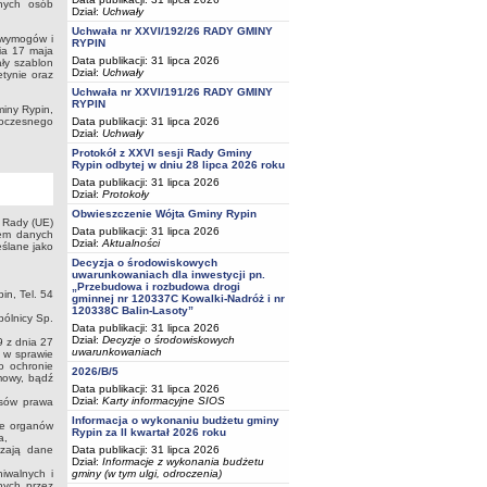
onych osób
Dział:
Uchwały
Uchwała nr XXVI/192/26 RADY GMINY
 wymogów i
RYPIN
ia 17 maja
Data publikacji: 31 lipca 2026
ały szablon
Dział:
Uchwały
tynie oraz
Uchwała nr XXVI/191/26 RADY GMINY
RYPIN
iny Rypin,
woczesnego
Data publikacji: 31 lipca 2026
Dział:
Uchwały
Protokół z XXVI sesji Rady Gminy
Rypin odbytej w dniu 28 lipca 2026 roku
Data publikacji: 31 lipca 2026
Dział:
Protokoły
Obwieszczenie Wójta Gminy Rypin
 Rady (UE)
Data publikacji: 31 lipca 2026
iem danych
Dział:
Aktualności
ślane jako
Decyzja o środowiskowych
uwarunkowaniach dla inwestycji pn.
„Przebudowa i rozbudowa drogi
n, Tel. 54
gminnej nr 120337C Kowalki-Nadróż i nr
120338C Balin-Lasoty”
ólnicy Sp.
Data publikacji: 31 lipca 2026
Dział:
Decyzje o środowiskowych
 z dnia 27
uwarunkowaniach
 w sprawie
o ochronie
2026/B/5
mowy, bądź
Data publikacji: 31 lipca 2026
Dział:
Karty informacyjne SIOS
isów prawa
Informacja o wykonaniu budżetu gminy
ie organów
Rypin za II kwartał 2026 roku
a,
zają dane
Data publikacji: 31 lipca 2026
Dział:
Informacje z wykonania budżetu
iwalnych i
gminy (w tym ulgi, odroczenia)
nych przez