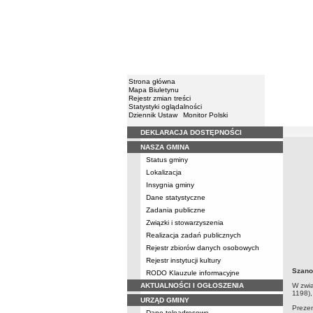
Strona główna
Mapa Biuletynu
Rejestr zmian treści
Statystyki oglądalności
Dziennik Ustaw
Monitor Polski
DEKLARACJA DOSTĘPNOŚCI
Menu
NASZA GMINA
Strona 
Stron
Status gminy
Lokalizacja
Insygnia gminy
Dane statystyczne
Zadania publiczne
Związki i stowarzyszenia
Realizacja zadań publicznych
Rejestr zbiorów danych osobowych
Rejestr instytucji kultury
Szano
RODO Klauzule informacyjne
AKTUALNOŚCI I OGŁOSZENIA
W zwią
1198),
URZĄD GMINY
Preze
Dane teleadresowe