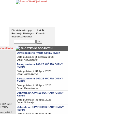
Gmina Rypin
Menu dodatkowe
A
powiększ czcionkę
A
standardowy rozmiar czcionki
Dla słabowidzących
A
pomniejsz czcionkę
Redakcja Biuletynu
Kontakt
Instrukcja obsługi
Wyszukiwarka artykułów
Szukaj
eżka nawigacji
ona główna
20 OSTATNIO DODANYCH
Obwieszczenie Wójta Gminy Rypin
Data publikacji: 3 sierpnia 2026
Dział:
Aktualności
Zarządzenie nr 206/26 WÓJTA GMINY
RYPIN
Data publikacji: 31 lipca 2026
Dział:
Zarządzenia
Zarządzenie nr 205/26 WÓJTA GMINY
RYPIN
Data publikacji: 31 lipca 2026
Dział:
Zarządzenia
Uchwała nr XXVI/194/26 RADY GMINY
RYPIN
Data publikacji: 31 lipca 2026
Dział:
Uchwały
r 112, poz.
 Rypin.
Uchwała nr XXVI/193/26 RADY GMINY
RYPIN
wszystkich
Data publikacji: 31 lipca 2026