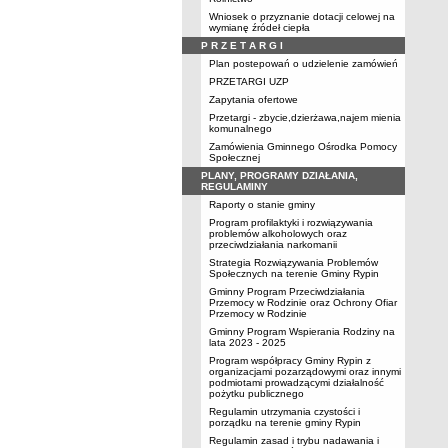
Wniosek o przyznanie dotacji celowej na
wymianę źródeł ciepła
P R Z E T A R G I
Plan postepowań o udzielenie zamówień
PRZETARGI UZP
Zapytania ofertowe
Przetargi - zbycie,dzierżawa,najem mienia
komunalnego
Zamówienia Gminnego Ośrodka Pomocy
Społecznej
PLANY, PROGRAMY DZIAŁANIA,
REGULAMINY
Raporty o stanie gminy
Program profilaktyki i rozwiązywania
problemów alkoholowych oraz
przeciwdziałania narkomanii
Strategia Rozwiązywania Problemów
Społecznych na terenie Gminy Rypin
Gminny Program Przeciwdziałania
Przemocy w Rodzinie oraz Ochrony Ofiar
Przemocy w Rodzinie
Gminny Program Wspierania Rodziny na
lata 2023 - 2025
Program współpracy Gminy Rypin z
organizacjami pozarządowymi oraz innymi
podmiotami prowadzącymi działalność
pożytku publicznego
Regulamin utrzymania czystości i
porządku na terenie gminy Rypin
Regulamin zasad i trybu nadawania i