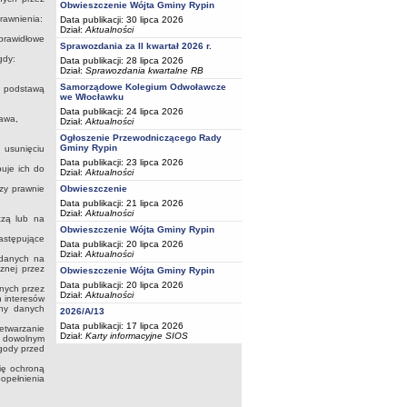
Obwieszczenie Wójta Gminy Rypin
rawnienia:
Data publikacji: 30 lipca 2026
Dział:
Aktualności
prawidłowe
Sprawozdania za II kwartał 2026 r.
gdy:
Data publikacji: 28 lipca 2026
Dział:
Sprawozdania kwartalne RB
Samorządowe Kolegium Odwoławcze
t podstawą
we Włocławku
Data publikacji: 24 lipca 2026
awa,
Dział:
Aktualności
Ogłoszenie Przewodniczącego Rady
Gminy Rypin
 usunięciu
Data publikacji: 23 lipca 2026
buje ich do
Dział:
Aktualności
zy prawnie
Obwieszczenie
Data publikacji: 21 lipca 2026
Dział:
Aktualności
czą lub na
Obwieszczenie Wójta Gminy Rypin
astępujące
Data publikacji: 20 lipca 2026
Dział:
Aktualności
 danych na
znej przez
Obwieszczenie Wójta Gminy Rypin
Data publikacji: 20 lipca 2026
nych przez
Dział:
Aktualności
h interesów
ony danych
2026/A/13
Data publikacji: 17 lipca 2026
etwarzanie
Dział:
Karty informacyjne SIOS
w dowolnym
gody przed
ię ochroną
opełnienia