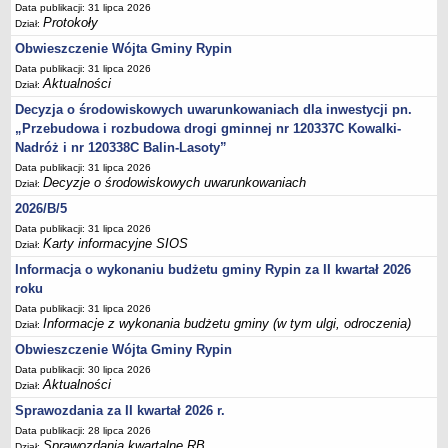
Sesje Rady Gminy Rypin
Data publikacji: 31 lipca 2026
Protokoły
Dział:
PRAWO LOKALNE
Obwieszczenie Wójta Gminy Rypin
Statut
Data publikacji: 31 lipca 2026
Strategia rozwoju
Aktualności
Dział:
Uchwały
Decyzja o środowiskowych uwarunkowaniach dla inwestycji pn.
Projekty uchwał
„Przebudowa i rozbudowa drogi gminnej nr 120337C Kowalki-
Nadróż i nr 120338C Balin-Lasoty”
Protokoły
Data publikacji: 31 lipca 2026
Imienne wykazy głosowań radnych
Decyzje o środowiskowych uwarunkowaniach
Dział:
Postać dokumentów
2026/B/5
Data publikacji: 31 lipca 2026
Akty Prawne, Dzienniki Ustaw, Monitory Polskie
Karty informacyjne SIOS
Dział:
Prawo miejscowe
Informacja o wykonaniu budżetu gminy Rypin za II kwartał 2026
Zarządzenia
roku
Studium uwarunkowań i kierunków zagospodarowania
Data publikacji: 31 lipca 2026
Informacje z wykonania budżetu gminy (w tym ulgi, odroczenia)
Dział:
przestrzennego
Obwieszczenie Wójta Gminy Rypin
Dane przestrzenne - MPZP
Data publikacji: 30 lipca 2026
Stałe obwody głosowania, numery, granice oraz siedziby
Aktualności
Dział:
obwodowych komisji wyborczych, opis granic okręgów wyborczych
Sprawozdania za II kwartał 2026 r.
Plan ogólny gminy Rypin
Data publikacji: 28 lipca 2026
Sprawozdania kwartalne RB
Dział: