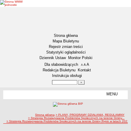
Strona główna
Mapa Biuletynu
Rejestr zmian treści
Statystyki oglądalności
Dziennik Ustaw
Monitor Polski
Menu dodatkowe
Dla słabowidzących
A
powiększ czcionkę
A
standardowy rozmiar czcionki
A
pomniejsz czcionkę
Redakcja Biuletynu
Kontakt
Instrukcja obsługi
Wyszukiwarka artykułów
Szukaj
MENU
Menu
DEKLARACJA DOSTĘPNOŚCI
NASZA GMINA
Status gminy
ścieżka nawigacji
Strona główna
> PLANY, PROGRAMY DZIAŁANIA, REGULAMINY
> Strategia Rozwiązywania Problemów Społecznych na terenie Gminy...
> Strategia Rozwiązywania Problemów Społecznych na terenie Gminy Rypin w latach 2021 
Lokalizacja
Insygnia gminy