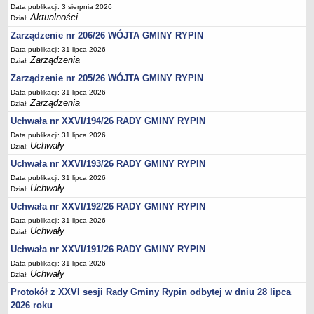
Regulamin naboru na wolne stanowiska urzędnicze
Data publikacji: 3 sierpnia 2026
Aktualności
Ogłoszenia o naborze na wolne stanowiska urzędnicze
Dział:
Zarządzenie nr 206/26 WÓJTA GMINY RYPIN
Lista kandydatów spełniających wymagania formalne w naborach na
wolne stanowiska urzędnicze
Data publikacji: 31 lipca 2026
Zarządzenia
Dział:
Wyniki naboru na wolne stanowiska urzędnicze
Zarządzenie nr 205/26 WÓJTA GMINY RYPIN
Petycje
Data publikacji: 31 lipca 2026
Zarządzenia
Dział:
Sygnaliści
Uchwała nr XXVI/194/26 RADY GMINY RYPIN
Galeria
Data publikacji: 31 lipca 2026
Raporty o stanie dostępności
Uchwały
Dział:
Wnioski
Uchwała nr XXVI/193/26 RADY GMINY RYPIN
WŁADZE I STRUKTURA
Data publikacji: 31 lipca 2026
Uchwały
Dział:
Struktura organizacyjna
Uchwała nr XXVI/192/26 RADY GMINY RYPIN
Rada gminy
Data publikacji: 31 lipca 2026
Wójt
Uchwały
Dział:
Urząd gminy
Uchwała nr XXVI/191/26 RADY GMINY RYPIN
Jednostki organizacyjne, GOPS, Instytucja kultury, OSP
Data publikacji: 31 lipca 2026
Uchwały
Dział:
Jednostki pomocnicze - sołectwa
Protokół z XXVI sesji Rady Gminy Rypin odbytej w dniu 28 lipca
Plan pracy komisji rewizyjnej
2026 roku