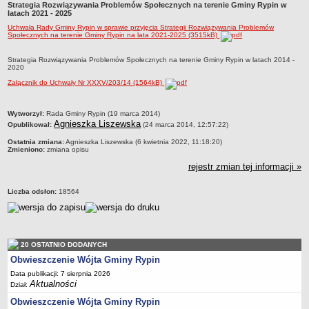
Strategia Rozwiązywania Problemów Społecznych na terenie Gminy Rypin w
Dane statystyczne
latach 2021 - 2025
Uchwała Rady Gminy Rypin w sprawie przyjęcia Strategii Rozwiązywania Problemów
Zadania publiczne
Społecznych na terenie Gminy Rypin na lata 2021-2025 (3515kB)
Związki i stowarzyszenia
Strategia Rozwiązywania Problemów Społecznych na terenie Gminy Rypin w latach 2014 -
Realizacja zadań publicznych
2020
Załącznik do Uchwały Nr XXXV/203/14 (1564kB)
Rejestr zbiorów danych osobowych
Rejestr instytucji kultury
metryczka
Wytworzył:
Rada Gminy Rypin (19 marca 2014)
RODO Klauzule informacyjne
Agnieszka Liszewska
Opublikował:
(24 marca 2014, 12:57:22)
AKTUALNOŚCI I OGŁOSZENIA
Ostatnia zmiana:
Agnieszka Liszewska (6 kwietnia 2022, 11:18:20)
Zmieniono:
zmiana opisu
URZĄD GMINY
Dane teleadresowe
rejestr zmian tej informacji »
Tabela informacyjna
Liczba odsłon:
18564
Czas pracy urzędu
Nr konta bankowego, NIP, REGON
Pracownicy urzędu - urząd gminy
20 OSTATNIO DODANYCH
Pracownicy urzędu - baza magazynowo - warsztatowa
Obwieszczenie Wójta Gminy Rypin
Kompetencje referatów
Data publikacji: 7 sierpnia 2026
Aktualności
Dział:
Regulamin organizacyjny
Obwieszczenie Wójta Gminy Rypin