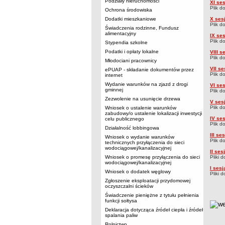
Podziały nieruchomości
XI se
Plik d
Ochrona środowiska
Dodatki mieszkaniowe
X ses
Plik d
Świadczenia rodzinne, Fundusz
alimentacyjny
IX se
Plik d
Stypendia szkolne
Podatki i opłaty lokalne
VIII 
Plik d
Młodociani pracownicy
VII s
ePUAP - składanie dokumentów przez
Plik d
internet
Wydanie warunków na zjazd z drogi
VI se
gminnej
Plik d
Zezwolenie na usunięcie drzewa
V ses
Plik d
Wniosek o ustalenie warunków
zabudowy/o ustalenie lokalizacji inwestycji
IV se
celu publicznego
Plik d
Działalność lobbingowa
III s
Wniosek o wydanie warunków
Plik d
technicznych przyłączenia do sieci
wodociągowej/kanalizacyjnej
II se
Wniosek o promesę przyłączenia do sieci
Pliki 
wodociągowej/kanalizacyjnej
I ses
Wniosek o dodatek węglowy
Pliki 
Zgłoszenie eksploatacji przydomowej
oczyszczalni ścieków
Świadczenie pieniężne z tytułu pełnienia
funkcji sołtysa
metry
Deklaracja dotycząca źródeł ciepła i źródeł
spalania paliw
Rolnictwo