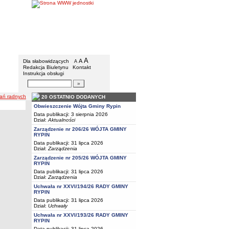
Gmina Rypin
Menu dodatkowe
A
powiększ czcionkę
A
standardowy rozmiar czcionki
Dla słabowidzących
A
pomniejsz czcionkę
Redakcja Biuletynu
Kontakt
Instrukcja obsługi
Wyszukiwarka artykułów
Szukaj
ań radnych
20 OSTATNIO DODANYCH
Obwieszczenie Wójta Gminy Rypin
Data publikacji: 3 sierpnia 2026
Dział:
Aktualności
Zarządzenie nr 206/26 WÓJTA GMINY
RYPIN
Data publikacji: 31 lipca 2026
Dział:
Zarządzenia
Zarządzenie nr 205/26 WÓJTA GMINY
RYPIN
Data publikacji: 31 lipca 2026
Dział:
Zarządzenia
Uchwała nr XXVI/194/26 RADY GMINY
RYPIN
Data publikacji: 31 lipca 2026
Dział:
Uchwały
Uchwała nr XXVI/193/26 RADY GMINY
RYPIN
Data publikacji: 31 lipca 2026