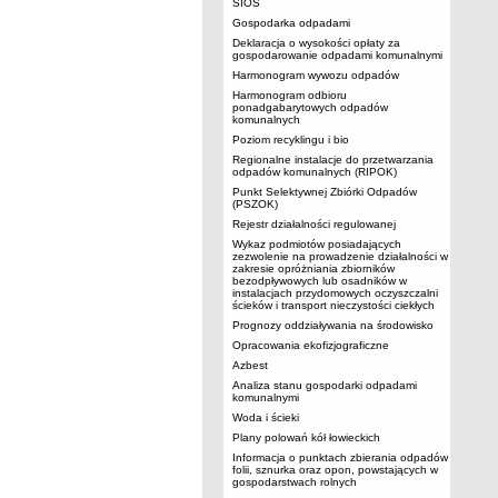
SIOS
Gospodarka odpadami
Deklaracja o wysokości opłaty za
gospodarowanie odpadami komunalnymi
Harmonogram wywozu odpadów
Harmonogram odbioru
ponadgabarytowych odpadów
komunalnych
Poziom recyklingu i bio
Regionalne instalacje do przetwarzania
odpadów komunalnych (RIPOK)
Punkt Selektywnej Zbiórki Odpadów
(PSZOK)
Rejestr działalności regulowanej
Wykaz podmiotów posiadających
zezwolenie na prowadzenie działalności w
zakresie opróżniania zbiorników
bezodpływowych lub osadników w
instalacjach przydomowych oczyszczalni
ścieków i transport nieczystości ciekłych
Prognozy oddziaływania na środowisko
Opracowania ekofizjograficzne
Azbest
Analiza stanu gospodarki odpadami
komunalnymi
Woda i ścieki
Plany polowań kół łowieckich
Informacja o punktach zbierania odpadów
folii, sznurka oraz opon, powstających w
gospodarstwach rolnych