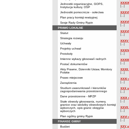
XXXIX
Jednostki organizacyjne, GOPS,
[...]
Instytucja kultury, OSP
Jednostki pomocnicze - sołectwa
XXXVI
[...]
Plan pracy komisji rewizyjnej
XXXVI
Sesje Rady Gminy Rypin
[...]
PRAWO LOKALNE
XXXVI
Statut
[...]
Strategia rozwoju
XXXV 
Uchwały
[...]
Projekty uchwał
XXXIV
[...]
Protokoły
Imienne wykazy głosowań radnych
XXXII
[...]
Postać dokumentów
Akty Prawne, Dzienniki Ustaw, Monitory
XXXII
Polskie
[...]
Prawo miejscowe
XXXI 
[...]
Zarządzenia
Studium uwarunkowań i kierunków
XXX s
zagospodarowania przestrzennego
[...]
Dane przestrzenne - MPZP
XXIX 
[...]
Stałe obwody głosowania, numery,
granice oraz siedziby obwodowych komisji
XXVII
wyborczych, opis granic okręgów
[...]
wyborczych
Plan ogólny gminy Rypin
XXVI 
[...]
FINANSE GMINY
XXV s
Budżet