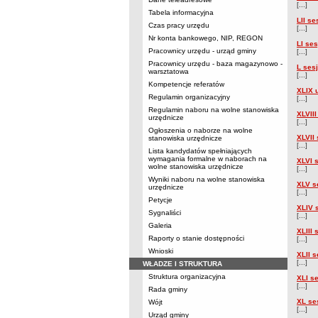
[...]
Tabela informacyjna
LII s
Czas pracy urzędu
[...]
Nr konta bankowego, NIP, REGON
LI se
Pracownicy urzędu - urząd gminy
[...]
Pracownicy urzędu - baza magazynowo -
L ses
warsztatowa
[...]
Kompetencje referatów
XLIX 
Regulamin organizacyjny
[...]
Regulamin naboru na wolne stanowiska
XLVII
urzędnicze
[...]
Ogłoszenia o naborze na wolne
XLVII
stanowiska urzędnicze
[...]
Lista kandydatów spełniających
wymagania formalne w naborach na
XLVI 
wolne stanowiska urzędnicze
[...]
Wyniki naboru na wolne stanowiska
XLV s
urzędnicze
[...]
Petycje
XLIV 
Sygnaliści
[...]
Galeria
XLIII
Raporty o stanie dostępności
[...]
Wnioski
XLII 
[...]
WŁADZE I STRUKTURA
Struktura organizacyjna
XLI s
[...]
Rada gminy
XL se
Wójt
[...]
Urząd gminy