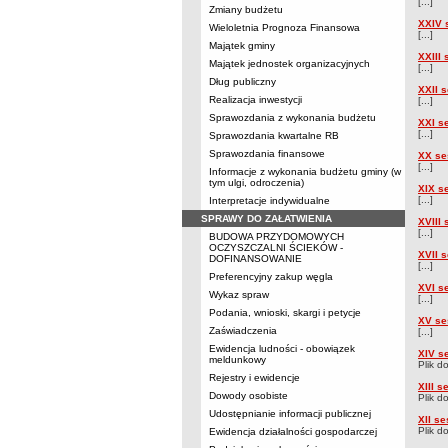
[...]
Zmiany budżetu
XXIV 
Wieloletnia Prognoza Finansowa
[...]
Majątek gminy
XXIII
Majątek jednostek organizacyjnych
[...]
Dług publiczny
XXII 
Realizacja inwestycji
[...]
Sprawozdania z wykonania budżetu
XXI s
[...]
Sprawozdania kwartalne RB
Sprawozdania finansowe
XX se
[...]
Informacje z wykonania budżetu gminy (w
tym ulgi, odroczenia)
XIX s
[...]
Interpretacje indywidualne
SPRAWY DO ZAŁATWIENIA
XVIII
[...]
BUDOWA PRZYDOMOWYCH
OCZYSZCZALNI ŚCIEKÓW -
XVII 
DOFINANSOWANIE
[...]
Preferencyjny zakup węgla
XVI s
Wykaz spraw
[...]
Podania, wnioski, skargi i petycje
XV se
Zaświadczenia
[...]
Ewidencja ludności - obowiązek
XIV s
meldunkowy
Plik d
Rejestry i ewidencje
XIII 
Dowody osobiste
Plik d
Udostępnianie informacji publicznej
XII s
Plik d
Ewidencja działalności gospodarczej