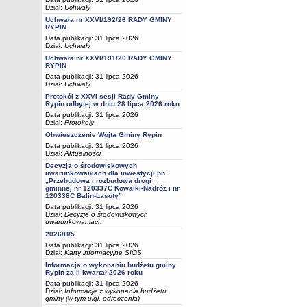
Dział:
Uchwały
Uchwała nr XXVI/192/26 RADY GMINY
RYPIN
Data publikacji: 31 lipca 2026
Dział:
Uchwały
Uchwała nr XXVI/191/26 RADY GMINY
RYPIN
Data publikacji: 31 lipca 2026
Dział:
Uchwały
Protokół z XXVI sesji Rady Gminy
Rypin odbytej w dniu 28 lipca 2026 roku
Data publikacji: 31 lipca 2026
Dział:
Protokoły
Obwieszczenie Wójta Gminy Rypin
Data publikacji: 31 lipca 2026
Dział:
Aktualności
Decyzja o środowiskowych
uwarunkowaniach dla inwestycji pn.
„Przebudowa i rozbudowa drogi
gminnej nr 120337C Kowalki-Nadróż i nr
120338C Balin-Lasoty”
Data publikacji: 31 lipca 2026
Dział:
Decyzje o środowiskowych
uwarunkowaniach
2026/B/5
Data publikacji: 31 lipca 2026
Dział:
Karty informacyjne SIOS
Informacja o wykonaniu budżetu gminy
Rypin za II kwartał 2026 roku
Data publikacji: 31 lipca 2026
Dział:
Informacje z wykonania budżetu
gminy (w tym ulgi, odroczenia)