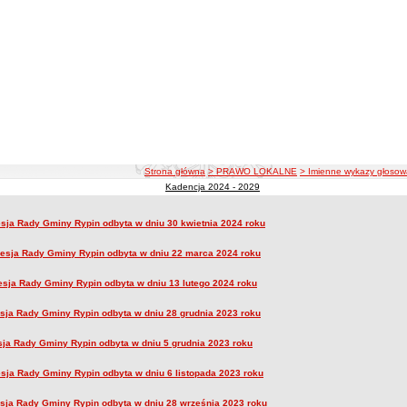
ścieżka nawigacji
Strona główna
> PRAWO LOKALNE
> Imienne wykazy głosow
Kadencja 2024 - 2029
 wykazy głosowań radnych
esja Rady Gminy Rypin odbyta w dniu 30 kwietnia 2024 roku
ne wykazy głosowań radnych
 sesja Rady Gminy Rypin odbyta w dniu 22 marca 2024 roku
sesja Rady Gminy Rypin odbyta w dniu 13 lutego 2024 roku
esja Rady Gminy Rypin odbyta w dniu 28 grudnia 2023 roku
sja Rady Gminy Rypin odbyta w dniu 5 grudnia 2023 roku
esja Rady Gminy Rypin odbyta w dniu 6 listopada 2023 roku
sesja Rady Gminy Rypin odbyta w dniu 28 września 2023 roku