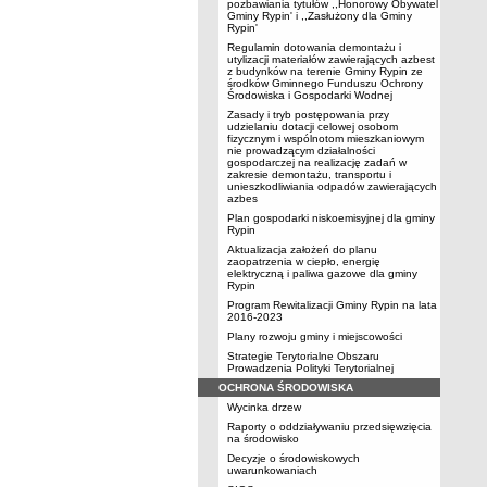
pozbawiania tytułów ,,Honorowy Obywatel
Gminy Rypin' i ,,Zasłużony dla Gminy
Rypin'
Regulamin dotowania demontażu i
utylizacji materiałów zawierających azbest
z budynków na terenie Gminy Rypin ze
środków Gminnego Funduszu Ochrony
Środowiska i Gospodarki Wodnej
Zasady i tryb postępowania przy
udzielaniu dotacji celowej osobom
fizycznym i wspólnotom mieszkaniowym
nie prowadzącym działalności
gospodarczej na realizację zadań w
zakresie demontażu, transportu i
unieszkodliwiania odpadów zawierających
azbes
Plan gospodarki niskoemisyjnej dla gminy
Rypin
Aktualizacja założeń do planu
zaopatrzenia w ciepło, energię
elektryczną i paliwa gazowe dla gminy
Rypin
Program Rewitalizacji Gminy Rypin na lata
2016-2023
Plany rozwoju gminy i miejscowości
Strategie Terytorialne Obszaru
Prowadzenia Polityki Terytorialnej
OCHRONA ŚRODOWISKA
Wycinka drzew
Raporty o oddziaływaniu przedsięwzięcia
na środowisko
Decyzje o środowiskowych
uwarunkowaniach