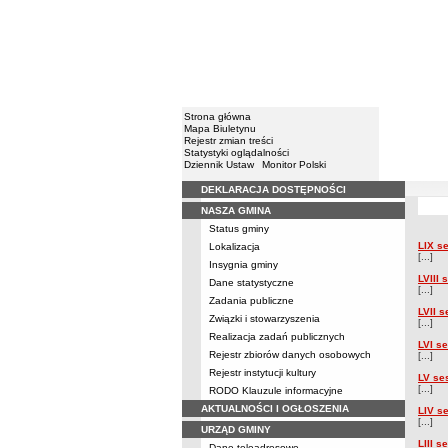
Strona główna
Mapa Biuletynu
Rejestr zmian treści
Statystyki oglądalności
Dziennik Ustaw
Monitor Polski
DEKLARACJA DOSTĘPNOŚCI
Menu
NASZA GMINA
Imienne
Status gminy
LIX s
Lokalizacja
Imien
[...]
Insygnia gminy
LVIII
Dane statystyczne
[...]
Zadania publiczne
LVII 
Związki i stowarzyszenia
[...]
Realizacja zadań publicznych
LVI s
Rejestr zbiorów danych osobowych
[...]
Rejestr instytucji kultury
LV se
[...]
RODO Klauzule informacyjne
AKTUALNOŚCI I OGŁOSZENIA
LIV s
[...]
URZĄD GMINY
LIII 
Dane teleadresowe