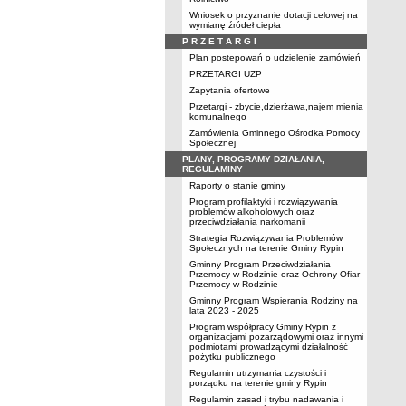
Wniosek o przyznanie dotacji celowej na
wymianę źródeł ciepła
P R Z E T A R G I
Plan postepowań o udzielenie zamówień
PRZETARGI UZP
Zapytania ofertowe
Przetargi - zbycie,dzierżawa,najem mienia
komunalnego
Zamówienia Gminnego Ośrodka Pomocy
Społecznej
PLANY, PROGRAMY DZIAŁANIA,
REGULAMINY
Raporty o stanie gminy
Program profilaktyki i rozwiązywania
problemów alkoholowych oraz
przeciwdziałania narkomanii
Strategia Rozwiązywania Problemów
Społecznych na terenie Gminy Rypin
Gminny Program Przeciwdziałania
Przemocy w Rodzinie oraz Ochrony Ofiar
Przemocy w Rodzinie
Gminny Program Wspierania Rodziny na
lata 2023 - 2025
Program współpracy Gminy Rypin z
organizacjami pozarządowymi oraz innymi
podmiotami prowadzącymi działalność
pożytku publicznego
Regulamin utrzymania czystości i
porządku na terenie gminy Rypin
Regulamin zasad i trybu nadawania i