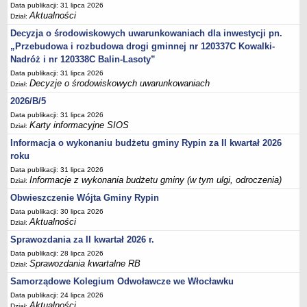
Sesje Rady Gminy Rypin
Data publikacji: 31 lipca 2026
Aktualności
Dział:
PRAWO LOKALNE
Decyzja o środowiskowych uwarunkowaniach dla inwestycji pn.
Statut
„Przebudowa i rozbudowa drogi gminnej nr 120337C Kowalki-
Strategia rozwoju
Nadróż i nr 120338C Balin-Lasoty”
Uchwały
Data publikacji: 31 lipca 2026
Decyzje o środowiskowych uwarunkowaniach
Dział:
Projekty uchwał
2026/B/5
Protokoły
Data publikacji: 31 lipca 2026
Imienne wykazy głosowań radnych
Karty informacyjne SIOS
Dział:
Postać dokumentów
Informacja o wykonaniu budżetu gminy Rypin za II kwartał 2026
roku
Akty Prawne, Dzienniki Ustaw, Monitory Polskie
Data publikacji: 31 lipca 2026
Prawo miejscowe
Informacje z wykonania budżetu gminy (w tym ulgi, odroczenia)
Dział:
Zarządzenia
Obwieszczenie Wójta Gminy Rypin
Data publikacji: 30 lipca 2026
Studium uwarunkowań i kierunków zagospodarowania
Aktualności
Dział:
przestrzennego
Sprawozdania za II kwartał 2026 r.
Dane przestrzenne - MPZP
Data publikacji: 28 lipca 2026
Stałe obwody głosowania, numery, granice oraz siedziby
Sprawozdania kwartalne RB
Dział:
obwodowych komisji wyborczych, opis granic okręgów wyborczych
Samorządowe Kolegium Odwoławcze we Włocławku
Plan ogólny gminy Rypin
Data publikacji: 24 lipca 2026
Aktualności
Dział: