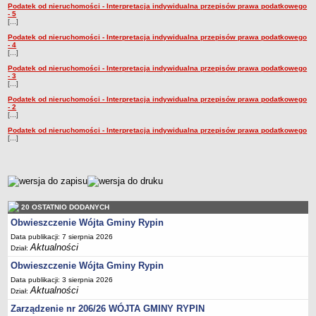
Podatek od nieruchomości - Interpretacja indywidualna przepisów prawa podatkowego
Dane statystyczne
- 5
[...]
Zadania publiczne
Podatek od nieruchomości - Interpretacja indywidualna przepisów prawa podatkowego
- 4
Związki i stowarzyszenia
[...]
Podatek od nieruchomości - Interpretacja indywidualna przepisów prawa podatkowego
Realizacja zadań publicznych
- 3
[...]
Rejestr zbiorów danych osobowych
Podatek od nieruchomości - Interpretacja indywidualna przepisów prawa podatkowego
Rejestr instytucji kultury
- 2
[...]
RODO Klauzule informacyjne
Podatek od nieruchomości - Interpretacja indywidualna przepisów prawa podatkowego
[...]
AKTUALNOŚCI I OGŁOSZENIA
URZĄD GMINY
Dane teleadresowe
metryczka
Tabela informacyjna
Czas pracy urzędu
20 OSTATNIO DODANYCH
Obwieszczenie Wójta Gminy Rypin
Nr konta bankowego, NIP, REGON
Data publikacji: 7 sierpnia 2026
Pracownicy urzędu - urząd gminy
Aktualności
Dział:
Pracownicy urzędu - baza magazynowo - warsztatowa
Obwieszczenie Wójta Gminy Rypin
Kompetencje referatów
Data publikacji: 3 sierpnia 2026
Aktualności
Dział:
Regulamin organizacyjny
Zarządzenie nr 206/26 WÓJTA GMINY RYPIN