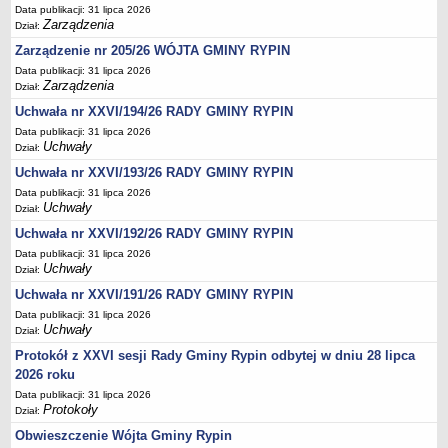
Regulamin naboru na wolne stanowiska urzędnicze
Data publikacji: 31 lipca 2026
Zarządzenia
Dział:
Ogłoszenia o naborze na wolne stanowiska urzędnicze
Zarządzenie nr 205/26 WÓJTA GMINY RYPIN
Lista kandydatów spełniających wymagania formalne w naborach na
Data publikacji: 31 lipca 2026
wolne stanowiska urzędnicze
Zarządzenia
Dział:
Wyniki naboru na wolne stanowiska urzędnicze
Uchwała nr XXVI/194/26 RADY GMINY RYPIN
Petycje
Data publikacji: 31 lipca 2026
Uchwały
Dział:
Sygnaliści
Uchwała nr XXVI/193/26 RADY GMINY RYPIN
Galeria
Data publikacji: 31 lipca 2026
Raporty o stanie dostępności
Uchwały
Dział:
Wnioski
Uchwała nr XXVI/192/26 RADY GMINY RYPIN
WŁADZE I STRUKTURA
Data publikacji: 31 lipca 2026
Uchwały
Dział:
Struktura organizacyjna
Uchwała nr XXVI/191/26 RADY GMINY RYPIN
Rada gminy
Data publikacji: 31 lipca 2026
Wójt
Uchwały
Dział:
Urząd gminy
Protokół z XXVI sesji Rady Gminy Rypin odbytej w dniu 28 lipca
2026 roku
Jednostki organizacyjne, GOPS, Instytucja kultury, OSP
Data publikacji: 31 lipca 2026
Jednostki pomocnicze - sołectwa
Protokoły
Dział:
Plan pracy komisji rewizyjnej
Obwieszczenie Wójta Gminy Rypin