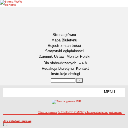
Strona główna
Mapa Biuletynu
Rejestr zmian treści
Statystyki oglądalności
Dziennik Ustaw
Monitor Polski
Menu dodatkowe
Dla słabowidzących
A
powiększ czcionkę
A
standardowy rozmiar czcionki
A
pomniejsz czcionkę
Redakcja Biuletynu
Kontakt
Instrukcja obsługi
Wyszukiwarka artykułów
Szukaj
MENU
Menu
DEKLARACJA DOSTĘPNOŚCI
NASZA GMINA
Status gminy
ścieżka nawigacji
Strona główna
> FINANSE GMINY
> Interpretacje indywidualne
Lokalizacja
Interpretacje indywidualne
Jak załatwić sprawę
Interpretacje indywidualne
[...]
Insygnia gminy