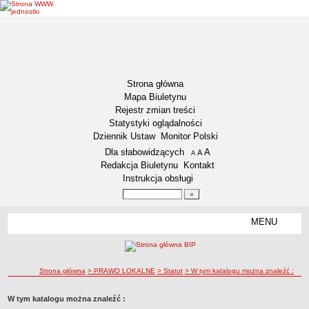
Strona główna
Mapa Biuletynu
Rejestr zmian treści
Statystyki oglądalności
Dziennik Ustaw
Monitor Polski
Menu dodatkowe
Dla słabowidzących
A
powiększ czcionkę
A
standardowy rozmiar czcionki
A
pomniejsz czcionkę
Redakcja Biuletynu
Kontakt
Instrukcja obsługi
Wyszukiwarka artykułów
Szukaj
MENU
Menu
DEKLARACJA DOSTĘPNOŚCI
NASZA GMINA
Status gminy
ścieżka nawigacji
Strona główna
> PRAWO LOKALNE
> Statut
> W tym katalogu można znaleźć :
Lokalizacja
W tym katalogu można znaleźć :
Insygnia gminy