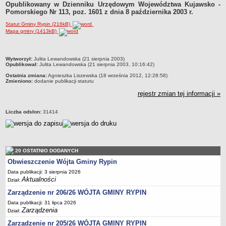
Opublikowany w Dzienniku Urzędowym Województwa Kujawsko -
Dane statystyczne
Pomorskiego Nr 113, poz. 1601 z dnia 8 października 2003 r.
Zadania publiczne
Statut Gminy Rypin (216kB)
Mapa gminy (1413kB)
Związki i stowarzyszenia
Realizacja zadań publicznych
metryczka
Wytworzył:
Julita Lewandowska (21 sierpnia 2003)
Rejestr zbiorów danych osobowych
Opublikował:
Julita Lewandowska (21 sierpnia 2003, 10:16:42)
Rejestr instytucji kultury
Ostatnia zmiana:
Agnieszka Liszewska (18 września 2012, 12:28:58)
Zmieniono:
dodanie publikacji statutu
RODO Klauzule informacyjne
rejestr zmian tej informacji »
AKTUALNOŚCI I OGŁOSZENIA
URZĄD GMINY
Liczba odsłon:
31414
Dane teleadresowe
Tabela informacyjna
Czas pracy urzędu
20 OSTATNIO DODANYCH
Nr konta bankowego, NIP, REGON
Obwieszczenie Wójta Gminy Rypin
Data publikacji: 3 sierpnia 2026
Pracownicy urzędu - urząd gminy
Aktualności
Dział:
Pracownicy urzędu - baza magazynowo - warsztatowa
Zarządzenie nr 206/26 WÓJTA GMINY RYPIN
Kompetencje referatów
Data publikacji: 31 lipca 2026
Zarządzenia
Dział:
Regulamin organizacyjny
Zarządzenie nr 205/26 WÓJTA GMINY RYPIN