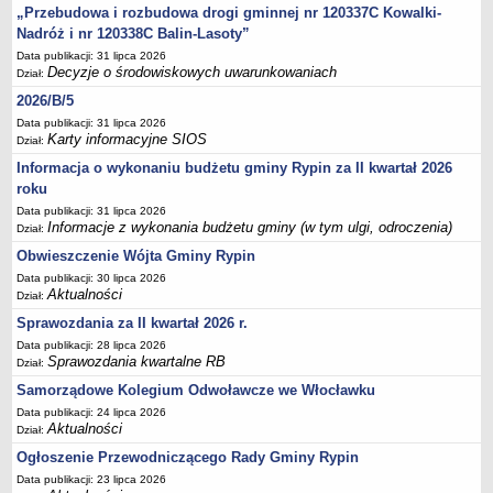
Sesje Rady Gminy Rypin
„Przebudowa i rozbudowa drogi gminnej nr 120337C Kowalki-
PRAWO LOKALNE
Nadróż i nr 120338C Balin-Lasoty”
Statut
Data publikacji: 31 lipca 2026
Decyzje o środowiskowych uwarunkowaniach
Dział:
Strategia rozwoju
2026/B/5
Uchwały
Data publikacji: 31 lipca 2026
Karty informacyjne SIOS
Projekty uchwał
Dział:
Informacja o wykonaniu budżetu gminy Rypin za II kwartał 2026
Protokoły
roku
Imienne wykazy głosowań radnych
Data publikacji: 31 lipca 2026
Postać dokumentów
Informacje z wykonania budżetu gminy (w tym ulgi, odroczenia)
Dział:
Akty Prawne, Dzienniki Ustaw, Monitory Polskie
Obwieszczenie Wójta Gminy Rypin
Data publikacji: 30 lipca 2026
Prawo miejscowe
Aktualności
Dział:
Zarządzenia
Sprawozdania za II kwartał 2026 r.
Studium uwarunkowań i kierunków zagospodarowania
Data publikacji: 28 lipca 2026
Sprawozdania kwartalne RB
przestrzennego
Dział:
Samorządowe Kolegium Odwoławcze we Włocławku
Dane przestrzenne - MPZP
Data publikacji: 24 lipca 2026
Stałe obwody głosowania, numery, granice oraz siedziby
Aktualności
Dział:
obwodowych komisji wyborczych, opis granic okręgów wyborczych
Ogłoszenie Przewodniczącego Rady Gminy Rypin
Plan ogólny gminy Rypin
Data publikacji: 23 lipca 2026