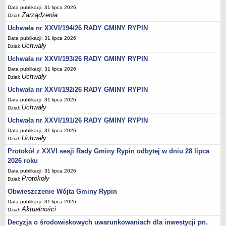
Regulamin naboru na wolne stanowiska urzędnicze
Data publikacji: 31 lipca 2026
Ogłoszenia o naborze na wolne stanowiska urzędnicze
Zarządzenia
Dział:
Lista kandydatów spełniających wymagania formalne w naborach na
Uchwała nr XXVI/194/26 RADY GMINY RYPIN
wolne stanowiska urzędnicze
Data publikacji: 31 lipca 2026
Uchwały
Dział:
Wyniki naboru na wolne stanowiska urzędnicze
Uchwała nr XXVI/193/26 RADY GMINY RYPIN
Petycje
Data publikacji: 31 lipca 2026
Sygnaliści
Uchwały
Dział:
Galeria
Uchwała nr XXVI/192/26 RADY GMINY RYPIN
Data publikacji: 31 lipca 2026
Raporty o stanie dostępności
Uchwały
Dział:
Wnioski
Uchwała nr XXVI/191/26 RADY GMINY RYPIN
WŁADZE I STRUKTURA
Data publikacji: 31 lipca 2026
Struktura organizacyjna
Uchwały
Dział:
Rada gminy
Protokół z XXVI sesji Rady Gminy Rypin odbytej w dniu 28 lipca
2026 roku
Wójt
Data publikacji: 31 lipca 2026
Urząd gminy
Protokoły
Dział:
Jednostki organizacyjne, GOPS, Instytucja kultury, OSP
Obwieszczenie Wójta Gminy Rypin
Data publikacji: 31 lipca 2026
Jednostki pomocnicze - sołectwa
Aktualności
Dział:
Plan pracy komisji rewizyjnej
Decyzja o środowiskowych uwarunkowaniach dla inwestycji pn.