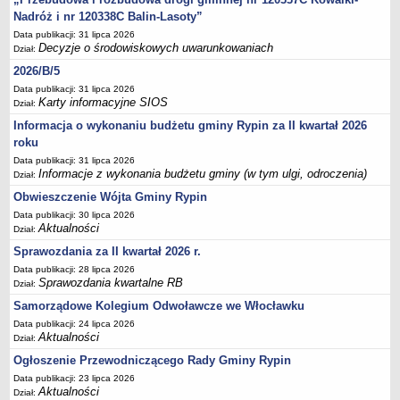
Sesje Rady Gminy Rypin
Nadróż i nr 120338C Balin-Lasoty”
PRAWO LOKALNE
Data publikacji: 31 lipca 2026
Statut
Decyzje o środowiskowych uwarunkowaniach
Dział:
Strategia rozwoju
2026/B/5
Data publikacji: 31 lipca 2026
Uchwały
Karty informacyjne SIOS
Dział:
Projekty uchwał
Informacja o wykonaniu budżetu gminy Rypin za II kwartał 2026
Protokoły
roku
Imienne wykazy głosowań radnych
Data publikacji: 31 lipca 2026
Informacje z wykonania budżetu gminy (w tym ulgi, odroczenia)
Dział:
Postać dokumentów
Obwieszczenie Wójta Gminy Rypin
Akty Prawne, Dzienniki Ustaw, Monitory Polskie
Data publikacji: 30 lipca 2026
Aktualności
Prawo miejscowe
Dział:
Sprawozdania za II kwartał 2026 r.
Zarządzenia
Data publikacji: 28 lipca 2026
Studium uwarunkowań i kierunków zagospodarowania
Sprawozdania kwartalne RB
Dział:
przestrzennego
Samorządowe Kolegium Odwoławcze we Włocławku
Dane przestrzenne - MPZP
Data publikacji: 24 lipca 2026
Aktualności
Dział:
Stałe obwody głosowania, numery, granice oraz siedziby
obwodowych komisji wyborczych, opis granic okręgów wyborczych
Ogłoszenie Przewodniczącego Rady Gminy Rypin
Data publikacji: 23 lipca 2026
Plan ogólny gminy Rypin
Aktualności
Dział: