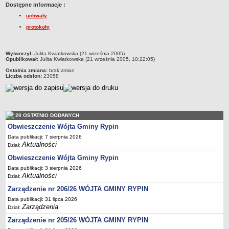
Dostępne informacje :
Dane statystyczne
uchwały
Zadania publiczne
protokoły
Związki i stowarzyszenia
Realizacja zadań publicznych
metryczka
Wytworzył:
Julita Kwiatkowska (21 września 2005)
Opublikował:
Julita Kwiatkowska (21 września 2005, 10:22:05)
Rejestr zbiorów danych osobowych
Ostatnia zmiana:
brak zmian
Rejestr instytucji kultury
Liczba odsłon:
23058
RODO Klauzule informacyjne
AKTUALNOŚCI I OGŁOSZENIA
URZĄD GMINY
20 OSTATNIO DODANYCH
Dane teleadresowe
Obwieszczenie Wójta Gminy Rypin
Tabela informacyjna
Data publikacji: 7 sierpnia 2026
Aktualności
Dział:
Czas pracy urzędu
Obwieszczenie Wójta Gminy Rypin
Nr konta bankowego, NIP, REGON
Data publikacji: 3 sierpnia 2026
Aktualności
Pracownicy urzędu - urząd gminy
Dział:
Zarządzenie nr 206/26 WÓJTA GMINY RYPIN
Pracownicy urzędu - baza magazynowo - warsztatowa
Data publikacji: 31 lipca 2026
Kompetencje referatów
Zarządzenia
Dział:
Regulamin organizacyjny
Zarządzenie nr 205/26 WÓJTA GMINY RYPIN