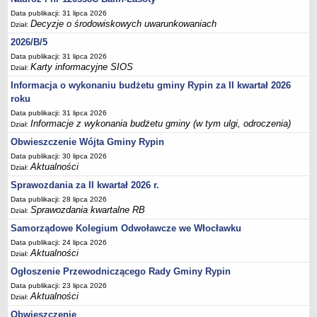
Sesje Rady Gminy Rypin
Data publikacji: 31 lipca 2026
PRAWO LOKALNE
Decyzje o środowiskowych uwarunkowaniach
Dział:
Statut
2026/B/5
Strategia rozwoju
Data publikacji: 31 lipca 2026
Karty informacyjne SIOS
Dział:
Uchwały
Informacja o wykonaniu budżetu gminy Rypin za II kwartał 2026
Projekty uchwał
roku
Protokoły
Data publikacji: 31 lipca 2026
Informacje z wykonania budżetu gminy (w tym ulgi, odroczenia)
Dział:
Imienne wykazy głosowań radnych
Obwieszczenie Wójta Gminy Rypin
Postać dokumentów
Data publikacji: 30 lipca 2026
Akty Prawne, Dzienniki Ustaw, Monitory Polskie
Aktualności
Dział:
Prawo miejscowe
Sprawozdania za II kwartał 2026 r.
Data publikacji: 28 lipca 2026
Zarządzenia
Sprawozdania kwartalne RB
Dział:
Studium uwarunkowań i kierunków zagospodarowania
Samorządowe Kolegium Odwoławcze we Włocławku
przestrzennego
Data publikacji: 24 lipca 2026
Dane przestrzenne - MPZP
Aktualności
Dział:
Stałe obwody głosowania, numery, granice oraz siedziby
Ogłoszenie Przewodniczącego Rady Gminy Rypin
obwodowych komisji wyborczych, opis granic okręgów wyborczych
Data publikacji: 23 lipca 2026
Aktualności
Dział:
Plan ogólny gminy Rypin
Obwieszczenie