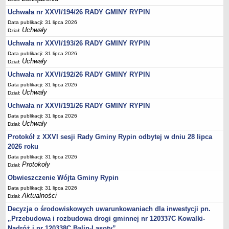
Regulamin naboru na wolne stanowiska urzędnicze
Uchwała nr XXVI/194/26 RADY GMINY RYPIN
Ogłoszenia o naborze na wolne stanowiska urzędnicze
Data publikacji: 31 lipca 2026
Lista kandydatów spełniających wymagania formalne w naborach na
Uchwały
Dział:
wolne stanowiska urzędnicze
Uchwała nr XXVI/193/26 RADY GMINY RYPIN
Wyniki naboru na wolne stanowiska urzędnicze
Data publikacji: 31 lipca 2026
Uchwały
Dział:
Petycje
Uchwała nr XXVI/192/26 RADY GMINY RYPIN
Sygnaliści
Data publikacji: 31 lipca 2026
Galeria
Uchwały
Dział:
Raporty o stanie dostępności
Uchwała nr XXVI/191/26 RADY GMINY RYPIN
Wnioski
Data publikacji: 31 lipca 2026
Uchwały
Dział:
WŁADZE I STRUKTURA
Protokół z XXVI sesji Rady Gminy Rypin odbytej w dniu 28 lipca
Struktura organizacyjna
2026 roku
Rada gminy
Data publikacji: 31 lipca 2026
Protokoły
Wójt
Dział:
Obwieszczenie Wójta Gminy Rypin
Urząd gminy
Data publikacji: 31 lipca 2026
Jednostki organizacyjne, GOPS, Instytucja kultury, OSP
Aktualności
Dział:
Jednostki pomocnicze - sołectwa
Decyzja o środowiskowych uwarunkowaniach dla inwestycji pn.
„Przebudowa i rozbudowa drogi gminnej nr 120337C Kowalki-
Plan pracy komisji rewizyjnej
Nadróż i nr 120338C Balin-Lasoty”