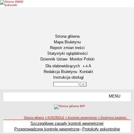
Strona główna
Mapa Biuletynu
Rejestr zmian treści
Statystyki oglądalności
Dziennik Ustaw
Monitor Polski
Menu dodatkowe
Dla słabowidzących
A
powiększ czcionkę
A
standardowy rozmiar czcionki
A
pomniejsz czcionkę
Redakcja Biuletynu
Kontakt
Instrukcja obsługi
Wyszukiwarka artykułów
Szukaj
MENU
Menu
DEKLARACJA DOSTĘPNOŚCI
NASZA GMINA
Status gminy
ścieżka nawigacji
Strona główna
> KONTROLE
> Kontrole wewnętrzne
> Dostępne katalogi :
Szczegółowe zasady kontroli wewnętrznej
Lokalizacja
Przeprowadzone kontrole wewnętrzne
Protokoły pokontrolne
|
Insygnia gminy