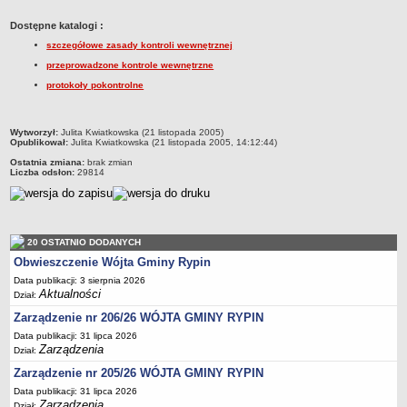
Dane statystyczne
Dostępne katalogi :
Zadania publiczne
szczegółowe zasady kontroli wewnętrznej
Związki i stowarzyszenia
przeprowadzone kontrole wewnętrzne
protokoły pokontrolne
Realizacja zadań publicznych
Rejestr zbiorów danych osobowych
metryczka
Wytworzył:
Julita Kwiatkowska (21 listopada 2005)
Rejestr instytucji kultury
Opublikował:
Julita Kwiatkowska (21 listopada 2005, 14:12:44)
RODO Klauzule informacyjne
Ostatnia zmiana:
brak zmian
Liczba odsłon:
29814
AKTUALNOŚCI I OGŁOSZENIA
URZĄD GMINY
Dane teleadresowe
Tabela informacyjna
20 OSTATNIO DODANYCH
Obwieszczenie Wójta Gminy Rypin
Czas pracy urzędu
Data publikacji: 3 sierpnia 2026
Nr konta bankowego, NIP, REGON
Aktualności
Dział:
Pracownicy urzędu - urząd gminy
Zarządzenie nr 206/26 WÓJTA GMINY RYPIN
Pracownicy urzędu - baza magazynowo - warsztatowa
Data publikacji: 31 lipca 2026
Zarządzenia
Dział:
Kompetencje referatów
Zarządzenie nr 205/26 WÓJTA GMINY RYPIN
Regulamin organizacyjny
Data publikacji: 31 lipca 2026
Zarządzenia
Dział: