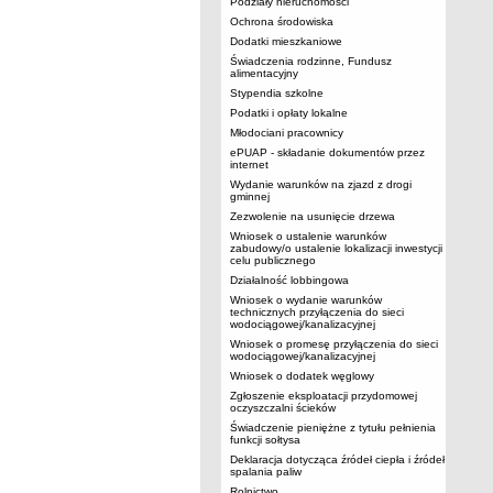
Podziały nieruchomości
Ochrona środowiska
Dodatki mieszkaniowe
Świadczenia rodzinne, Fundusz
alimentacyjny
Stypendia szkolne
Podatki i opłaty lokalne
Młodociani pracownicy
ePUAP - składanie dokumentów przez
internet
Wydanie warunków na zjazd z drogi
gminnej
Zezwolenie na usunięcie drzewa
Wniosek o ustalenie warunków
zabudowy/o ustalenie lokalizacji inwestycji
celu publicznego
Działalność lobbingowa
Wniosek o wydanie warunków
technicznych przyłączenia do sieci
wodociągowej/kanalizacyjnej
Wniosek o promesę przyłączenia do sieci
wodociągowej/kanalizacyjnej
Wniosek o dodatek węglowy
Zgłoszenie eksploatacji przydomowej
oczyszczalni ścieków
Świadczenie pieniężne z tytułu pełnienia
funkcji sołtysa
Deklaracja dotycząca źródeł ciepła i źródeł
spalania paliw
Rolnictwo