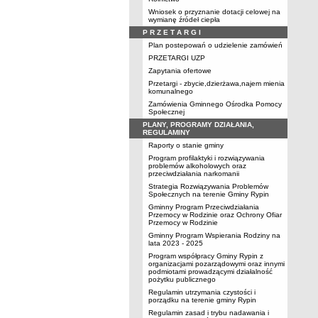
Wniosek o przyznanie dotacji celowej na
wymianę źródeł ciepła
P R Z E T A R G I
Plan postepowań o udzielenie zamówień
PRZETARGI UZP
Zapytania ofertowe
Przetargi - zbycie,dzierżawa,najem mienia
komunalnego
Zamówienia Gminnego Ośrodka Pomocy
Społecznej
PLANY, PROGRAMY DZIAŁANIA,
REGULAMINY
Raporty o stanie gminy
Program profilaktyki i rozwiązywania
problemów alkoholowych oraz
przeciwdziałania narkomanii
Strategia Rozwiązywania Problemów
Społecznych na terenie Gminy Rypin
Gminny Program Przeciwdziałania
Przemocy w Rodzinie oraz Ochrony Ofiar
Przemocy w Rodzinie
Gminny Program Wspierania Rodziny na
lata 2023 - 2025
Program współpracy Gminy Rypin z
organizacjami pozarządowymi oraz innymi
podmiotami prowadzącymi działalność
pożytku publicznego
Regulamin utrzymania czystości i
porządku na terenie gminy Rypin
Regulamin zasad i trybu nadawania i