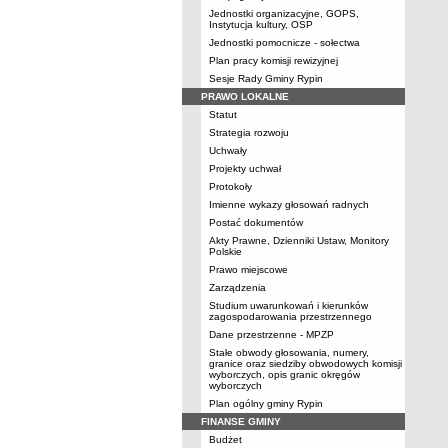
Jednostki organizacyjne, GOPS,
Instytucja kultury, OSP
Jednostki pomocnicze - sołectwa
Plan pracy komisji rewizyjnej
Sesje Rady Gminy Rypin
PRAWO LOKALNE
Statut
Strategia rozwoju
Uchwały
Projekty uchwał
Protokoły
Imienne wykazy głosowań radnych
Postać dokumentów
Akty Prawne, Dzienniki Ustaw, Monitory
Polskie
Prawo miejscowe
Zarządzenia
Studium uwarunkowań i kierunków
zagospodarowania przestrzennego
Dane przestrzenne - MPZP
Stałe obwody głosowania, numery,
granice oraz siedziby obwodowych komisji
wyborczych, opis granic okręgów
wyborczych
Plan ogólny gminy Rypin
FINANSE GMINY
Budżet