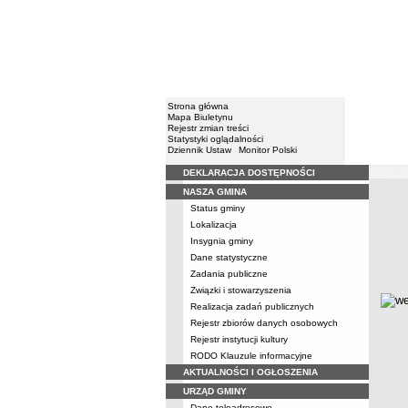
Strona główna
Mapa Biuletynu
Rejestr zmian treści
Statystyki oglądalności
Dziennik Ustaw
Monitor Polski
DEKLARACJA DOSTĘPNOŚCI
Menu
NASZA GMINA
Poziom r
Pozio
Status gminy
Lokalizacja
Insygnia gminy
Dane statystyczne
Zadania publiczne
Związki i stowarzyszenia
metry
Realizacja zadań publicznych
Rejestr zbiorów danych osobowych
Rejestr instytucji kultury
RODO Klauzule informacyjne
AKTUALNOŚCI I OGŁOSZENIA
URZĄD GMINY
Dane teleadresowe