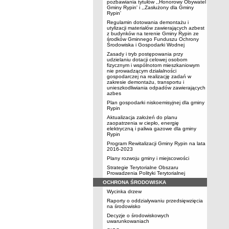
pozbawiania tytułów ,,Honorowy Obywatel
Gminy Rypin' i ,,Zasłużony dla Gminy
Rypin'
Regulamin dotowania demontażu i
utylizacji materiałów zawierających azbest
z budynków na terenie Gminy Rypin ze
środków Gminnego Funduszu Ochrony
Środowiska i Gospodarki Wodnej
Zasady i tryb postępowania przy
udzielaniu dotacji celowej osobom
fizycznym i wspólnotom mieszkaniowym
nie prowadzącym działalności
gospodarczej na realizację zadań w
zakresie demontażu, transportu i
unieszkodliwiania odpadów zawierających
azbes
Plan gospodarki niskoemisyjnej dla gminy
Rypin
Aktualizacja założeń do planu
zaopatrzenia w ciepło, energię
elektryczną i paliwa gazowe dla gminy
Rypin
Program Rewitalizacji Gminy Rypin na lata
2016-2023
Plany rozwoju gminy i miejscowości
Strategie Terytorialne Obszaru
Prowadzenia Polityki Terytorialnej
OCHRONA ŚRODOWISKA
Wycinka drzew
Raporty o oddziaływaniu przedsięwzięcia
na środowisko
Decyzje o środowiskowych
uwarunkowaniach