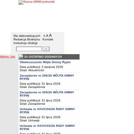
Gmina Rypin
Menu dodatkowe
A
powiększ czcionkę
A
standardowy rozmiar czcionki
Dla słabowidzących
A
pomniejsz czcionkę
Redakcja Biuletynu
Kontakt
Instrukcja obsługi
Wyszukiwarka artykułów
Szukaj
klingu i bio
20 OSTATNIO DODANYCH
Obwieszczenie Wójta Gminy Rypin
Data publikacji: 3 sierpnia 2026
Dział:
Aktualności
Zarządzenie nr 206/26 WÓJTA GMINY
RYPIN
Data publikacji: 31 lipca 2026
Dział:
Zarządzenia
Zarządzenie nr 205/26 WÓJTA GMINY
RYPIN
Data publikacji: 31 lipca 2026
Dział:
Zarządzenia
Uchwała nr XXVI/194/26 RADY GMINY
RYPIN
Data publikacji: 31 lipca 2026
Dział:
Uchwały
Uchwała nr XXVI/193/26 RADY GMINY
RYPIN
Data publikacji: 31 lipca 2026