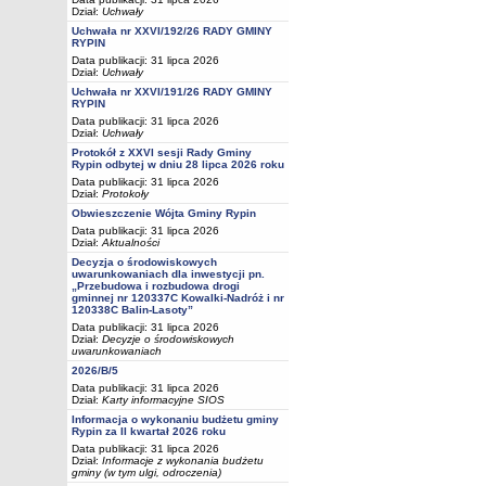
Dział:
Uchwały
Uchwała nr XXVI/192/26 RADY GMINY
RYPIN
Data publikacji: 31 lipca 2026
Dział:
Uchwały
Uchwała nr XXVI/191/26 RADY GMINY
RYPIN
Data publikacji: 31 lipca 2026
Dział:
Uchwały
Protokół z XXVI sesji Rady Gminy
Rypin odbytej w dniu 28 lipca 2026 roku
Data publikacji: 31 lipca 2026
Dział:
Protokoły
Obwieszczenie Wójta Gminy Rypin
Data publikacji: 31 lipca 2026
Dział:
Aktualności
Decyzja o środowiskowych
uwarunkowaniach dla inwestycji pn.
„Przebudowa i rozbudowa drogi
gminnej nr 120337C Kowalki-Nadróż i nr
120338C Balin-Lasoty”
Data publikacji: 31 lipca 2026
Dział:
Decyzje o środowiskowych
uwarunkowaniach
2026/B/5
Data publikacji: 31 lipca 2026
Dział:
Karty informacyjne SIOS
Informacja o wykonaniu budżetu gminy
Rypin za II kwartał 2026 roku
Data publikacji: 31 lipca 2026
Dział:
Informacje z wykonania budżetu
gminy (w tym ulgi, odroczenia)