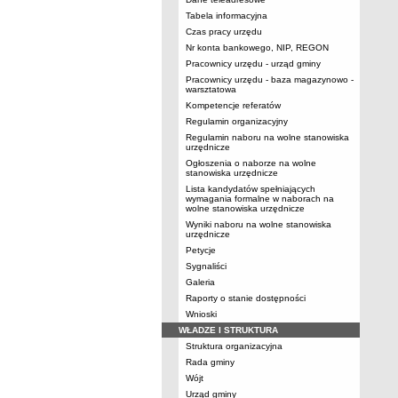
Tabela informacyjna
Czas pracy urzędu
Nr konta bankowego, NIP, REGON
Pracownicy urzędu - urząd gminy
Pracownicy urzędu - baza magazynowo -
warsztatowa
Kompetencje referatów
Regulamin organizacyjny
Regulamin naboru na wolne stanowiska
urzędnicze
Ogłoszenia o naborze na wolne
stanowiska urzędnicze
Lista kandydatów spełniających
wymagania formalne w naborach na
wolne stanowiska urzędnicze
Wyniki naboru na wolne stanowiska
urzędnicze
Petycje
Sygnaliści
Galeria
Raporty o stanie dostępności
Wnioski
WŁADZE I STRUKTURA
Struktura organizacyjna
Rada gminy
Wójt
Urząd gminy