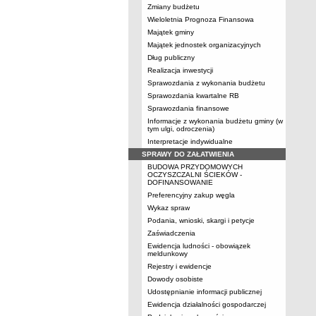
Zmiany budżetu
Wieloletnia Prognoza Finansowa
Majątek gminy
Majątek jednostek organizacyjnych
Dług publiczny
Realizacja inwestycji
Sprawozdania z wykonania budżetu
Sprawozdania kwartalne RB
Sprawozdania finansowe
Informacje z wykonania budżetu gminy (w
tym ulgi, odroczenia)
Interpretacje indywidualne
SPRAWY DO ZAŁATWIENIA
BUDOWA PRZYDOMOWYCH
OCZYSZCZALNI ŚCIEKÓW -
DOFINANSOWANIE
Preferencyjny zakup węgla
Wykaz spraw
Podania, wnioski, skargi i petycje
Zaświadczenia
Ewidencja ludności - obowiązek
meldunkowy
Rejestry i ewidencje
Dowody osobiste
Udostępnianie informacji publicznej
Ewidencja działalności gospodarczej