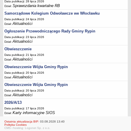
FINANSE GMINY
Data publikacji: 28 lipca 2026
Sprawozdania kwartalne RB
Budżet
Dział:
Samorządowe Kolegium Odwoławcze we Włocławku
Zmiany budżetu
Data publikacji: 24 lipca 2026
Wieloletnia Prognoza Finansowa
Aktualności
Dział:
Majątek gminy
Ogłoszenie Przewodniczącego Rady Gminy Rypin
Majątek jednostek organizacyjnych
Data publikacji: 23 lipca 2026
Aktualności
Dział:
Dług publiczny
Obwieszczenie
Realizacja inwestycji
Data publikacji: 21 lipca 2026
Aktualności
Sprawozdania z wykonania budżetu
Dział:
Obwieszczenie Wójta Gminy Rypin
Sprawozdania kwartalne RB
Data publikacji: 20 lipca 2026
Sprawozdania finansowe
Aktualności
Dział:
Informacje z wykonania budżetu gminy (w tym ulgi, odroczenia)
Obwieszczenie Wójta Gminy Rypin
Interpretacje indywidualne
Data publikacji: 20 lipca 2026
Aktualności
Dział:
SPRAWY DO ZAŁATWIENIA
2026/A/13
BUDOWA PRZYDOMOWYCH OCZYSZCZALNI ŚCIEKÓW -
DOFINANSOWANIE
Data publikacji: 17 lipca 2026
Karty informacyjne SIOS
Dział:
Preferencyjny zakup węgla
Ostatnia aktualizacja BIP:
03.08.2026 13:40
Wykaz spraw
Polityka Cookies
CMS i hosting: Logonet Sp. z o.o.