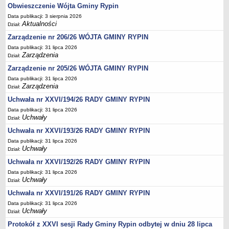
Regulamin naboru na wolne stanowiska urzędnicze
Obwieszczenie Wójta Gminy Rypin
Ogłoszenia o naborze na wolne stanowiska urzędnicze
Data publikacji: 3 sierpnia 2026
Aktualności
Dział:
Lista kandydatów spełniających wymagania formalne w naborach na
wolne stanowiska urzędnicze
Zarządzenie nr 206/26 WÓJTA GMINY RYPIN
Data publikacji: 31 lipca 2026
Wyniki naboru na wolne stanowiska urzędnicze
Zarządzenia
Dział:
Petycje
Zarządzenie nr 205/26 WÓJTA GMINY RYPIN
Sygnaliści
Data publikacji: 31 lipca 2026
Zarządzenia
Dział:
Galeria
Uchwała nr XXVI/194/26 RADY GMINY RYPIN
Raporty o stanie dostępności
Data publikacji: 31 lipca 2026
Wnioski
Uchwały
Dział:
WŁADZE I STRUKTURA
Uchwała nr XXVI/193/26 RADY GMINY RYPIN
Struktura organizacyjna
Data publikacji: 31 lipca 2026
Uchwały
Dział:
Rada gminy
Uchwała nr XXVI/192/26 RADY GMINY RYPIN
Wójt
Data publikacji: 31 lipca 2026
Urząd gminy
Uchwały
Dział:
Jednostki organizacyjne, GOPS, Instytucja kultury, OSP
Uchwała nr XXVI/191/26 RADY GMINY RYPIN
Data publikacji: 31 lipca 2026
Jednostki pomocnicze - sołectwa
Uchwały
Dział:
Plan pracy komisji rewizyjnej
Protokół z XXVI sesji Rady Gminy Rypin odbytej w dniu 28 lipca