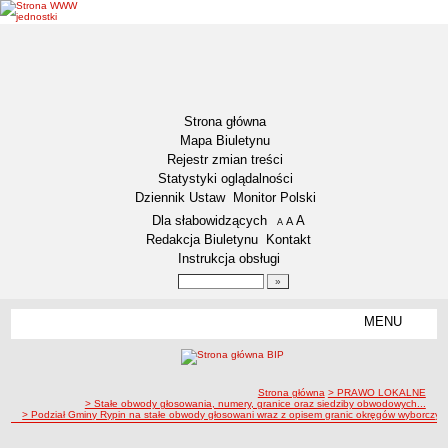
Strona główna
Mapa Biuletynu
Rejestr zmian treści
Statystyki oglądalności
Dziennik Ustaw
Monitor Polski
Menu dodatkowe
Dla słabowidzących
A
powiększ czcionkę
A
standardowy rozmiar czcionki
A
pomniejsz czcionkę
Redakcja Biuletynu
Kontakt
Instrukcja obsługi
Wyszukiwarka artykułów
Szukaj
MENU
Menu
DEKLARACJA DOSTĘPNOŚCI
NASZA GMINA
Status gminy
ścieżka nawigacji
Strona główna
> PRAWO LOKALNE
> Stałe obwody głosowania, numery, granice oraz siedziby obwodowych...
> Podział Gminy Rypin na stałe obwody głosowani wraz z opisem granic okręgów wyborczyc
Lokalizacja
Insygnia gminy