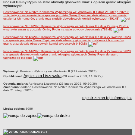
Podział Gminy Rypin na stałe obwody głosowani wraz z opisem granic okręgów
Dane statystyczne
wyborczych
Postanowienie Nr 7/2025 Komisarza Wyborczego we Włocławku II z dnia 21 lutego 2025 r.
Zadania publiczne
zmieniające postanowienie w sprawie podziału Gminy Rypin na stałe obwody głosowania,
ustalenia ich numerów, granic oraz siedzib obwodowych komisji wyborczych (891kB)
Związki i stowarzyszenia
Postanowienie Nr 61/2023 Komisarza Wyborczego we Włocławku II z dnia 29 maja 2023 r.
Realizacja zadań publicznych
w sprawie zmian w podziale Gminy Rypin na stałe obwody głosowania (788kB)
Rejestr zbiorów danych osobowych
Postanowienie Nr 43/2023 Komisarza Wyborczego we Włocławku II z dnia 27 kwietnia 2023
r. w sprawie podziału Gminy Rypin na stałe obwody głosowania, ustalenia ich numerów,
granic oraz siedzib obwodowych komisji wyborczych (480kB)
Rejestr instytucji kultury
Postanowienie Nr 44/2023 Komisarza Wyborczego we Włocławku II z dnia 27 kwietnia 2023
RODO Klauzule informacyjne
r. w sprawie dostosowania opisu granic okręgów wyborczych Gminy Rypin do stanu
faktycznego (464kB)
AKTUALNOŚCI I OGŁOSZENIA
URZĄD GMINY
metryczka
Wytworzył:
Komisarz Wyborczy we Włocławku II (27 kwietnia 2023)
Dane teleadresowe
Agnieszka Liszewska
Opublikował:
(28 kwietnia 2023, 14:16:22)
Tabela informacyjna
Ostatnia zmiana:
Agnieszka Liszewska (26 lutego 2025, 09:50:36)
Zmieniono:
dodano Postanowienie Nr 7/2025 Komisarza Wyborczego we Włocławku II z
Czas pracy urzędu
dnia 21 lutego 2025 r.
Nr konta bankowego, NIP, REGON
rejestr zmian tej informacji »
Pracownicy urzędu - urząd gminy
Liczba odsłon:
8986
Pracownicy urzędu - baza magazynowo - warsztatowa
Kompetencje referatów
Regulamin organizacyjny
20 OSTATNIO DODANYCH