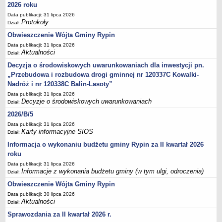
Sesje Rady Gminy Rypin
2026 roku
PRAWO LOKALNE
Data publikacji: 31 lipca 2026
Protokoły
Dział:
Statut
Obwieszczenie Wójta Gminy Rypin
Strategia rozwoju
Data publikacji: 31 lipca 2026
Uchwały
Aktualności
Dział:
Projekty uchwał
Decyzja o środowiskowych uwarunkowaniach dla inwestycji pn.
„Przebudowa i rozbudowa drogi gminnej nr 120337C Kowalki-
Protokoły
Nadróż i nr 120338C Balin-Lasoty”
Imienne wykazy głosowań radnych
Data publikacji: 31 lipca 2026
Decyzje o środowiskowych uwarunkowaniach
Postać dokumentów
Dział:
2026/B/5
Akty Prawne, Dzienniki Ustaw, Monitory Polskie
Data publikacji: 31 lipca 2026
Prawo miejscowe
Karty informacyjne SIOS
Dział:
Zarządzenia
Informacja o wykonaniu budżetu gminy Rypin za II kwartał 2026
Studium uwarunkowań i kierunków zagospodarowania
roku
przestrzennego
Data publikacji: 31 lipca 2026
Informacje z wykonania budżetu gminy (w tym ulgi, odroczenia)
Dział:
Dane przestrzenne - MPZP
Obwieszczenie Wójta Gminy Rypin
Stałe obwody głosowania, numery, granice oraz siedziby
Data publikacji: 30 lipca 2026
obwodowych komisji wyborczych, opis granic okręgów wyborczych
Aktualności
Dział:
Plan ogólny gminy Rypin
Sprawozdania za II kwartał 2026 r.