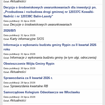
Aktualności
Sesje Rady Gminy Rypin
Dział:
PRAWO LOKALNE
Decyzja o środowiskowych uwarunkowaniach dla inwestycji pn.
Statut
„Przebudowa i rozbudowa drogi gminnej nr 120337C Kowalki-
Nadróż i nr 120338C Balin-Lasoty”
Strategia rozwoju
Data publikacji: 31 lipca 2026
Uchwały
Decyzje o środowiskowych uwarunkowaniach
Dział:
Projekty uchwał
2026/B/5
Data publikacji: 31 lipca 2026
Protokoły
Karty informacyjne SIOS
Dział:
Imienne wykazy głosowań radnych
Informacja o wykonaniu budżetu gminy Rypin za II kwartał 2026
Postać dokumentów
roku
Akty Prawne, Dzienniki Ustaw, Monitory Polskie
Data publikacji: 31 lipca 2026
Informacje z wykonania budżetu gminy (w tym ulgi, odroczenia)
Dział:
Prawo miejscowe
Obwieszczenie Wójta Gminy Rypin
Zarządzenia
Data publikacji: 30 lipca 2026
Aktualności
Dział:
Studium uwarunkowań i kierunków zagospodarowania
przestrzennego
Sprawozdania za II kwartał 2026 r.
Data publikacji: 28 lipca 2026
Dane przestrzenne - MPZP
Sprawozdania kwartalne RB
Dział:
Stałe obwody głosowania, numery, granice oraz siedziby
Samorządowe Kolegium Odwoławcze we Włocławku
obwodowych komisji wyborczych, opis granic okręgów wyborczych
Data publikacji: 24 lipca 2026
Plan ogólny gminy Rypin
Aktualności
Dział: