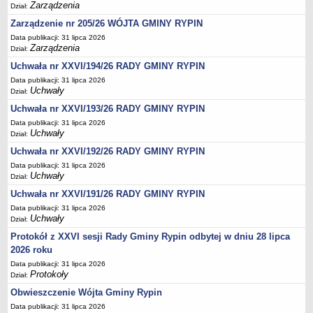
Regulamin naboru na wolne stanowiska urzędnicze
Zarządzenia
Dział:
Ogłoszenia o naborze na wolne stanowiska urzędnicze
Zarządzenie nr 205/26 WÓJTA GMINY RYPIN
Lista kandydatów spełniających wymagania formalne w naborach na
Data publikacji: 31 lipca 2026
Zarządzenia
Dział:
wolne stanowiska urzędnicze
Uchwała nr XXVI/194/26 RADY GMINY RYPIN
Wyniki naboru na wolne stanowiska urzędnicze
Data publikacji: 31 lipca 2026
Petycje
Uchwały
Dział:
Sygnaliści
Uchwała nr XXVI/193/26 RADY GMINY RYPIN
Galeria
Data publikacji: 31 lipca 2026
Uchwały
Dział:
Raporty o stanie dostępności
Uchwała nr XXVI/192/26 RADY GMINY RYPIN
Wnioski
Data publikacji: 31 lipca 2026
Uchwały
WŁADZE I STRUKTURA
Dział:
Struktura organizacyjna
Uchwała nr XXVI/191/26 RADY GMINY RYPIN
Rada gminy
Data publikacji: 31 lipca 2026
Uchwały
Dział:
Wójt
Protokół z XXVI sesji Rady Gminy Rypin odbytej w dniu 28 lipca
Urząd gminy
2026 roku
Jednostki organizacyjne, GOPS, Instytucja kultury, OSP
Data publikacji: 31 lipca 2026
Protokoły
Dział:
Jednostki pomocnicze - sołectwa
Obwieszczenie Wójta Gminy Rypin
Plan pracy komisji rewizyjnej
Data publikacji: 31 lipca 2026