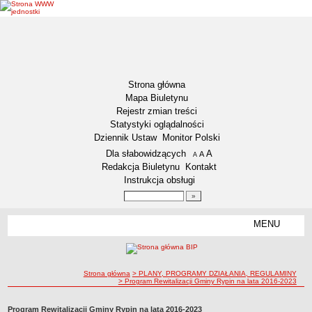
Strona główna
Mapa Biuletynu
Rejestr zmian treści
Statystyki oglądalności
Dziennik Ustaw
Monitor Polski
Menu dodatkowe
Dla słabowidzących
A
powiększ czcionkę
A
standardowy rozmiar czcionki
A
pomniejsz czcionkę
Redakcja Biuletynu
Kontakt
Instrukcja obsługi
Wyszukiwarka artykułów
Szukaj
MENU
Menu
DEKLARACJA DOSTĘPNOŚCI
NASZA GMINA
Status gminy
ścieżka nawigacji
Strona główna
> PLANY, PROGRAMY DZIAŁANIA, REGULAMINY
> Program Rewitalizacji Gminy Rypin na lata 2016-2023
Lokalizacja
Insygnia gminy
Program Rewitalizacji Gminy Rypin na lata 2016-2023