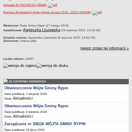
Uchwała Nr XIV/108/19 (188kB)
Dane statystyczne
Program Rewitalizacji Gminy Rypin na lata 2016 - 2023 (3082kB)
Zadania publiczne
Związki i stowarzyszenia
metryczka
Wytworzył:
Rada Gminy Rypin (27 lutego 2018)
Realizacja zadań publicznych
Agnieszka Liszewska
Opublikował:
(23 kwietnia 2018, 13:29:04)
Rejestr zbiorów danych osobowych
Ostatnia zmiana:
Agnieszka Liszewska (9 stycznia 2020, 14:02:33)
Zmieniono:
zmiana pliku
Rejestr instytucji kultury
rejestr zmian tej informacji »
RODO Klauzule informacyjne
AKTUALNOŚCI I OGŁOSZENIA
Liczba odsłon:
14457
URZĄD GMINY
Dane teleadresowe
Tabela informacyjna
20 OSTATNIO DODANYCH
Czas pracy urzędu
Obwieszczenie Wójta Gminy Rypin
Nr konta bankowego, NIP, REGON
Data publikacji: 7 sierpnia 2026
Aktualności
Dział:
Pracownicy urzędu - urząd gminy
Obwieszczenie Wójta Gminy Rypin
Pracownicy urzędu - baza magazynowo - warsztatowa
Data publikacji: 3 sierpnia 2026
Aktualności
Kompetencje referatów
Dział:
Zarządzenie nr 206/26 WÓJTA GMINY RYPIN
Regulamin organizacyjny
Data publikacji: 31 lipca 2026