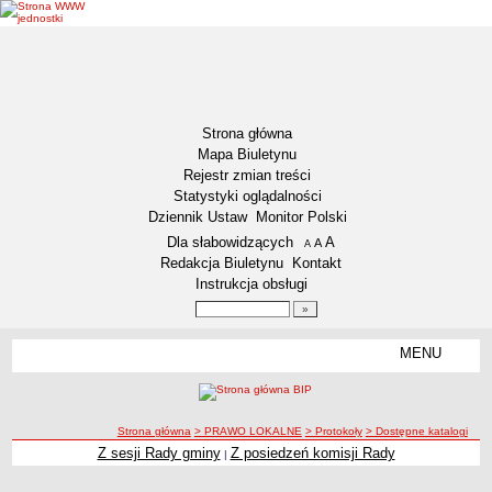
Strona główna
Mapa Biuletynu
Rejestr zmian treści
Statystyki oglądalności
Dziennik Ustaw
Monitor Polski
Menu dodatkowe
Dla słabowidzących
A
powiększ czcionkę
A
standardowy rozmiar czcionki
A
pomniejsz czcionkę
Redakcja Biuletynu
Kontakt
Instrukcja obsługi
Wyszukiwarka artykułów
Szukaj
MENU
Menu
DEKLARACJA DOSTĘPNOŚCI
NASZA GMINA
Status gminy
ścieżka nawigacji
Strona główna
> PRAWO LOKALNE
> Protokoły
> Dostępne katalogi
Z sesji Rady gminy
Z posiedzeń komisji Rady
|
Lokalizacja
Insygnia gminy