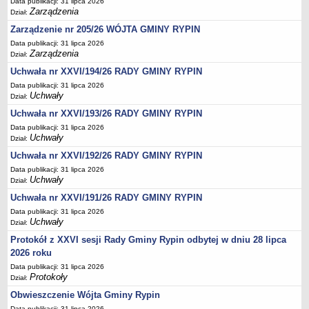
Regulamin naboru na wolne stanowiska urzędnicze
Data publikacji: 31 lipca 2026
Zarządzenia
Dział:
Ogłoszenia o naborze na wolne stanowiska urzędnicze
Zarządzenie nr 205/26 WÓJTA GMINY RYPIN
Lista kandydatów spełniających wymagania formalne w naborach na
Data publikacji: 31 lipca 2026
wolne stanowiska urzędnicze
Zarządzenia
Dział:
Wyniki naboru na wolne stanowiska urzędnicze
Uchwała nr XXVI/194/26 RADY GMINY RYPIN
Petycje
Data publikacji: 31 lipca 2026
Uchwały
Dział:
Sygnaliści
Uchwała nr XXVI/193/26 RADY GMINY RYPIN
Galeria
Data publikacji: 31 lipca 2026
Uchwały
Raporty o stanie dostępności
Dział:
Uchwała nr XXVI/192/26 RADY GMINY RYPIN
Wnioski
Data publikacji: 31 lipca 2026
WŁADZE I STRUKTURA
Uchwały
Dział:
Struktura organizacyjna
Uchwała nr XXVI/191/26 RADY GMINY RYPIN
Rada gminy
Data publikacji: 31 lipca 2026
Uchwały
Wójt
Dział:
Protokół z XXVI sesji Rady Gminy Rypin odbytej w dniu 28 lipca
Urząd gminy
2026 roku
Jednostki organizacyjne, GOPS, Instytucja kultury, OSP
Data publikacji: 31 lipca 2026
Protokoły
Jednostki pomocnicze - sołectwa
Dział:
Obwieszczenie Wójta Gminy Rypin
Plan pracy komisji rewizyjnej
Data publikacji: 31 lipca 2026