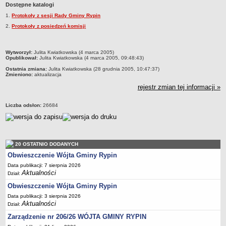
Dostępne katalogi
Dane statystyczne
1.
Protokoły z sesji Rady Gminy Rypin
Zadania publiczne
2.
Protokoły z posiedzeń komisji
Związki i stowarzyszenia
Realizacja zadań publicznych
metryczka
Wytworzył:
Julita Kwiatkowska (4 marca 2005)
Opublikował:
Julita Kwiatkowska (4 marca 2005, 09:48:43)
Rejestr zbiorów danych osobowych
Ostatnia zmiana:
Julita Kwiatkowska (28 grudnia 2005, 10:47:37)
Zmieniono:
aktualizacja
Rejestr instytucji kultury
rejestr zmian tej informacji »
RODO Klauzule informacyjne
AKTUALNOŚCI I OGŁOSZENIA
Liczba odsłon:
26684
URZĄD GMINY
Dane teleadresowe
Tabela informacyjna
20 OSTATNIO DODANYCH
Czas pracy urzędu
Obwieszczenie Wójta Gminy Rypin
Nr konta bankowego, NIP, REGON
Data publikacji: 7 sierpnia 2026
Aktualności
Pracownicy urzędu - urząd gminy
Dział:
Obwieszczenie Wójta Gminy Rypin
Pracownicy urzędu - baza magazynowo - warsztatowa
Data publikacji: 3 sierpnia 2026
Kompetencje referatów
Aktualności
Dział:
Regulamin organizacyjny
Zarządzenie nr 206/26 WÓJTA GMINY RYPIN