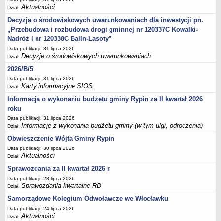
Sesje Rady Gminy Rypin
Aktualności
Dział:
PRAWO LOKALNE
Decyzja o środowiskowych uwarunkowaniach dla inwestycji pn.
Statut
„Przebudowa i rozbudowa drogi gminnej nr 120337C Kowalki-
Strategia rozwoju
Nadróż i nr 120338C Balin-Lasoty”
Data publikacji: 31 lipca 2026
Uchwały
Decyzje o środowiskowych uwarunkowaniach
Dział:
Projekty uchwał
2026/B/5
Protokoły
Data publikacji: 31 lipca 2026
Karty informacyjne SIOS
Dział:
Imienne wykazy głosowań radnych
Informacja o wykonaniu budżetu gminy Rypin za II kwartał 2026
Postać dokumentów
roku
Akty Prawne, Dzienniki Ustaw, Monitory Polskie
Data publikacji: 31 lipca 2026
Informacje z wykonania budżetu gminy (w tym ulgi, odroczenia)
Dział:
Prawo miejscowe
Obwieszczenie Wójta Gminy Rypin
Zarządzenia
Data publikacji: 30 lipca 2026
Studium uwarunkowań i kierunków zagospodarowania
Aktualności
Dział:
przestrzennego
Sprawozdania za II kwartał 2026 r.
Dane przestrzenne - MPZP
Data publikacji: 28 lipca 2026
Sprawozdania kwartalne RB
Dział:
Stałe obwody głosowania, numery, granice oraz siedziby
obwodowych komisji wyborczych, opis granic okręgów wyborczych
Samorządowe Kolegium Odwoławcze we Włocławku
Data publikacji: 24 lipca 2026
Plan ogólny gminy Rypin
Aktualności
Dział: