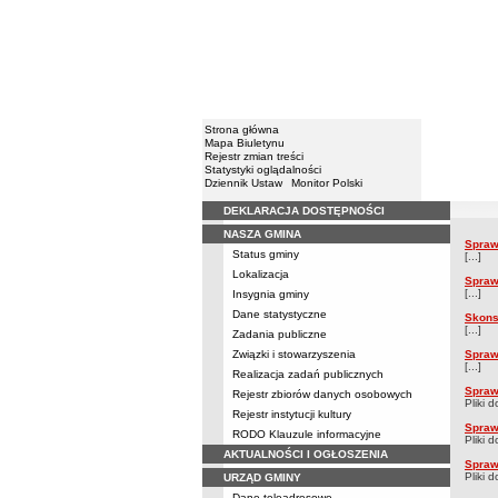
Strona główna
Mapa Biuletynu
Rejestr zmian treści
Statystyki oglądalności
Dziennik Ustaw
Monitor Polski
DEKLARACJA DOSTĘPNOŚCI
Menu
NASZA GMINA
Sprawoz
Spraw
Spra
Status gminy
[...]
Lokalizacja
Spraw
[...]
Insygnia gminy
Dane statystyczne
Skons
[...]
Zadania publiczne
Związki i stowarzyszenia
Spraw
[...]
Realizacja zadań publicznych
Spraw
Rejestr zbiorów danych osobowych
Pliki 
Rejestr instytucji kultury
Spraw
RODO Klauzule informacyjne
Pliki 
AKTUALNOŚCI I OGŁOSZENIA
Spraw
Pliki 
URZĄD GMINY
Dane teleadresowe