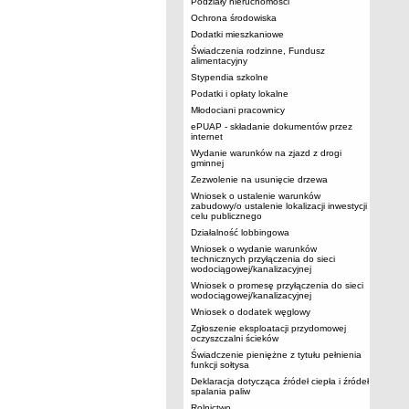
Podziały nieruchomości
Ochrona środowiska
Dodatki mieszkaniowe
Świadczenia rodzinne, Fundusz
alimentacyjny
Stypendia szkolne
Podatki i opłaty lokalne
Młodociani pracownicy
ePUAP - składanie dokumentów przez
internet
Wydanie warunków na zjazd z drogi
gminnej
Zezwolenie na usunięcie drzewa
Wniosek o ustalenie warunków
zabudowy/o ustalenie lokalizacji inwestycji
celu publicznego
Działalność lobbingowa
Wniosek o wydanie warunków
technicznych przyłączenia do sieci
wodociągowej/kanalizacyjnej
Wniosek o promesę przyłączenia do sieci
wodociągowej/kanalizacyjnej
Wniosek o dodatek węglowy
Zgłoszenie eksploatacji przydomowej
oczyszczalni ścieków
Świadczenie pieniężne z tytułu pełnienia
funkcji sołtysa
Deklaracja dotycząca źródeł ciepła i źródeł
spalania paliw
Rolnictwo