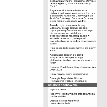
pozbawiania tytułów ,,Honorowy Obywatel
Gminy Rypin' i ,,Zasłużony dla Gminy
Rypin'
Regulamin dotowania demontażu i
utylizacji materiałów zawierających azbest
z budynków na terenie Gminy Rypin ze
środków Gminnego Funduszu Ochrony
Środowiska i Gospodarki Wodnej
Zasady i tryb postępowania przy
udzielaniu dotacji celowej osobom
fizycznym i wspólnotom mieszkaniowym
nie prowadzącym działalności
gospodarczej na realizację zadań w
zakresie demontażu, transportu i
unieszkodliwiania odpadów zawierających
azbes
Plan gospodarki niskoemisyjnej dla gminy
Rypin
Aktualizacja założeń do planu
zaopatrzenia w ciepło, energię
elektryczną i paliwa gazowe dla gminy
Rypin
Program Rewitalizacji Gminy Rypin na lata
2016-2023
Plany rozwoju gminy i miejscowości
Strategie Terytorialne Obszaru
Prowadzenia Polityki Terytorialnej
OCHRONA ŚRODOWISKA
Wycinka drzew
Raporty o oddziaływaniu przedsięwzięcia
na środowisko
Decyzje o środowiskowych
uwarunkowaniach