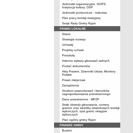
Jednostki organizacyjne, GOPS,
Instytucja kultury, OSP
Jednostki pomocnicze - sołectwa
Plan pracy komisji rewizyjnej
Sesje Rady Gminy Rypin
PRAWO LOKALNE
Statut
Strategia rozwoju
Uchwały
Projekty uchwał
Protokoły
Imienne wykazy głosowań radnych
Postać dokumentów
Akty Prawne, Dzienniki Ustaw, Monitory
Polskie
Prawo miejscowe
Zarządzenia
Studium uwarunkowań i kierunków
zagospodarowania przestrzennego
Dane przestrzenne - MPZP
Stałe obwody głosowania, numery,
granice oraz siedziby obwodowych komisji
wyborczych, opis granic okręgów
wyborczych
Plan ogólny gminy Rypin
FINANSE GMINY
Budżet