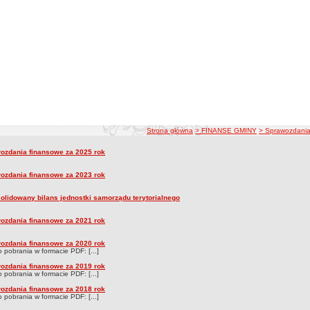
ścieżka nawigacji
Strona główna
> FINANSE GMINY
> Sprawozdania
dania finansowe
ozdania finansowe za 2025 rok
wozdania finansowe
ozdania finansowe za 2023 rok
olidowany bilans jednostki samorządu terytorialnego
ozdania finansowe za 2021 rok
ozdania finansowe za 2020 rok
do pobrania w formacie PDF: [...]
ozdania finansowe za 2019 rok
do pobrania w formacie PDF: [...]
ozdania finansowe za 2018 rok
do pobrania w formacie PDF: [...]