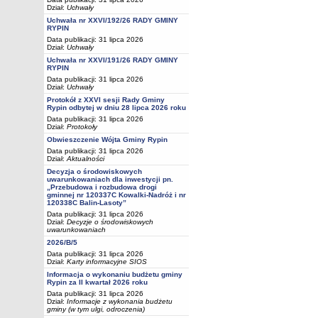
Dział:
Uchwały
Uchwała nr XXVI/192/26 RADY GMINY
RYPIN
Data publikacji: 31 lipca 2026
Dział:
Uchwały
Uchwała nr XXVI/191/26 RADY GMINY
RYPIN
Data publikacji: 31 lipca 2026
Dział:
Uchwały
Protokół z XXVI sesji Rady Gminy
Rypin odbytej w dniu 28 lipca 2026 roku
Data publikacji: 31 lipca 2026
Dział:
Protokoły
Obwieszczenie Wójta Gminy Rypin
Data publikacji: 31 lipca 2026
Dział:
Aktualności
Decyzja o środowiskowych
uwarunkowaniach dla inwestycji pn.
„Przebudowa i rozbudowa drogi
gminnej nr 120337C Kowalki-Nadróż i nr
120338C Balin-Lasoty”
Data publikacji: 31 lipca 2026
Dział:
Decyzje o środowiskowych
uwarunkowaniach
2026/B/5
Data publikacji: 31 lipca 2026
Dział:
Karty informacyjne SIOS
Informacja o wykonaniu budżetu gminy
Rypin za II kwartał 2026 roku
Data publikacji: 31 lipca 2026
Dział:
Informacje z wykonania budżetu
gminy (w tym ulgi, odroczenia)