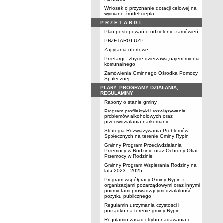
Wniosek o przyznanie dotacji celowej na
wymianę źródeł ciepła
P R Z E T A R G I
Plan postepowań o udzielenie zamówień
PRZETARGI UZP
Zapytania ofertowe
Przetargi - zbycie,dzierżawa,najem mienia
komunalnego
Zamówienia Gminnego Ośrodka Pomocy
Społecznej
PLANY, PROGRAMY DZIAŁANIA,
REGULAMINY
Raporty o stanie gminy
Program profilaktyki i rozwiązywania
problemów alkoholowych oraz
przeciwdziałania narkomanii
Strategia Rozwiązywania Problemów
Społecznych na terenie Gminy Rypin
Gminny Program Przeciwdziałania
Przemocy w Rodzinie oraz Ochrony Ofiar
Przemocy w Rodzinie
Gminny Program Wspierania Rodziny na
lata 2023 - 2025
Program współpracy Gminy Rypin z
organizacjami pozarządowymi oraz innymi
podmiotami prowadzącymi działalność
pożytku publicznego
Regulamin utrzymania czystości i
porządku na terenie gminy Rypin
Regulamin zasad i trybu nadawania i