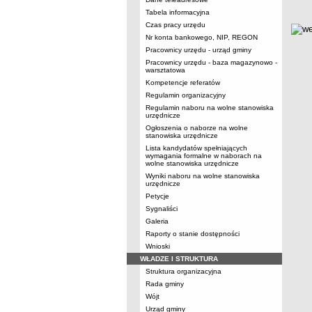
Tabela informacyjna
Czas pracy urzędu
metry
Nr konta bankowego, NIP, REGON
Pracownicy urzędu - urząd gminy
Pracownicy urzędu - baza magazynowo -
warsztatowa
Kompetencje referatów
Regulamin organizacyjny
Regulamin naboru na wolne stanowiska
urzędnicze
Ogłoszenia o naborze na wolne
stanowiska urzędnicze
Lista kandydatów spełniających
wymagania formalne w naborach na
wolne stanowiska urzędnicze
Wyniki naboru na wolne stanowiska
urzędnicze
Petycje
Sygnaliści
Galeria
Raporty o stanie dostępności
Wnioski
WŁADZE I STRUKTURA
Struktura organizacyjna
Rada gminy
Wójt
Urząd gminy