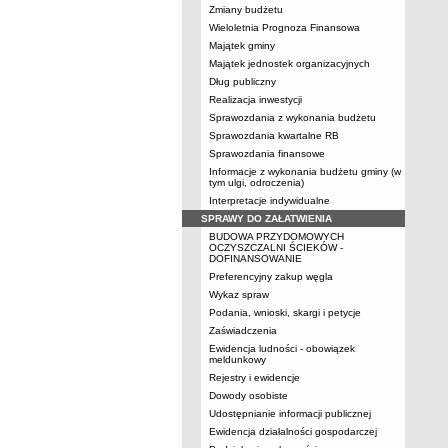
Zmiany budżetu
Wieloletnia Prognoza Finansowa
Majątek gminy
Majątek jednostek organizacyjnych
Dług publiczny
Realizacja inwestycji
Sprawozdania z wykonania budżetu
Sprawozdania kwartalne RB
Sprawozdania finansowe
Informacje z wykonania budżetu gminy (w
tym ulgi, odroczenia)
Interpretacje indywidualne
SPRAWY DO ZAŁATWIENIA
BUDOWA PRZYDOMOWYCH
OCZYSZCZALNI ŚCIEKÓW -
DOFINANSOWANIE
Preferencyjny zakup węgla
Wykaz spraw
Podania, wnioski, skargi i petycje
Zaświadczenia
Ewidencja ludności - obowiązek
meldunkowy
Rejestry i ewidencje
Dowody osobiste
Udostępnianie informacji publicznej
Ewidencja działalności gospodarczej