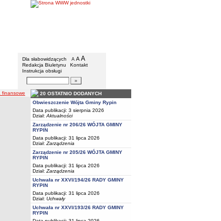
Gmina Rypin
Menu dodatkowe
A
powiększ czcionkę
A
standardowy rozmiar czcionki
Dla słabowidzących
A
pomniejsz czcionkę
Redakcja Biuletynu
Kontakt
Instrukcja obsługi
Wyszukiwarka artykułów
Szukaj
 finansowe
20 OSTATNIO DODANYCH
Obwieszczenie Wójta Gminy Rypin
Data publikacji: 3 sierpnia 2026
Dział:
Aktualności
Zarządzenie nr 206/26 WÓJTA GMINY
RYPIN
Data publikacji: 31 lipca 2026
Dział:
Zarządzenia
Zarządzenie nr 205/26 WÓJTA GMINY
RYPIN
Data publikacji: 31 lipca 2026
Dział:
Zarządzenia
Uchwała nr XXVI/194/26 RADY GMINY
RYPIN
Data publikacji: 31 lipca 2026
Dział:
Uchwały
Uchwała nr XXVI/193/26 RADY GMINY
RYPIN
Data publikacji: 31 lipca 2026