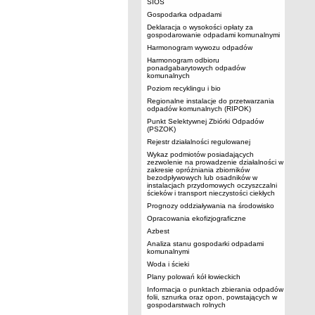
SIOS
Gospodarka odpadami
Deklaracja o wysokości opłaty za
gospodarowanie odpadami komunalnymi
Harmonogram wywozu odpadów
Harmonogram odbioru
ponadgabarytowych odpadów
komunalnych
Poziom recyklingu i bio
Regionalne instalacje do przetwarzania
odpadów komunalnych (RIPOK)
Punkt Selektywnej Zbiórki Odpadów
(PSZOK)
Rejestr działalności regulowanej
Wykaz podmiotów posiadających
zezwolenie na prowadzenie działalności w
zakresie opróżniania zbiorników
bezodpływowych lub osadników w
instalacjach przydomowych oczyszczalni
ścieków i transport nieczystości ciekłych
Prognozy oddziaływania na środowisko
Opracowania ekofizjograficzne
Azbest
Analiza stanu gospodarki odpadami
komunalnymi
Woda i ścieki
Plany polowań kół łowieckich
Informacja o punktach zbierania odpadów
folii, sznurka oraz opon, powstających w
gospodarstwach rolnych