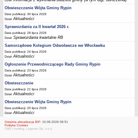
Podania, wnioski, skargi i petycje
Dział:
Obwieszczenie Wójta Gminy Rypin
Zaświadczenia
Data publikacji: 30 lipca 2026
Ewidencja ludności - obowiązek meldunkowy
Aktualności
Dział:
Rejestry i ewidencje
Sprawozdania za II kwartał 2026 r.
Dowody osobiste
Data publikacji: 28 lipca 2026
Sprawozdania kwartalne RB
Dział:
Udostępnianie informacji publicznej
Samorządowe Kolegium Odwoławcze we Włocławku
Ewidencja działalności gospodarczej
Data publikacji: 24 lipca 2026
Aktualności
Podziały nieruchomości
Dział:
Ogłoszenie Przewodniczącego Rady Gminy Rypin
Ochrona środowiska
Data publikacji: 23 lipca 2026
Dodatki mieszkaniowe
Aktualności
Dział:
Świadczenia rodzinne, Fundusz alimentacyjny
Obwieszczenie
Stypendia szkolne
Data publikacji: 21 lipca 2026
Aktualności
Dział:
Podatki i opłaty lokalne
Obwieszczenie Wójta Gminy Rypin
Młodociani pracownicy
Data publikacji: 20 lipca 2026
ePUAP - składanie dokumentów przez internet
Aktualności
Dział:
Wydanie warunków na zjazd z drogi gminnej
Ostatnia aktualizacja BIP:
10.08.2026 09:51
Polityka Cookies
Zezwolenie na usunięcie drzewa
CMS i hosting: Logonet Sp. z o.o.
Wniosek o ustalenie warunków zabudowy/o ustalenie lokalizacji