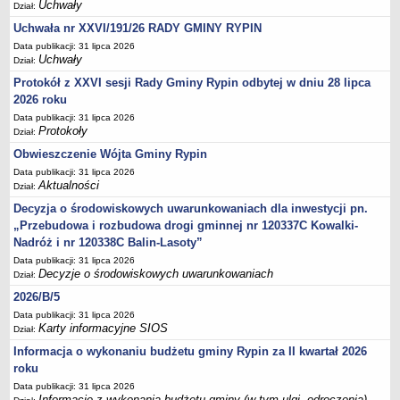
FINANSE GMINY
Uchwały
Dział:
Budżet
Uchwała nr XXVI/191/26 RADY GMINY RYPIN
Zmiany budżetu
Data publikacji: 31 lipca 2026
Uchwały
Dział:
Wieloletnia Prognoza Finansowa
Protokół z XXVI sesji Rady Gminy Rypin odbytej w dniu 28 lipca
Majątek gminy
2026 roku
Majątek jednostek organizacyjnych
Data publikacji: 31 lipca 2026
Protokoły
Dział:
Dług publiczny
Obwieszczenie Wójta Gminy Rypin
Realizacja inwestycji
Data publikacji: 31 lipca 2026
Sprawozdania z wykonania budżetu
Aktualności
Dział:
Sprawozdania kwartalne RB
Decyzja o środowiskowych uwarunkowaniach dla inwestycji pn.
„Przebudowa i rozbudowa drogi gminnej nr 120337C Kowalki-
Sprawozdania finansowe
Nadróż i nr 120338C Balin-Lasoty”
Informacje z wykonania budżetu gminy (w tym ulgi, odroczenia)
Data publikacji: 31 lipca 2026
Decyzje o środowiskowych uwarunkowaniach
Interpretacje indywidualne
Dział:
2026/B/5
SPRAWY DO ZAŁATWIENIA
BUDOWA PRZYDOMOWYCH OCZYSZCZALNI ŚCIEKÓW -
Data publikacji: 31 lipca 2026
Karty informacyjne SIOS
Dział:
DOFINANSOWANIE
Informacja o wykonaniu budżetu gminy Rypin za II kwartał 2026
Preferencyjny zakup węgla
roku
Wykaz spraw
Data publikacji: 31 lipca 2026
Informacje z wykonania budżetu gminy (w tym ulgi, odroczenia)