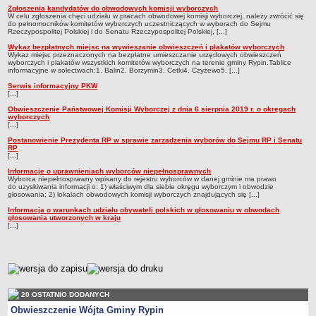
Regulamin naboru na wolne stanowiska urzędnicze
Zgłoszenia kandydatów do obwodowych komisji wyborczych
W celu zgłoszenia chęci udziału w pracach obwodowej komisji wyborczej, należy zwrócić się
Ogłoszenia o naborze na wolne stanowiska urzędnicze
do pełnomocników komitetów wyborczych uczestniczących w wyborach do Sejmu
Rzeczypospolitej Polskiej i do Senatu Rzeczypospolitej Polskiej, [...]
Lista kandydatów spełniających wymagania formalne w naborach na
Wykaz bezpłatnych miejsc na wywieszanie obwieszczeń i plakatów wyborczych
wolne stanowiska urzędnicze
Wykaz miejsc przeznaczonych na bezpłatne umieszczanie urzędowych obwieszczeń
wyborczych i plakatów wszystkich komitetów wyborczych na terenie gminy Rypin.Tablice
Wyniki naboru na wolne stanowiska urzędnicze
informacyjne w sołectwach:1. Balin2. Borzymin3. Cetki4. Czyżewo5. [...]
Serwis informacyjny PKW
Petycje
[...]
Sygnaliści
Obwieszczenie Państwowej Komisji Wyborczej z dnia 6 sierpnia 2019 r. o okręgach
wyborczych
Galeria
[...]
Postanowienie Prezydenta RP w sprawie zarządzenia wyborów do Sejmu RP i Senatu
Raporty o stanie dostępności
RP
[...]
Wnioski
Informacje o uprawnieniach wyborców niepełnosprawnych
WŁADZE I STRUKTURA
Wyborca niepełnosprawny wpisany do rejestru wyborców w danej gminie ma prawo
do uzyskiwania informacji o: 1) właściwym dla siebie okręgu wyborczym i obwodzie
Struktura organizacyjna
głosowania; 2) lokalach obwodowych komisji wyborczych znajdujących się [...]
Rada gminy
Informacja o warunkach udziału obywateli polskich w głosowaniu w obwodach
głosowania utworzonych w kraju
[...]
Wójt
Urząd gminy
Jednostki organizacyjne, GOPS, Instytucja kultury, OSP
metryczka
Jednostki pomocnicze - sołectwa
20 OSTATNIO DODANYCH
Plan pracy komisji rewizyjnej
Obwieszczenie Wójta Gminy Rypin