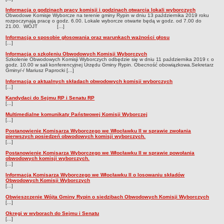
Dane statystyczne
Informacja o godzinach pracy komisji i godzinach otwarcia lokali wyborczych
Obwodowe Komisje Wyborcze na terenie gminy Rypin w dniu 13 października 2019 roku
rozpoczynają pracę o godz. 6.00. Lokale wyborcze otwarte będą w godz. od 7.00 do
Zadania publiczne
21.00. WÓJT [...]
Związki i stowarzyszenia
Informacja o sposobie głosowania oraz warunkach ważności głosu
[...]
Realizacja zadań publicznych
Informacja o szkoleniu Obwodowych Komisji Wyborczych
Szkolenie Obwodowych Komisji Wyborczych odbędzie się w dniu 11 października 2019 r. o
Rejestr zbiorów danych osobowych
godz. 10.00 w sali konferencyjnej Urzędu Gminy Rypin. Obecność obowiązkowa.Sekretarz
Gminy/-/ Mariusz Paprocki [...]
Rejestr instytucji kultury
Informacja o aktualnych składach obwodowych komisji wyborczych
[...]
RODO Klauzule informacyjne
Kandydaci do Sejmu RP i Senatu RP
AKTUALNOŚCI I OGŁOSZENIA
[...]
URZĄD GMINY
Multimedialne komunikaty Państwowej Komisji Wyborczej
[...]
Dane teleadresowe
Postanowienie Komisarza Wyborczego we Włocławku II w sprawie zwołania
Tabela informacyjna
pierwszych posiedzeń obwodowych komisji wyborczych.
[...]
Czas pracy urzędu
Postanowienie Komisarza Wyborczego we Włocławku II w sprawie powołania
obwodowych komisji wyborczych.
Nr konta bankowego, NIP, REGON
[...]
Pracownicy urzędu - urząd gminy
Informacja Komisarza Wyborczego we Włocławku II o losowaniu składów
Obwodowych Komisji Wyborczych
Pracownicy urzędu - baza magazynowo - warsztatowa
[...]
Obwieszczenie Wójta Gminy Rypin o siedzibach Obwodowych Komisji Wyborczych
Kompetencje referatów
[...]
Regulamin organizacyjny
Okręgi w wyborach do Sejmu i Senatu
[...]