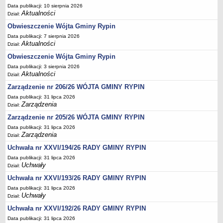
Sesje Rady Gminy Rypin
Data publikacji: 10 sierpnia 2026
Aktualności
Dział:
PRAWO LOKALNE
Statut
Obwieszczenie Wójta Gminy Rypin
Data publikacji: 7 sierpnia 2026
Strategia rozwoju
Aktualności
Dział:
Uchwały
Obwieszczenie Wójta Gminy Rypin
Projekty uchwał
Data publikacji: 3 sierpnia 2026
Aktualności
Dział:
Protokoły
Zarządzenie nr 206/26 WÓJTA GMINY RYPIN
Imienne wykazy głosowań radnych
Data publikacji: 31 lipca 2026
Postać dokumentów
Zarządzenia
Dział:
Akty Prawne, Dzienniki Ustaw, Monitory Polskie
Zarządzenie nr 205/26 WÓJTA GMINY RYPIN
Data publikacji: 31 lipca 2026
Prawo miejscowe
Zarządzenia
Dział:
Zarządzenia
Uchwała nr XXVI/194/26 RADY GMINY RYPIN
Studium uwarunkowań i kierunków zagospodarowania
Data publikacji: 31 lipca 2026
przestrzennego
Uchwały
Dział:
Dane przestrzenne - MPZP
Uchwała nr XXVI/193/26 RADY GMINY RYPIN
Data publikacji: 31 lipca 2026
Stałe obwody głosowania, numery, granice oraz siedziby
Uchwały
Dział:
obwodowych komisji wyborczych, opis granic okręgów wyborczych
Uchwała nr XXVI/192/26 RADY GMINY RYPIN
Plan ogólny gminy Rypin
Data publikacji: 31 lipca 2026