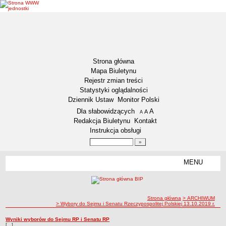
Strona główna
Mapa Biuletynu
Rejestr zmian treści
Statystyki oglądalności
Dziennik Ustaw
Monitor Polski
Menu dodatkowe
Dla słabowidzących
A
powiększ czcionkę
A
standardowy rozmiar czcionki
A
pomniejsz czcionkę
Redakcja Biuletynu
Kontakt
Instrukcja obsługi
Wyszukiwarka artykułów
Szukaj
MENU
Menu
DEKLARACJA DOSTĘPNOŚCI
NASZA GMINA
Status gminy
ścieżka nawigacji
Strona główna
> ARCHIWUM
> Wybory do Sejmu i Senatu Rzeczypospolitej Polskiej 13.10.2019 r.
Lokalizacja
Wybory do Sejmu i Senatu Rzeczypospolitej Polskiej 13.10.2019 r.
Wyniki wyborów do Sejmu RP i Senatu RP
Wybory do Sejmu i Senatu Rzeczypospolitej Polskiej 13.10.2019 r.
Insygnia gminy
[...]