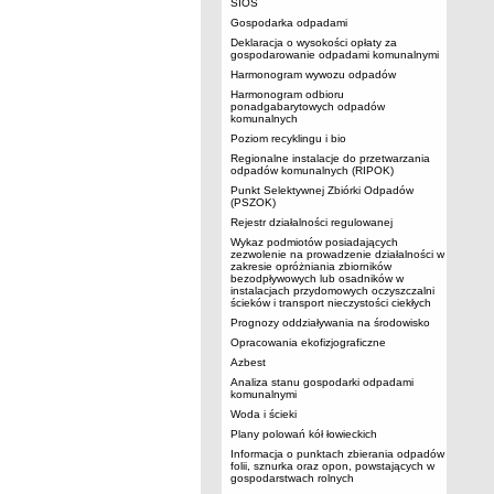
SIOS
Gospodarka odpadami
Deklaracja o wysokości opłaty za
gospodarowanie odpadami komunalnymi
Harmonogram wywozu odpadów
Harmonogram odbioru
ponadgabarytowych odpadów
komunalnych
Poziom recyklingu i bio
Regionalne instalacje do przetwarzania
odpadów komunalnych (RIPOK)
Punkt Selektywnej Zbiórki Odpadów
(PSZOK)
Rejestr działalności regulowanej
Wykaz podmiotów posiadających
zezwolenie na prowadzenie działalności w
zakresie opróżniania zbiorników
bezodpływowych lub osadników w
instalacjach przydomowych oczyszczalni
ścieków i transport nieczystości ciekłych
Prognozy oddziaływania na środowisko
Opracowania ekofizjograficzne
Azbest
Analiza stanu gospodarki odpadami
komunalnymi
Woda i ścieki
Plany polowań kół łowieckich
Informacja o punktach zbierania odpadów
folii, sznurka oraz opon, powstających w
gospodarstwach rolnych