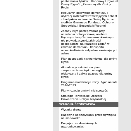
pozbawiania tytułów ,,Honorowy Obywatel
Gminy Rypin' i ,,Zasłużony dla Gminy
Rypin'
Regulamin dotowania demontażu i
utylizacji materiałów zawierających azbest
z budynków na terenie Gminy Rypin ze
środków Gminnego Funduszu Ochrony
Środowiska i Gospodarki Wodnej
Zasady i tryb postępowania przy
udzielaniu dotacji celowej osobom
fizycznym i wspólnotom mieszkaniowym
nie prowadzącym działalności
gospodarczej na realizację zadań w
zakresie demontażu, transportu i
unieszkodliwiania odpadów zawierających
azbes
Plan gospodarki niskoemisyjnej dla gminy
Rypin
Aktualizacja założeń do planu
zaopatrzenia w ciepło, energię
elektryczną i paliwa gazowe dla gminy
Rypin
Program Rewitalizacji Gminy Rypin na lata
2016-2023
Plany rozwoju gminy i miejscowości
Strategie Terytorialne Obszaru
Prowadzenia Polityki Terytorialnej
OCHRONA ŚRODOWISKA
Wycinka drzew
Raporty o oddziaływaniu przedsięwzięcia
na środowisko
Decyzje o środowiskowych
uwarunkowaniach