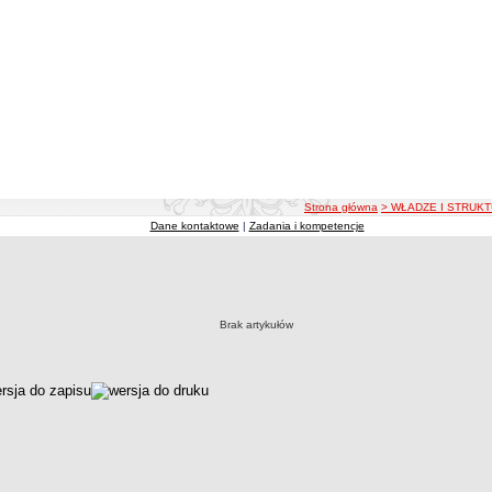
ścieżka nawigacji
Strona główna
> WŁADZE I STRUK
Dane kontaktowe
|
Zadania i kompetencje
Brak artykułów
czka