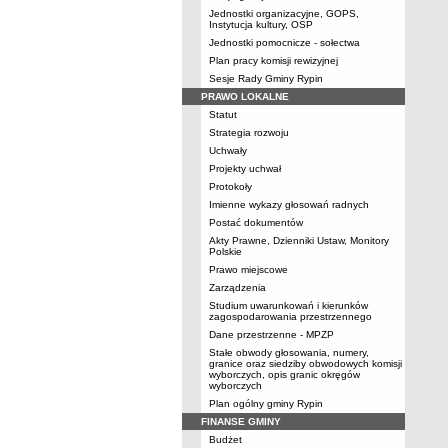
Jednostki organizacyjne, GOPS,
Instytucja kultury, OSP
Jednostki pomocnicze - sołectwa
Plan pracy komisji rewizyjnej
Sesje Rady Gminy Rypin
PRAWO LOKALNE
Statut
Strategia rozwoju
Uchwały
Projekty uchwał
Protokoły
Imienne wykazy głosowań radnych
Postać dokumentów
Akty Prawne, Dzienniki Ustaw, Monitory
Polskie
Prawo miejscowe
Zarządzenia
Studium uwarunkowań i kierunków
zagospodarowania przestrzennego
Dane przestrzenne - MPZP
Stałe obwody głosowania, numery,
granice oraz siedziby obwodowych komisji
wyborczych, opis granic okręgów
wyborczych
Plan ogólny gminy Rypin
FINANSE GMINY
Budżet