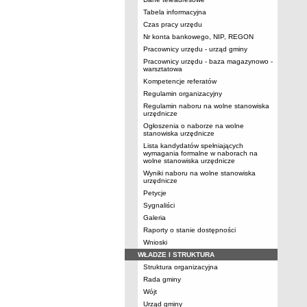
Tabela informacyjna
Czas pracy urzędu
Nr konta bankowego, NIP, REGON
Pracownicy urzędu - urząd gminy
Pracownicy urzędu - baza magazynowo -
warsztatowa
Kompetencje referatów
Regulamin organizacyjny
Regulamin naboru na wolne stanowiska
urzędnicze
Ogłoszenia o naborze na wolne
stanowiska urzędnicze
Lista kandydatów spełniających
wymagania formalne w naborach na
wolne stanowiska urzędnicze
Wyniki naboru na wolne stanowiska
urzędnicze
Petycje
Sygnaliści
Galeria
Raporty o stanie dostępności
Wnioski
WŁADZE I STRUKTURA
Struktura organizacyjna
Rada gminy
Wójt
Urząd gminy