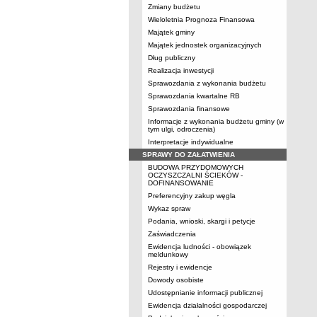
Zmiany budżetu
Wieloletnia Prognoza Finansowa
Majątek gminy
Majątek jednostek organizacyjnych
Dług publiczny
Realizacja inwestycji
Sprawozdania z wykonania budżetu
Sprawozdania kwartalne RB
Sprawozdania finansowe
Informacje z wykonania budżetu gminy (w
tym ulgi, odroczenia)
Interpretacje indywidualne
SPRAWY DO ZAŁATWIENIA
BUDOWA PRZYDOMOWYCH
OCZYSZCZALNI ŚCIEKÓW -
DOFINANSOWANIE
Preferencyjny zakup węgla
Wykaz spraw
Podania, wnioski, skargi i petycje
Zaświadczenia
Ewidencja ludności - obowiązek
meldunkowy
Rejestry i ewidencje
Dowody osobiste
Udostępnianie informacji publicznej
Ewidencja działalności gospodarczej