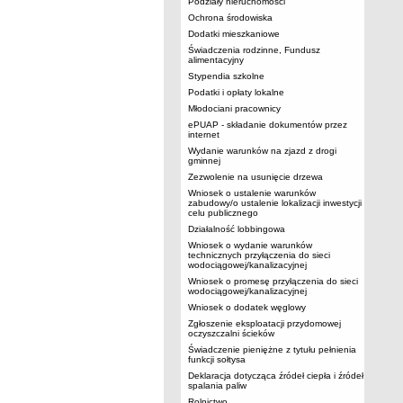
Podziały nieruchomości
Ochrona środowiska
Dodatki mieszkaniowe
Świadczenia rodzinne, Fundusz
alimentacyjny
Stypendia szkolne
Podatki i opłaty lokalne
Młodociani pracownicy
ePUAP - składanie dokumentów przez
internet
Wydanie warunków na zjazd z drogi
gminnej
Zezwolenie na usunięcie drzewa
Wniosek o ustalenie warunków
zabudowy/o ustalenie lokalizacji inwestycji
celu publicznego
Działalność lobbingowa
Wniosek o wydanie warunków
technicznych przyłączenia do sieci
wodociągowej/kanalizacyjnej
Wniosek o promesę przyłączenia do sieci
wodociągowej/kanalizacyjnej
Wniosek o dodatek węglowy
Zgłoszenie eksploatacji przydomowej
oczyszczalni ścieków
Świadczenie pieniężne z tytułu pełnienia
funkcji sołtysa
Deklaracja dotycząca źródeł ciepła i źródeł
spalania paliw
Rolnictwo