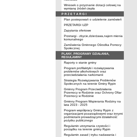
Wniosek o przyznanie dotacji celowej na
wymianę źródeł ciepła
P R Z E T A R G I
Plan postepowań o udzielenie zamówień
PRZETARGI UZP
Zapytania ofertowe
Przetargi - zbycie,dzierżawa,najem mienia
komunalnego
Zamówienia Gminnego Ośrodka Pomocy
Społecznej
PLANY, PROGRAMY DZIAŁANIA,
REGULAMINY
Raporty o stanie gminy
Program profilaktyki i rozwiązywania
problemów alkoholowych oraz
przeciwdziałania narkomanii
Strategia Rozwiązywania Problemów
Społecznych na terenie Gminy Rypin
Gminny Program Przeciwdziałania
Przemocy w Rodzinie oraz Ochrony Ofiar
Przemocy w Rodzinie
Gminny Program Wspierania Rodziny na
lata 2023 - 2025
Program współpracy Gminy Rypin z
organizacjami pozarządowymi oraz innymi
podmiotami prowadzącymi działalność
pożytku publicznego
Regulamin utrzymania czystości i
porządku na terenie gminy Rypin
Regulamin zasad i trybu nadawania i