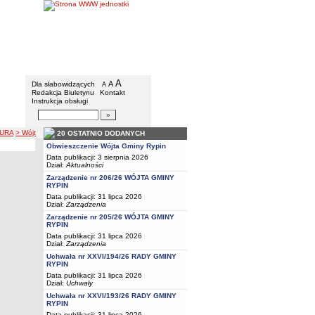
Gmina Rypin
Menu dodatkowe
A
powiększ czcionkę
A
standardowy rozmiar czcionki
Dla słabowidzących
A
pomniejsz czcionkę
Redakcja Biuletynu
Kontakt
Instrukcja obsługi
Wyszukiwarka artykułów
Szukaj
TURA
> Wójt
20 OSTATNIO DODANYCH
Obwieszczenie Wójta Gminy Rypin
Data publikacji: 3 sierpnia 2026
Dział:
Aktualności
Zarządzenie nr 206/26 WÓJTA GMINY
RYPIN
Data publikacji: 31 lipca 2026
Dział:
Zarządzenia
Zarządzenie nr 205/26 WÓJTA GMINY
RYPIN
Data publikacji: 31 lipca 2026
Dział:
Zarządzenia
Uchwała nr XXVI/194/26 RADY GMINY
RYPIN
Data publikacji: 31 lipca 2026
Dział:
Uchwały
Uchwała nr XXVI/193/26 RADY GMINY
RYPIN
Data publikacji: 31 lipca 2026