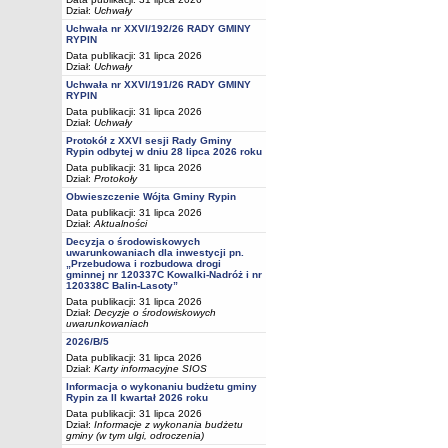
Dział:
Uchwały
Uchwała nr XXVI/192/26 RADY GMINY
RYPIN
Data publikacji: 31 lipca 2026
Dział:
Uchwały
Uchwała nr XXVI/191/26 RADY GMINY
RYPIN
Data publikacji: 31 lipca 2026
Dział:
Uchwały
Protokół z XXVI sesji Rady Gminy
Rypin odbytej w dniu 28 lipca 2026 roku
Data publikacji: 31 lipca 2026
Dział:
Protokoły
Obwieszczenie Wójta Gminy Rypin
Data publikacji: 31 lipca 2026
Dział:
Aktualności
Decyzja o środowiskowych
uwarunkowaniach dla inwestycji pn.
„Przebudowa i rozbudowa drogi
gminnej nr 120337C Kowalki-Nadróż i nr
120338C Balin-Lasoty”
Data publikacji: 31 lipca 2026
Dział:
Decyzje o środowiskowych
uwarunkowaniach
2026/B/5
Data publikacji: 31 lipca 2026
Dział:
Karty informacyjne SIOS
Informacja o wykonaniu budżetu gminy
Rypin za II kwartał 2026 roku
Data publikacji: 31 lipca 2026
Dział:
Informacje z wykonania budżetu
gminy (w tym ulgi, odroczenia)