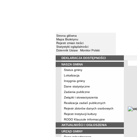
Strona główna
Mapa Biuletynu
Rejestr zmian treści
Statystyki oglądalności
Dziennik Ustaw
Monitor Polski
DEKLARACJA DOSTĘPNOŚCI
Menu
NASZA GMINA
Wójt
Status gminy
Lokalizacja
Wójt
Insygnia gminy
Dane statystyczne
Zadania publiczne
Związki i stowarzyszenia
Realizacja zadań publicznych
metry
Rejestr zbiorów danych osobowych
Rejestr instytucji kultury
RODO Klauzule informacyjne
AKTUALNOŚCI I OGŁOSZENIA
URZĄD GMINY
Dane teleadresowe