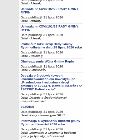
Dział:
Uchwały
Uchwała nr XXVI/192/26 RADY GMINY
RYPIN
Data publikacji: 31 lipca 2026
Dział:
Uchwały
Uchwała nr XXVI/191/26 RADY GMINY
RYPIN
Data publikacji: 31 lipca 2026
Dział:
Uchwały
Protokół z XXVI sesji Rady Gminy
Rypin odbytej w dniu 28 lipca 2026 roku
Data publikacji: 31 lipca 2026
Dział:
Protokoły
Obwieszczenie Wójta Gminy Rypin
Data publikacji: 31 lipca 2026
Dział:
Aktualności
Decyzja o środowiskowych
uwarunkowaniach dla inwestycji pn.
„Przebudowa i rozbudowa drogi
gminnej nr 120337C Kowalki-Nadróż i nr
120338C Balin-Lasoty”
Data publikacji: 31 lipca 2026
Dział:
Decyzje o środowiskowych
uwarunkowaniach
2026/B/5
Data publikacji: 31 lipca 2026
Dział:
Karty informacyjne SIOS
Informacja o wykonaniu budżetu gminy
Rypin za II kwartał 2026 roku
Data publikacji: 31 lipca 2026
Dział:
Informacje z wykonania budżetu
gminy (w tym ulgi, odroczenia)