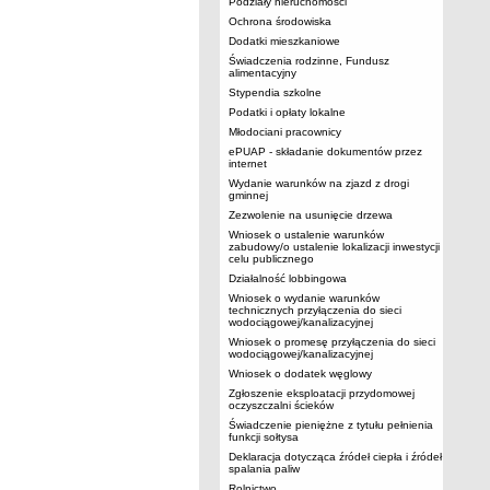
Podziały nieruchomości
Ochrona środowiska
Dodatki mieszkaniowe
Świadczenia rodzinne, Fundusz
alimentacyjny
Stypendia szkolne
Podatki i opłaty lokalne
Młodociani pracownicy
ePUAP - składanie dokumentów przez
internet
Wydanie warunków na zjazd z drogi
gminnej
Zezwolenie na usunięcie drzewa
Wniosek o ustalenie warunków
zabudowy/o ustalenie lokalizacji inwestycji
celu publicznego
Działalność lobbingowa
Wniosek o wydanie warunków
technicznych przyłączenia do sieci
wodociągowej/kanalizacyjnej
Wniosek o promesę przyłączenia do sieci
wodociągowej/kanalizacyjnej
Wniosek o dodatek węglowy
Zgłoszenie eksploatacji przydomowej
oczyszczalni ścieków
Świadczenie pieniężne z tytułu pełnienia
funkcji sołtysa
Deklaracja dotycząca źródeł ciepła i źródeł
spalania paliw
Rolnictwo