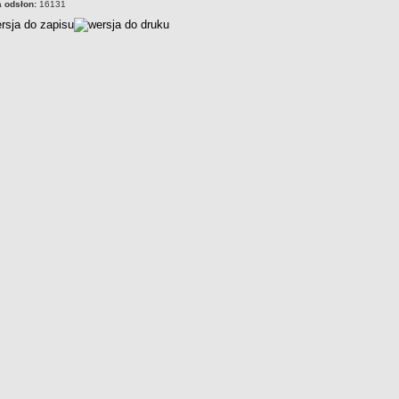
a odsłon:
16131