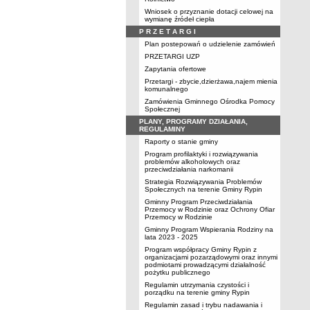
Wniosek o przyznanie dotacji celowej na
wymianę źródeł ciepła
P R Z E T A R G I
Plan postepowań o udzielenie zamówień
PRZETARGI UZP
Zapytania ofertowe
Przetargi - zbycie,dzierżawa,najem mienia
komunalnego
Zamówienia Gminnego Ośrodka Pomocy
Społecznej
PLANY, PROGRAMY DZIAŁANIA,
REGULAMINY
Raporty o stanie gminy
Program profilaktyki i rozwiązywania
problemów alkoholowych oraz
przeciwdziałania narkomanii
Strategia Rozwiązywania Problemów
Społecznych na terenie Gminy Rypin
Gminny Program Przeciwdziałania
Przemocy w Rodzinie oraz Ochrony Ofiar
Przemocy w Rodzinie
Gminny Program Wspierania Rodziny na
lata 2023 - 2025
Program współpracy Gminy Rypin z
organizacjami pozarządowymi oraz innymi
podmiotami prowadzącymi działalność
pożytku publicznego
Regulamin utrzymania czystości i
porządku na terenie gminy Rypin
Regulamin zasad i trybu nadawania i