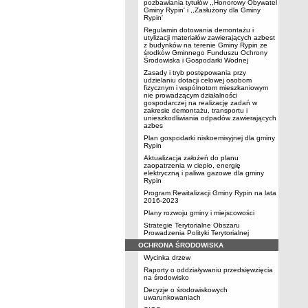
pozbawiania tytułów ,,Honorowy Obywatel
Gminy Rypin' i ,,Zasłużony dla Gminy
Rypin'
Regulamin dotowania demontażu i
utylizacji materiałów zawierających azbest
z budynków na terenie Gminy Rypin ze
środków Gminnego Funduszu Ochrony
Środowiska i Gospodarki Wodnej
Zasady i tryb postępowania przy
udzielaniu dotacji celowej osobom
fizycznym i wspólnotom mieszkaniowym
nie prowadzącym działalności
gospodarczej na realizację zadań w
zakresie demontażu, transportu i
unieszkodliwiania odpadów zawierających
azbes
Plan gospodarki niskoemisyjnej dla gminy
Rypin
Aktualizacja założeń do planu
zaopatrzenia w ciepło, energię
elektryczną i paliwa gazowe dla gminy
Rypin
Program Rewitalizacji Gminy Rypin na lata
2016-2023
Plany rozwoju gminy i miejscowości
Strategie Terytorialne Obszaru
Prowadzenia Polityki Terytorialnej
OCHRONA ŚRODOWISKA
Wycinka drzew
Raporty o oddziaływaniu przedsięwzięcia
na środowisko
Decyzje o środowiskowych
uwarunkowaniach