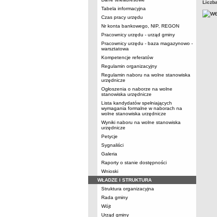
Liczb
Tabela informacyjna
Czas pracy urzędu
Nr konta bankowego, NIP, REGON
Pracownicy urzędu - urząd gminy
Pracownicy urzędu - baza magazynowo -
warsztatowa
Kompetencje referatów
Regulamin organizacyjny
Regulamin naboru na wolne stanowiska
urzędnicze
Ogłoszenia o naborze na wolne
stanowiska urzędnicze
Lista kandydatów spełniających
wymagania formalne w naborach na
wolne stanowiska urzędnicze
Wyniki naboru na wolne stanowiska
urzędnicze
Petycje
Sygnaliści
Galeria
Raporty o stanie dostępności
Wnioski
WŁADZE I STRUKTURA
Struktura organizacyjna
Rada gminy
Wójt
Urząd gminy