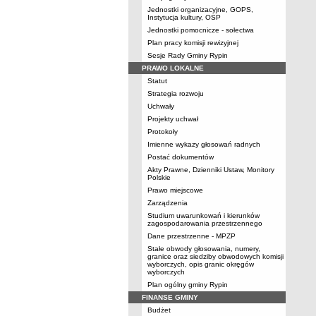
Jednostki organizacyjne, GOPS,
Instytucja kultury, OSP
Jednostki pomocnicze - sołectwa
Plan pracy komisji rewizyjnej
Sesje Rady Gminy Rypin
PRAWO LOKALNE
Statut
Strategia rozwoju
Uchwały
Projekty uchwał
Protokoły
Imienne wykazy głosowań radnych
Postać dokumentów
Akty Prawne, Dzienniki Ustaw, Monitory
Polskie
Prawo miejscowe
Zarządzenia
Studium uwarunkowań i kierunków
zagospodarowania przestrzennego
Dane przestrzenne - MPZP
Stałe obwody głosowania, numery,
granice oraz siedziby obwodowych komisji
wyborczych, opis granic okręgów
wyborczych
Plan ogólny gminy Rypin
FINANSE GMINY
Budżet