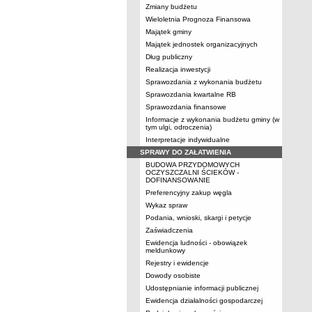
Zmiany budżetu
Wieloletnia Prognoza Finansowa
Majątek gminy
Majątek jednostek organizacyjnych
Dług publiczny
Realizacja inwestycji
Sprawozdania z wykonania budżetu
Sprawozdania kwartalne RB
Sprawozdania finansowe
Informacje z wykonania budżetu gminy (w
tym ulgi, odroczenia)
Interpretacje indywidualne
SPRAWY DO ZAŁATWIENIA
BUDOWA PRZYDOMOWYCH
OCZYSZCZALNI ŚCIEKÓW -
DOFINANSOWANIE
Preferencyjny zakup węgla
Wykaz spraw
Podania, wnioski, skargi i petycje
Zaświadczenia
Ewidencja ludności - obowiązek
meldunkowy
Rejestry i ewidencje
Dowody osobiste
Udostępnianie informacji publicznej
Ewidencja działalności gospodarczej