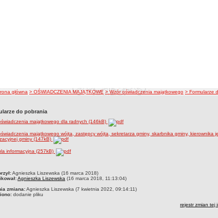
ieżka nawigacji
trona główna
> OŚWIADCZENIA MAJĄTKOWE
> Wzór oświadczenia majątkowego
> Formularze 
larze do pobrania
oświadczenia majątkowego dla radnych (146kB)
świadczenia majątkowego wójta, zastępcy wójta, sekretarza gminy, skarbnika gminy, kierownika j
zacyjnej gminy (147kB)
la informacyjna (257kB)
czka
rzył:
Agnieszka Liszewska (16 marca 2018)
ikował:
Agnieszka Liszewska
(16 marca 2018, 11:13:04)
nia zmiana:
Agnieszka Liszewska (7 kwietnia 2022, 09:14:11)
iono:
dodanie pliku
rejestr zmian tej 