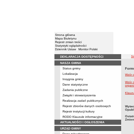
Strona główna
Mapa Biuletynu
Rejestr zmian treści
Statystyki oglądalności
Dziennik Ustaw
Monitor Polski
śc
S
DEKLARACJA DOSTĘPNOŚCI
Menu
NASZA GMINA
Status gminy
Formu
Lokalizacja
Wzór 
Insygnia gminy
Wzór o
Dane statystyczne
organi
Zadania publiczne
Klauzu
Związki i stowarzyszenia
Realizacja zadań publicznych
metry
Rejestr zbiorów danych osobowych
Wytwo
Opubl
Rejestr instytucji kultury
Ostat
RODO Klauzule informacyjne
Zmien
AKTUALNOŚCI I OGŁOSZENIA
URZĄD GMINY
Dane teleadresowe