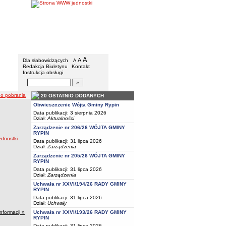
Gmina Rypin
Menu dodatkowe
A
powiększ czcionkę
A
standardowy rozmiar czcionki
Dla słabowidzących
A
pomniejsz czcionkę
Redakcja Biuletynu
Kontakt
Instrukcja obsługi
Wyszukiwarka artykułów
Szukaj
do pobrania
20 OSTATNIO DODANYCH
Obwieszczenie Wójta Gminy Rypin
Data publikacji: 3 sierpnia 2026
Dział:
Aktualności
Zarządzenie nr 206/26 WÓJTA GMINY
RYPIN
ednostki
Data publikacji: 31 lipca 2026
Dział:
Zarządzenia
Zarządzenie nr 205/26 WÓJTA GMINY
RYPIN
Data publikacji: 31 lipca 2026
Dział:
Zarządzenia
Uchwała nr XXVI/194/26 RADY GMINY
RYPIN
Data publikacji: 31 lipca 2026
Dział:
Uchwały
Uchwała nr XXVI/193/26 RADY GMINY
informacji »
RYPIN
Data publikacji: 31 lipca 2026