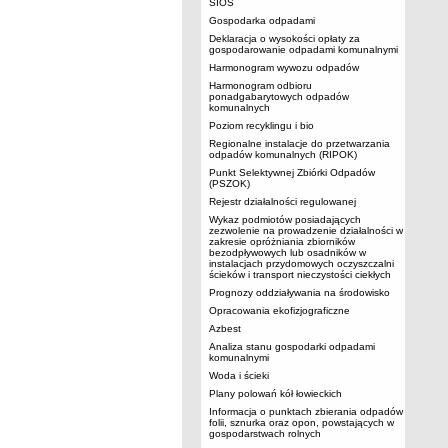
SIOS
Gospodarka odpadami
Deklaracja o wysokości opłaty za
gospodarowanie odpadami komunalnymi
Harmonogram wywozu odpadów
Harmonogram odbioru
ponadgabarytowych odpadów
komunalnych
Poziom recyklingu i bio
Regionalne instalacje do przetwarzania
odpadów komunalnych (RIPOK)
Punkt Selektywnej Zbiórki Odpadów
(PSZOK)
Rejestr działalności regulowanej
Wykaz podmiotów posiadających
zezwolenie na prowadzenie działalności w
zakresie opróżniania zbiorników
bezodpływowych lub osadników w
instalacjach przydomowych oczyszczalni
ścieków i transport nieczystości ciekłych
Prognozy oddziaływania na środowisko
Opracowania ekofizjograficzne
Azbest
Analiza stanu gospodarki odpadami
komunalnymi
Woda i ścieki
Plany polowań kół łowieckich
Informacja o punktach zbierania odpadów
folii, sznurka oraz opon, powstających w
gospodarstwach rolnych