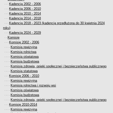
Sesje Rady Gminy Rypin
Kadencja 2002 - 2006
· · ·
PRAWO LOKALNE
Kadencja 2006 - 2010
· · ·
Statut
Kadencja 2010 - 2014
· · ·
Kadencja 2014 - 2018
· · ·
Strategia rozwoju
Kadencja 2018 - 2023 (kadencja przedłużona do 30 kwietnia 2024
· · ·
Uchwały
roku)
Projekty uchwał
Kadencja 2024 - 2029
· · ·
Komisje
· ·
Protokoły
Komisje 2002 - 2006
· · ·
Imienne wykazy głosowań radnych
Komisja rewizyjna
· · · ·
Komisja rolnictwa
Postać dokumentów
· · · ·
Komisja oświatowa
· · · ·
Akty Prawne, Dzienniki Ustaw, Monitory Polskie
Komisja budżetowa
· · · ·
Prawo miejscowe
Komisja zdrowia, opieki społecznej i bezpieczeństwa publicznego
· · · ·
Komisja statutowa
· · · ·
Zarządzenia
Komisje 2006 - 2010
· · ·
Studium uwarunkowań i kierunków zagospodarowania
Komisja rewizyjna
· · · ·
przestrzennego
Komisja rolnictwa i rozwoju wsi
· · · ·
Dane przestrzenne - MPZP
Komisja oświatowa
· · · ·
Komisja budżetowa
· · · ·
Stałe obwody głosowania, numery, granice oraz siedziby
Komisja zdrowia, opieki społecznej i bezpieczeństwa publicznego
· · · ·
obwodowych komisji wyborczych, opis granic okręgów wyborczych
Komisje 2010-2014
· · ·
Plan ogólny gminy Rypin
Komisja rewizyjna
· · · ·