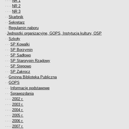
NR 1
· · · ·
inwestycji celu publicznego
NR 2
· · · ·
NR 3
Działalność lobbingowa
· · · ·
Skarbnik
· ·
Wniosek o wydanie warunków technicznych przyłączenia do sieci
Sekretarz
· ·
wodociągowej/kanalizacyjnej
Regulamin naboru
· ·
Wniosek o promesę przyłączenia do sieci
Jednostki organizacyjne, GOPS, Instytucja kultury, OSP
·
wodociągowej/kanalizacyjnej
Szkoły
· ·
SP Kowalki
· · ·
Wniosek o dodatek węglowy
SP Borzymin
· · ·
Zgłoszenie eksploatacji przydomowej oczyszczalni ścieków
SP Sadłowo
· · ·
Świadczenie pieniężne z tytułu pełnienia funkcji sołtysa
SP Starorypin Rządowy
· · ·
SP Stępowo
· · ·
Deklaracja dotycząca źródeł ciepła i źródeł spalania paliw
SP Zakrocz
· · ·
Rolnictwo
Gminna Biblioteka Publiczna
· ·
GOPS
Wniosek o przyznanie dotacji celowej na wymianę źródeł ciepła
· ·
Informacje podstawowe
· · ·
P R Z E T A R G I
Sprawozdania
· · ·
Plan postepowań o udzielenie zamówień
2002 r.
· · · ·
PRZETARGI UZP
2003 r.
· · · ·
2004 r.
Zapytania ofertowe
· · · ·
2005 r.
· · · ·
Przetargi - zbycie,dzierżawa,najem mienia komunalnego
2006 r.
· · · ·
Zamówienia Gminnego Ośrodka Pomocy Społecznej
2007 r.
· · · ·