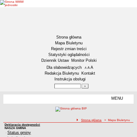
Strona główna
Mapa Biuletynu
Rejestr zmian treści
Statystyki oglądalności
Dziennik Ustaw
Monitor Polski
Menu dodatkowe
Dla słabowidzących
A
powiększ czcionkę
A
standardowy rozmiar czcionki
A
pomniejsz czcionkę
Redakcja Biuletynu
Kontakt
Instrukcja obsługi
Wyszukiwarka artykułów
Szukaj
MENU
Menu
DEKLARACJA DOSTĘPNOŚCI
NASZA GMINA
Status gminy
ścieżka nawigacji
Strona główna
> Mapa Biuletynu
Deklaracja dostępności
Lokalizacja
Mapa Biuletynu
NASZA GMINA
Status gminy
·
Insygnia gminy