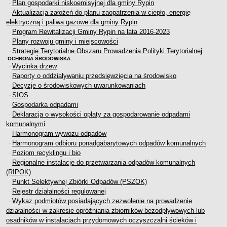
Plan gospodarki niskoemisyjnej dla gminy Rypin
·
Aktualizacja założeń do planu zaopatrzenia w ciepło, energię
·
elektryczną i paliwa gazowe dla gminy Rypin
Program Rewitalizacji Gminy Rypin na lata 2016-2023
·
Plany rozwoju gminy i miejscowości
·
Strategie Terytorialne Obszaru Prowadzenia Polityki Terytorialnej
·
OCHRONA ŚRODOWISKA
Wycinka drzew
·
Raporty o oddziaływaniu przedsięwzięcia na środowisko
·
Decyzje o środowiskowych uwarunkowaniach
·
SIOS
·
Gospodarka odpadami
·
Deklaracja o wysokości opłaty za gospodarowanie odpadami
·
komunalnymi
Harmonogram wywozu odpadów
·
Harmonogram odbioru ponadgabarytowych odpadów komunalnych
·
Poziom recyklingu i bio
·
Regionalne instalacje do przetwarzania odpadów komunalnych
·
(RIPOK)
Punkt Selektywnej Zbiórki Odpadów (PSZOK)
·
Rejestr działalności regulowanej
·
Wykaz podmiotów posiadających zezwolenie na prowadzenie
·
działalności w zakresie opróżniania zbiorników bezodpływowych lub
osadników w instalacjach przydomowych oczyszczalni ścieków i