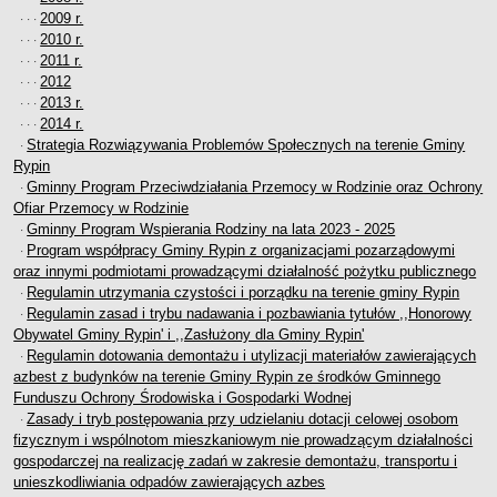
2009 r.
· · ·
2010 r.
· · ·
2011 r.
· · ·
2012
· · ·
2013 r.
· · ·
2014 r.
· · ·
Strategia Rozwiązywania Problemów Społecznych na terenie Gminy
·
Rypin
Gminny Program Przeciwdziałania Przemocy w Rodzinie oraz Ochrony
·
Ofiar Przemocy w Rodzinie
Gminny Program Wspierania Rodziny na lata 2023 - 2025
·
Program współpracy Gminy Rypin z organizacjami pozarządowymi
·
oraz innymi podmiotami prowadzącymi działalność pożytku publicznego
Regulamin utrzymania czystości i porządku na terenie gminy Rypin
·
Regulamin zasad i trybu nadawania i pozbawiania tytułów ,,Honorowy
·
Obywatel Gminy Rypin' i ,,Zasłużony dla Gminy Rypin'
Regulamin dotowania demontażu i utylizacji materiałów zawierających
·
azbest z budynków na terenie Gminy Rypin ze środków Gminnego
Funduszu Ochrony Środowiska i Gospodarki Wodnej
Zasady i tryb postępowania przy udzielaniu dotacji celowej osobom
·
fizycznym i wspólnotom mieszkaniowym nie prowadzącym działalności
gospodarczej na realizację zadań w zakresie demontażu, transportu i
unieszkodliwiania odpadów zawierających azbes