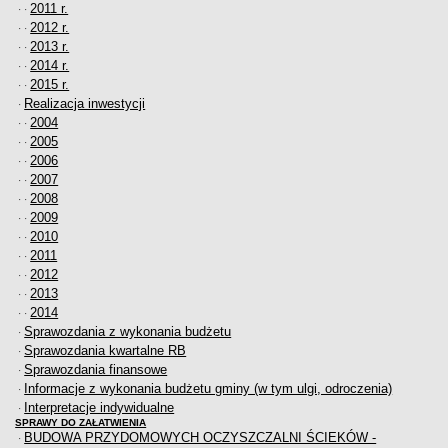
2011 r.
· ·
2012 r.
· ·
2013 r.
· ·
2014 r.
· ·
2015 r.
· ·
Realizacja inwestycji
·
2004
· ·
2005
· ·
2006
· ·
2007
· ·
2008
· ·
2009
· ·
2010
· ·
2011
· ·
2012
· ·
2013
· ·
2014
· ·
Sprawozdania z wykonania budżetu
·
Sprawozdania kwartalne RB
·
Sprawozdania finansowe
·
Informacje z wykonania budżetu gminy (w tym ulgi, odroczenia)
·
Interpretacje indywidualne
·
SPRAWY DO ZAŁATWIENIA
BUDOWA PRZYDOMOWYCH OCZYSZCZALNI ŚCIEKÓW -
·