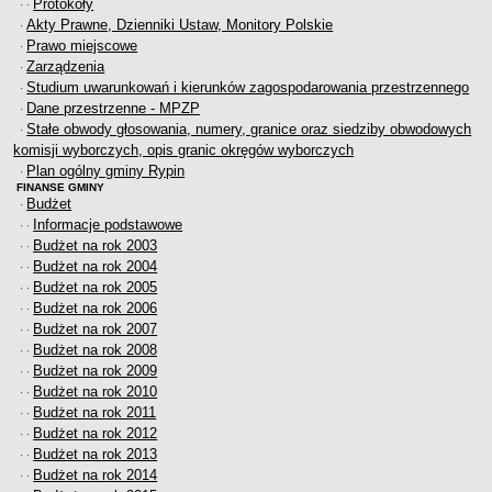
Protokoły
· ·
Akty Prawne, Dzienniki Ustaw, Monitory Polskie
·
Prawo miejscowe
·
Zarządzenia
·
Studium uwarunkowań i kierunków zagospodarowania przestrzennego
·
Dane przestrzenne - MPZP
·
Stałe obwody głosowania, numery, granice oraz siedziby obwodowych
·
komisji wyborczych, opis granic okręgów wyborczych
Plan ogólny gminy Rypin
·
FINANSE GMINY
Budżet
·
Informacje podstawowe
· ·
Budżet na rok 2003
· ·
Budżet na rok 2004
· ·
Budżet na rok 2005
· ·
Budżet na rok 2006
· ·
Budżet na rok 2007
· ·
Budżet na rok 2008
· ·
Budżet na rok 2009
· ·
Budżet na rok 2010
· ·
Budżet na rok 2011
· ·
Budżet na rok 2012
· ·
Budżet na rok 2013
· ·
Budżet na rok 2014
· ·