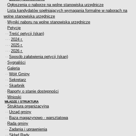
Regulamin naboru na wolne stanowiska urzędnicze
Ogłoszenia o naborze na wolne stanowiska urzędnicze
·
Ogłoszenia o naborze na wolne stanowiska urzędnicze
Lista kandydatów spełniających wymagania formalne w naborach na
·
wolne stanowiska urzędnicze
Lista kandydatów spełniających wymagania formalne w naborach na
Wyniki naboru na wolne stanowiska urzędnicze
wolne stanowiska urzędnicze
·
Petycje
·
Wyniki naboru na wolne stanowiska urzędnicze
Treść petycji (skan)
· ·
Petycje
2024 r.
· · ·
2025 r.
Sygnaliści
· · ·
2026 r.
· · ·
Galeria
Sposób załatwienia petycji (skan)
· ·
Raporty o stanie dostępności
Sygnaliści
·
Galeria
·
Wnioski
Wójt Gminy
· ·
WŁADZE I STRUKTURA
Sekretarz
· ·
Struktura organizacyjna
Skarbnik
· ·
Rada gminy
Raporty o stanie dostępności
·
Wnioski
·
Wójt
WŁADZE I STRUKTURA
Struktura organizacyjna
Urząd gminy
·
Urząd gminy
· ·
Jednostki organizacyjne, GOPS, Instytucja kultury, OSP
Baza magazynowo - warsztatowa
· ·
Jednostki pomocnicze - sołectwa
Rada gminy
·
Zadania i uprawnienia
· ·
Plan pracy komisji rewizyjnej
Skład Rady
· ·