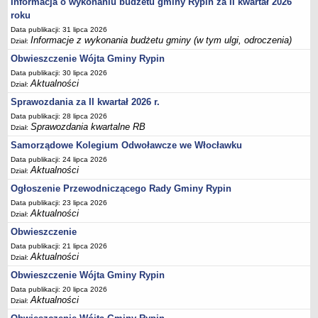
Informacja o wykonaniu budżetu gminy Rypin za II kwartał 2026
inwestycji celu publicznego
roku
Działalność lobbingowa
Data publikacji: 31 lipca 2026
Informacje z wykonania budżetu gminy (w tym ulgi, odroczenia)
Dział:
Wniosek o wydanie warunków technicznych przyłączenia do sieci
Obwieszczenie Wójta Gminy Rypin
wodociągowej/kanalizacyjnej
Data publikacji: 30 lipca 2026
Wniosek o promesę przyłączenia do sieci
Aktualności
Dział:
wodociągowej/kanalizacyjnej
Sprawozdania za II kwartał 2026 r.
Wniosek o dodatek węglowy
Data publikacji: 28 lipca 2026
Sprawozdania kwartalne RB
Dział:
Zgłoszenie eksploatacji przydomowej oczyszczalni ścieków
Samorządowe Kolegium Odwoławcze we Włocławku
Świadczenie pieniężne z tytułu pełnienia funkcji sołtysa
Data publikacji: 24 lipca 2026
Deklaracja dotycząca źródeł ciepła i źródeł spalania paliw
Aktualności
Dział:
Rolnictwo
Ogłoszenie Przewodniczącego Rady Gminy Rypin
Wniosek o przyznanie dotacji celowej na wymianę źródeł ciepła
Data publikacji: 23 lipca 2026
Aktualności
Dział:
P R Z E T A R G I
Obwieszczenie
Plan postepowań o udzielenie zamówień
Data publikacji: 21 lipca 2026
PRZETARGI UZP
Aktualności
Dział:
Zapytania ofertowe
Obwieszczenie Wójta Gminy Rypin
Przetargi - zbycie,dzierżawa,najem mienia komunalnego
Data publikacji: 20 lipca 2026
Aktualności
Dział:
Zamówienia Gminnego Ośrodka Pomocy Społecznej