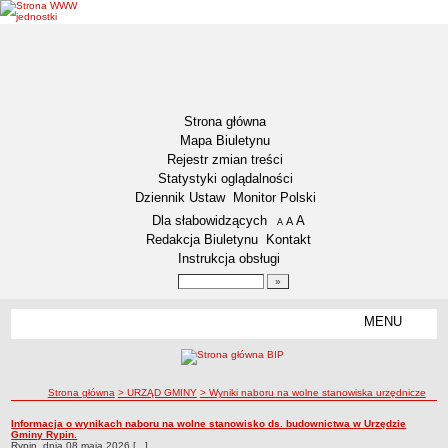
Strona główna
Mapa Biuletynu
Rejestr zmian treści
Statystyki oglądalności
Dziennik Ustaw
Monitor Polski
Menu dodatkowe
Dla słabowidzących
A
powiększ czcionkę
A
standardowy rozmiar czcionki
A
pomniejsz czcionkę
Redakcja Biuletynu
Kontakt
Instrukcja obsługi
Wyszukiwarka artykułów
Szukaj
MENU
Menu
DEKLARACJA DOSTĘPNOŚCI
NASZA GMINA
Status gminy
ścieżka nawigacji
Strona główna
> URZĄD GMINY
> Wyniki naboru na wolne stanowiska urzędnicze
Lokalizacja
Wyniki naboru na wolne stanowiska urzędnicze
Informacja o wynikach naboru na wolne stanowisko ds. budownictwa w Urzędzie
Wyniki naboru na wolne stanowiska urzędnicze
Gminy Rypin.
Insygnia gminy
Rypin, dnia 08 maja 2026 [...]