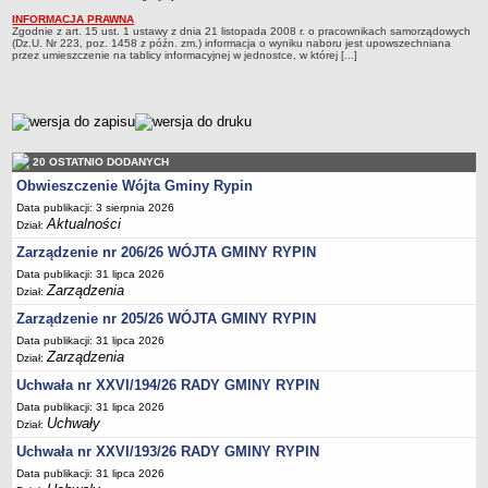
FINANSE GMINY
INFORMACJA PRAWNA
Budżet
Zgodnie z art. 15 ust. 1 ustawy z dnia 21 listopada 2008 r. o pracownikach samorządowych
(Dz.U. Nr 223, poz. 1458 z późn. zm.) informacja o wyniku naboru jest upowszechniana
Zmiany budżetu
przez umieszczenie na tablicy informacyjnej w jednostce, w której [...]
Wieloletnia Prognoza Finansowa
Majątek gminy
metryczka
Majątek jednostek organizacyjnych
20 OSTATNIO DODANYCH
Dług publiczny
Obwieszczenie Wójta Gminy Rypin
Realizacja inwestycji
Data publikacji: 3 sierpnia 2026
Sprawozdania z wykonania budżetu
Aktualności
Dział:
Sprawozdania kwartalne RB
Zarządzenie nr 206/26 WÓJTA GMINY RYPIN
Data publikacji: 31 lipca 2026
Sprawozdania finansowe
Zarządzenia
Dział:
Informacje z wykonania budżetu gminy (w tym ulgi, odroczenia)
Zarządzenie nr 205/26 WÓJTA GMINY RYPIN
Interpretacje indywidualne
Data publikacji: 31 lipca 2026
Zarządzenia
Dział:
SPRAWY DO ZAŁATWIENIA
BUDOWA PRZYDOMOWYCH OCZYSZCZALNI ŚCIEKÓW -
Uchwała nr XXVI/194/26 RADY GMINY RYPIN
DOFINANSOWANIE
Data publikacji: 31 lipca 2026
Uchwały
Dział:
Preferencyjny zakup węgla
Uchwała nr XXVI/193/26 RADY GMINY RYPIN
Wykaz spraw
Data publikacji: 31 lipca 2026