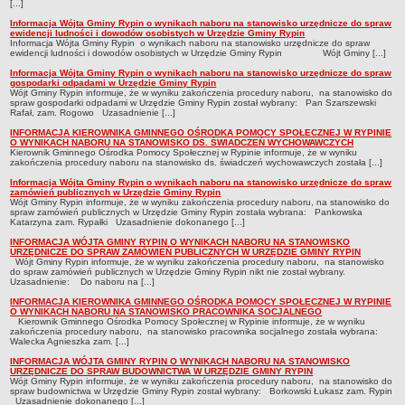
[...]
Sesje Rady Gminy Rypin
Informacja Wójta Gminy Rypin o wynikach naboru na stanowisko urzędnicze do spraw
PRAWO LOKALNE
ewidencji ludności i dowodów osobistych w Urzędzie Gminy Rypin
Informacja Wójta Gminy Rypin o wynikach naboru na stanowisko urzędnicze do spraw
Statut
ewidencji ludności i dowodów osobistych w Urzędzie Gminy Rypin Wójt Gminy [...]
Strategia rozwoju
Informacja Wójta Gminy Rypin o wynikach naboru na stanowisko urzędnicze do spraw
gospodarki odpadami w Urzędzie Gminy Rypin
Uchwały
Wójt Gminy Rypin informuje, że w wyniku zakończenia procedury naboru, na stanowisko do
spraw gospodarki odpadami w Urzędzie Gminy Rypin został wybrany: Pan Szarszewski
Rafał, zam. Rogowo Uzasadnienie [...]
Projekty uchwał
INFORMACJA KIEROWNIKA GMINNEGO OŚRODKA POMOCY SPOŁECZNEJ W RYPINIE
Protokoły
O WYNIKACH NABORU NA STANOWISKO DS. ŚWIADCZEŃ WYCHOWAWCZYCH
Kierownik Gminnego Ośrodka Pomocy Społecznej w Rypinie informuje, że w wyniku
Imienne wykazy głosowań radnych
zakończenia procedury naboru na stanowisko ds. świadczeń wychowawczych została [...]
Informacja Wójta Gminy Rypin o wynikach naboru na stanowisko urzędnicze do spraw
Postać dokumentów
zamówień publicznych w Urzędzie Gminy Rypin
Wójt Gminy Rypin informuje, że w wyniku zakończenia procedury naboru, na stanowisko do
Akty Prawne, Dzienniki Ustaw, Monitory Polskie
spraw zamówień publicznych w Urzędzie Gminy Rypin została wybrana: Pankowska
Katarzyna zam. Rypałki Uzasadnienie dokonanego [...]
Prawo miejscowe
INFORMACJA WÓJTA GMINY RYPIN O WYNIKACH NABORU NA STANOWISKO
URZĘDNICZE DO SPRAW ZAMÓWIEŃ PUBLICZNYCH W URZĘDZIE GMINY RYPIN
Zarządzenia
Wójt Gminy Rypin informuje, że w wyniku zakończenia procedury naboru, na stanowisko
do spraw zamówień publicznych w Urzędzie Gminy Rypin nikt nie został wybrany.
Studium uwarunkowań i kierunków zagospodarowania
Uzasadnienie: Do naboru na [...]
przestrzennego
INFORMACJA KIEROWNIKA GMINNEGO OŚRODKA POMOCY SPOŁECZNEJ W RYPINIE
O WYNIKACH NABORU NA STANOWISKO PRACOWNIKA SOCJALNEGO
Dane przestrzenne - MPZP
Kierownik Gminnego Ośrodka Pomocy Społecznej w Rypinie informuje, że w wyniku
zakończenia procedury naboru, na stanowisko pracownika socjalnego została wybrana:
Walecka Agnieszka zam. [...]
Stałe obwody głosowania, numery, granice oraz siedziby
obwodowych komisji wyborczych, opis granic okręgów wyborczych
INFORMACJA WÓJTA GMINY RYPIN O WYNIKACH NABORU NA STANOWISKO
URZĘDNICZE DO SPRAW BUDOWNICTWA W URZĘDZIE GMINY RYPIN
Wójt Gminy Rypin informuje, że w wyniku zakończenia procedury naboru, na stanowisko do
Plan ogólny gminy Rypin
spraw budownictwa w Urzędzie Gminy Rypin został wybrany: Borkowski Łukasz zam. Rypin
Uzasadnienie dokonanego [...]