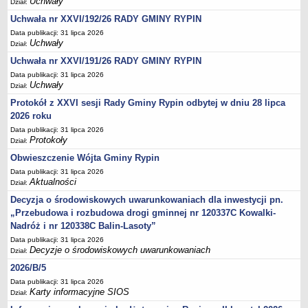
Podania, wnioski, skargi i petycje
Uchwały
Dział:
Uchwała nr XXVI/192/26 RADY GMINY RYPIN
Zaświadczenia
Data publikacji: 31 lipca 2026
Ewidencja ludności - obowiązek meldunkowy
Uchwały
Dział:
Rejestry i ewidencje
Uchwała nr XXVI/191/26 RADY GMINY RYPIN
Dowody osobiste
Data publikacji: 31 lipca 2026
Uchwały
Dział:
Udostępnianie informacji publicznej
Protokół z XXVI sesji Rady Gminy Rypin odbytej w dniu 28 lipca
Ewidencja działalności gospodarczej
2026 roku
Podziały nieruchomości
Data publikacji: 31 lipca 2026
Protokoły
Dział:
Ochrona środowiska
Obwieszczenie Wójta Gminy Rypin
Dodatki mieszkaniowe
Data publikacji: 31 lipca 2026
Świadczenia rodzinne, Fundusz alimentacyjny
Aktualności
Dział:
Stypendia szkolne
Decyzja o środowiskowych uwarunkowaniach dla inwestycji pn.
„Przebudowa i rozbudowa drogi gminnej nr 120337C Kowalki-
Podatki i opłaty lokalne
Nadróż i nr 120338C Balin-Lasoty”
Młodociani pracownicy
Data publikacji: 31 lipca 2026
Decyzje o środowiskowych uwarunkowaniach
ePUAP - składanie dokumentów przez internet
Dział:
2026/B/5
Wydanie warunków na zjazd z drogi gminnej
Data publikacji: 31 lipca 2026
Zezwolenie na usunięcie drzewa
Karty informacyjne SIOS
Dział:
Wniosek o ustalenie warunków zabudowy/o ustalenie lokalizacji