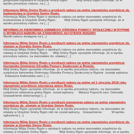
Regulamin naboru na wolne stanowiska urzędnicze
gospodarki odpadami w Urzędzie Gminy Rypin. Wójt Gminy Rypin informuje, że w
wyniku procedury naboru, na [...]
Ogłoszenia o naborze na wolne stanowiska urzędnicze
Informacja Wójta Gminy Rypin o wynikach naboru na wolne stanowisko urzędnicze ds.
budownictwa w Urzędzie Gminy Rypin.
Lista kandydatów spełniających wymagania formalne w naborach na
Informacja Wójta Gminy Rypin o wynikach naboru na wolne stanowisko urzędnicze ds.
budownictwa w Urzędzie Gminy Rypin. Wójt Gminy Rypin uprzejmie informuje, że w
wolne stanowiska urzędnicze
wyniku procedury naboru, na [...]
Wyniki naboru na wolne stanowiska urzędnicze
INFORMACJA KIEROWNIKA GMINNEGO OŚRODKA POMOCY SPOŁECZNEJ W RYPINIE
O WYNIKACH NABORU NA STANOWISKO ASYSTENTA RODZINY
Wyniki naboru dostępne na [...]
Petycje
Informacja Wójta Gminy Rypin o wynikach naboru na wolne stanowisko urzędnicze ds.
Sygnaliści
oświaty w Urzędzie Gminy Rypin.
Informacja Wójta Gminy Rypin o wynikach naboru na wolne stanowisko urzędnicze ds.
Galeria
oświaty w Urzędzie Gminy Rypin. Wójt Gminy Rypin uprzejmie informuje, że w wyniku
procedury naboru, na stanowisko ds. oświaty [...]
Raporty o stanie dostępności
Informacja Wójta Gminy Rypin o wynikach naboru na wolne stanowisko urzędnicze
kierownika Gminnego Ośrodka Pomocy Społecznej w Rypinie.
Wnioski
Wójt Gminy Rypin uprzejmie informuje, że w wyniku procedury naboru, na stanowisko
urzędnicze kierownika Gminnego Ośrodka Pomocy Społecznej w Rypinie została wybrana:
WŁADZE I STRUKTURA
Katarzyna Kalinowska zam. [...]
Struktura organizacyjna
Informacja Wójta Gminy Rypin o wynikach naboru na wolne od 1 stycznia 2018 roku
stanowisko urzędnicze sekretarza gminy Rypin.
Rada gminy
Wójt Gminy Rypin uprzejmie informuje, że w wyniku procedury naboru, na stanowisko
urzędnicze sekretarza gminy Rypin został wybrany: Mariusz Paprocki zam. Ostrowite
Uzasadnienie dokonanego [...]
Wójt
Informacja Wójta Gminy Rypin o wynikach ponownego naboru na wolne stanowisko
Urząd gminy
urzędnicze ds. oświaty w Urzędzie Gminy Rypin.
Wójt Gminy Rypin uprzejmie informuje, że w wyniku procedury naboru, na stanowisko ds.
oświaty w Urzędzie Gminy Rypin nikt nie został wybrany. Uzasadnienie: W wyniku
Jednostki organizacyjne, GOPS, Instytucja kultury, OSP
ogłoszenia [...]
Jednostki pomocnicze - sołectwa
Informacja Wójta Gminy Rypin o wynikach naboru na wolne stanowisko urzędnicze ds.
oświaty w Urzędzie Gminy Rypin.
Plan pracy komisji rewizyjnej
Informacja Wójta Gminy Rypin o wynikach naboru na wolne stanowisko urzędnicze ds.
oświaty w Urzędzie Gminy Rypin. Wójt Gminy Rypin uprzejmie informuje, że w wyniku