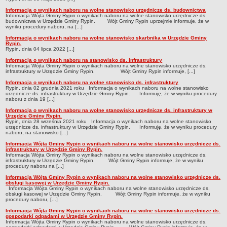
Dane statystyczne
Informacja o wynikach naboru na wolne stanowisko urzędnicze ds. budownictwa
Informacja Wójta Gminy Rypin o wynikach naboru na wolne stanowisko urzędnicze ds.
budownictwa w Urzędzie Gminy Rypin. Wójt Gminy Rypin uprzejmie informuje, że w
Zadania publiczne
wyniku procedury naboru, na [...]
Związki i stowarzyszenia
Informacja o wynikach naboru na wolne stanowisko skarbnika w Urzędzie Gminy
Rypin.
Rypin, dnia 04 lipca 2022 [...]
Realizacja zadań publicznych
Informacja o wynikach naboru na stanowisko ds. infrastruktury
Rejestr zbiorów danych osobowych
Informacja Wójta Gminy Rypin o wynikach naboru na wolne stanowisko urzędnicze ds.
infrastruktury w Urzędzie Gminy Rypin. Wójt Gminy Rypin informuje, [...]
Rejestr instytucji kultury
Informacja o wynikach naboru na wolne stanowisko ds. infrastruktury
Rypin, dnia 02 grudnia 2021 roku Informacja o wynikach naboru na wolne stanowisko
RODO Klauzule informacyjne
urzędnicze ds. infrastruktury w Urzędzie Gminy Rypin. Informuję, że w wyniku procedury
naboru z dnia 19 [...]
AKTUALNOŚCI I OGŁOSZENIA
Informacja o wynikach naboru na wolne stanowisko urzędnicze ds. infrastruktury w
URZĄD GMINY
Urzędzie Gminy Rypin.
Rypin, dnia 28 września 2021 roku Informacja o wynikach naboru na wolne stanowisko
Dane teleadresowe
urzędnicze ds. infrastruktury w Urzędzie Gminy Rypin. Informuję, że w wyniku procedury
naboru, na stanowisko [...]
Tabela informacyjna
Informacja Wójta Gminy Rypin o wynikach naboru na wolne stanowisko urzędnicze ds.
Czas pracy urzędu
infrastruktury w Urzędzie Gminy Rypin.
Informacja Wójta Gminy Rypin o wynikach naboru na wolne stanowisko urzędnicze ds.
infrastruktury w Urzędzie Gminy Rypin. Wójt Gminy Rypin informuje, że w wyniku
Nr konta bankowego, NIP, REGON
procedury naboru na [...]
Pracownicy urzędu - urząd gminy
Informacja Wójta Gminy Rypin o wynikach naboru na wolne stanowisko urzędnicze ds.
obsługi kasowej w Urzędzie Gminy Rypin.
Pracownicy urzędu - baza magazynowo - warsztatowa
Informacja Wójta Gminy Rypin o wynikach naboru na wolne stanowisko urzędnicze ds.
obsługi kasowej w Urzędzie Gminy Rypin. Wójt Gminy Rypin informuje, że w wyniku
procedury naboru, [...]
Kompetencje referatów
Informacja Wójta Gminy Rypin o wynikach naboru na wolne stanowisko urzędnicze ds.
Regulamin organizacyjny
gospodarki odpadami w Urzędzie Gminy Rypin.
Informacja Wójta Gminy Rypin o wynikach naboru na wolne stanowisko urzędnicze ds.