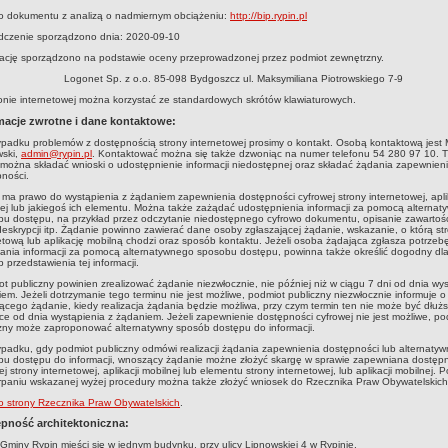
o dokumentu z analizą o nadmiernym obciążeniu:
http://bip.rypin.pl
dczenie sporządzono dnia: 2020-09-10
ację sporządzono na podstawie oceny przeprowadzonej przez podmiot zewnętrzny.
Logonet Sp. z o.o. 85-098 Bydgoszcz ul. Maksymiliana Piotrowskiego 7-9
onie internetowej można korzystać ze standardowych skrótów klawiaturowych.
macje zwrotne i dane kontaktowe:
padku problemów z dostępnością strony internetowej prosimy o kontakt. Osobą kontaktową jest
ski
,
admin@rypin.pl
. Kontaktować można się także dzwoniąc na numer telefonu
54 280 97 10
. 
można składać wnioski o udostępnienie informacji niedostępnej oraz składać żądania zapewnien
ności.
ma prawo do wystąpienia z żądaniem zapewnienia dostępności cyfrowej strony internetowej, aplik
ej lub jakiegoś ich elementu. Można także zażądać udostępnienia informacji za pomocą alterna
u dostępu, na przykład przez odczytanie niedostępnego cyfrowo dokumentu, opisanie zawartośc
eskrypcji itp. Żądanie powinno zawierać dane osoby zgłaszającej żądanie, wskazanie, o którą st
etową lub aplikację mobilną chodzi oraz sposób kontaktu. Jeżeli osoba żądająca zgłasza potrzeb
ania informacji za pomocą alternatywnego sposobu dostępu, powinna także określić dogodny dla
 przedstawienia tej informacji.
t publiczny powinien zrealizować żądanie niezwłocznie, nie później niż w ciągu 7 dni od dnia wys
em. Jeżeli dotrzymanie tego terminu nie jest możliwe, podmiot publiczny niezwłocznie informuje o
cego żądanie, kiedy realizacja żądania będzie możliwa, przy czym termin ten nie może być dłużs
ce od dnia wystąpienia z żądaniem. Jeżeli zapewnienie dostępności cyfrowej nie jest możliwe, po
zny może zaproponować alternatywny sposób dostępu do informacji.
padku, gdy podmiot publiczny odmówi realizacji żądania zapewnienia dostępności lub alternaty
u dostępu do informacji, wnoszący żądanie możne złożyć skargę w sprawie zapewniana dostęp
ej strony internetowej, aplikacji mobilnej lub elementu strony internetowej, lub aplikacji mobilnej. P
paniu wskazanej wyżej procedury można także złożyć wniosek do Rzecznika Praw Obywatelskich
o strony Rzecznika Praw Obywatelskich
.
pność architektoniczna:
Gminy Rypin mieści się w jednym budynku, przy ulicy Lipnowskiej 4 w Rypinie.