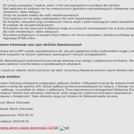
Do urzędu prowadzą 2 wejścia, jedno z nich jest wyposażone w podjazd dla wózków.
Nad wejściami do budynku nie ma umieszczonych głośników naprowadzających dźwiękowo os
niewidome i słabo widzące.
Urząd nie posiada toalety dla osób niepełnosprawnych.
Przy budynku nie ma miejsc parkingowych dla osób niepełnosprawnych
Do budynku i wszystkich jego pomieszczeń można wejść z psem asystującym i psem przewodni
W urzędzie nie ma pętli indukcyjnych.
W budynku nie ma oznaczeń w alfabecie brajla ani oznaczeń kontrastowych lub w druku powi
dla osób niewidomych i słabo widzących.
W punkcie podawczym i w każdym innym miejscu nie można skorzystać z tłumacza polskiego j
migowego (PJM) online.
kowe informacje oraz opis skrótów klawiaturowych
towa strona BIP została zaprojektowana tak, aby jak największa liczba użytkowników mogła z ni
nie korzystać na różnych systemach operacyjnych i różnych przeglądarkach.
ób słabowidzących przeznaczona jest wersja tekstowa oraz wersja o zwiększonym kontraście. Moż
iana wielkości czcionki tekstu w opublikowanych artykułach.
 myszki po witrynie można poruszać się także za pomocą klawiatury poprzez użycie klawisza tabul
acje mobilne:
erstwo Cyfryzacji udostępnia następujące aplikacje mobilne: mObywatel w wersji dla systemu Andr
tel w wersji dla systemu iOS. Nazwy aplikacji są linkami prowadzącymi do miejsca, z którego m
 aplikację, na przykład do sklepu z aplikacjami. Poza wspomnianymi wymaganiami Deklaracja Do
awierać również inne elementy i informacje, które mogą być użyteczne pod kątem zapewnienia i
owania o dostępności. Takie elementy mogą być dodane do Deklaracji wedle uznania.
zył: Marcin Żołnowski
kował: Marcin Żołnowski
wytworzenia: 2020-09-10
ublikacji: 2020-09-23
rania raport o stanie dostepności (107kB)