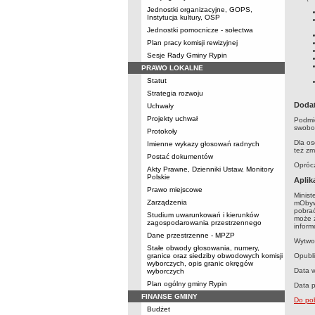
Jednostki organizacyjne, GOPS,
Instytucja kultury, OSP
Jednostki pomocnicze - sołectwa
Plan pracy komisji rewizyjnej
Sesje Rady Gminy Rypin
PRAWO LOKALNE
Statut
Strategia rozwoju
Dodat
Uchwały
Projekty uchwał
Podmio
swobod
Protokoły
Dla os
Imienne wykazy głosowań radnych
też zm
Postać dokumentów
Oprócz
Akty Prawne, Dzienniki Ustaw, Monitory
Polskie
Aplik
Prawo miejscowe
Minist
Zarządzenia
mObywa
pobrać
Studium uwarunkowań i kierunków
może z
zagospodarowania przestrzennego
inform
Dane przestrzenne - MPZP
Wytwor
Stałe obwody głosowania, numery,
granice oraz siedziby obwodowych komisji
Opubli
wyborczych, opis granic okręgów
Data 
wyborczych
Plan ogólny gminy Rypin
Data p
FINANSE GMINY
Do pob
Budżet