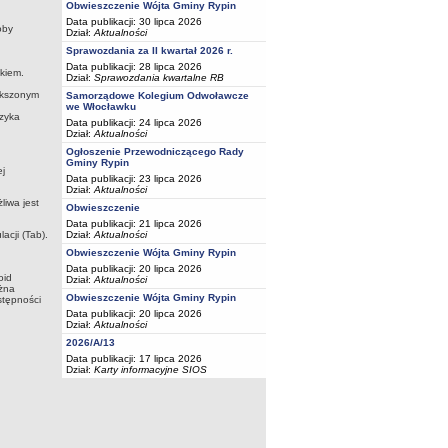
Obwieszczenie Wójta Gminy Rypin
Data publikacji: 30 lipca 2026
oby
Dział:
Aktualności
Sprawozdania za II kwartał 2026 r.
Data publikacji: 28 lipca 2026
kiem.
Dział:
Sprawozdania kwartalne RB
ększonym
Samorządowe Kolegium Odwoławcze
we Włocławku
ęzyka
Data publikacji: 24 lipca 2026
Dział:
Aktualności
Ogłoszenie Przewodniczącego Rady
Gminy Rypin
ej
Data publikacji: 23 lipca 2026
Dział:
Aktualności
liwa jest
Obwieszczenie
Data publikacji: 21 lipca 2026
Dział:
Aktualności
acji (Tab).
Obwieszczenie Wójta Gminy Rypin
Data publikacji: 20 lipca 2026
oid
Dział:
Aktualności
ożna
Obwieszczenie Wójta Gminy Rypin
stępności
Data publikacji: 20 lipca 2026
Dział:
Aktualności
2026/A/13
Data publikacji: 17 lipca 2026
Dział:
Karty informacyjne SIOS