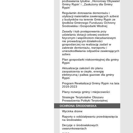
pozbawiania tytułów ,,Honorowy Obywatel
Gminy Rypin' i ,,Zasłużony dla Gminy
Rypin'
Regulamin dotowania demontażu i
utylizacji materiałów zawierających azbest
z budynków na terenie Gminy Rypin ze
środków Gminnego Funduszu Ochrony
Środowiska i Gospodarki Wodnej
Zasady i tryb postępowania przy
udzielaniu dotacji celowej osobom
fizycznym i wspólnotom mieszkaniowym
nie prowadzącym działalności
gospodarczej na realizację zadań w
zakresie demontażu, transportu i
unieszkodliwiania odpadów zawierających
azbes
Plan gospodarki niskoemisyjnej dla gminy
Rypin
Aktualizacja założeń do planu
zaopatrzenia w ciepło, energię
elektryczną i paliwa gazowe dla gminy
Rypin
Program Rewitalizacji Gminy Rypin na lata
2016-2023
Plany rozwoju gminy i miejscowości
Strategie Terytorialne Obszaru
Prowadzenia Polityki Terytorialnej
OCHRONA ŚRODOWISKA
Wycinka drzew
Raporty o oddziaływaniu przedsięwzięcia
na środowisko
Decyzje o środowiskowych
uwarunkowaniach