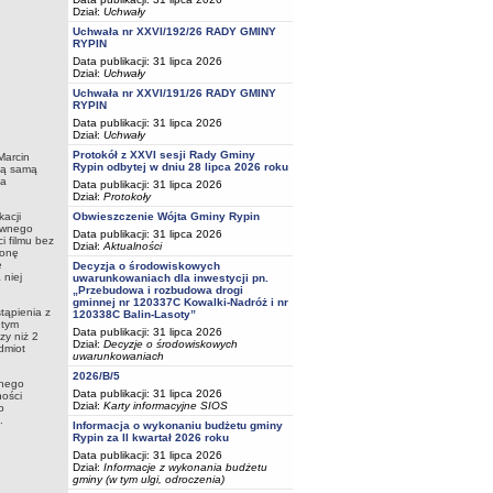
Dział:
Uchwały
Uchwała nr XXVI/192/26 RADY GMINY
RYPIN
Data publikacji: 31 lipca 2026
Dział:
Uchwały
Uchwała nr XXVI/191/26 RADY GMINY
RYPIN
Data publikacji: 31 lipca 2026
Dział:
Uchwały
Protokół z XXVI sesji Rady Gminy
Marcin
Rypin odbytej w dniu 28 lipca 2026 roku
Tą samą
ia
Data publikacji: 31 lipca 2026
Dział:
Protokoły
Obwieszczenie Wójta Gminy Rypin
acji
tywnego
Data publikacji: 31 lipca 2026
i filmu bez
Dział:
Aktualności
ronę
ę
Decyzja o środowiskowych
 niej
uwarunkowaniach dla inwestycji pn.
„Przebudowa i rozbudowa drogi
gminnej nr 120337C Kowalki-Nadróż i nr
tąpienia z
120338C Balin-Lasoty”
 tym
Data publikacji: 31 lipca 2026
zy niż 2
Dział:
Decyzje o środowiskowych
dmiot
uwarunkowaniach
2026/B/5
wnego
Data publikacji: 31 lipca 2026
ności
Dział:
Karty informacyjne SIOS
o
.
Informacja o wykonaniu budżetu gminy
Rypin za II kwartał 2026 roku
Data publikacji: 31 lipca 2026
Dział:
Informacje z wykonania budżetu
gminy (w tym ulgi, odroczenia)