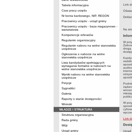
Link d
Tabela informacyjna
Czas pracy urzędu
Oświa
Nr konta bankowego, NIP, REGON
Deklar
Pracownicy urzędu - urząd gminy
Pracownicy urzędu - baza magazynowo -
Na str
warsztatowa
Kompetencje referatów
Infor
Regulamin organizacyjny
W przy
Żołnow
Regulamin naboru na wolne stanowiska
drogą 
urzędnicze
dostęp
Ogłoszenia o naborze na wolne
stanowiska urzędnicze
Każdy 
mobiln
Lista kandydatów spełniających
sposob
wymagania formalne w naborach na
audiod
wolne stanowiska urzędnicze
intern
otrzym
Wyniki naboru na wolne stanowiska
sposób
urzędnicze
Petycje
Podmio
żądani
Sygnaliści
wnoszą
miesią
Galeria
public
Raporty o stanie dostępności
W przy
Wnioski
sposob
cyfrow
WŁADZE I STRUKTURA
wyczer
Struktura organizacyjna
Link d
Rada gminy
Dostę
Wójt
Urząd gminy
Urząd 