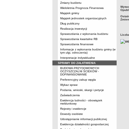
Zmiany budżetu
metry
Wytwo
Wieloletnia Prognoza Finansowa
Opubl
Majątek gminy
Ostat
Majątek jednostek organizacyjnych
Zmien
Dług publiczny
Realizacja inwestycji
Sprawozdania z wykonania budżetu
Liczb
Sprawozdania kwartalne RB
Sprawozdania finansowe
Informacje z wykonania budżetu gminy (w
tym ulgi, odroczenia)
Interpretacje indywidualne
SPRAWY DO ZAŁATWIENIA
BUDOWA PRZYDOMOWYCH
OCZYSZCZALNI ŚCIEKÓW -
DOFINANSOWANIE
Preferencyjny zakup węgla
Wykaz spraw
Podania, wnioski, skargi i petycje
Zaświadczenia
Ewidencja ludności - obowiązek
meldunkowy
Rejestry i ewidencje
Dowody osobiste
Udostępnianie informacji publicznej
Ewidencja działalności gospodarczej