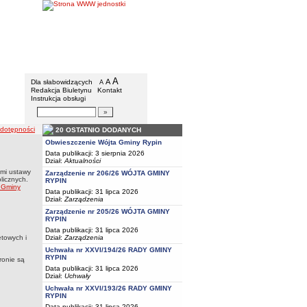
Gmina Rypin
Menu dodatkowe
A
powiększ czcionkę
A
standardowy rozmiar czcionki
Dla słabowidzących
A
pomniejsz czcionkę
Redakcja Biuletynu
Kontakt
Instrukcja obsługi
Wyszukiwarka artykułów
Szukaj
 dotępności
20 OSTATNIO DODANYCH
Obwieszczenie Wójta Gminy Rypin
Data publikacji: 3 sierpnia 2026
Dział:
Aktualności
ami ustawy
Zarządzenie nr 206/26 WÓJTA GMINY
licznych.
RYPIN
 Gminy
Data publikacji: 31 lipca 2026
Dział:
Zarządzenia
Zarządzenie nr 205/26 WÓJTA GMINY
RYPIN
Data publikacji: 31 lipca 2026
Dział:
Zarządzenia
etowych i
Uchwała nr XXVI/194/26 RADY GMINY
RYPIN
ronie są
Data publikacji: 31 lipca 2026
Dział:
Uchwały
Uchwała nr XXVI/193/26 RADY GMINY
RYPIN
Data publikacji: 31 lipca 2026