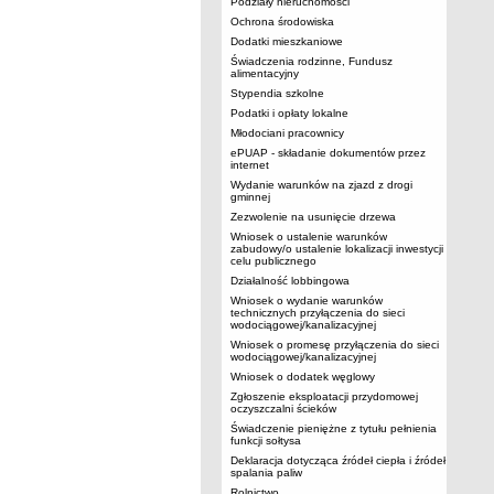
Podziały nieruchomości
Ochrona środowiska
Dodatki mieszkaniowe
Świadczenia rodzinne, Fundusz
alimentacyjny
Stypendia szkolne
Podatki i opłaty lokalne
Młodociani pracownicy
ePUAP - składanie dokumentów przez
internet
Wydanie warunków na zjazd z drogi
gminnej
Zezwolenie na usunięcie drzewa
Wniosek o ustalenie warunków
zabudowy/o ustalenie lokalizacji inwestycji
celu publicznego
Działalność lobbingowa
Wniosek o wydanie warunków
technicznych przyłączenia do sieci
wodociągowej/kanalizacyjnej
Wniosek o promesę przyłączenia do sieci
wodociągowej/kanalizacyjnej
Wniosek o dodatek węglowy
Zgłoszenie eksploatacji przydomowej
oczyszczalni ścieków
Świadczenie pieniężne z tytułu pełnienia
funkcji sołtysa
Deklaracja dotycząca źródeł ciepła i źródeł
spalania paliw
Rolnictwo