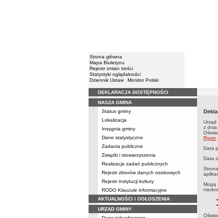
Strona główna
Mapa Biuletynu
Rejestr zmian treści
Statystyki oglądalności
Dziennik Ustaw
Monitor Polski
DEKLARACJA DOSTĘPNOŚCI
Menu
NASZA GMINA
Status gminy
Dekla
Lokalizacja
Urząd 
z dnia
Insygnia gminy
Oświad
Dane statystyczne
Rypin
.
Zadania publiczne
Data p
Związki i stowarzyszenia
Data o
Realizacja zadań publicznych
Strona
Rejestr zbiorów danych osobowych
aplika
Rejestr instytucji kultury
Mogą z
niedos
RODO Klauzule informacyjne
AKTUALNOŚCI I OGŁOSZENIA
URZĄD GMINY
Oświa
Dane teleadresowe