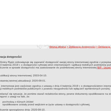
ścieżka nawigacji
Strona główna
> Deklaracja dostępności
> Deklaracja
racja dotępności
Gminy Rypin zobowiązuje się zapewnić dostępność swojej strony internetowej zgodnie z przepis
 4 kwietnia 2019 r. o dostępności cyfrowej stron internetowych i aplikacji mobilnych podmiotów pub
czenie w sprawie dostępności ma zastosowanie do podmiotowej strony internetowej
BIP - Urząd
ublikacji strony internetowej: 2003-04-10.
statniej istotnej aktualizacji: 2020-09-01.
 internetowa jest częściowo zgodna z ustawą z dnia 4 kwietnia 2019 r. o dostępnościstron intern
cji mobilnych podmiotów publicznych z powodu niezgodności lub wyłączeń wymienionych poniżej:
darzyć się sytuacje, że pomimo starań redaktorów strony, pewne dokumenty opublikowane na st
tępne z uwagi na fakt, że:
pochodzą z różnych źródeł
opublikowane zostały przed wejściem w życie ustawy o dostępności cyfrowej.
dczenie sporządzono dnia: 2020-09-10.