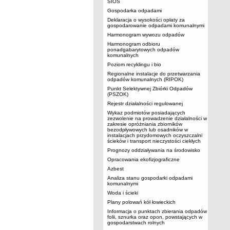
SIOS
Gospodarka odpadami
Deklaracja o wysokości opłaty za
gospodarowanie odpadami komunalnymi
Harmonogram wywozu odpadów
Harmonogram odbioru
ponadgabarytowych odpadów
komunalnych
Poziom recyklingu i bio
Regionalne instalacje do przetwarzania
odpadów komunalnych (RIPOK)
Punkt Selektywnej Zbiórki Odpadów
(PSZOK)
Rejestr działalności regulowanej
Wykaz podmiotów posiadających
zezwolenie na prowadzenie działalności w
zakresie opróżniania zbiorników
bezodpływowych lub osadników w
instalacjach przydomowych oczyszczalni
ścieków i transport nieczystości ciekłych
Prognozy oddziaływania na środowisko
Opracowania ekofizjograficzne
Azbest
Analiza stanu gospodarki odpadami
komunalnymi
Woda i ścieki
Plany polowań kół łowieckich
Informacja o punktach zbierania odpadów
folii, sznurka oraz opon, powstających w
gospodarstwach rolnych