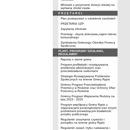
Wniosek o przyznanie dotacji celowej na
wymianę źródeł ciepła
P R Z E T A R G I
Plan postepowań o udzielenie zamówień
PRZETARGI UZP
Zapytania ofertowe
Przetargi - zbycie,dzierżawa,najem mienia
komunalnego
Zamówienia Gminnego Ośrodka Pomocy
Społecznej
PLANY, PROGRAMY DZIAŁANIA,
REGULAMINY
Raporty o stanie gminy
Program profilaktyki i rozwiązywania
problemów alkoholowych oraz
przeciwdziałania narkomanii
Strategia Rozwiązywania Problemów
Społecznych na terenie Gminy Rypin
Gminny Program Przeciwdziałania
Przemocy w Rodzinie oraz Ochrony Ofiar
Przemocy w Rodzinie
Gminny Program Wspierania Rodziny na
lata 2023 - 2025
Program współpracy Gminy Rypin z
organizacjami pozarządowymi oraz innymi
podmiotami prowadzącymi działalność
pożytku publicznego
Regulamin utrzymania czystości i
porządku na terenie gminy Rypin
Regulamin zasad i trybu nadawania i