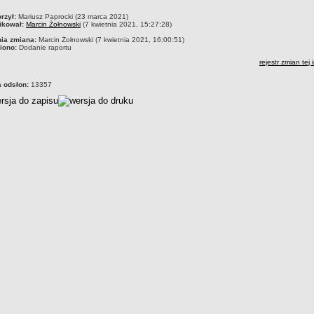
czka
rzył:
Mariusz Paprocki (23 marca 2021)
ikował:
Marcin Żołnowski
(7 kwietnia 2021, 15:27:28)
nia zmiana:
Marcin Żołnowski (7 kwietnia 2021, 16:00:51)
iono:
Dodanie raportu
rejestr zmian tej 
a odsłon:
13357