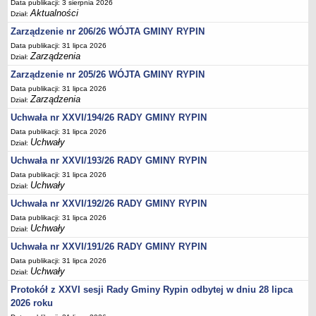
Data publikacji: 3 sierpnia 2026
Sesje Rady Gminy Rypin
Aktualności
Dział:
PRAWO LOKALNE
Zarządzenie nr 206/26 WÓJTA GMINY RYPIN
Statut
Data publikacji: 31 lipca 2026
Strategia rozwoju
Zarządzenia
Dział:
Uchwały
Zarządzenie nr 205/26 WÓJTA GMINY RYPIN
Data publikacji: 31 lipca 2026
Projekty uchwał
Zarządzenia
Dział:
Protokoły
Uchwała nr XXVI/194/26 RADY GMINY RYPIN
Imienne wykazy głosowań radnych
Data publikacji: 31 lipca 2026
Uchwały
Dział:
Postać dokumentów
Uchwała nr XXVI/193/26 RADY GMINY RYPIN
Akty Prawne, Dzienniki Ustaw, Monitory Polskie
Data publikacji: 31 lipca 2026
Prawo miejscowe
Uchwały
Dział:
Zarządzenia
Uchwała nr XXVI/192/26 RADY GMINY RYPIN
Studium uwarunkowań i kierunków zagospodarowania
Data publikacji: 31 lipca 2026
Uchwały
Dział:
przestrzennego
Uchwała nr XXVI/191/26 RADY GMINY RYPIN
Dane przestrzenne - MPZP
Data publikacji: 31 lipca 2026
Stałe obwody głosowania, numery, granice oraz siedziby
Uchwały
Dział:
obwodowych komisji wyborczych, opis granic okręgów wyborczych
Protokół z XXVI sesji Rady Gminy Rypin odbytej w dniu 28 lipca
Plan ogólny gminy Rypin
2026 roku