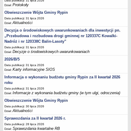
FINANSE GMINY
Data publikacji: 31 lipca 2026
Protokoły
Dział:
Budżet
Obwieszczenie Wójta Gminy Rypin
Zmiany budżetu
Data publikacji: 31 lipca 2026
Wieloletnia Prognoza Finansowa
Aktualności
Dział:
Majątek gminy
Decyzja o środowiskowych uwarunkowaniach dla inwestycji pn.
„Przebudowa i rozbudowa drogi gminnej nr 120337C Kowalki-
Majątek jednostek organizacyjnych
Nadróż i nr 120338C Balin-Lasoty”
Dług publiczny
Data publikacji: 31 lipca 2026
Decyzje o środowiskowych uwarunkowaniach
Realizacja inwestycji
Dział:
2026/B/5
Sprawozdania z wykonania budżetu
Data publikacji: 31 lipca 2026
Sprawozdania kwartalne RB
Karty informacyjne SIOS
Dział:
Sprawozdania finansowe
Informacja o wykonaniu budżetu gminy Rypin za II kwartał 2026
Informacje z wykonania budżetu gminy (w tym ulgi, odroczenia)
roku
Data publikacji: 31 lipca 2026
Interpretacje indywidualne
Informacje z wykonania budżetu gminy (w tym ulgi, odroczenia)
Dział:
SPRAWY DO ZAŁATWIENIA
Obwieszczenie Wójta Gminy Rypin
BUDOWA PRZYDOMOWYCH OCZYSZCZALNI ŚCIEKÓW -
Data publikacji: 30 lipca 2026
DOFINANSOWANIE
Aktualności
Dział:
Preferencyjny zakup węgla
Sprawozdania za II kwartał 2026 r.
Wykaz spraw
Data publikacji: 28 lipca 2026
Sprawozdania kwartalne RB
Dział: