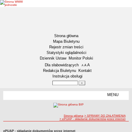
Strona główna
Mapa Biuletynu
Rejestr zmian treści
Statystyki oglądalności
Dziennik Ustaw
Monitor Polski
Menu dodatkowe
Dla słabowidzących
A
powiększ czcionkę
A
standardowy rozmiar czcionki
A
pomniejsz czcionkę
Redakcja Biuletynu
Kontakt
Instrukcja obsługi
Wyszukiwarka artykułów
Szukaj
MENU
Menu
DEKLARACJA DOSTĘPNOŚCI
NASZA GMINA
Status gminy
ścieżka nawigacji
Strona główna
> SPRAWY DO ZAŁATWIENIA
> ePUAP - składanie dokumentów przez internet
Lokalizacja
Insygnia gminy
ePUAP - składanie dokumentów przez internet