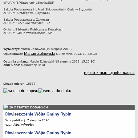
Regulamin naboru na wolne stanowiska urzędnicze
ePUAP: /SPStarorypin /SkrytkaESP
Ogłoszenia o naborze na wolne stanowiska urzędnicze
Szkoła Podstawowa im. Marii Skłodowskiej – Curie w Stępowie
ePUAP: /SPStepowo/SkrytkaESP
Lista kandydatów spełniających wymagania formalne w naborach na
Szkoła Podstawowa w Zakroczu
wolne stanowiska urzędnicze
ePUAP: /SPZakrocz/SkrytkaESP
Gminna Biblioteka Publiczna w Kowalkach
Wyniki naboru na wolne stanowiska urzędnicze
ePUAP: /GBPKowalki/SkrytkaESP
Petycje
Sygnaliści
metryczka
Wytworzył:
Marcin Żołnowski (19 sierpnia 2013)
Marcin Żołnowski
Galeria
Opublikował:
(19 sierpnia 2013, 12:33:13)
Ostatnia zmiana:
Marcin Żołnowski (19 sierpnia 2022, 15:25:30)
Raporty o stanie dostępności
Zmieniono:
aktualizacja linku
Wnioski
rejestr zmian tej informacji »
WŁADZE I STRUKTURA
Struktura organizacyjna
Liczba odsłon:
18557
Rada gminy
Wójt
Urząd gminy
20 OSTATNIO DODANYCH
Obwieszczenie Wójta Gminy Rypin
Jednostki organizacyjne, GOPS, Instytucja kultury, OSP
Data publikacji: 7 sierpnia 2026
Jednostki pomocnicze - sołectwa
Aktualności
Dział:
Plan pracy komisji rewizyjnej
Obwieszczenie Wójta Gminy Rypin