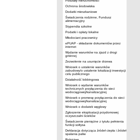
Podziały nieruchomości
Ochrona środowiska
Dodatki mieszkaniowe
Świadczenia rodzinne, Fundusz
alimentacyjny
Stypendia szkolne
Podatki i opłaty lokalne
Młodociani pracownicy
ePUAP - składanie dokumentów przez
internet
Wydanie warunków na zjazd z drogi
gminnej
Zezwolenie na usunięcie drzewa
Wniosek o ustalenie warunków
zabudowy/o ustalenie lokalizacji inwestycji
celu publicznego
Działalność lobbingowa
Wniosek o wydanie warunków
technicznych przyłączenia do sieci
wodociągowej/kanalizacyjnej
Wniosek o promesę przyłączenia do sieci
wodociągowej/kanalizacyjnej
Wniosek o dodatek węglowy
Zgłoszenie eksploatacji przydomowej
oczyszczalni ścieków
Świadczenie pieniężne z tytułu pełnienia
funkcji sołtysa
Deklaracja dotycząca źródeł ciepła i źródeł
spalania paliw
Rolnictwo