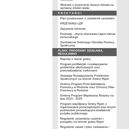
Wniosek o przyznanie dotacji celowej na
wymianę źródeł ciepła
P R Z E T A R G I
Plan postepowań o udzielenie zamówień
PRZETARGI UZP
Zapytania ofertowe
Przetargi - zbycie,dzierżawa,najem mienia
komunalnego
Zamówienia Gminnego Ośrodka Pomocy
Społecznej
PLANY, PROGRAMY DZIAŁANIA,
REGULAMINY
Raporty o stanie gminy
Program profilaktyki i rozwiązywania
problemów alkoholowych oraz
przeciwdziałania narkomanii
Strategia Rozwiązywania Problemów
Społecznych na terenie Gminy Rypin
Gminny Program Przeciwdziałania
Przemocy w Rodzinie oraz Ochrony Ofiar
Przemocy w Rodzinie
Gminny Program Wspierania Rodziny na
lata 2023 - 2025
Program współpracy Gminy Rypin z
organizacjami pozarządowymi oraz innymi
podmiotami prowadzącymi działalność
pożytku publicznego
Regulamin utrzymania czystości i
porządku na terenie gminy Rypin
Regulamin zasad i trybu nadawania i