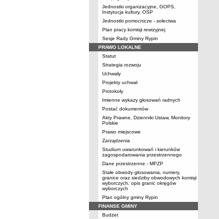
Jednostki organizacyjne, GOPS,
Instytucja kultury, OSP
Jednostki pomocnicze - sołectwa
Plan pracy komisji rewizyjnej
Sesje Rady Gminy Rypin
PRAWO LOKALNE
Statut
Strategia rozwoju
Uchwały
Projekty uchwał
Protokoły
Imienne wykazy głosowań radnych
Postać dokumentów
Akty Prawne, Dzienniki Ustaw, Monitory
Polskie
Prawo miejscowe
Zarządzenia
Studium uwarunkowań i kierunków
zagospodarowania przestrzennego
Dane przestrzenne - MPZP
Stałe obwody głosowania, numery,
granice oraz siedziby obwodowych komisji
wyborczych, opis granic okręgów
wyborczych
Plan ogólny gminy Rypin
FINANSE GMINY
Budżet