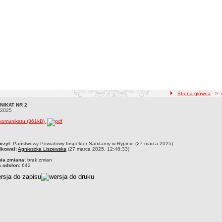
ścieżka nawigacji
Strona główna
> Ak
NIKAT NR 2
NIKAT NR 2 27.03.2025
.2025
 komunikatu (361kB)
czka
rzył:
Państwowy Powiatowy Inspektor Sanitarny w Rypinie (27 marca 2025)
ikował:
Agnieszka Liszewska
(27 marca 2025, 12:48:33)
nia zmiana:
brak zmian
a odsłon:
642