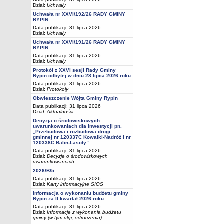
Dział:
Uchwały
Uchwała nr XXVI/192/26 RADY GMINY
RYPIN
Data publikacji: 31 lipca 2026
Dział:
Uchwały
Uchwała nr XXVI/191/26 RADY GMINY
RYPIN
Data publikacji: 31 lipca 2026
Dział:
Uchwały
Protokół z XXVI sesji Rady Gminy
Rypin odbytej w dniu 28 lipca 2026 roku
Data publikacji: 31 lipca 2026
Dział:
Protokoły
Obwieszczenie Wójta Gminy Rypin
Data publikacji: 31 lipca 2026
Dział:
Aktualności
Decyzja o środowiskowych
uwarunkowaniach dla inwestycji pn.
„Przebudowa i rozbudowa drogi
gminnej nr 120337C Kowalki-Nadróż i nr
120338C Balin-Lasoty”
Data publikacji: 31 lipca 2026
Dział:
Decyzje o środowiskowych
uwarunkowaniach
2026/B/5
Data publikacji: 31 lipca 2026
Dział:
Karty informacyjne SIOS
Informacja o wykonaniu budżetu gminy
Rypin za II kwartał 2026 roku
Data publikacji: 31 lipca 2026
Dział:
Informacje z wykonania budżetu
gminy (w tym ulgi, odroczenia)