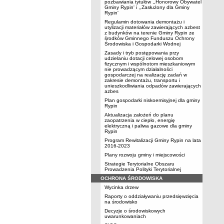
pozbawiania tytułów ,,Honorowy Obywatel
Gminy Rypin' i ,,Zasłużony dla Gminy
Rypin'
Regulamin dotowania demontażu i
utylizacji materiałów zawierających azbest
z budynków na terenie Gminy Rypin ze
środków Gminnego Funduszu Ochrony
Środowiska i Gospodarki Wodnej
Zasady i tryb postępowania przy
udzielaniu dotacji celowej osobom
fizycznym i wspólnotom mieszkaniowym
nie prowadzącym działalności
gospodarczej na realizację zadań w
zakresie demontażu, transportu i
unieszkodliwiania odpadów zawierających
azbes
Plan gospodarki niskoemisyjnej dla gminy
Rypin
Aktualizacja założeń do planu
zaopatrzenia w ciepło, energię
elektryczną i paliwa gazowe dla gminy
Rypin
Program Rewitalizacji Gminy Rypin na lata
2016-2023
Plany rozwoju gminy i miejscowości
Strategie Terytorialne Obszaru
Prowadzenia Polityki Terytorialnej
OCHRONA ŚRODOWISKA
Wycinka drzew
Raporty o oddziaływaniu przedsięwzięcia
na środowisko
Decyzje o środowiskowych
uwarunkowaniach