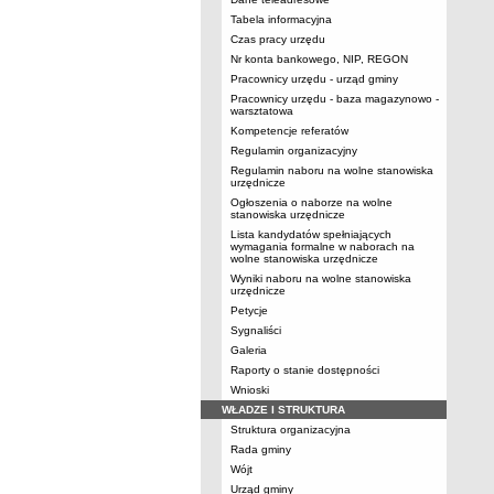
Tabela informacyjna
Czas pracy urzędu
Nr konta bankowego, NIP, REGON
Pracownicy urzędu - urząd gminy
Pracownicy urzędu - baza magazynowo -
warsztatowa
Kompetencje referatów
Regulamin organizacyjny
Regulamin naboru na wolne stanowiska
urzędnicze
Ogłoszenia o naborze na wolne
stanowiska urzędnicze
Lista kandydatów spełniających
wymagania formalne w naborach na
wolne stanowiska urzędnicze
Wyniki naboru na wolne stanowiska
urzędnicze
Petycje
Sygnaliści
Galeria
Raporty o stanie dostępności
Wnioski
WŁADZE I STRUKTURA
Struktura organizacyjna
Rada gminy
Wójt
Urząd gminy