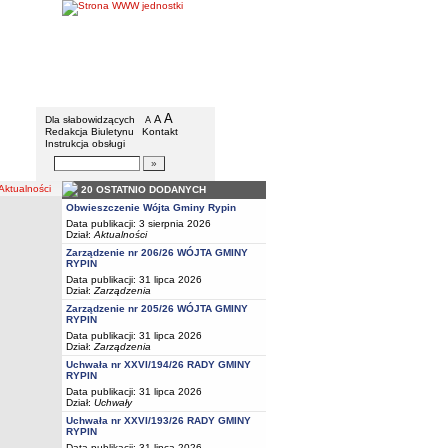
Gmina Rypin
Menu dodatkowe
A
powiększ czcionkę
A
standardowy rozmiar czcionki
Dla słabowidzących
A
pomniejsz czcionkę
Redakcja Biuletynu
Kontakt
Instrukcja obsługi
Wyszukiwarka artykułów
Szukaj
tualności
20 OSTATNIO DODANYCH
Obwieszczenie Wójta Gminy Rypin
Data publikacji: 3 sierpnia 2026
Dział:
Aktualności
Zarządzenie nr 206/26 WÓJTA GMINY
RYPIN
Data publikacji: 31 lipca 2026
Dział:
Zarządzenia
Zarządzenie nr 205/26 WÓJTA GMINY
RYPIN
Data publikacji: 31 lipca 2026
Dział:
Zarządzenia
Uchwała nr XXVI/194/26 RADY GMINY
RYPIN
Data publikacji: 31 lipca 2026
Dział:
Uchwały
Uchwała nr XXVI/193/26 RADY GMINY
RYPIN
Data publikacji: 31 lipca 2026