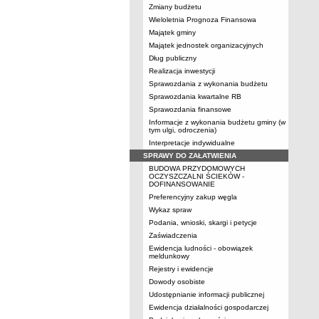
Zmiany budżetu
Wieloletnia Prognoza Finansowa
Majątek gminy
Majątek jednostek organizacyjnych
Dług publiczny
Realizacja inwestycji
Sprawozdania z wykonania budżetu
Sprawozdania kwartalne RB
Sprawozdania finansowe
Informacje z wykonania budżetu gminy (w
tym ulgi, odroczenia)
Interpretacje indywidualne
SPRAWY DO ZAŁATWIENIA
BUDOWA PRZYDOMOWYCH
OCZYSZCZALNI ŚCIEKÓW -
DOFINANSOWANIE
Preferencyjny zakup węgla
Wykaz spraw
Podania, wnioski, skargi i petycje
Zaświadczenia
Ewidencja ludności - obowiązek
meldunkowy
Rejestry i ewidencje
Dowody osobiste
Udostępnianie informacji publicznej
Ewidencja działalności gospodarczej