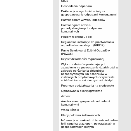
SIOS
Gospodarka odpadami
Deklaracja o wysokości opłaty za
gospodarowanie odpadami komunalnymi
Harmonogram wywozu odpadów
Harmonogram odbioru
ponadgabarytowych odpadów
komunalnych
Poziom recyklingu i bio
Regionalne instalacje do przetwarzania
odpadów komunalnych (RIPOK)
Punkt Selektywnej Zbiórki Odpadów
(PSZOK)
Rejestr działalności regulowanej
Wykaz podmiotów posiadających
zezwolenie na prowadzenie działalności w
zakresie opróżniania zbiorników
bezodpływowych lub osadników w
instalacjach przydomowych oczyszczalni
ścieków i transport nieczystości ciekłych
Prognozy oddziaływania na środowisko
Opracowania ekofizjograficzne
Azbest
Analiza stanu gospodarki odpadami
komunalnymi
Woda i ścieki
Plany polowań kół łowieckich
Informacja o punktach zbierania odpadów
folii, sznurka oraz opon, powstających w
gospodarstwach rolnych