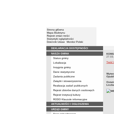
Strona główna
Mapa Biuletynu
Rejestr zmian treści
Statystyki oglądalności
Dziennik Ustaw
Monitor Polski
DEKLARACJA DOSTĘPNOŚCI
Menu
NASZA GMINA
KOMU
KOMU
27.03
Status gminy
Treść
Lokalizacja
Insygnia gminy
Dane statystyczne
metry
Wytwo
Zadania publiczne
Opubl
Związki i stowarzyszenia
Ostat
Liczb
Realizacja zadań publicznych
Rejestr zbiorów danych osobowych
Rejestr instytucji kultury
RODO Klauzule informacyjne
AKTUALNOŚCI I OGŁOSZENIA
URZĄD GMINY
Dane teleadresowe