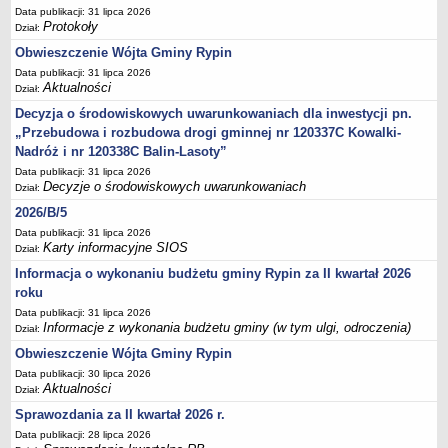
Regulamin naboru na wolne stanowiska urzędnicze
Data publikacji: 31 lipca 2026
Protokoły
Ogłoszenia o naborze na wolne stanowiska urzędnicze
Dział:
Obwieszczenie Wójta Gminy Rypin
Lista kandydatów spełniających wymagania formalne w naborach na
wolne stanowiska urzędnicze
Data publikacji: 31 lipca 2026
Aktualności
Dział:
Wyniki naboru na wolne stanowiska urzędnicze
Decyzja o środowiskowych uwarunkowaniach dla inwestycji pn.
Petycje
„Przebudowa i rozbudowa drogi gminnej nr 120337C Kowalki-
Sygnaliści
Nadróż i nr 120338C Balin-Lasoty”
Data publikacji: 31 lipca 2026
Galeria
Decyzje o środowiskowych uwarunkowaniach
Dział:
Raporty o stanie dostępności
2026/B/5
Wnioski
Data publikacji: 31 lipca 2026
Karty informacyjne SIOS
Dział:
WŁADZE I STRUKTURA
Struktura organizacyjna
Informacja o wykonaniu budżetu gminy Rypin za II kwartał 2026
roku
Rada gminy
Data publikacji: 31 lipca 2026
Wójt
Informacje z wykonania budżetu gminy (w tym ulgi, odroczenia)
Dział:
Urząd gminy
Obwieszczenie Wójta Gminy Rypin
Data publikacji: 30 lipca 2026
Jednostki organizacyjne, GOPS, Instytucja kultury, OSP
Aktualności
Dział:
Jednostki pomocnicze - sołectwa
Sprawozdania za II kwartał 2026 r.
Plan pracy komisji rewizyjnej
Data publikacji: 28 lipca 2026