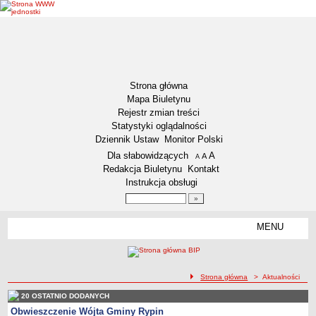
Strona główna
Mapa Biuletynu
Rejestr zmian treści
Statystyki oglądalności
Dziennik Ustaw
Monitor Polski
Menu dodatkowe
Dla słabowidzących
A
powiększ czcionkę
A
standardowy rozmiar czcionki
A
pomniejsz czcionkę
Redakcja Biuletynu
Kontakt
Instrukcja obsługi
Wyszukiwarka artykułów
Szukaj
MENU
Menu
DEKLARACJA DOSTĘPNOŚCI
NASZA GMINA
Status gminy
ścieżka nawigacji
Strona główna
> Aktualności
Lokalizacja
20 OSTATNIO DODANYCH
Obwieszczenie Wójta Gminy Rypin
Insygnia gminy