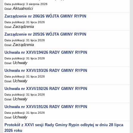
Data publikacji: 3 sierpnia 2026
Dane statystyczne
Aktualności
Dział:
Zadania publiczne
Zarządzenie nr 206/26 WÓJTA GMINY RYPIN
Związki i stowarzyszenia
Data publikacji: 31 lipca 2026
Zarządzenia
Dział:
Realizacja zadań publicznych
Zarządzenie nr 205/26 WÓJTA GMINY RYPIN
Rejestr zbiorów danych osobowych
Data publikacji: 31 lipca 2026
Rejestr instytucji kultury
Zarządzenia
Dział:
Uchwała nr XXVI/194/26 RADY GMINY RYPIN
RODO Klauzule informacyjne
Data publikacji: 31 lipca 2026
AKTUALNOŚCI I OGŁOSZENIA
Uchwały
Dział:
URZĄD GMINY
Uchwała nr XXVI/193/26 RADY GMINY RYPIN
Dane teleadresowe
Data publikacji: 31 lipca 2026
Tabela informacyjna
Uchwały
Dział:
Czas pracy urzędu
Uchwała nr XXVI/192/26 RADY GMINY RYPIN
Nr konta bankowego, NIP, REGON
Data publikacji: 31 lipca 2026
Uchwały
Dział:
Pracownicy urzędu - urząd gminy
Uchwała nr XXVI/191/26 RADY GMINY RYPIN
Pracownicy urzędu - baza magazynowo - warsztatowa
Data publikacji: 31 lipca 2026
Uchwały
Dział:
Kompetencje referatów
Protokół z XXVI sesji Rady Gminy Rypin odbytej w dniu 28 lipca
Regulamin organizacyjny
2026 roku