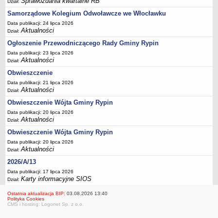
Sprawozdania kwartalne RB
Dział:
Sesje Rady Gminy Rypin
Samorządowe Kolegium Odwoławcze we Włocławku
PRAWO LOKALNE
Data publikacji: 24 lipca 2026
Statut
Aktualności
Dział:
Strategia rozwoju
Ogłoszenie Przewodniczącego Rady Gminy Rypin
Uchwały
Data publikacji: 23 lipca 2026
Aktualności
Dział:
Projekty uchwał
Obwieszczenie
Protokoły
Data publikacji: 21 lipca 2026
Imienne wykazy głosowań radnych
Aktualności
Dział:
Postać dokumentów
Obwieszczenie Wójta Gminy Rypin
Data publikacji: 20 lipca 2026
Akty Prawne, Dzienniki Ustaw, Monitory Polskie
Aktualności
Dział:
Prawo miejscowe
Obwieszczenie Wójta Gminy Rypin
Zarządzenia
Data publikacji: 20 lipca 2026
Aktualności
Dział:
Studium uwarunkowań i kierunków zagospodarowania
przestrzennego
2026/A/13
Data publikacji: 17 lipca 2026
Dane przestrzenne - MPZP
Karty informacyjne SIOS
Dział:
Stałe obwody głosowania, numery, granice oraz siedziby
Ostatnia aktualizacja BIP:
03.08.2026 13:40
obwodowych komisji wyborczych, opis granic okręgów wyborczych
Polityka Cookies
CMS i hosting: Logonet Sp. z o.o.
Plan ogólny gminy Rypin