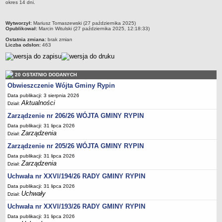
Regulamin naboru na wolne stanowiska urzędnicze
okres 14 dni.
Ogłoszenia o naborze na wolne stanowiska urzędnicze
metryczka
Wytworzył:
Mariusz Tomaszewski (27 października 2025)
Lista kandydatów spełniających wymagania formalne w naborach na
Opublikował:
Marcin Witulski (27 października 2025, 12:18:33)
wolne stanowiska urzędnicze
Ostatnia zmiana:
brak zmian
Liczba odsłon:
463
Wyniki naboru na wolne stanowiska urzędnicze
Petycje
Sygnaliści
20 OSTATNIO DODANYCH
Obwieszczenie Wójta Gminy Rypin
Galeria
Data publikacji: 3 sierpnia 2026
Raporty o stanie dostępności
Aktualności
Dział:
Wnioski
Zarządzenie nr 206/26 WÓJTA GMINY RYPIN
WŁADZE I STRUKTURA
Data publikacji: 31 lipca 2026
Zarządzenia
Dział:
Struktura organizacyjna
Zarządzenie nr 205/26 WÓJTA GMINY RYPIN
Rada gminy
Data publikacji: 31 lipca 2026
Wójt
Zarządzenia
Dział:
Urząd gminy
Uchwała nr XXVI/194/26 RADY GMINY RYPIN
Jednostki organizacyjne, GOPS, Instytucja kultury, OSP
Data publikacji: 31 lipca 2026
Uchwały
Dział:
Jednostki pomocnicze - sołectwa
Uchwała nr XXVI/193/26 RADY GMINY RYPIN
Plan pracy komisji rewizyjnej
Data publikacji: 31 lipca 2026