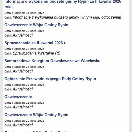
FINANSE GMINY
Informacja o wykonaniu budżetu gminy Rypin za II kwartał 2026
Budżet
roku
Data publikacji: 31 lipca 2026
Zmiany budżetu
Informacje z wykonania budżetu gminy (w tym ulgi, odroczenia)
Dział:
Wieloletnia Prognoza Finansowa
Obwieszczenie Wójta Gminy Rypin
Majątek gminy
Data publikacji: 30 lipca 2026
Aktualności
Dział:
Majątek jednostek organizacyjnych
Sprawozdania za II kwartał 2026 r.
Dług publiczny
Data publikacji: 28 lipca 2026
Realizacja inwestycji
Sprawozdania kwartalne RB
Dział:
Sprawozdania z wykonania budżetu
Samorządowe Kolegium Odwoławcze we Włocławku
Data publikacji: 24 lipca 2026
Sprawozdania kwartalne RB
Aktualności
Dział:
Sprawozdania finansowe
Ogłoszenie Przewodniczącego Rady Gminy Rypin
Informacje z wykonania budżetu gminy (w tym ulgi, odroczenia)
Data publikacji: 23 lipca 2026
Aktualności
Dział:
Interpretacje indywidualne
Obwieszczenie
SPRAWY DO ZAŁATWIENIA
Data publikacji: 21 lipca 2026
BUDOWA PRZYDOMOWYCH OCZYSZCZALNI ŚCIEKÓW -
Aktualności
Dział:
DOFINANSOWANIE
Obwieszczenie Wójta Gminy Rypin
Preferencyjny zakup węgla
Data publikacji: 20 lipca 2026
Wykaz spraw
Aktualności
Dział: