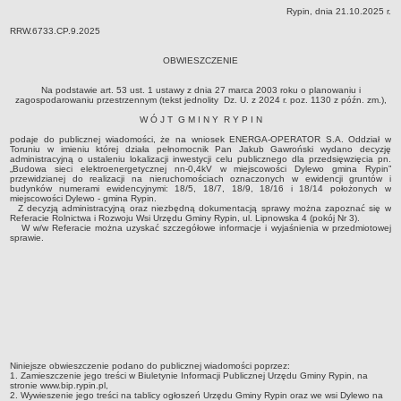
Rypin, dnia 21.10.2025 r.
Dane statystyczne
RRW.6733.CP.9.2025
Zadania publiczne
OBWIESZCZENIE
Związki i stowarzyszenia
Realizacja zadań publicznych
Na podstawie art. 53 ust. 1 ustawy z dnia 27 marca 2003 roku o planowaniu i
zagospodarowaniu przestrzennym (tekst jednolity Dz. U. z 2024 r. poz. 1130 z późn. zm.),
Rejestr zbiorów danych osobowych
W Ó J T G M I N Y R Y P I N
Rejestr instytucji kultury
podaje do publicznej wiadomości, że na wniosek ENERGA-OPERATOR S.A. Oddział w
Toruniu w imieniu której działa peł­nomocnik Pan Jakub Gawroński wydano decyzję
RODO Klauzule informacyjne
administracyjną o ustaleniu lokalizacji inwestycji celu publicznego dla przedsięwzięcia pn.
„Budowa sieci elektroenergetycznej nn-0,4kV w miejscowości Dylewo gmina Rypin”
AKTUALNOŚCI I OGŁOSZENIA
przewidzianej do realizacji na nieruchomościach oznaczonych w ewidencji gruntów i
budynków numerami ewidencyjnymi: 18/5, 18/7, 18/9, 18/16 i 18/14 położonych w
URZĄD GMINY
miejscowości Dylewo - gmina Rypin.
Z decyzją administracyjną oraz niezbędną dokumentacją sprawy można zapoznać się w
Dane teleadresowe
Referacie Rolnictwa i Rozwoju Wsi Urzędu Gminy Rypin, ul. Lipnowska 4 (pokój Nr 3).
W w/w Referacie można uzyskać szczegółowe informacje i wyjaśnienia w przedmiotowej
sprawie.
Tabela informacyjna
Czas pracy urzędu
Nr konta bankowego, NIP, REGON
Pracownicy urzędu - urząd gminy
Pracownicy urzędu - baza magazynowo - warsztatowa
Kompetencje referatów
Niniejsze obwieszczenie podano do publicznej wiadomości poprzez:
1. Zamieszczenie jego treści w Biuletynie Informacji Publicznej Urzędu Gminy Rypin, na
Regulamin organizacyjny
stronie www.bip.rypin.pl,
2. Wywieszenie jego treści na tablicy ogłoszeń Urzędu Gminy Rypin oraz we wsi Dylewo na