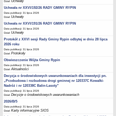
Uchwały
Dział:
Sesje Rady Gminy Rypin
Uchwała nr XXVI/192/26 RADY GMINY RYPIN
PRAWO LOKALNE
Statut
Data publikacji: 31 lipca 2026
Uchwały
Dział:
Strategia rozwoju
Uchwała nr XXVI/191/26 RADY GMINY RYPIN
Uchwały
Data publikacji: 31 lipca 2026
Uchwały
Dział:
Projekty uchwał
Protokół z XXVI sesji Rady Gminy Rypin odbytej w dniu 28 lipca
Protokoły
2026 roku
Imienne wykazy głosowań radnych
Data publikacji: 31 lipca 2026
Protokoły
Postać dokumentów
Dział:
Obwieszczenie Wójta Gminy Rypin
Akty Prawne, Dzienniki Ustaw, Monitory Polskie
Data publikacji: 31 lipca 2026
Prawo miejscowe
Aktualności
Dział:
Zarządzenia
Decyzja o środowiskowych uwarunkowaniach dla inwestycji pn.
Studium uwarunkowań i kierunków zagospodarowania
„Przebudowa i rozbudowa drogi gminnej nr 120337C Kowalki-
przestrzennego
Nadróż i nr 120338C Balin-Lasoty”
Data publikacji: 31 lipca 2026
Dane przestrzenne - MPZP
Decyzje o środowiskowych uwarunkowaniach
Dział:
Stałe obwody głosowania, numery, granice oraz siedziby
2026/B/5
obwodowych komisji wyborczych, opis granic okręgów wyborczych
Data publikacji: 31 lipca 2026
Plan ogólny gminy Rypin
Karty informacyjne SIOS
Dział: