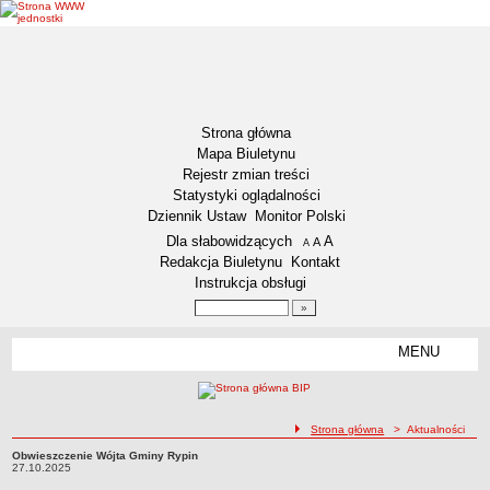
Strona główna
Mapa Biuletynu
Rejestr zmian treści
Statystyki oglądalności
Dziennik Ustaw
Monitor Polski
Menu dodatkowe
Dla słabowidzących
A
powiększ czcionkę
A
standardowy rozmiar czcionki
A
pomniejsz czcionkę
Redakcja Biuletynu
Kontakt
Instrukcja obsługi
Wyszukiwarka artykułów
Szukaj
MENU
Menu
DEKLARACJA DOSTĘPNOŚCI
NASZA GMINA
Status gminy
ścieżka nawigacji
Strona główna
> Aktualności
Lokalizacja
Obwieszczenie Wójta Gminy Rypin
Obwieszczenie Wójta Gminy Rypin27.10.2025
27.10.2025
Insygnia gminy