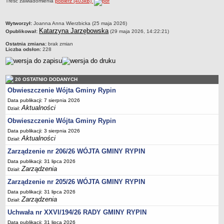
Treść zawiadomienia
pobierz (403kB)
Dane statystyczne
Zadania publiczne
metryczka
Wytworzył:
Joanna Anna Wierzbicka (25 maja 2026)
Katarzyna Jarzębowska
Opublikował:
(29 maja 2026, 14:22:21)
Związki i stowarzyszenia
Ostatnia zmiana:
brak zmian
Realizacja zadań publicznych
Liczba odsłon:
228
Rejestr zbiorów danych osobowych
Rejestr instytucji kultury
20 OSTATNIO DODANYCH
RODO Klauzule informacyjne
Obwieszczenie Wójta Gminy Rypin
AKTUALNOŚCI I OGŁOSZENIA
Data publikacji: 7 sierpnia 2026
Aktualności
Dział:
URZĄD GMINY
Obwieszczenie Wójta Gminy Rypin
Dane teleadresowe
Data publikacji: 3 sierpnia 2026
Tabela informacyjna
Aktualności
Dział:
Czas pracy urzędu
Zarządzenie nr 206/26 WÓJTA GMINY RYPIN
Nr konta bankowego, NIP, REGON
Data publikacji: 31 lipca 2026
Zarządzenia
Dział:
Pracownicy urzędu - urząd gminy
Zarządzenie nr 205/26 WÓJTA GMINY RYPIN
Pracownicy urzędu - baza magazynowo - warsztatowa
Data publikacji: 31 lipca 2026
Kompetencje referatów
Zarządzenia
Dział:
Regulamin organizacyjny
Uchwała nr XXVI/194/26 RADY GMINY RYPIN
Data publikacji: 31 lipca 2026