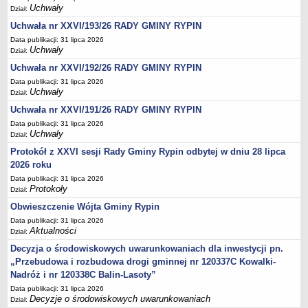
Regulamin naboru na wolne stanowiska urzędnicze
Uchwały
Dział:
Ogłoszenia o naborze na wolne stanowiska urzędnicze
Uchwała nr XXVI/193/26 RADY GMINY RYPIN
Lista kandydatów spełniających wymagania formalne w naborach na
Data publikacji: 31 lipca 2026
wolne stanowiska urzędnicze
Uchwały
Dział:
Uchwała nr XXVI/192/26 RADY GMINY RYPIN
Wyniki naboru na wolne stanowiska urzędnicze
Data publikacji: 31 lipca 2026
Petycje
Uchwały
Dział:
Sygnaliści
Uchwała nr XXVI/191/26 RADY GMINY RYPIN
Galeria
Data publikacji: 31 lipca 2026
Uchwały
Dział:
Raporty o stanie dostępności
Protokół z XXVI sesji Rady Gminy Rypin odbytej w dniu 28 lipca
Wnioski
2026 roku
WŁADZE I STRUKTURA
Data publikacji: 31 lipca 2026
Struktura organizacyjna
Protokoły
Dział:
Rada gminy
Obwieszczenie Wójta Gminy Rypin
Data publikacji: 31 lipca 2026
Wójt
Aktualności
Dział:
Urząd gminy
Decyzja o środowiskowych uwarunkowaniach dla inwestycji pn.
Jednostki organizacyjne, GOPS, Instytucja kultury, OSP
„Przebudowa i rozbudowa drogi gminnej nr 120337C Kowalki-
Nadróż i nr 120338C Balin-Lasoty”
Jednostki pomocnicze - sołectwa
Data publikacji: 31 lipca 2026
Plan pracy komisji rewizyjnej
Decyzje o środowiskowych uwarunkowaniach
Dział: