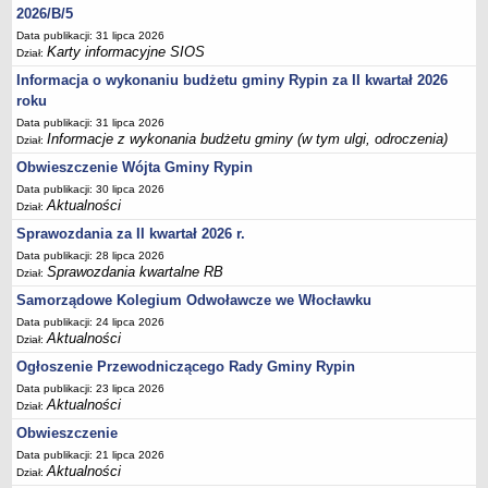
Sesje Rady Gminy Rypin
2026/B/5
PRAWO LOKALNE
Data publikacji: 31 lipca 2026
Karty informacyjne SIOS
Dział:
Statut
Informacja o wykonaniu budżetu gminy Rypin za II kwartał 2026
Strategia rozwoju
roku
Uchwały
Data publikacji: 31 lipca 2026
Informacje z wykonania budżetu gminy (w tym ulgi, odroczenia)
Projekty uchwał
Dział:
Obwieszczenie Wójta Gminy Rypin
Protokoły
Data publikacji: 30 lipca 2026
Imienne wykazy głosowań radnych
Aktualności
Dział:
Postać dokumentów
Sprawozdania za II kwartał 2026 r.
Akty Prawne, Dzienniki Ustaw, Monitory Polskie
Data publikacji: 28 lipca 2026
Sprawozdania kwartalne RB
Dział:
Prawo miejscowe
Samorządowe Kolegium Odwoławcze we Włocławku
Zarządzenia
Data publikacji: 24 lipca 2026
Studium uwarunkowań i kierunków zagospodarowania
Aktualności
Dział:
przestrzennego
Ogłoszenie Przewodniczącego Rady Gminy Rypin
Dane przestrzenne - MPZP
Data publikacji: 23 lipca 2026
Aktualności
Dział:
Stałe obwody głosowania, numery, granice oraz siedziby
Obwieszczenie
obwodowych komisji wyborczych, opis granic okręgów wyborczych
Data publikacji: 21 lipca 2026
Plan ogólny gminy Rypin
Aktualności
Dział: