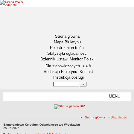
Strona główna
Mapa Biuletynu
Rejestr zmian treści
Statystyki oglądalności
Dziennik Ustaw
Monitor Polski
Menu dodatkowe
Dla słabowidzących
A
powiększ czcionkę
A
standardowy rozmiar czcionki
A
pomniejsz czcionkę
Redakcja Biuletynu
Kontakt
Instrukcja obsługi
Wyszukiwarka artykułów
Szukaj
MENU
Menu
DEKLARACJA DOSTĘPNOŚCI
NASZA GMINA
Status gminy
ścieżka nawigacji
Strona główna
> Aktualności
Lokalizacja
Samorządowe Kolegium Odwoławcze we Włocławku
Samorządowe Kolegium Odwoławcze we Włocławku25.05.2026
25.05.2026
Insygnia gminy