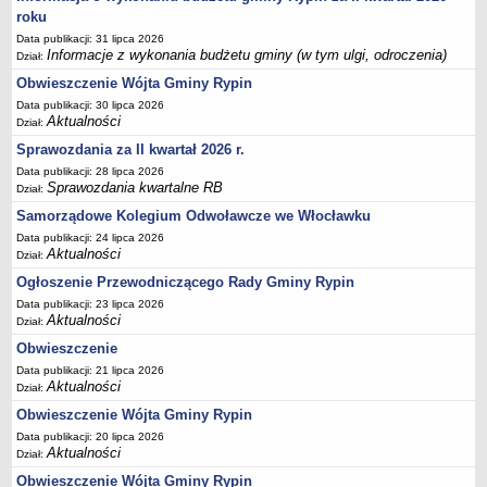
FINANSE GMINY
roku
Budżet
Data publikacji: 31 lipca 2026
Zmiany budżetu
Informacje z wykonania budżetu gminy (w tym ulgi, odroczenia)
Dział:
Wieloletnia Prognoza Finansowa
Obwieszczenie Wójta Gminy Rypin
Data publikacji: 30 lipca 2026
Majątek gminy
Aktualności
Dział:
Majątek jednostek organizacyjnych
Sprawozdania za II kwartał 2026 r.
Dług publiczny
Data publikacji: 28 lipca 2026
Sprawozdania kwartalne RB
Dział:
Realizacja inwestycji
Samorządowe Kolegium Odwoławcze we Włocławku
Sprawozdania z wykonania budżetu
Data publikacji: 24 lipca 2026
Sprawozdania kwartalne RB
Aktualności
Dział:
Sprawozdania finansowe
Ogłoszenie Przewodniczącego Rady Gminy Rypin
Data publikacji: 23 lipca 2026
Informacje z wykonania budżetu gminy (w tym ulgi, odroczenia)
Aktualności
Dział:
Interpretacje indywidualne
Obwieszczenie
SPRAWY DO ZAŁATWIENIA
Data publikacji: 21 lipca 2026
BUDOWA PRZYDOMOWYCH OCZYSZCZALNI ŚCIEKÓW -
Aktualności
Dział:
DOFINANSOWANIE
Obwieszczenie Wójta Gminy Rypin
Preferencyjny zakup węgla
Data publikacji: 20 lipca 2026
Aktualności
Dział:
Wykaz spraw
Obwieszczenie Wójta Gminy Rypin