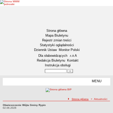
Strona główna
Mapa Biuletynu
Rejestr zmian treści
Statystyki oglądalności
Dziennik Ustaw
Monitor Polski
Menu dodatkowe
Dla słabowidzących
A
powiększ czcionkę
A
standardowy rozmiar czcionki
A
pomniejsz czcionkę
Redakcja Biuletynu
Kontakt
Instrukcja obsługi
Wyszukiwarka artykułów
Szukaj
MENU
Menu
DEKLARACJA DOSTĘPNOŚCI
NASZA GMINA
Status gminy
ścieżka nawigacji
Strona główna
> Aktualności
Lokalizacja
Obwieszczenie Wójta Gminy Rypin
Obwieszczenie Wójta Gminy Rypin02.06.2026
02.06.2026
Insygnia gminy