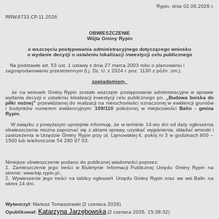
Rypin, dnia 02.06.2026 r.
Dane statystyczne
RRW.6733.CP.11.2026
Zadania publiczne
OBWIESZCZENIE
Związki i stowarzyszenia
Wójta Gminy Rypin
Realizacja zadań publicznych
o wszczęciu postępowania administracyjnego dotyczącego wniosku
o wydanie decyzji o ustaleniu lokalizacji inwestycji celu publicznego
Rejestr zbiorów danych osobowych
Na podstawie art. 53 ust. 1 ustawy z dnia 27 marca 2003 roku o planowaniu i
zagospodarowaniu przestrzennym (t.j. Dz. U. z 2024 r. poz. 1130 z późn. zm.),
Rejestr instytucji kultury
zawiadamiam,
RODO Klauzule informacyjne
że na wniosek Gminy Rypin zostało wszczęte postępowanie administracyjne w sprawie
AKTUALNOŚCI I OGŁOSZENIA
wydania decyzji o ustaleniu lokalizacji inwestycji celu publicznego pn.
„Budowa boiska do
piłki nożnej”
przewidzianej do realizacji na nieruchomości oznaczonej w ewidencji gruntów
URZĄD GMINY
i budynków numerem ewidencyjnym:
109/110
położonej w miejscowości
Balin - gmina
Rypin
.
Dane teleadresowe
W związku z powyższym uprzejmie informuję, że w terminie 14-stu dni od daty ogłoszenia
obwieszczenia można zapoznać się z aktami sprawy, uzyskać wyjaśnienia, składać wnioski i
Tabela informacyjna
zastrzeżenia w Urzędzie Gminy Rypin przy ul. Lipnowskiej 4, pokój nr 3 w godzinach 800 –
1500 lub telefonicznie 54 280 97 03.
Czas pracy urzędu
Nr konta bankowego, NIP, REGON
Niniejsze obwieszczenie podano do publicznej wiadomości poprzez:
1. Zamieszczenie jego treści w Biuletynie Informacji Publicznej Urzędu Gminy Rypin na
Pracownicy urzędu - urząd gminy
stronie: www.bip.rypin.pl.,
2. Wywieszenie jego treści na tablicy ogłoszeń Urzędu Gminy Rypin oraz we wsi Balin na
Pracownicy urzędu - baza magazynowo - warsztatowa
okres 14 dni.
Kompetencje referatów
metryczka
Wytworzył:
Mariusz Tomaszewski (2 czerwca 2026)
Regulamin organizacyjny
Katarzyna Jarzębowska
Opublikował:
(2 czerwca 2026, 15:38:32)