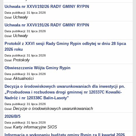
Sesje Rady Gminy Rypin
Uchwała nr XXVI/192/26 RADY GMINY RYPIN
PRAWO LOKALNE
Data publikacji: 31 lipca 2026
Statut
Uchwały
Dział:
Strategia rozwoju
Uchwała nr XXVI/191/26 RADY GMINY RYPIN
Uchwały
Data publikacji: 31 lipca 2026
Uchwały
Dział:
Projekty uchwał
Protokół z XXVI sesji Rady Gminy Rypin odbytej w dniu 28 lipca
Protokoły
2026 roku
Imienne wykazy głosowań radnych
Data publikacji: 31 lipca 2026
Protokoły
Dział:
Postać dokumentów
Obwieszczenie Wójta Gminy Rypin
Akty Prawne, Dzienniki Ustaw, Monitory Polskie
Data publikacji: 31 lipca 2026
Prawo miejscowe
Aktualności
Dział:
Decyzja o środowiskowych uwarunkowaniach dla inwestycji pn.
Zarządzenia
„Przebudowa i rozbudowa drogi gminnej nr 120337C Kowalki-
Studium uwarunkowań i kierunków zagospodarowania
Nadróż i nr 120338C Balin-Lasoty”
przestrzennego
Data publikacji: 31 lipca 2026
Dane przestrzenne - MPZP
Decyzje o środowiskowych uwarunkowaniach
Dział:
Stałe obwody głosowania, numery, granice oraz siedziby
2026/B/5
obwodowych komisji wyborczych, opis granic okręgów wyborczych
Data publikacji: 31 lipca 2026
Karty informacyjne SIOS
Dział:
Plan ogólny gminy Rypin
Informacja o wykonaniu budżetu gminy Rypin za II kwartał 2026