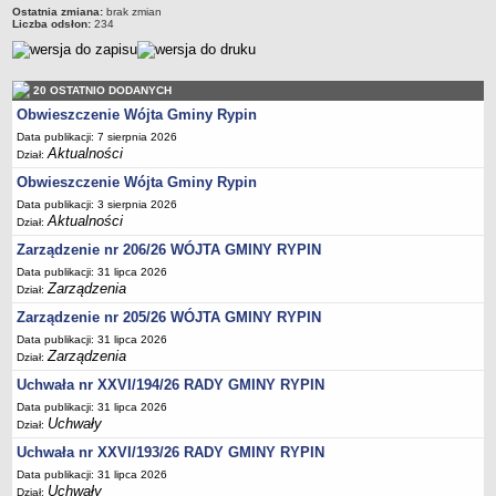
Regulamin naboru na wolne stanowiska urzędnicze
Ostatnia zmiana:
brak zmian
Liczba odsłon:
234
Ogłoszenia o naborze na wolne stanowiska urzędnicze
Lista kandydatów spełniających wymagania formalne w naborach na
wolne stanowiska urzędnicze
20 OSTATNIO DODANYCH
Wyniki naboru na wolne stanowiska urzędnicze
Obwieszczenie Wójta Gminy Rypin
Petycje
Data publikacji: 7 sierpnia 2026
Aktualności
Dział:
Sygnaliści
Obwieszczenie Wójta Gminy Rypin
Galeria
Data publikacji: 3 sierpnia 2026
Aktualności
Dział:
Raporty o stanie dostępności
Zarządzenie nr 206/26 WÓJTA GMINY RYPIN
Wnioski
Data publikacji: 31 lipca 2026
WŁADZE I STRUKTURA
Zarządzenia
Dział:
Struktura organizacyjna
Zarządzenie nr 205/26 WÓJTA GMINY RYPIN
Rada gminy
Data publikacji: 31 lipca 2026
Zarządzenia
Dział:
Wójt
Uchwała nr XXVI/194/26 RADY GMINY RYPIN
Urząd gminy
Data publikacji: 31 lipca 2026
Jednostki organizacyjne, GOPS, Instytucja kultury, OSP
Uchwały
Dział:
Jednostki pomocnicze - sołectwa
Uchwała nr XXVI/193/26 RADY GMINY RYPIN
Plan pracy komisji rewizyjnej
Data publikacji: 31 lipca 2026
Uchwały
Dział: