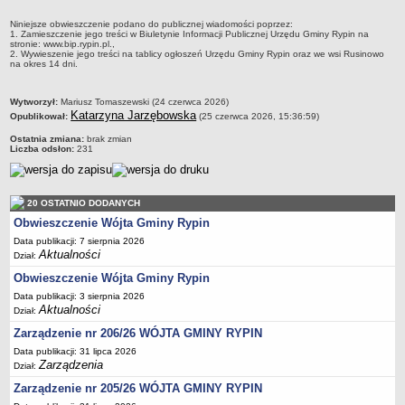
Regulamin naboru na wolne stanowiska urzędnicze
Ogłoszenia o naborze na wolne stanowiska urzędnicze
Niniejsze obwieszczenie podano do publicznej wiadomości poprzez:
1. Zamieszczenie jego treści w Biuletynie Informacji Publicznej Urzędu Gminy Rypin na
stronie: www.bip.rypin.pl.,
Lista kandydatów spełniających wymagania formalne w naborach na
2. Wywieszenie jego treści na tablicy ogłoszeń Urzędu Gminy Rypin oraz we wsi Rusinowo
na okres 14 dni.
wolne stanowiska urzędnicze
Wyniki naboru na wolne stanowiska urzędnicze
metryczka
Wytworzył:
Mariusz Tomaszewski (24 czerwca 2026)
Petycje
Katarzyna Jarzębowska
Opublikował:
(25 czerwca 2026, 15:36:59)
Sygnaliści
Ostatnia zmiana:
brak zmian
Liczba odsłon:
231
Galeria
Raporty o stanie dostępności
20 OSTATNIO DODANYCH
Wnioski
Obwieszczenie Wójta Gminy Rypin
WŁADZE I STRUKTURA
Data publikacji: 7 sierpnia 2026
Struktura organizacyjna
Aktualności
Dział:
Rada gminy
Obwieszczenie Wójta Gminy Rypin
Wójt
Data publikacji: 3 sierpnia 2026
Aktualności
Dział:
Urząd gminy
Zarządzenie nr 206/26 WÓJTA GMINY RYPIN
Jednostki organizacyjne, GOPS, Instytucja kultury, OSP
Data publikacji: 31 lipca 2026
Jednostki pomocnicze - sołectwa
Zarządzenia
Dział:
Plan pracy komisji rewizyjnej
Zarządzenie nr 205/26 WÓJTA GMINY RYPIN