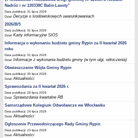
FINANSE GMINY
Nadróż i nr 120338C Balin-Lasoty”
Budżet
Data publikacji: 31 lipca 2026
Zmiany budżetu
Decyzje o środowiskowych uwarunkowaniach
Dział:
Wieloletnia Prognoza Finansowa
2026/B/5
Data publikacji: 31 lipca 2026
Majątek gminy
Karty informacyjne SIOS
Dział:
Majątek jednostek organizacyjnych
Informacja o wykonaniu budżetu gminy Rypin za II kwartał 2026
Dług publiczny
roku
Realizacja inwestycji
Data publikacji: 31 lipca 2026
Informacje z wykonania budżetu gminy (w tym ulgi, odroczenia)
Dział:
Sprawozdania z wykonania budżetu
Obwieszczenie Wójta Gminy Rypin
Sprawozdania kwartalne RB
Data publikacji: 30 lipca 2026
Aktualności
Sprawozdania finansowe
Dział:
Sprawozdania za II kwartał 2026 r.
Informacje z wykonania budżetu gminy (w tym ulgi, odroczenia)
Data publikacji: 28 lipca 2026
Interpretacje indywidualne
Sprawozdania kwartalne RB
Dział:
SPRAWY DO ZAŁATWIENIA
Samorządowe Kolegium Odwoławcze we Włocławku
BUDOWA PRZYDOMOWYCH OCZYSZCZALNI ŚCIEKÓW -
Data publikacji: 24 lipca 2026
DOFINANSOWANIE
Aktualności
Dział:
Preferencyjny zakup węgla
Ogłoszenie Przewodniczącego Rady Gminy Rypin
Wykaz spraw
Data publikacji: 23 lipca 2026
Aktualności
Dział: