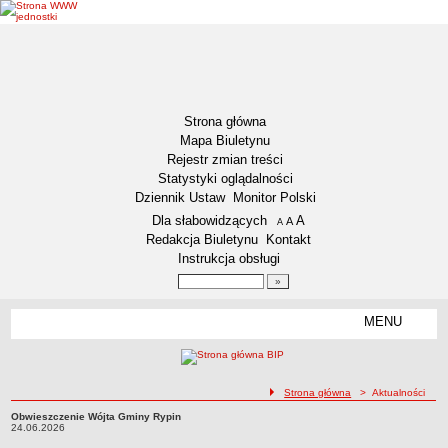
Strona główna
Mapa Biuletynu
Rejestr zmian treści
Statystyki oglądalności
Dziennik Ustaw
Monitor Polski
Menu dodatkowe
Dla słabowidzących
A
powiększ czcionkę
A
standardowy rozmiar czcionki
A
pomniejsz czcionkę
Redakcja Biuletynu
Kontakt
Instrukcja obsługi
Wyszukiwarka artykułów
Szukaj
MENU
Menu
DEKLARACJA DOSTĘPNOŚCI
NASZA GMINA
Status gminy
ścieżka nawigacji
Strona główna
> Aktualności
Lokalizacja
Obwieszczenie Wójta Gminy Rypin
Obwieszczenie Wójta Gminy Rypin24.06.2026
24.06.2026
Insygnia gminy