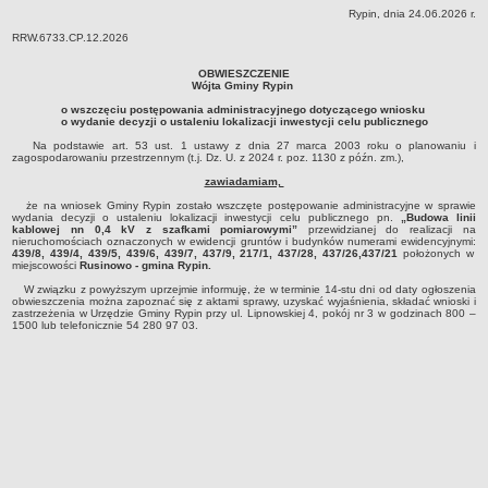
Rypin, dnia 24.06.2026 r.
Dane statystyczne
RRW.6733.CP.12.2026
Zadania publiczne
OBWIESZCZENIE
Związki i stowarzyszenia
Wójta Gminy Rypin
Realizacja zadań publicznych
o wszczęciu postępowania administracyjnego dotyczącego wniosku
o wydanie decyzji o ustaleniu lokalizacji inwestycji celu publicznego
Rejestr zbiorów danych osobowych
Na podstawie art. 53 ust. 1 ustawy z dnia 27 marca 2003 roku o planowaniu i
zagospodarowaniu przestrzennym (t.j. Dz. U. z 2024 r. poz. 1130 z późn. zm.),
Rejestr instytucji kultury
zawiadamiam,
RODO Klauzule informacyjne
że na wniosek Gminy Rypin zostało wszczęte postępowanie administracyjne w sprawie
AKTUALNOŚCI I OGŁOSZENIA
wydania decyzji o ustaleniu lokalizacji inwestycji celu publicznego pn.
„Budowa linii
kablowej nn 0,4 kV z szafkami pomiarowymi”
przewidzianej do realizacji na
URZĄD GMINY
nieruchomościach oznaczonych w ewidencji gruntów i budynków numerami ewidencyjnymi:
439/8, 439/4, 439/5, 439/6, 439/7, 437/9, 217/1, 437/28, 437/26,437/21
położonych w
Dane teleadresowe
miejscowości
Rusinowo - gmina Rypin.
W związku z powyższym uprzejmie informuję, że w terminie 14-stu dni od daty ogłoszenia
Tabela informacyjna
obwieszczenia można zapoznać się z aktami sprawy, uzyskać wyjaśnienia, składać wnioski i
zastrzeżenia w Urzędzie Gminy Rypin przy ul. Lipnowskiej 4, pokój nr 3 w godzinach 800 –
Czas pracy urzędu
1500 lub telefonicznie 54 280 97 03.
Nr konta bankowego, NIP, REGON
Pracownicy urzędu - urząd gminy
Pracownicy urzędu - baza magazynowo - warsztatowa
Kompetencje referatów
Regulamin organizacyjny