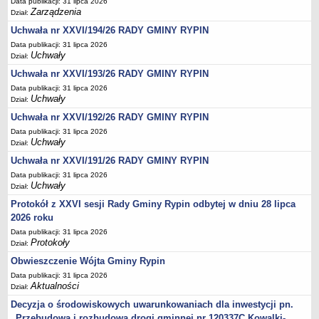
Data publikacji: 31 lipca 2026
Sesje Rady Gminy Rypin
Zarządzenia
Dział:
PRAWO LOKALNE
Uchwała nr XXVI/194/26 RADY GMINY RYPIN
Statut
Data publikacji: 31 lipca 2026
Strategia rozwoju
Uchwały
Dział:
Uchwały
Uchwała nr XXVI/193/26 RADY GMINY RYPIN
Data publikacji: 31 lipca 2026
Projekty uchwał
Uchwały
Dział:
Protokoły
Uchwała nr XXVI/192/26 RADY GMINY RYPIN
Imienne wykazy głosowań radnych
Data publikacji: 31 lipca 2026
Uchwały
Dział:
Postać dokumentów
Uchwała nr XXVI/191/26 RADY GMINY RYPIN
Akty Prawne, Dzienniki Ustaw, Monitory Polskie
Data publikacji: 31 lipca 2026
Prawo miejscowe
Uchwały
Dział:
Zarządzenia
Protokół z XXVI sesji Rady Gminy Rypin odbytej w dniu 28 lipca
2026 roku
Studium uwarunkowań i kierunków zagospodarowania
Data publikacji: 31 lipca 2026
przestrzennego
Protokoły
Dział:
Dane przestrzenne - MPZP
Obwieszczenie Wójta Gminy Rypin
Stałe obwody głosowania, numery, granice oraz siedziby
Data publikacji: 31 lipca 2026
obwodowych komisji wyborczych, opis granic okręgów wyborczych
Aktualności
Dział:
Plan ogólny gminy Rypin
Decyzja o środowiskowych uwarunkowaniach dla inwestycji pn.
„Przebudowa i rozbudowa drogi gminnej nr 120337C Kowalki-