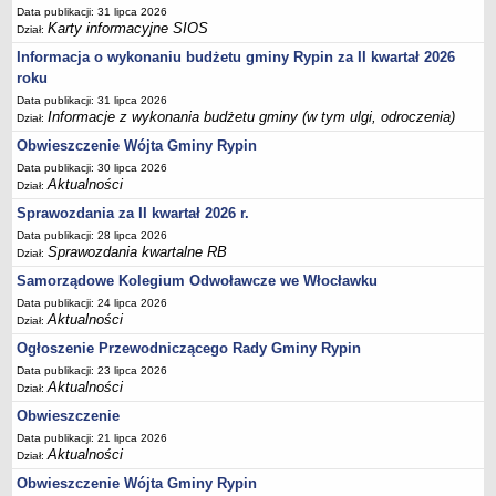
FINANSE GMINY
Data publikacji: 31 lipca 2026
Budżet
Karty informacyjne SIOS
Dział:
Zmiany budżetu
Informacja o wykonaniu budżetu gminy Rypin za II kwartał 2026
roku
Wieloletnia Prognoza Finansowa
Data publikacji: 31 lipca 2026
Majątek gminy
Informacje z wykonania budżetu gminy (w tym ulgi, odroczenia)
Dział:
Majątek jednostek organizacyjnych
Obwieszczenie Wójta Gminy Rypin
Dług publiczny
Data publikacji: 30 lipca 2026
Aktualności
Dział:
Realizacja inwestycji
Sprawozdania za II kwartał 2026 r.
Sprawozdania z wykonania budżetu
Data publikacji: 28 lipca 2026
Sprawozdania kwartalne RB
Dział:
Sprawozdania kwartalne RB
Samorządowe Kolegium Odwoławcze we Włocławku
Sprawozdania finansowe
Data publikacji: 24 lipca 2026
Informacje z wykonania budżetu gminy (w tym ulgi, odroczenia)
Aktualności
Dział:
Interpretacje indywidualne
Ogłoszenie Przewodniczącego Rady Gminy Rypin
SPRAWY DO ZAŁATWIENIA
Data publikacji: 23 lipca 2026
Aktualności
Dział:
BUDOWA PRZYDOMOWYCH OCZYSZCZALNI ŚCIEKÓW -
DOFINANSOWANIE
Obwieszczenie
Data publikacji: 21 lipca 2026
Preferencyjny zakup węgla
Aktualności
Dział:
Wykaz spraw
Obwieszczenie Wójta Gminy Rypin