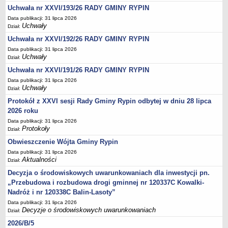
Sesje Rady Gminy Rypin
Uchwała nr XXVI/193/26 RADY GMINY RYPIN
PRAWO LOKALNE
Data publikacji: 31 lipca 2026
Statut
Uchwały
Dział:
Uchwała nr XXVI/192/26 RADY GMINY RYPIN
Strategia rozwoju
Data publikacji: 31 lipca 2026
Uchwały
Uchwały
Dział:
Projekty uchwał
Uchwała nr XXVI/191/26 RADY GMINY RYPIN
Protokoły
Data publikacji: 31 lipca 2026
Uchwały
Dział:
Imienne wykazy głosowań radnych
Protokół z XXVI sesji Rady Gminy Rypin odbytej w dniu 28 lipca
Postać dokumentów
2026 roku
Akty Prawne, Dzienniki Ustaw, Monitory Polskie
Data publikacji: 31 lipca 2026
Protokoły
Dział:
Prawo miejscowe
Obwieszczenie Wójta Gminy Rypin
Zarządzenia
Data publikacji: 31 lipca 2026
Studium uwarunkowań i kierunków zagospodarowania
Aktualności
Dział:
przestrzennego
Decyzja o środowiskowych uwarunkowaniach dla inwestycji pn.
Dane przestrzenne - MPZP
„Przebudowa i rozbudowa drogi gminnej nr 120337C Kowalki-
Nadróż i nr 120338C Balin-Lasoty”
Stałe obwody głosowania, numery, granice oraz siedziby
Data publikacji: 31 lipca 2026
obwodowych komisji wyborczych, opis granic okręgów wyborczych
Decyzje o środowiskowych uwarunkowaniach
Dział:
Plan ogólny gminy Rypin
2026/B/5