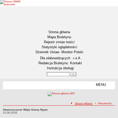
Strona główna
Mapa Biuletynu
Rejestr zmian treści
Statystyki oglądalności
Dziennik Ustaw
Monitor Polski
Menu dodatkowe
Dla słabowidzących
A
powiększ czcionkę
A
standardowy rozmiar czcionki
A
pomniejsz czcionkę
Redakcja Biuletynu
Kontakt
Instrukcja obsługi
Wyszukiwarka artykułów
Szukaj
MENU
Menu
DEKLARACJA DOSTĘPNOŚCI
NASZA GMINA
Status gminy
ścieżka nawigacji
Strona główna
> Aktualności
Lokalizacja
Obwieszczenie Wójta Gminy Rypin
Obwieszczenie Wójta Gminy Rypin22.06.2026
22.06.2026
Insygnia gminy