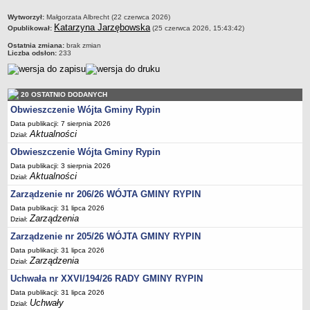
Regulamin naboru na wolne stanowiska urzędnicze
metryczka
Wytworzył:
Małgorzata Albrecht (22 czerwca 2026)
Ogłoszenia o naborze na wolne stanowiska urzędnicze
Katarzyna Jarzębowska
Opublikował:
(25 czerwca 2026, 15:43:42)
Lista kandydatów spełniających wymagania formalne w naborach na
Ostatnia zmiana:
brak zmian
wolne stanowiska urzędnicze
Liczba odsłon:
233
Wyniki naboru na wolne stanowiska urzędnicze
Petycje
20 OSTATNIO DODANYCH
Sygnaliści
Obwieszczenie Wójta Gminy Rypin
Galeria
Data publikacji: 7 sierpnia 2026
Aktualności
Dział:
Raporty o stanie dostępności
Obwieszczenie Wójta Gminy Rypin
Wnioski
Data publikacji: 3 sierpnia 2026
WŁADZE I STRUKTURA
Aktualności
Dział:
Struktura organizacyjna
Zarządzenie nr 206/26 WÓJTA GMINY RYPIN
Rada gminy
Data publikacji: 31 lipca 2026
Zarządzenia
Dział:
Wójt
Zarządzenie nr 205/26 WÓJTA GMINY RYPIN
Urząd gminy
Data publikacji: 31 lipca 2026
Jednostki organizacyjne, GOPS, Instytucja kultury, OSP
Zarządzenia
Dział:
Uchwała nr XXVI/194/26 RADY GMINY RYPIN
Jednostki pomocnicze - sołectwa
Data publikacji: 31 lipca 2026
Plan pracy komisji rewizyjnej
Uchwały
Dział: