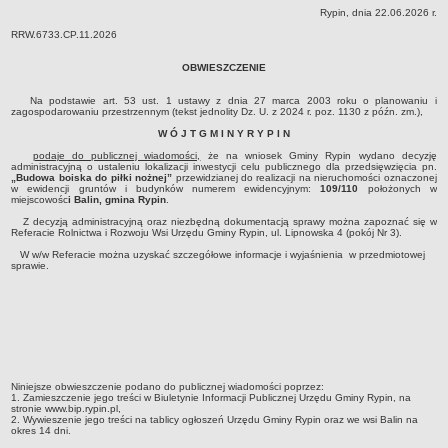
Rypin, dnia 22.06.2026 r.
Dane statystyczne
RRW.6733.CP.11.2026
Zadania publiczne
OBWIESZCZENIE
Związki i stowarzyszenia
Realizacja zadań publicznych
Na podstawie art. 53 ust. 1 ustawy z dnia 27 marca 2003 roku o planowaniu i
zagospodarowaniu przestrzennym (tekst jednolity Dz. U. z 2024 r. poz. 1130 z późn. zm.),
Rejestr zbiorów danych osobowych
W Ó J T G M I N Y R Y P I N
Rejestr instytucji kultury
podaje do publicznej wiadomości,
że na wniosek Gminy Rypin wydano decyzję
administracyjną o ustaleniu lokalizacji inwestycji celu publicznego dla przedsięwzięcia pn.
RODO Klauzule informacyjne
„Budowa boiska do piłki nożnej”
przewidzianej do realizacji na nieruchomości oznaczonej
w ewidencji gruntów i budynków numerem ewidencyjnym:
109/110
położonych w
AKTUALNOŚCI I OGŁOSZENIA
miejscowośc
i Balin, gmina Rypin
.
URZĄD GMINY
Z decyzją administracyjną oraz niezbędną dokumentacją sprawy można zapoznać się w
Referacie Rolnictwa i Rozwoju Wsi Urzędu Gminy Rypin, ul. Lipnowska 4 (pokój Nr 3).
Dane teleadresowe
W w/w Referacie można uzyskać szczegółowe informacje i wyjaśnienia w przedmiotowej
sprawie.
Tabela informacyjna
Czas pracy urzędu
Nr konta bankowego, NIP, REGON
Pracownicy urzędu - urząd gminy
Pracownicy urzędu - baza magazynowo - warsztatowa
Niniejsze obwieszczenie podano do publicznej wiadomości poprzez:
Kompetencje referatów
1. Zamieszczenie jego treści w Biuletynie Informacji Publicznej Urzędu Gminy Rypin, na
stronie www.bip.rypin.pl,
2. Wywieszenie jego treści na tablicy ogłoszeń Urzędu Gminy Rypin oraz we wsi Balin na
Regulamin organizacyjny
okres 14 dni.