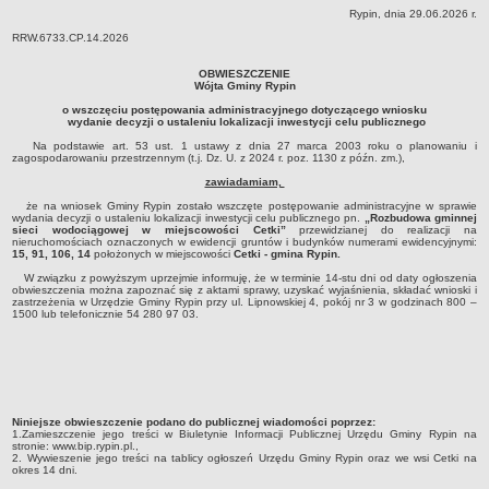
Rypin, dnia 29.06.2026 r.
Dane statystyczne
RRW.6733.CP.14.2026
Zadania publiczne
OBWIESZCZENIE
Związki i stowarzyszenia
Wójta Gminy Rypin
Realizacja zadań publicznych
o wszczęciu postępowania administracyjnego dotyczącego wniosku
wydanie decyzji o ustaleniu lokalizacji inwestycji celu publicznego
Rejestr zbiorów danych osobowych
Na podstawie art. 53 ust. 1 ustawy z dnia 27 marca 2003 roku o planowaniu i
zagospodarowaniu przestrzennym (t.j. Dz. U. z 2024 r. poz. 1130 z późn. zm.),
Rejestr instytucji kultury
zawiadamiam,
RODO Klauzule informacyjne
że na wniosek Gminy Rypin zostało wszczęte postępowanie administracyjne w sprawie
AKTUALNOŚCI I OGŁOSZENIA
wydania decyzji o ustaleniu lokalizacji inwestycji celu publicznego pn.
„Rozbudowa gminnej
sieci wodociągowej w miejscowości Cetki”
przewidzianej do realizacji na
URZĄD GMINY
nieruchomościach oznaczonych w ewidencji gruntów i budynków numerami ewidencyjnymi:
15, 91, 106, 14
położonych w miejscowości
Cetki - gmina Rypin.
Dane teleadresowe
W związku z powyższym uprzejmie informuję, że w terminie 14-stu dni od daty ogłoszenia
obwieszczenia można zapoznać się z aktami sprawy, uzyskać wyjaśnienia, składać wnioski i
Tabela informacyjna
zastrzeżenia w Urzędzie Gminy Rypin przy ul. Lipnowskiej 4, pokój nr 3 w godzinach 800 –
1500 lub telefonicznie 54 280 97 03.
Czas pracy urzędu
Nr konta bankowego, NIP, REGON
Pracownicy urzędu - urząd gminy
Pracownicy urzędu - baza magazynowo - warsztatowa
Niniejsze obwieszczenie podano do publicznej wiadomości poprzez:
Kompetencje referatów
1.Zamieszczenie jego treści w Biuletynie Informacji Publicznej Urzędu Gminy Rypin na
stronie: www.bip.rypin.pl.,
2. Wywieszenie jego treści na tablicy ogłoszeń Urzędu Gminy Rypin oraz we wsi Cetki na
Regulamin organizacyjny
okres 14 dni.