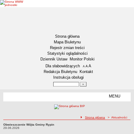
Strona główna
Mapa Biuletynu
Rejestr zmian treści
Statystyki oglądalności
Dziennik Ustaw
Monitor Polski
Menu dodatkowe
Dla słabowidzących
A
powiększ czcionkę
A
standardowy rozmiar czcionki
A
pomniejsz czcionkę
Redakcja Biuletynu
Kontakt
Instrukcja obsługi
Wyszukiwarka artykułów
Szukaj
MENU
Menu
DEKLARACJA DOSTĘPNOŚCI
NASZA GMINA
Status gminy
ścieżka nawigacji
Strona główna
> Aktualności
Lokalizacja
Obwieszczenie Wójta Gminy Rypin
Obwieszczenie Wójta Gminy Rypin29.06.2026
29.06.2026
Insygnia gminy