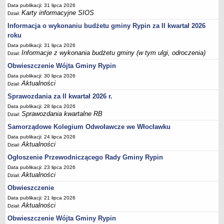
FINANSE GMINY
Data publikacji: 31 lipca 2026
Budżet
Karty informacyjne SIOS
Dział:
Zmiany budżetu
Informacja o wykonaniu budżetu gminy Rypin za II kwartał 2026
roku
Wieloletnia Prognoza Finansowa
Data publikacji: 31 lipca 2026
Majątek gminy
Informacje z wykonania budżetu gminy (w tym ulgi, odroczenia)
Dział:
Majątek jednostek organizacyjnych
Obwieszczenie Wójta Gminy Rypin
Dług publiczny
Data publikacji: 30 lipca 2026
Aktualności
Dział:
Realizacja inwestycji
Sprawozdania za II kwartał 2026 r.
Sprawozdania z wykonania budżetu
Data publikacji: 28 lipca 2026
Sprawozdania kwartalne RB
Dział:
Sprawozdania kwartalne RB
Samorządowe Kolegium Odwoławcze we Włocławku
Sprawozdania finansowe
Data publikacji: 24 lipca 2026
Informacje z wykonania budżetu gminy (w tym ulgi, odroczenia)
Aktualności
Dział:
Interpretacje indywidualne
Ogłoszenie Przewodniczącego Rady Gminy Rypin
SPRAWY DO ZAŁATWIENIA
Data publikacji: 23 lipca 2026
Aktualności
Dział:
BUDOWA PRZYDOMOWYCH OCZYSZCZALNI ŚCIEKÓW -
DOFINANSOWANIE
Obwieszczenie
Data publikacji: 21 lipca 2026
Preferencyjny zakup węgla
Aktualności
Dział:
Wykaz spraw
Obwieszczenie Wójta Gminy Rypin