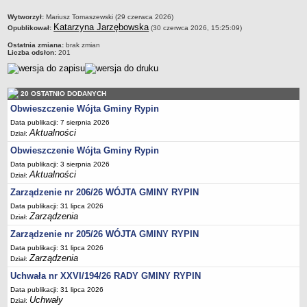
Regulamin naboru na wolne stanowiska urzędnicze
metryczka
Wytworzył:
Mariusz Tomaszewski (29 czerwca 2026)
Ogłoszenia o naborze na wolne stanowiska urzędnicze
Katarzyna Jarzębowska
Opublikował:
(30 czerwca 2026, 15:25:09)
Lista kandydatów spełniających wymagania formalne w naborach na
Ostatnia zmiana:
brak zmian
wolne stanowiska urzędnicze
Liczba odsłon:
201
Wyniki naboru na wolne stanowiska urzędnicze
Petycje
20 OSTATNIO DODANYCH
Sygnaliści
Obwieszczenie Wójta Gminy Rypin
Galeria
Data publikacji: 7 sierpnia 2026
Aktualności
Dział:
Raporty o stanie dostępności
Obwieszczenie Wójta Gminy Rypin
Wnioski
Data publikacji: 3 sierpnia 2026
WŁADZE I STRUKTURA
Aktualności
Dział:
Struktura organizacyjna
Zarządzenie nr 206/26 WÓJTA GMINY RYPIN
Rada gminy
Data publikacji: 31 lipca 2026
Zarządzenia
Dział:
Wójt
Zarządzenie nr 205/26 WÓJTA GMINY RYPIN
Urząd gminy
Data publikacji: 31 lipca 2026
Jednostki organizacyjne, GOPS, Instytucja kultury, OSP
Zarządzenia
Dział:
Uchwała nr XXVI/194/26 RADY GMINY RYPIN
Jednostki pomocnicze - sołectwa
Data publikacji: 31 lipca 2026
Plan pracy komisji rewizyjnej
Uchwały
Dział: