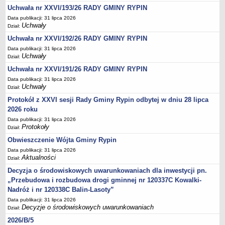
Sesje Rady Gminy Rypin
Uchwała nr XXVI/193/26 RADY GMINY RYPIN
PRAWO LOKALNE
Data publikacji: 31 lipca 2026
Statut
Uchwały
Dział:
Uchwała nr XXVI/192/26 RADY GMINY RYPIN
Strategia rozwoju
Data publikacji: 31 lipca 2026
Uchwały
Uchwały
Dział:
Projekty uchwał
Uchwała nr XXVI/191/26 RADY GMINY RYPIN
Protokoły
Data publikacji: 31 lipca 2026
Uchwały
Dział:
Imienne wykazy głosowań radnych
Protokół z XXVI sesji Rady Gminy Rypin odbytej w dniu 28 lipca
Postać dokumentów
2026 roku
Akty Prawne, Dzienniki Ustaw, Monitory Polskie
Data publikacji: 31 lipca 2026
Protokoły
Dział:
Prawo miejscowe
Obwieszczenie Wójta Gminy Rypin
Zarządzenia
Data publikacji: 31 lipca 2026
Studium uwarunkowań i kierunków zagospodarowania
Aktualności
Dział:
przestrzennego
Decyzja o środowiskowych uwarunkowaniach dla inwestycji pn.
Dane przestrzenne - MPZP
„Przebudowa i rozbudowa drogi gminnej nr 120337C Kowalki-
Nadróż i nr 120338C Balin-Lasoty”
Stałe obwody głosowania, numery, granice oraz siedziby
Data publikacji: 31 lipca 2026
obwodowych komisji wyborczych, opis granic okręgów wyborczych
Decyzje o środowiskowych uwarunkowaniach
Dział:
Plan ogólny gminy Rypin
2026/B/5