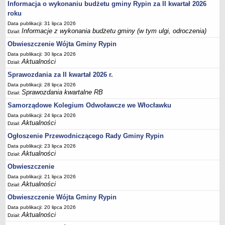
FINANSE GMINY
Informacja o wykonaniu budżetu gminy Rypin za II kwartał 2026
Budżet
roku
Data publikacji: 31 lipca 2026
Zmiany budżetu
Informacje z wykonania budżetu gminy (w tym ulgi, odroczenia)
Dział:
Wieloletnia Prognoza Finansowa
Obwieszczenie Wójta Gminy Rypin
Majątek gminy
Data publikacji: 30 lipca 2026
Aktualności
Dział:
Majątek jednostek organizacyjnych
Sprawozdania za II kwartał 2026 r.
Dług publiczny
Data publikacji: 28 lipca 2026
Realizacja inwestycji
Sprawozdania kwartalne RB
Dział:
Sprawozdania z wykonania budżetu
Samorządowe Kolegium Odwoławcze we Włocławku
Sprawozdania kwartalne RB
Data publikacji: 24 lipca 2026
Aktualności
Dział:
Sprawozdania finansowe
Ogłoszenie Przewodniczącego Rady Gminy Rypin
Informacje z wykonania budżetu gminy (w tym ulgi, odroczenia)
Data publikacji: 23 lipca 2026
Aktualności
Dział:
Interpretacje indywidualne
Obwieszczenie
SPRAWY DO ZAŁATWIENIA
BUDOWA PRZYDOMOWYCH OCZYSZCZALNI ŚCIEKÓW -
Data publikacji: 21 lipca 2026
Aktualności
Dział:
DOFINANSOWANIE
Obwieszczenie Wójta Gminy Rypin
Preferencyjny zakup węgla
Data publikacji: 20 lipca 2026
Wykaz spraw
Aktualności
Dział: