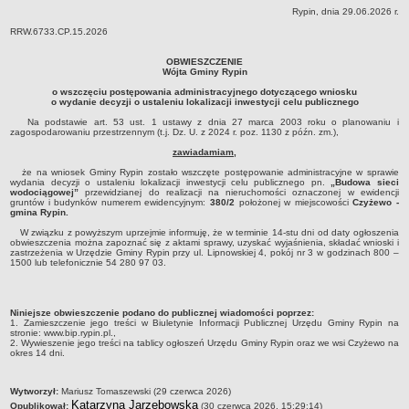
Rypin, dnia 29.06.2026 r.
Dane statystyczne
RRW.6733.CP.15.2026
Zadania publiczne
OBWIESZCZENIE
Związki i stowarzyszenia
Wójta Gminy Rypin
Realizacja zadań publicznych
o wszczęciu postępowania administracyjnego dotyczącego wniosku
o wydanie decyzji o ustaleniu lokalizacji inwestycji celu publicznego
Rejestr zbiorów danych osobowych
Na podstawie art. 53 ust. 1 ustawy z dnia 27 marca 2003 roku o planowaniu i
zagospodarowaniu przestrzennym (t.j. Dz. U. z 2024 r. poz. 1130 z późn. zm.),
Rejestr instytucji kultury
zawiadamiam,
RODO Klauzule informacyjne
że na wniosek Gminy Rypin zostało wszczęte postępowanie administracyjne w sprawie
AKTUALNOŚCI I OGŁOSZENIA
wydania decyzji o ustaleniu lokalizacji inwestycji celu publicznego pn.
„Budowa sieci
wodociągowej”
przewidzianej do realizacji na nieruchomości oznaczonej w ewidencji
URZĄD GMINY
gruntów i budynków numerem ewidencyjnym:
380/2
położonej w miejscowości
Czyżewo -
gmina Rypin.
Dane teleadresowe
W związku z powyższym uprzejmie informuję, że w terminie 14-stu dni od daty ogłoszenia
obwieszczenia można zapoznać się z aktami sprawy, uzyskać wyjaśnienia, składać wnioski i
Tabela informacyjna
zastrzeżenia w Urzędzie Gminy Rypin przy ul. Lipnowskiej 4, pokój nr 3 w godzinach 800 –
1500 lub telefonicznie 54 280 97 03.
Czas pracy urzędu
Nr konta bankowego, NIP, REGON
Niniejsze obwieszczenie podano do publicznej wiadomości poprzez:
Pracownicy urzędu - urząd gminy
1. Zamieszczenie jego treści w Biuletynie Informacji Publicznej Urzędu Gminy Rypin na
stronie: www.bip.rypin.pl.,
Pracownicy urzędu - baza magazynowo - warsztatowa
2. Wywieszenie jego treści na tablicy ogłoszeń Urzędu Gminy Rypin oraz we wsi Czyżewo na
okres 14 dni.
Kompetencje referatów
Regulamin organizacyjny
metryczka
Wytworzył:
Mariusz Tomaszewski (29 czerwca 2026)
Katarzyna Jarzębowska
Opublikował:
(30 czerwca 2026, 15:29:14)