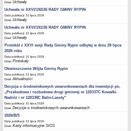
Sesje Rady Gminy Rypin
Uchwały
Dział:
PRAWO LOKALNE
Uchwała nr XXVI/192/26 RADY GMINY RYPIN
Statut
Data publikacji: 31 lipca 2026
Uchwały
Dział:
Strategia rozwoju
Uchwała nr XXVI/191/26 RADY GMINY RYPIN
Uchwały
Data publikacji: 31 lipca 2026
Projekty uchwał
Uchwały
Dział:
Protokół z XXVI sesji Rady Gminy Rypin odbytej w dniu 28 lipca
Protokoły
2026 roku
Imienne wykazy głosowań radnych
Data publikacji: 31 lipca 2026
Postać dokumentów
Protokoły
Dział:
Akty Prawne, Dzienniki Ustaw, Monitory Polskie
Obwieszczenie Wójta Gminy Rypin
Data publikacji: 31 lipca 2026
Prawo miejscowe
Aktualności
Dział:
Zarządzenia
Decyzja o środowiskowych uwarunkowaniach dla inwestycji pn.
Studium uwarunkowań i kierunków zagospodarowania
„Przebudowa i rozbudowa drogi gminnej nr 120337C Kowalki-
przestrzennego
Nadróż i nr 120338C Balin-Lasoty”
Data publikacji: 31 lipca 2026
Dane przestrzenne - MPZP
Decyzje o środowiskowych uwarunkowaniach
Dział:
Stałe obwody głosowania, numery, granice oraz siedziby
2026/B/5
obwodowych komisji wyborczych, opis granic okręgów wyborczych
Data publikacji: 31 lipca 2026
Plan ogólny gminy Rypin
Karty informacyjne SIOS
Dział: