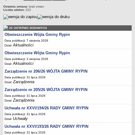
Regulamin naboru na wolne stanowiska urzędnicze
Ostatnia zmiana:
brak zmian
Ogłoszenia o naborze na wolne stanowiska urzędnicze
Liczba odsłon:
222
Lista kandydatów spełniających wymagania formalne w naborach na
wolne stanowiska urzędnicze
20 OSTATNIO DODANYCH
Wyniki naboru na wolne stanowiska urzędnicze
Obwieszczenie Wójta Gminy Rypin
Petycje
Data publikacji: 7 sierpnia 2026
Aktualności
Sygnaliści
Dział:
Obwieszczenie Wójta Gminy Rypin
Galeria
Data publikacji: 3 sierpnia 2026
Raporty o stanie dostępności
Aktualności
Dział:
Wnioski
Zarządzenie nr 206/26 WÓJTA GMINY RYPIN
WŁADZE I STRUKTURA
Data publikacji: 31 lipca 2026
Zarządzenia
Struktura organizacyjna
Dział:
Zarządzenie nr 205/26 WÓJTA GMINY RYPIN
Rada gminy
Data publikacji: 31 lipca 2026
Wójt
Zarządzenia
Dział:
Urząd gminy
Uchwała nr XXVI/194/26 RADY GMINY RYPIN
Jednostki organizacyjne, GOPS, Instytucja kultury, OSP
Data publikacji: 31 lipca 2026
Uchwały
Dział:
Jednostki pomocnicze - sołectwa
Uchwała nr XXVI/193/26 RADY GMINY RYPIN
Plan pracy komisji rewizyjnej
Data publikacji: 31 lipca 2026