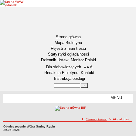
Strona główna
Mapa Biuletynu
Rejestr zmian treści
Statystyki oglądalności
Dziennik Ustaw
Monitor Polski
Menu dodatkowe
Dla słabowidzących
A
powiększ czcionkę
A
standardowy rozmiar czcionki
A
pomniejsz czcionkę
Redakcja Biuletynu
Kontakt
Instrukcja obsługi
Wyszukiwarka artykułów
Szukaj
MENU
Menu
DEKLARACJA DOSTĘPNOŚCI
NASZA GMINA
Status gminy
ścieżka nawigacji
Strona główna
> Aktualności
Lokalizacja
Obwieszczenie Wójta Gminy Rypin
Obwieszczenie Wójta Gminy Rypin29.06.2026
29.06.2026
Insygnia gminy