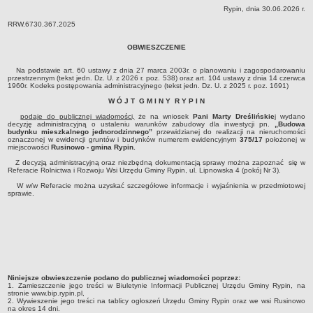
Rypin, dnia 30.06.2026 r.
Dane statystyczne
RRW.6730.367.2025
Zadania publiczne
OBWIESZCZENIE
Związki i stowarzyszenia
Realizacja zadań publicznych
Na podstawie art. 60 ustawy z dnia 27 marca 2003r. o planowaniu i zagospodarowaniu
przestrzennym (tekst jedn. Dz. U. z 2026 r. poz. 538) oraz art. 104 ustawy z dnia 14 czerwca
1960r. Kodeks postępowania administracyjnego (tekst jedn. Dz. U. z 2025 r. poz. 1691)
Rejestr zbiorów danych osobowych
W Ó J T G M I N Y R Y P I N
Rejestr instytucji kultury
podaje do publicznej wiadomości,
że na wniosek
Pani Marty Dreślińskie
j wydano
RODO Klauzule informacyjne
decyzję administracyjną o ustaleniu warunków zabudowy dla inwestycji pn.
„Budowa
budynku mieszkalnego jednorodzinnego”
przewidzianej do realizacji na nieruchomości
AKTUALNOŚCI I OGŁOSZENIA
oznaczonej w ewidencji gruntów i budynków numerem ewidencyjnym
375/17
położonej w
miejscowości
Rusinowo - gmina Rypin.
URZĄD GMINY
Z decyzją administracyjną oraz niezbędną dokumentacją sprawy można zapoznać się w
Dane teleadresowe
Referacie Rolnictwa i Rozwoju Wsi Urzędu Gminy Rypin, ul. Lipnowska 4 (pokój Nr 3).
W w/w Referacie można uzyskać szczegółowe informacje i wyjaśnienia w przedmiotowej
Tabela informacyjna
sprawie.
Czas pracy urzędu
Nr konta bankowego, NIP, REGON
Pracownicy urzędu - urząd gminy
Pracownicy urzędu - baza magazynowo - warsztatowa
Kompetencje referatów
Niniejsze obwieszczenie podano do publicznej wiadomości poprzez:
1. Zamieszczenie jego treści w Biuletynie Informacji Publicznej Urzędu Gminy Rypin, na
stronie www.bip.rypin.pl,
Regulamin organizacyjny
2. Wywieszenie jego treści na tablicy ogłoszeń Urzędu Gminy Rypin oraz we wsi Rusinowo
na okres 14 dni.