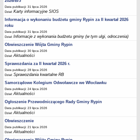
2026/B/5
FINANSE GMINY
Budżet
Data publikacji: 31 lipca 2026
Karty informacyjne SIOS
Dział:
Zmiany budżetu
Informacja o wykonaniu budżetu gminy Rypin za II kwartał 2026
Wieloletnia Prognoza Finansowa
roku
Majątek gminy
Data publikacji: 31 lipca 2026
Informacje z wykonania budżetu gminy (w tym ulgi, odroczenia)
Dział:
Majątek jednostek organizacyjnych
Obwieszczenie Wójta Gminy Rypin
Dług publiczny
Data publikacji: 30 lipca 2026
Aktualności
Realizacja inwestycji
Dział:
Sprawozdania za II kwartał 2026 r.
Sprawozdania z wykonania budżetu
Data publikacji: 28 lipca 2026
Sprawozdania kwartalne RB
Sprawozdania kwartalne RB
Dział:
Sprawozdania finansowe
Samorządowe Kolegium Odwoławcze we Włocławku
Informacje z wykonania budżetu gminy (w tym ulgi, odroczenia)
Data publikacji: 24 lipca 2026
Aktualności
Dział:
Interpretacje indywidualne
Ogłoszenie Przewodniczącego Rady Gminy Rypin
SPRAWY DO ZAŁATWIENIA
Data publikacji: 23 lipca 2026
BUDOWA PRZYDOMOWYCH OCZYSZCZALNI ŚCIEKÓW -
Aktualności
Dział:
DOFINANSOWANIE
Obwieszczenie
Preferencyjny zakup węgla
Data publikacji: 21 lipca 2026
Aktualności
Wykaz spraw
Dział:
Obwieszczenie Wójta Gminy Rypin