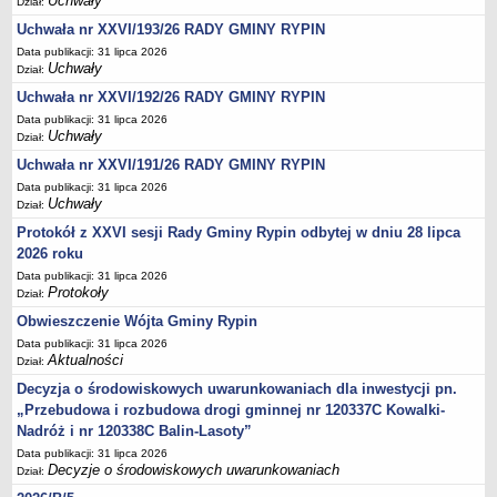
Uchwały
Dział:
Sesje Rady Gminy Rypin
Uchwała nr XXVI/193/26 RADY GMINY RYPIN
PRAWO LOKALNE
Data publikacji: 31 lipca 2026
Statut
Uchwały
Dział:
Strategia rozwoju
Uchwała nr XXVI/192/26 RADY GMINY RYPIN
Uchwały
Data publikacji: 31 lipca 2026
Uchwały
Dział:
Projekty uchwał
Uchwała nr XXVI/191/26 RADY GMINY RYPIN
Protokoły
Data publikacji: 31 lipca 2026
Imienne wykazy głosowań radnych
Uchwały
Dział:
Postać dokumentów
Protokół z XXVI sesji Rady Gminy Rypin odbytej w dniu 28 lipca
2026 roku
Akty Prawne, Dzienniki Ustaw, Monitory Polskie
Data publikacji: 31 lipca 2026
Prawo miejscowe
Protokoły
Dział:
Zarządzenia
Obwieszczenie Wójta Gminy Rypin
Studium uwarunkowań i kierunków zagospodarowania
Data publikacji: 31 lipca 2026
Aktualności
Dział:
przestrzennego
Decyzja o środowiskowych uwarunkowaniach dla inwestycji pn.
Dane przestrzenne - MPZP
„Przebudowa i rozbudowa drogi gminnej nr 120337C Kowalki-
Stałe obwody głosowania, numery, granice oraz siedziby
Nadróż i nr 120338C Balin-Lasoty”
obwodowych komisji wyborczych, opis granic okręgów wyborczych
Data publikacji: 31 lipca 2026
Decyzje o środowiskowych uwarunkowaniach
Dział:
Plan ogólny gminy Rypin