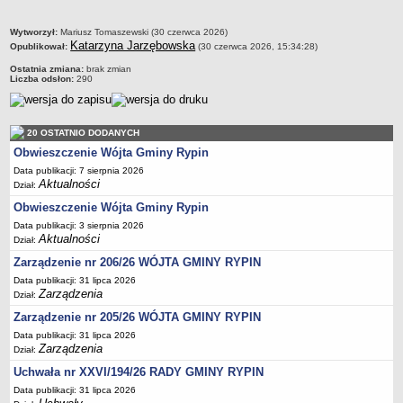
Regulamin naboru na wolne stanowiska urzędnicze
Ogłoszenia o naborze na wolne stanowiska urzędnicze
metryczka
Wytworzył:
Mariusz Tomaszewski (30 czerwca 2026)
Katarzyna Jarzębowska
Opublikował:
Lista kandydatów spełniających wymagania formalne w naborach na
(30 czerwca 2026, 15:34:28)
wolne stanowiska urzędnicze
Ostatnia zmiana:
brak zmian
Liczba odsłon:
290
Wyniki naboru na wolne stanowiska urzędnicze
Petycje
20 OSTATNIO DODANYCH
Sygnaliści
Obwieszczenie Wójta Gminy Rypin
Galeria
Data publikacji: 7 sierpnia 2026
Raporty o stanie dostępności
Aktualności
Dział:
Wnioski
Obwieszczenie Wójta Gminy Rypin
Data publikacji: 3 sierpnia 2026
WŁADZE I STRUKTURA
Aktualności
Dział:
Struktura organizacyjna
Zarządzenie nr 206/26 WÓJTA GMINY RYPIN
Rada gminy
Data publikacji: 31 lipca 2026
Wójt
Zarządzenia
Dział:
Urząd gminy
Zarządzenie nr 205/26 WÓJTA GMINY RYPIN
Data publikacji: 31 lipca 2026
Jednostki organizacyjne, GOPS, Instytucja kultury, OSP
Zarządzenia
Dział:
Jednostki pomocnicze - sołectwa
Uchwała nr XXVI/194/26 RADY GMINY RYPIN
Plan pracy komisji rewizyjnej
Data publikacji: 31 lipca 2026