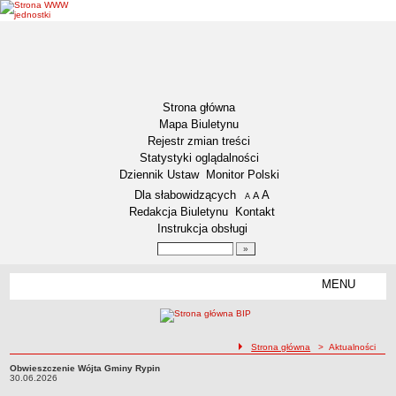
Strona główna
Mapa Biuletynu
Rejestr zmian treści
Statystyki oglądalności
Dziennik Ustaw
Monitor Polski
Menu dodatkowe
Dla słabowidzących
A
powiększ czcionkę
A
standardowy rozmiar czcionki
A
pomniejsz czcionkę
Redakcja Biuletynu
Kontakt
Instrukcja obsługi
Wyszukiwarka artykułów
Szukaj
MENU
Menu
DEKLARACJA DOSTĘPNOŚCI
NASZA GMINA
Status gminy
ścieżka nawigacji
Strona główna
> Aktualności
Lokalizacja
Obwieszczenie Wójta Gminy Rypin
Obwieszczenie Wójta Gminy Rypin30.06.2026
30.06.2026
Insygnia gminy