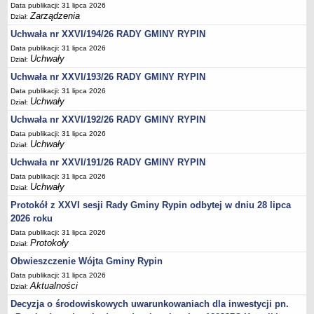
Sesje Rady Gminy Rypin
Data publikacji: 31 lipca 2026
Zarządzenia
Dział:
PRAWO LOKALNE
Uchwała nr XXVI/194/26 RADY GMINY RYPIN
Statut
Data publikacji: 31 lipca 2026
Strategia rozwoju
Uchwały
Dział:
Uchwały
Uchwała nr XXVI/193/26 RADY GMINY RYPIN
Projekty uchwał
Data publikacji: 31 lipca 2026
Uchwały
Dział:
Protokoły
Uchwała nr XXVI/192/26 RADY GMINY RYPIN
Imienne wykazy głosowań radnych
Data publikacji: 31 lipca 2026
Uchwały
Postać dokumentów
Dział:
Uchwała nr XXVI/191/26 RADY GMINY RYPIN
Akty Prawne, Dzienniki Ustaw, Monitory Polskie
Data publikacji: 31 lipca 2026
Prawo miejscowe
Uchwały
Dział:
Zarządzenia
Protokół z XXVI sesji Rady Gminy Rypin odbytej w dniu 28 lipca
Studium uwarunkowań i kierunków zagospodarowania
2026 roku
przestrzennego
Data publikacji: 31 lipca 2026
Protokoły
Dział:
Dane przestrzenne - MPZP
Obwieszczenie Wójta Gminy Rypin
Stałe obwody głosowania, numery, granice oraz siedziby
Data publikacji: 31 lipca 2026
obwodowych komisji wyborczych, opis granic okręgów wyborczych
Aktualności
Dział:
Plan ogólny gminy Rypin
Decyzja o środowiskowych uwarunkowaniach dla inwestycji pn.