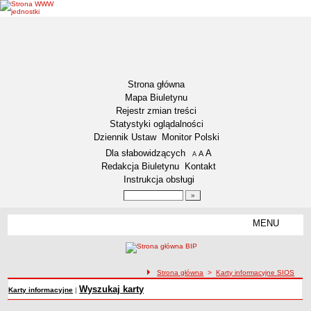
Strona główna
Mapa Biuletynu
Rejestr zmian treści
Statystyki oglądalności
Dziennik Ustaw
Monitor Polski
Menu dodatkowe
Dla słabowidzących
A
powiększ czcionkę
A
standardowy rozmiar czcionki
A
pomniejsz czcionkę
Redakcja Biuletynu
Kontakt
Instrukcja obsługi
Wyszukiwarka artykułów
Szukaj
MENU
Menu
DEKLARACJA DOSTĘPNOŚCI
NASZA GMINA
Status gminy
ścieżka nawigacji
Strona główna
>
Karty informacyjne SIOS
Lokalizacja
Wyszukaj karty
Karty informacyjne
|
Insygnia gminy