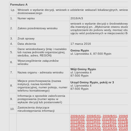
Formularz A
Dane statystyczne
Lp.
Wniosek o wydanie decyzji, wniosek o udzielenie wskazań lokalizacyjnych, wniosek
Zadania publiczne
dostosowawczego
1.
Numer wpisu
2016/A/3
Związki i stowarzyszenia
wniosek o wydanie decyzji o środowiskowy
dla inwestycji pn. „Wykonanie otworu studzi
2.
Realizacja zadań publicznych
Zakres przedmiotowy wniosku
urządzeniami do poboru wody, montaż obud
ujęciu wód podziemnych w miejscowości Bor
Rejestr zbiorów danych osobowych
3.
Znak sprawy
Rejestr instytucji kultury
4.
Data złożenia
17 marca 2016
Dane wnioskodawcy (imię i nazwisko
Gmina Rypin
RODO Klauzule informacyjne
5.
lub nazwa jednostki organizacyjnej,
ul. Lipnowska 4, 87-500 Rypin
siedziba, adres, REGON)
AKTUALNOŚCI I OGŁOSZENIA
Wyszczególnienie załączników
6.
wniosku
URZĄD GMINY
Wójt Gminy Rypin
Dane teleadresowe
7.
Nazwa organu - adresata wniosku
ul. Lipnowska 4
87-500 Rypin
Tabela informacyjna
Miejsce przechowywania (nazwa
Urząd Gminy Rypin, pokój nr 3
instytucji, nazwa komórki
Czas pracy urzędu
8.
ul. Lipnowska 4
organizacyjnej, numer pokoju, numer
87-500 Rypin
telefonu kontaktowego)
Nr konta bankowego, NIP, REGON
Informacja o sposobie zakończenia
9.
postępowania (numer wpisu w
Pracownicy urzędu - urząd gminy
wykazie decyzji lub postanowień)
Zastrzeżenia dotyczące
Pracownicy urzędu - baza magazynowo - warsztatowa
10.
nieudostępniania informacji
Kompetencje referatów
2009/A/02
,
2009/E/01
,
2009/B/01
,
2009/B/
2010/F/02
,
2011/A/02
,
2011/B/01
,
2011/B/0
2012/B/02
,
2012/F/01
,
2012/F/02
,
2012/B/0
Regulamin organizacyjny
2012/F/04
,
2012/A/11
,
2013/B/01
,
2013/B/0
2013/B/12
,
2014/A/02
,
2014/A/04
,
2014/B/