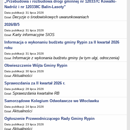
FINANSE GMINY
„Przebudowa i rozbudowa drogi gminnej nr 120337C Kowalki-
Budżet
Nadróż i nr 120338C Balin-Lasoty”
Data publikacji: 31 lipca 2026
Zmiany budżetu
Decyzje o środowiskowych uwarunkowaniach
Dział:
Wieloletnia Prognoza Finansowa
2026/B/5
Majątek gminy
Data publikacji: 31 lipca 2026
Karty informacyjne SIOS
Dział:
Majątek jednostek organizacyjnych
Informacja o wykonaniu budżetu gminy Rypin za II kwartał 2026
Dług publiczny
roku
Realizacja inwestycji
Data publikacji: 31 lipca 2026
Informacje z wykonania budżetu gminy (w tym ulgi, odroczenia)
Dział:
Sprawozdania z wykonania budżetu
Obwieszczenie Wójta Gminy Rypin
Sprawozdania kwartalne RB
Data publikacji: 30 lipca 2026
Sprawozdania finansowe
Aktualności
Dział:
Informacje z wykonania budżetu gminy (w tym ulgi, odroczenia)
Sprawozdania za II kwartał 2026 r.
Data publikacji: 28 lipca 2026
Interpretacje indywidualne
Sprawozdania kwartalne RB
Dział:
SPRAWY DO ZAŁATWIENIA
Samorządowe Kolegium Odwoławcze we Włocławku
BUDOWA PRZYDOMOWYCH OCZYSZCZALNI ŚCIEKÓW -
Data publikacji: 24 lipca 2026
DOFINANSOWANIE
Aktualności
Dział:
Preferencyjny zakup węgla
Ogłoszenie Przewodniczącego Rady Gminy Rypin
Wykaz spraw
Data publikacji: 23 lipca 2026
Aktualności
Dział: