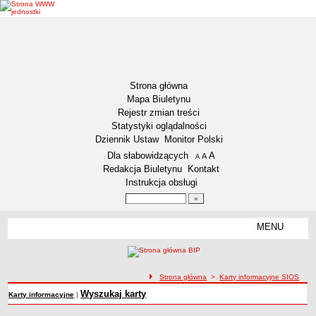
Strona główna
Mapa Biuletynu
Rejestr zmian treści
Statystyki oglądalności
Dziennik Ustaw
Monitor Polski
Menu dodatkowe
Dla słabowidzących
A
powiększ czcionkę
A
standardowy rozmiar czcionki
A
pomniejsz czcionkę
Redakcja Biuletynu
Kontakt
Instrukcja obsługi
Wyszukiwarka artykułów
Szukaj
MENU
Menu
DEKLARACJA DOSTĘPNOŚCI
NASZA GMINA
Status gminy
ścieżka nawigacji
Strona główna
>
Karty informacyjne SIOS
Lokalizacja
Wyszukaj karty
Karty informacyjne
|
Insygnia gminy