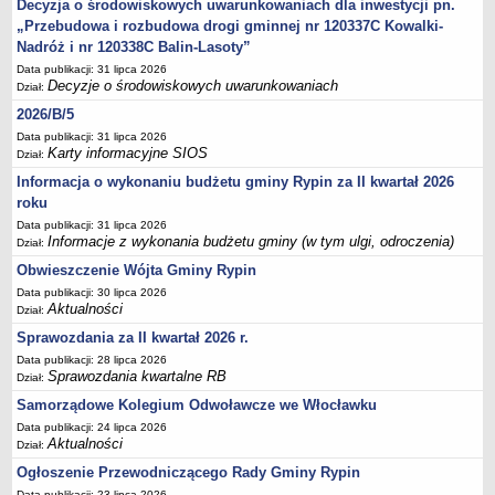
FINANSE GMINY
Decyzja o środowiskowych uwarunkowaniach dla inwestycji pn.
Budżet
„Przebudowa i rozbudowa drogi gminnej nr 120337C Kowalki-
Nadróż i nr 120338C Balin-Lasoty”
Zmiany budżetu
Data publikacji: 31 lipca 2026
Wieloletnia Prognoza Finansowa
Decyzje o środowiskowych uwarunkowaniach
Dział:
Majątek gminy
2026/B/5
Data publikacji: 31 lipca 2026
Majątek jednostek organizacyjnych
Karty informacyjne SIOS
Dział:
Dług publiczny
Informacja o wykonaniu budżetu gminy Rypin za II kwartał 2026
Realizacja inwestycji
roku
Sprawozdania z wykonania budżetu
Data publikacji: 31 lipca 2026
Informacje z wykonania budżetu gminy (w tym ulgi, odroczenia)
Dział:
Sprawozdania kwartalne RB
Obwieszczenie Wójta Gminy Rypin
Sprawozdania finansowe
Data publikacji: 30 lipca 2026
Aktualności
Dział:
Informacje z wykonania budżetu gminy (w tym ulgi, odroczenia)
Sprawozdania za II kwartał 2026 r.
Interpretacje indywidualne
Data publikacji: 28 lipca 2026
SPRAWY DO ZAŁATWIENIA
Sprawozdania kwartalne RB
Dział:
BUDOWA PRZYDOMOWYCH OCZYSZCZALNI ŚCIEKÓW -
Samorządowe Kolegium Odwoławcze we Włocławku
DOFINANSOWANIE
Data publikacji: 24 lipca 2026
Preferencyjny zakup węgla
Aktualności
Dział:
Wykaz spraw
Ogłoszenie Przewodniczącego Rady Gminy Rypin
Data publikacji: 23 lipca 2026