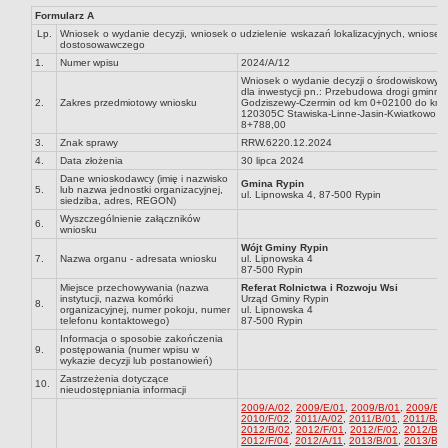
Formularz A
Dane statystyczne
Lp.
Wniosek o wydanie decyzji, wniosek o udzielenie wskazań lokalizacyjnych, wniosek
Zadania publiczne
dostosowawczego
1.
Numer wpisu
2024/A/12
Związki i stowarzyszenia
Wniosek o wydanie decyzji o środowiskowy
dla inwestycji pn.: Przebudowa drogi gminn
Realizacja zadań publicznych
2.
Zakres przedmiotowy wniosku
Godziszewy-Czermin od km 0+02100 do km 1
120305C Stawiska-Linne-Jasin-Kwiatkowo o
Rejestr zbiorów danych osobowych
8+788,00
3.
Znak sprawy
RRW.6220.12.2024
Rejestr instytucji kultury
4.
Data złożenia
30 lipca 2024
RODO Klauzule informacyjne
Dane wnioskodawcy (imię i nazwisko
Gmina Rypin
5.
lub nazwa jednostki organizacyjnej,
ul. Lipnowska 4, 87-500 Rypin
AKTUALNOŚCI I OGŁOSZENIA
siedziba, adres, REGON)
Wyszczególnienie załączników
URZĄD GMINY
6.
wniosku
Dane teleadresowe
Wójt Gminy Rypin
7.
Nazwa organu - adresata wniosku
ul. Lipnowska 4
Tabela informacyjna
87-500 Rypin
Miejsce przechowywania (nazwa
Referat Rolnictwa i Rozwoju Wsi
Czas pracy urzędu
instytucji, nazwa komórki
Urząd Gminy Rypin
8.
organizacyjnej, numer pokoju, numer
ul. Lipnowska 4
Nr konta bankowego, NIP, REGON
telefonu kontaktowego)
87-500 Rypin
Informacja o sposobie zakończenia
Pracownicy urzędu - urząd gminy
9.
postępowania (numer wpisu w
wykazie decyzji lub postanowień)
Pracownicy urzędu - baza magazynowo - warsztatowa
Zastrzeżenia dotyczące
10.
nieudostępniania informacji
Kompetencje referatów
2009/A/02
,
2009/E/01
,
2009/B/01
,
2009/B/
2010/F/02
,
2011/A/02
,
2011/B/01
,
2011/B/0
Regulamin organizacyjny
2012/B/02
,
2012/F/01
,
2012/F/02
,
2012/B/0
2012/F/04
,
2012/A/11
,
2013/B/01
,
2013/B/0