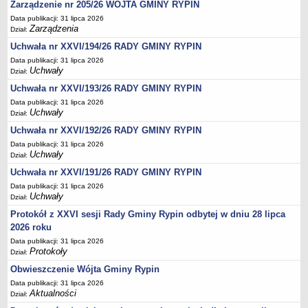
Zarządzenie nr 205/26 WÓJTA GMINY RYPIN
Sesje Rady Gminy Rypin
Data publikacji: 31 lipca 2026
PRAWO LOKALNE
Zarządzenia
Dział:
Statut
Uchwała nr XXVI/194/26 RADY GMINY RYPIN
Strategia rozwoju
Data publikacji: 31 lipca 2026
Uchwały
Uchwały
Dział:
Uchwała nr XXVI/193/26 RADY GMINY RYPIN
Projekty uchwał
Data publikacji: 31 lipca 2026
Protokoły
Uchwały
Dział:
Imienne wykazy głosowań radnych
Uchwała nr XXVI/192/26 RADY GMINY RYPIN
Postać dokumentów
Data publikacji: 31 lipca 2026
Uchwały
Dział:
Akty Prawne, Dzienniki Ustaw, Monitory Polskie
Uchwała nr XXVI/191/26 RADY GMINY RYPIN
Prawo miejscowe
Data publikacji: 31 lipca 2026
Zarządzenia
Uchwały
Dział:
Studium uwarunkowań i kierunków zagospodarowania
Protokół z XXVI sesji Rady Gminy Rypin odbytej w dniu 28 lipca
przestrzennego
2026 roku
Data publikacji: 31 lipca 2026
Dane przestrzenne - MPZP
Protokoły
Dział:
Stałe obwody głosowania, numery, granice oraz siedziby
Obwieszczenie Wójta Gminy Rypin
obwodowych komisji wyborczych, opis granic okręgów wyborczych
Data publikacji: 31 lipca 2026
Plan ogólny gminy Rypin
Aktualności
Dział: