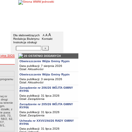
Gmina Rypin
Menu dodatkowe
A
powiększ czcionkę
A
standardowy rozmiar czcionki
Dla słabowidzących
A
pomniejsz czcionkę
Redakcja Biuletynu
Kontakt
Instrukcja obsługi
Wyszukiwarka artykułów
Szukaj
acyjne SIOS
20 OSTATNIO DODANYCH
Obwieszczenie Wójta Gminy Rypin
Data publikacji: 7 sierpnia 2026
Dział:
Aktualności
Obwieszczenie Wójta Gminy Rypin
e programu
Data publikacji: 3 sierpnia 2026
Dział:
Aktualności
Zarządzenie nr 206/26 WÓJTA GMINY
RYPIN
Data publikacji: 31 lipca 2026
ej nr
Dział:
Zarządzenia
 drogi
a terenie
Zarządzenie nr 205/26 WÓJTA GMINY
 gm.
RYPIN
działki, z
Data publikacji: 31 lipca 2026
nie pasa
Dział:
Zarządzenia
19/6, 73,
 58/2, 62,
Uchwała nr XXVI/194/26 RADY GMINY
7/7,
RYPIN
6/1,
Data publikacji: 31 lipca 2026
Dział:
Uchwały