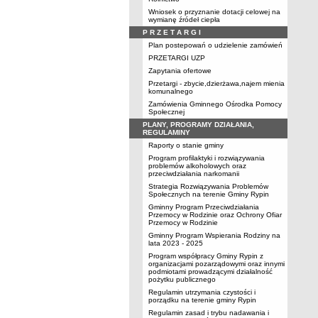
Wniosek o przyznanie dotacji celowej na
wymianę źródeł ciepła
P R Z E T A R G I
Plan postepowań o udzielenie zamówień
PRZETARGI UZP
Zapytania ofertowe
Przetargi - zbycie,dzierżawa,najem mienia
komunalnego
Zamówienia Gminnego Ośrodka Pomocy
Społecznej
PLANY, PROGRAMY DZIAŁANIA,
REGULAMINY
Raporty o stanie gminy
Program profilaktyki i rozwiązywania
problemów alkoholowych oraz
przeciwdziałania narkomanii
Strategia Rozwiązywania Problemów
Społecznych na terenie Gminy Rypin
Gminny Program Przeciwdziałania
Przemocy w Rodzinie oraz Ochrony Ofiar
Przemocy w Rodzinie
Gminny Program Wspierania Rodziny na
lata 2023 - 2025
Program współpracy Gminy Rypin z
organizacjami pozarządowymi oraz innymi
podmiotami prowadzącymi działalność
pożytku publicznego
Regulamin utrzymania czystości i
porządku na terenie gminy Rypin
Regulamin zasad i trybu nadawania i