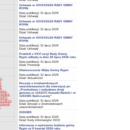
Uchwała nr XXVI/193/26 RADY GMINY
RYPIN
Data publikacji: 31 lipca 2026
Dział:
Uchwały
Uchwała nr XXVI/192/26 RADY GMINY
RYPIN
Data publikacji: 31 lipca 2026
Dział:
Uchwały
Uchwała nr XXVI/191/26 RADY GMINY
RYPIN
Data publikacji: 31 lipca 2026
Dział:
Uchwały
Protokół z XXVI sesji Rady Gminy
Rypin odbytej w dniu 28 lipca 2026 roku
Data publikacji: 31 lipca 2026
Dział:
Protokoły
Obwieszczenie Wójta Gminy Rypin
Data publikacji: 31 lipca 2026
Dział:
Aktualności
01
,
0
,
Decyzja o środowiskowych
3
,
uwarunkowaniach dla inwestycji pn.
08
,
„Przebudowa i rozbudowa drogi
04/01
,
gminnej nr 120337C Kowalki-Nadróż i nr
016/B/5
,
120338C Balin-Lasoty”
0/F/1
,
Data publikacji: 31 lipca 2026
021/B/15
,
Dział:
Decyzje o środowiskowych
024/A/8
,
uwarunkowaniach
2
,
2026/B/5
Data publikacji: 31 lipca 2026
Dział:
Karty informacyjne SIOS
Informacja o wykonaniu budżetu gminy
Rypin za II kwartał 2026 roku