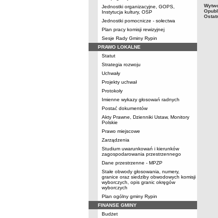
Wytwo
Jednostki organizacyjne, GOPS,
Opubl
Instytucja kultury, OSP
Ostat
Jednostki pomocnicze - sołectwa
Plan pracy komisji rewizyjnej
Sesje Rady Gminy Rypin
PRAWO LOKALNE
Statut
Strategia rozwoju
Uchwały
Projekty uchwał
Protokoły
Imienne wykazy głosowań radnych
Postać dokumentów
Akty Prawne, Dzienniki Ustaw, Monitory
Polskie
Prawo miejscowe
Zarządzenia
Studium uwarunkowań i kierunków
zagospodarowania przestrzennego
Dane przestrzenne - MPZP
Stałe obwody głosowania, numery,
granice oraz siedziby obwodowych komisji
wyborczych, opis granic okręgów
wyborczych
Plan ogólny gminy Rypin
FINANSE GMINY
Budżet