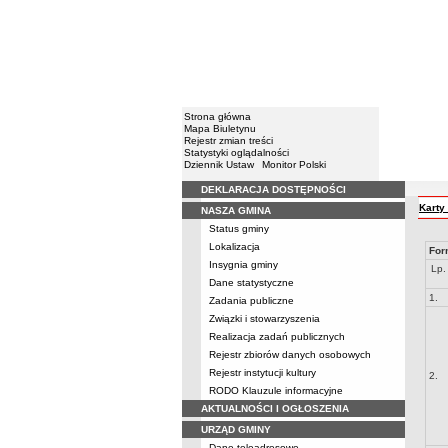
Strona główna
Mapa Biuletynu
Rejestr zmian treści
Statystyki oglądalności
Dziennik Ustaw
Monitor Polski
DEKLARACJA DOSTĘPNOŚCI
Menu
Karty
NASZA GMINA
Status gminy
Lokalizacja
For
Insygnia gminy
Lp.
Dane statystyczne
1.
Zadania publiczne
Związki i stowarzyszenia
Realizacja zadań publicznych
Rejestr zbiorów danych osobowych
Rejestr instytucji kultury
2.
RODO Klauzule informacyjne
AKTUALNOŚCI I OGŁOSZENIA
URZĄD GMINY
Dane teleadresowe