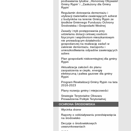
pozbawiania tytułów ,,Honorowy Obywatel
Gminy Rypin' i ,,Zasłużony dla Gminy
Rypin'
Regulamin dotowania demontażu i
utylizacji materiałów zawierających azbest
z budynków na terenie Gminy Rypin ze
środków Gminnego Funduszu Ochrony
Środowiska i Gospodarki Wodnej
Zasady i tryb postępowania przy
udzielaniu dotacji celowej osobom
fizycznym i wspólnotom mieszkaniowym
nie prowadzącym działalności
gospodarczej na realizację zadań w
zakresie demontażu, transportu i
unieszkodliwiania odpadów zawierających
azbes
Plan gospodarki niskoemisyjnej dla gminy
Rypin
Aktualizacja założeń do planu
zaopatrzenia w ciepło, energię
elektryczną i paliwa gazowe dla gminy
Rypin
Program Rewitalizacji Gminy Rypin na lata
2016-2023
Plany rozwoju gminy i miejscowości
Strategie Terytorialne Obszaru
Prowadzenia Polityki Terytorialnej
OCHRONA ŚRODOWISKA
Wycinka drzew
Raporty o oddziaływaniu przedsięwzięcia
na środowisko
Decyzje o środowiskowych
uwarunkowaniach