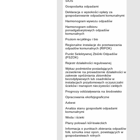
SIOS
Gospodarka odpadami
Deklaracja o wysokości opłaty za
gospodarowanie odpadami komunalnymi
Harmonogram wywozu odpadów
Harmonogram odbioru
ponadgabarytowych odpadów
komunalnych
Poziom recyklingu i bio
Regionalne instalacje do przetwarzania
odpadów komunalnych (RIPOK)
Punkt Selektywnej Zbiórki Odpadów
(PSZOK)
Rejestr działalności regulowanej
Wykaz podmiotów posiadających
zezwolenie na prowadzenie działalności w
zakresie opróżniania zbiorników
bezodpływowych lub osadników w
instalacjach przydomowych oczyszczalni
ścieków i transport nieczystości ciekłych
Prognozy oddziaływania na środowisko
Opracowania ekofizjograficzne
Azbest
Analiza stanu gospodarki odpadami
komunalnymi
Woda i ścieki
Plany polowań kół łowieckich
Informacja o punktach zbierania odpadów
folii, sznurka oraz opon, powstających w
gospodarstwach rolnych