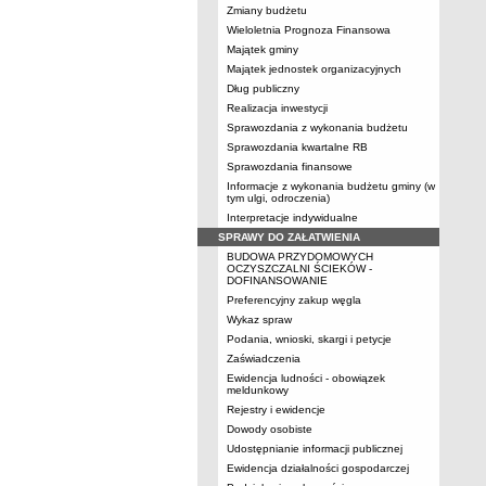
Zmiany budżetu
Wieloletnia Prognoza Finansowa
Majątek gminy
Majątek jednostek organizacyjnych
Dług publiczny
Realizacja inwestycji
Sprawozdania z wykonania budżetu
Sprawozdania kwartalne RB
Sprawozdania finansowe
Informacje z wykonania budżetu gminy (w
tym ulgi, odroczenia)
Interpretacje indywidualne
SPRAWY DO ZAŁATWIENIA
BUDOWA PRZYDOMOWYCH
OCZYSZCZALNI ŚCIEKÓW -
DOFINANSOWANIE
Preferencyjny zakup węgla
Wykaz spraw
Podania, wnioski, skargi i petycje
Zaświadczenia
Ewidencja ludności - obowiązek
meldunkowy
Rejestry i ewidencje
Dowody osobiste
Udostępnianie informacji publicznej
Ewidencja działalności gospodarczej