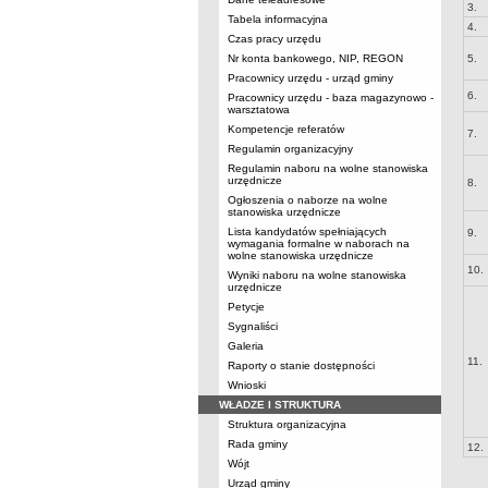
3.
Tabela informacyjna
4.
Czas pracy urzędu
Nr konta bankowego, NIP, REGON
5.
Pracownicy urzędu - urząd gminy
6.
Pracownicy urzędu - baza magazynowo -
warsztatowa
Kompetencje referatów
7.
Regulamin organizacyjny
Regulamin naboru na wolne stanowiska
urzędnicze
8.
Ogłoszenia o naborze na wolne
stanowiska urzędnicze
Lista kandydatów spełniających
9.
wymagania formalne w naborach na
wolne stanowiska urzędnicze
10.
Wyniki naboru na wolne stanowiska
urzędnicze
Petycje
Sygnaliści
Galeria
11.
Raporty o stanie dostępności
Wnioski
WŁADZE I STRUKTURA
Struktura organizacyjna
Rada gminy
12.
Wójt
Urząd gminy