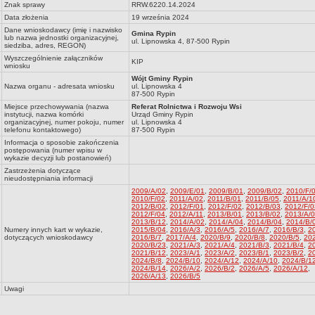
Znak sprawy
RRW.6220.14.2024
Data złożenia
19 września 2024
Dane wnioskodawcy (imię i nazwisko
Gmina Rypin
lub nazwa jednostki organizacyjnej,
ul. Lipnowska 4, 87-500 Rypin
siedziba, adres, REGON)
Wyszczególnienie załączników
KIP
wniosku
Wójt Gminy Rypin
Nazwa organu - adresata wniosku
ul. Lipnowska 4
87-500 Rypin
Miejsce przechowywania (nazwa
Referat Rolnictwa i Rozwoju Wsi
instytucji, nazwa komórki
Urząd Gminy Rypin
organizacyjnej, numer pokoju, numer
ul. Lipnowska 4
telefonu kontaktowego)
87-500 Rypin
Informacja o sposobie zakończenia
postępowania (numer wpisu w
wykazie decyzji lub postanowień)
Zastrzeżenia dotyczące
nieudostępniania informacji
2009/A/02
,
2009/E/01
,
2009/B/01
,
2009/B/02
,
2010/F/
2010/F/02
,
2011/A/02
,
2011/B/01
,
2011/B/05
,
2011/A/1
2012/B/02
,
2012/F/01
,
2012/F/02
,
2012/B/03
,
2012/F/0
2012/F/04
,
2012/A/11
,
2013/B/01
,
2013/B/02
,
2013/A/
2013/B/12
,
2014/A/02
,
2014/A/04
,
2014/B/04
,
2014/B/
Numery innych kart w wykazie,
2015/B/04
,
2016/A/3
,
2016/A/5
,
2016/A/7
,
2016/B/3
,
2
dotyczących wnioskodawcy
2016/B/7
,
2017/A/4
,
2020/B/9
,
2020/B/8
,
2020/B/5
,
202
2020/B/23
,
2021/A/3
,
2021/A/4
,
2021/B/3
,
2021/B/4
,
2
2021/B/12
,
2023/A/1
,
2023/A/2
,
2023/B/1
,
2023/B/2
,
2
2024/B/8
,
2024/B/10
,
2024/A/12
,
2024/A/10
,
2024/B/1
2024/B/14
,
2026/A/2
,
2026/B/2
,
2026/A/5
,
2026/A/12
,
2026/A/13
,
2026/B/5
Uwagi