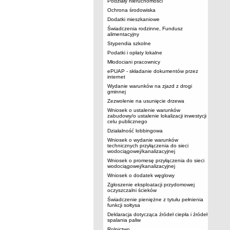
Podziały nieruchomości
Ochrona środowiska
Dodatki mieszkaniowe
Świadczenia rodzinne, Fundusz
alimentacyjny
Stypendia szkolne
Podatki i opłaty lokalne
Młodociani pracownicy
ePUAP - składanie dokumentów przez
internet
Wydanie warunków na zjazd z drogi
gminnej
Zezwolenie na usunięcie drzewa
Wniosek o ustalenie warunków
zabudowy/o ustalenie lokalizacji inwestycji
celu publicznego
Działalność lobbingowa
Wniosek o wydanie warunków
technicznych przyłączenia do sieci
wodociągowej/kanalizacyjnej
Wniosek o promesę przyłączenia do sieci
wodociągowej/kanalizacyjnej
Wniosek o dodatek węglowy
Zgłoszenie eksploatacji przydomowej
oczyszczalni ścieków
Świadczenie pieniężne z tytułu pełnienia
funkcji sołtysa
Deklaracja dotycząca źródeł ciepła i źródeł
spalania paliw
Rolnictwo