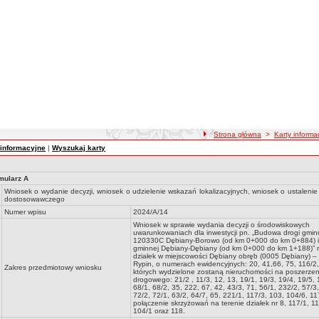
ścieżka nawigacji
Strona główna
>
Karty inform
 informacyjne
|
Wyszukaj karty
mularz A
Wniosek o wydanie decyzji, wniosek o udzielenie wskazań lokalizacyjnych, wniosek o ustaleni
dostosowawczego
Numer wpisu
2024/A/14
Wniosek w sprawie wydania decyzji o środowiskowych
uwarunkowaniach dla inwestycji pn. „Budowa drogi gminn
120330C Dębiany-Borowo (od km 0+000 do km 0+884) i
gminnej Dębiany-Dębiany (od km 0+000 do km 1+188)” n
działek w miejscowości Dębiany obręb (0005 Dębiany) –
Rypin, o numerach ewidencyjnych: 20, 41,66, 75, 116/2, 
Zakres przedmiotowy wniosku
których wydzielone zostaną nieruchomości na poszerze
drogowego: 21/2 , 11/3, 12, 13, 19/1, 19/3, 19/4, 19/5, 
68/1, 68/2, 35, 222, 67, 42, 43/3, 71, 56/1, 232/2, 57/3,
72/2, 72/1, 63/2, 64/7, 65, 221/1, 117/3, 103, 104/6, 11
połączenie skrzyżowań na terenie działek nr 8, 117/1, 11
104/1 oraz 118.