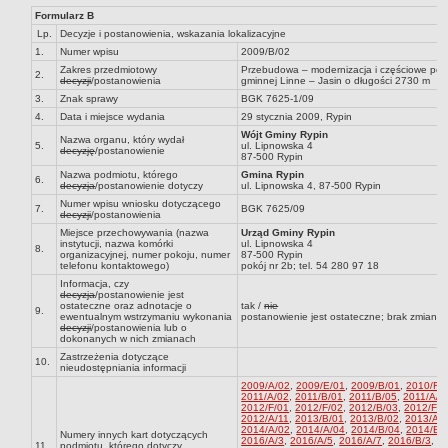
Formularz B
Dane statystyczne
Lp.
Decyzje i postanowienia, wskazania lokalizacyjne
Zadania publiczne
1.
Numer wpisu
2009/B/02
Zakres przedmiotowy
Przebudowa – modernizacja i częściowe pos
Związki i stowarzyszenia
2.
decyzji
/postanowienia
gminnej Linne – Jasin o długości 2730 m
Realizacja zadań publicznych
3.
Znak sprawy
BGK 7625-1/09
4.
Data i miejsce wydania
29 stycznia 2009, Rypin
Rejestr zbiorów danych osobowych
Wójt Gminy Rypin
Nazwa organu, który wydał
5.
ul. Lipnowska 4
Rejestr instytucji kultury
decyzję
/postanowienie
87-500 Rypin
RODO Klauzule informacyjne
Nazwa podmiotu, którego
Gmina Rypin
6.
decyzja
/postanowienie dotyczy
ul. Lipnowska 4, 87-500 Rypin
AKTUALNOŚCI I OGŁOSZENIA
Numer wpisu wniosku dotyczącego
7.
BGK 7625/09
decyzji
/postanowienia
URZĄD GMINY
Miejsce przechowywania (nazwa
Urząd Gminy Rypin
Dane teleadresowe
instytucji, nazwa komórki
ul. Lipnowska 4
8.
organizacyjnej, numer pokoju, numer
87-500 Rypin
Tabela informacyjna
telefonu kontaktowego)
pokój nr 2b; tel. 54 280 97 18
Informacja, czy
Czas pracy urzędu
decyzja
/postanowienie jest
ostateczne oraz adnotacje o
tak /
nie
9.
ewentualnym wstrzymaniu wykonania
postanowienie jest ostateczne; brak zmian
Nr konta bankowego, NIP, REGON
decyzji
/postanowienia lub o
dokonanych w nich zmianach
Pracownicy urzędu - urząd gminy
Zastrzeżenia dotyczące
10.
nieudostępniania informacji
Pracownicy urzędu - baza magazynowo - warsztatowa
2009/A/02
,
2009/E/01
,
2009/B/01
,
2010/F/
Kompetencje referatów
2011/A/02
,
2011/B/01
,
2011/B/05
,
2011/A/1
2012/F/01
,
2012/F/02
,
2012/B/03
,
2012/F/0
2012/A/11
,
2013/B/01
,
2013/B/02
,
2013/A/
Regulamin organizacyjny
2014/A/02
,
2014/A/04
,
2014/B/04
,
2014/B/
Numery innych kart dotyczących
2016/A/3
,
2016/A/5
,
2016/A/7
,
2016/B/3
,
20
11.
podmiotu, którego dotyczy