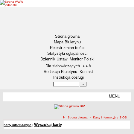
Strona główna
Mapa Biuletynu
Rejestr zmian treści
Statystyki oglądalności
Dziennik Ustaw
Monitor Polski
Menu dodatkowe
Dla słabowidzących
A
powiększ czcionkę
A
standardowy rozmiar czcionki
A
pomniejsz czcionkę
Redakcja Biuletynu
Kontakt
Instrukcja obsługi
Wyszukiwarka artykułów
Szukaj
MENU
Menu
DEKLARACJA DOSTĘPNOŚCI
NASZA GMINA
Status gminy
ścieżka nawigacji
Strona główna
>
Karty informacyjne SIOS
Lokalizacja
Wyszukaj karty
Karty informacyjne
|
Insygnia gminy