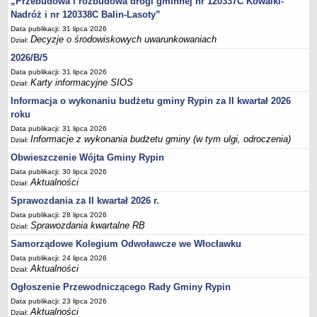
„Przebudowa i rozbudowa drogi gminnej nr 120337C Kowalki-
FINANSE GMINY
Nadróż i nr 120338C Balin-Lasoty”
Budżet
Data publikacji: 31 lipca 2026
Zmiany budżetu
Decyzje o środowiskowych uwarunkowaniach
Dział:
Wieloletnia Prognoza Finansowa
2026/B/5
Majątek gminy
Data publikacji: 31 lipca 2026
Karty informacyjne SIOS
Dział:
Majątek jednostek organizacyjnych
Informacja o wykonaniu budżetu gminy Rypin za II kwartał 2026
Dług publiczny
roku
Realizacja inwestycji
Data publikacji: 31 lipca 2026
Informacje z wykonania budżetu gminy (w tym ulgi, odroczenia)
Dział:
Sprawozdania z wykonania budżetu
Obwieszczenie Wójta Gminy Rypin
Sprawozdania kwartalne RB
Data publikacji: 30 lipca 2026
Sprawozdania finansowe
Aktualności
Dział:
Informacje z wykonania budżetu gminy (w tym ulgi, odroczenia)
Sprawozdania za II kwartał 2026 r.
Data publikacji: 28 lipca 2026
Interpretacje indywidualne
Sprawozdania kwartalne RB
Dział:
SPRAWY DO ZAŁATWIENIA
Samorządowe Kolegium Odwoławcze we Włocławku
BUDOWA PRZYDOMOWYCH OCZYSZCZALNI ŚCIEKÓW -
Data publikacji: 24 lipca 2026
DOFINANSOWANIE
Aktualności
Dział:
Preferencyjny zakup węgla
Ogłoszenie Przewodniczącego Rady Gminy Rypin
Wykaz spraw
Data publikacji: 23 lipca 2026
Aktualności
Dział: