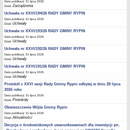
Data publikacji: 31 lipca 2026
Sesje Rady Gminy Rypin
Zarządzenia
Dział:
PRAWO LOKALNE
Uchwała nr XXVI/194/26 RADY GMINY RYPIN
Statut
Data publikacji: 31 lipca 2026
Strategia rozwoju
Uchwały
Dział:
Uchwały
Uchwała nr XXVI/193/26 RADY GMINY RYPIN
Data publikacji: 31 lipca 2026
Projekty uchwał
Uchwały
Dział:
Protokoły
Uchwała nr XXVI/192/26 RADY GMINY RYPIN
Imienne wykazy głosowań radnych
Data publikacji: 31 lipca 2026
Uchwały
Dział:
Postać dokumentów
Uchwała nr XXVI/191/26 RADY GMINY RYPIN
Akty Prawne, Dzienniki Ustaw, Monitory Polskie
Data publikacji: 31 lipca 2026
Prawo miejscowe
Uchwały
Dział:
Zarządzenia
Protokół z XXVI sesji Rady Gminy Rypin odbytej w dniu 28 lipca
2026 roku
Studium uwarunkowań i kierunków zagospodarowania
przestrzennego
Data publikacji: 31 lipca 2026
Protokoły
Dział:
Dane przestrzenne - MPZP
Obwieszczenie Wójta Gminy Rypin
Stałe obwody głosowania, numery, granice oraz siedziby
Data publikacji: 31 lipca 2026
obwodowych komisji wyborczych, opis granic okręgów wyborczych
Aktualności
Dział:
Plan ogólny gminy Rypin
Decyzja o środowiskowych uwarunkowaniach dla inwestycji pn.