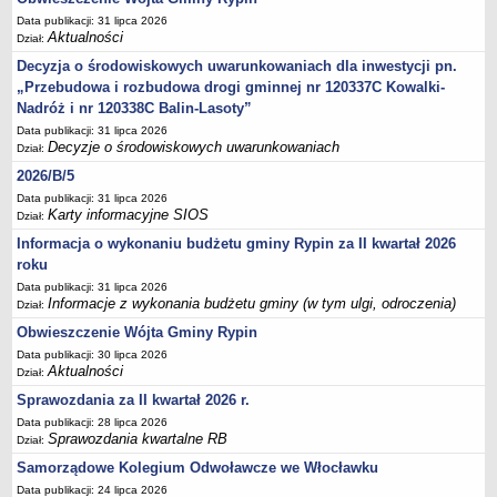
FINANSE GMINY
Data publikacji: 31 lipca 2026
Budżet
Aktualności
Dział:
Zmiany budżetu
Decyzja o środowiskowych uwarunkowaniach dla inwestycji pn.
Wieloletnia Prognoza Finansowa
„Przebudowa i rozbudowa drogi gminnej nr 120337C Kowalki-
Nadróż i nr 120338C Balin-Lasoty”
Majątek gminy
Data publikacji: 31 lipca 2026
Majątek jednostek organizacyjnych
Decyzje o środowiskowych uwarunkowaniach
Dział:
Dług publiczny
2026/B/5
Realizacja inwestycji
Data publikacji: 31 lipca 2026
Karty informacyjne SIOS
Dział:
Sprawozdania z wykonania budżetu
Informacja o wykonaniu budżetu gminy Rypin za II kwartał 2026
Sprawozdania kwartalne RB
roku
Sprawozdania finansowe
Data publikacji: 31 lipca 2026
Informacje z wykonania budżetu gminy (w tym ulgi, odroczenia)
Dział:
Informacje z wykonania budżetu gminy (w tym ulgi, odroczenia)
Obwieszczenie Wójta Gminy Rypin
Interpretacje indywidualne
Data publikacji: 30 lipca 2026
SPRAWY DO ZAŁATWIENIA
Aktualności
Dział:
BUDOWA PRZYDOMOWYCH OCZYSZCZALNI ŚCIEKÓW -
Sprawozdania za II kwartał 2026 r.
DOFINANSOWANIE
Data publikacji: 28 lipca 2026
Sprawozdania kwartalne RB
Preferencyjny zakup węgla
Dział:
Samorządowe Kolegium Odwoławcze we Włocławku
Wykaz spraw
Data publikacji: 24 lipca 2026