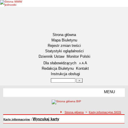
Strona główna
Mapa Biuletynu
Rejestr zmian treści
Statystyki oglądalności
Dziennik Ustaw
Monitor Polski
Menu dodatkowe
Dla słabowidzących
A
powiększ czcionkę
A
standardowy rozmiar czcionki
A
pomniejsz czcionkę
Redakcja Biuletynu
Kontakt
Instrukcja obsługi
Wyszukiwarka artykułów
Szukaj
MENU
Menu
DEKLARACJA DOSTĘPNOŚCI
NASZA GMINA
Status gminy
ścieżka nawigacji
Strona główna
>
Karty informacyjne SIOS
Lokalizacja
Wyszukaj karty
Karty informacyjne
|
Insygnia gminy