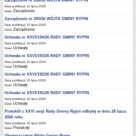
Zarządzenie nr 206/26 WÓJTA GMINY RYPIN
Sesje Rady Gminy Rypin
Data publikacji: 31 lipca 2026
PRAWO LOKALNE
Zarządzenia
Dział:
Statut
Zarządzenie nr 205/26 WÓJTA GMINY RYPIN
Strategia rozwoju
Data publikacji: 31 lipca 2026
Zarządzenia
Dział:
Uchwały
Uchwała nr XXVI/194/26 RADY GMINY RYPIN
Projekty uchwał
Data publikacji: 31 lipca 2026
Protokoły
Uchwały
Dział:
Imienne wykazy głosowań radnych
Uchwała nr XXVI/193/26 RADY GMINY RYPIN
Data publikacji: 31 lipca 2026
Postać dokumentów
Uchwały
Dział:
Akty Prawne, Dzienniki Ustaw, Monitory Polskie
Uchwała nr XXVI/192/26 RADY GMINY RYPIN
Prawo miejscowe
Data publikacji: 31 lipca 2026
Uchwały
Dział:
Zarządzenia
Uchwała nr XXVI/191/26 RADY GMINY RYPIN
Studium uwarunkowań i kierunków zagospodarowania
Data publikacji: 31 lipca 2026
przestrzennego
Uchwały
Dział:
Dane przestrzenne - MPZP
Protokół z XXVI sesji Rady Gminy Rypin odbytej w dniu 28 lipca
Stałe obwody głosowania, numery, granice oraz siedziby
2026 roku
obwodowych komisji wyborczych, opis granic okręgów wyborczych
Data publikacji: 31 lipca 2026
Protokoły
Dział:
Plan ogólny gminy Rypin
Obwieszczenie Wójta Gminy Rypin