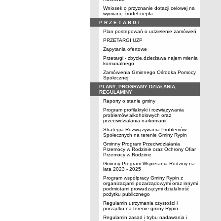
Wniosek o przyznanie dotacji celowej na
wymianę źródeł ciepła
P R Z E T A R G I
Plan postepowań o udzielenie zamówień
PRZETARGI UZP
Zapytania ofertowe
Przetargi - zbycie,dzierżawa,najem mienia
komunalnego
Zamówienia Gminnego Ośrodka Pomocy
Społecznej
PLANY, PROGRAMY DZIAŁANIA,
REGULAMINY
Raporty o stanie gminy
Program profilaktyki i rozwiązywania
problemów alkoholowych oraz
przeciwdziałania narkomanii
Strategia Rozwiązywania Problemów
Społecznych na terenie Gminy Rypin
Gminny Program Przeciwdziałania
Przemocy w Rodzinie oraz Ochrony Ofiar
Przemocy w Rodzinie
Gminny Program Wspierania Rodziny na
lata 2023 - 2025
Program współpracy Gminy Rypin z
organizacjami pozarządowymi oraz innymi
podmiotami prowadzącymi działalność
pożytku publicznego
Regulamin utrzymania czystości i
porządku na terenie gminy Rypin
Regulamin zasad i trybu nadawania i