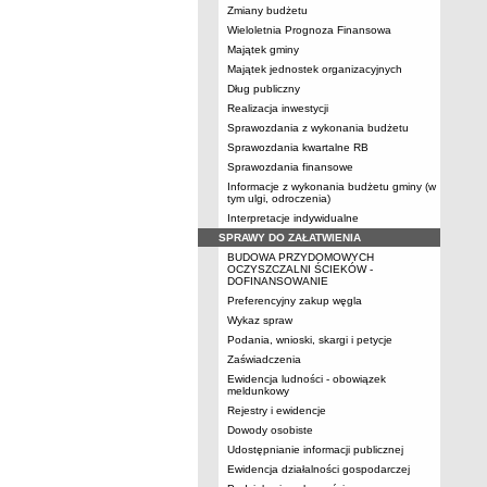
Zmiany budżetu
Wieloletnia Prognoza Finansowa
Majątek gminy
Majątek jednostek organizacyjnych
Dług publiczny
Realizacja inwestycji
Sprawozdania z wykonania budżetu
Sprawozdania kwartalne RB
Sprawozdania finansowe
Informacje z wykonania budżetu gminy (w
tym ulgi, odroczenia)
Interpretacje indywidualne
SPRAWY DO ZAŁATWIENIA
BUDOWA PRZYDOMOWYCH
OCZYSZCZALNI ŚCIEKÓW -
DOFINANSOWANIE
Preferencyjny zakup węgla
Wykaz spraw
Podania, wnioski, skargi i petycje
Zaświadczenia
Ewidencja ludności - obowiązek
meldunkowy
Rejestry i ewidencje
Dowody osobiste
Udostępnianie informacji publicznej
Ewidencja działalności gospodarczej