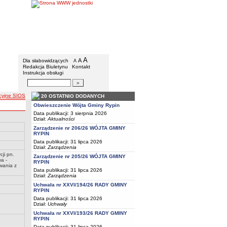
Gmina Rypin
Menu dodatkowe
A
powiększ czcionkę
A
standardowy rozmiar czcionki
Dla słabowidzących
A
pomniejsz czcionkę
Redakcja Biuletynu
Kontakt
Instrukcja obsługi
Wyszukiwarka artykułów
Szukaj
acyjne SIOS
20 OSTATNIO DODANYCH
Obwieszczenie Wójta Gminy Rypin
Data publikacji: 3 sierpnia 2026
Dział:
Aktualności
Zarządzenie nr 206/26 WÓJTA GMINY
RYPIN
Data publikacji: 31 lipca 2026
Dział:
Zarządzenia
ji pn.
Zarządzenie nr 205/26 WÓJTA GMINY
a -
RYPIN
wania z
Data publikacji: 31 lipca 2026
Dział:
Zarządzenia
Uchwała nr XXVI/194/26 RADY GMINY
RYPIN
Data publikacji: 31 lipca 2026
Dział:
Uchwały
Uchwała nr XXVI/193/26 RADY GMINY
RYPIN
Data publikacji: 31 lipca 2026