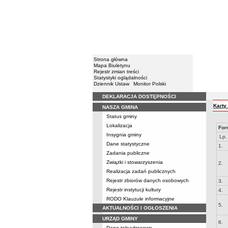
Strona główna
Mapa Biuletynu
Rejestr zmian treści
Statystyki oglądalności
Dziennik Ustaw
Monitor Polski
DEKLARACJA DOSTĘPNOŚCI
Menu
Karty
NASZA GMINA
Status gminy
Lokalizacja
For
Insygnia gminy
Lp.
Dane statystyczne
1.
Zadania publiczne
Związki i stowarzyszenia
2.
Realizacja zadań publicznych
Rejestr zbiorów danych osobowych
3.
Rejestr instytucji kultury
4.
RODO Klauzule informacyjne
5.
AKTUALNOŚCI I OGŁOSZENIA
URZĄD GMINY
6.
Dane teleadresowe