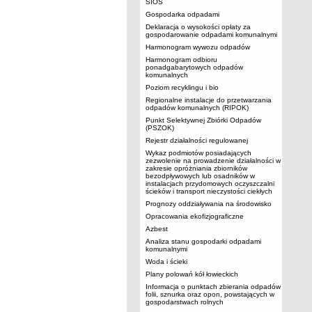
SIOS
Gospodarka odpadami
Deklaracja o wysokości opłaty za
gospodarowanie odpadami komunalnymi
Harmonogram wywozu odpadów
Harmonogram odbioru
ponadgabarytowych odpadów
komunalnych
Poziom recyklingu i bio
Regionalne instalacje do przetwarzania
odpadów komunalnych (RIPOK)
Punkt Selektywnej Zbiórki Odpadów
(PSZOK)
Rejestr działalności regulowanej
Wykaz podmiotów posiadających
zezwolenie na prowadzenie działalności w
zakresie opróżniania zbiorników
bezodpływowych lub osadników w
instalacjach przydomowych oczyszczalni
ścieków i transport nieczystości ciekłych
Prognozy oddziaływania na środowisko
Opracowania ekofizjograficzne
Azbest
Analiza stanu gospodarki odpadami
komunalnymi
Woda i ścieki
Plany polowań kół łowieckich
Informacja o punktach zbierania odpadów
folii, sznurka oraz opon, powstających w
gospodarstwach rolnych