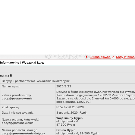
ścieżka nawigacji
Strona główna
>
Karty inform
 informacyjne
|
Wyszukaj karty
mularz B
Decyzje i postanowienia, wskazania lokalizacyjne
Numer wpisu
2020/B/23
Decyzja o środowiskowych uwarunkowaniach dla inwestyc
Zakres przedmiotowy
„Rozbudowa drogi gminnej nr 120327C Puszcza Rządow
decyzji/
postanowienia
Szczerby na długości ok. 2 km (od km 0+000 do skrzyżo
drogą gminną 120328C)"
Znak sprawy
RRW.6220.23.2020
Data i miejsce wydania
3 grudnia 2020, Rypin
Wójt Gminy Rypin
Nazwa organu, który wydał
ul. Lipnowska 4
decyzję/
postanowienie
87-500 Rypin
Nazwa podmiotu, którego
Gmina Rypin
decyzja/
postanowienie
dotyczy
ul. Lipnowska 4, 87-500 Rypin