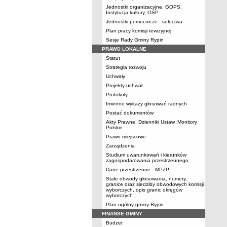
Jednostki organizacyjne, GOPS,
Instytucja kultury, OSP
Jednostki pomocnicze - sołectwa
Plan pracy komisji rewizyjnej
Sesje Rady Gminy Rypin
PRAWO LOKALNE
Statut
Strategia rozwoju
Uchwały
Projekty uchwał
Protokoły
Imienne wykazy głosowań radnych
Postać dokumentów
Akty Prawne, Dzienniki Ustaw, Monitory
Polskie
Prawo miejscowe
Zarządzenia
Studium uwarunkowań i kierunków
zagospodarowania przestrzennego
Dane przestrzenne - MPZP
Stałe obwody głosowania, numery,
granice oraz siedziby obwodowych komisji
wyborczych, opis granic okręgów
wyborczych
Plan ogólny gminy Rypin
FINANSE GMINY
Budżet