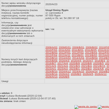
Numer wpisu wniosku dotyczącego
2020/A/23
decyzji/
postanowienia
Miejsce przechowywania (nazwa
Urząd Gminy Rypin
instytucji, nazwa komórki
ul. Lipnowska 4
organizacyjnej, numer pokoju, numer
87-500 Rypin
telefonu kontaktowego)
pokój nr 2b; tel. 54 280 97 18
Informacja, czy
decyzja/
postanowienie
jest
ostateczne oraz adnotacje o
tak
/ nie
ewentualnym wstrzymaniu wykonania
decyzji/
postanowienia
lub o
dokonanych w nich zmianach
Zastrzeżenia dotyczące
nieudostępniania informacji
2009/A/02
,
2009/E/01
,
2009/B/01
,
2009/B/02
,
2010/F/
2010/F/02
,
2011/A/02
,
2011/B/01
,
2011/B/05
,
2011/A/1
2012/B/02
,
2012/F/01
,
2012/F/02
,
2012/B/03
,
2012/F/0
2012/F/04
,
2012/A/11
,
2013/B/01
,
2013/B/02
,
2013/A/
2013/B/12
,
2014/A/02
,
2014/A/04
,
2014/B/04
,
2014/B/
Numery innych kart dotyczących
2015/B/04
,
2016/A/3
,
2016/A/5
,
2016/A/7
,
2016/B/3
,
2
podmiotu, którego dotyczy
2016/B/7
,
2017/A/4
,
2020/B/9
,
2020/B/8
,
2020/B/5
,
202
decyzja/
postanowienie
2021/A/3
,
2021/A/4
,
2021/B/3
,
2021/B/4
,
2021/B/15
,
2
2023/A/1
,
2023/A/2
,
2023/B/1
,
2023/B/2
,
2024/A/8
,
20
2024/B/10
,
2024/A/12
,
2024/A/10
,
2024/A/14
,
2024/B/
2024/B/14
,
2026/A/2
,
2026/B/2
,
2026/A/5
,
2026/A/12
,
2026/A/13
,
2026/B/5
Uwagi
a odsłon:
6
rzył:
Łukasz Borkowski (2020-12-04)
ikował:
Łukasz Borkowski (2020-12-04 07:37:40)
nia zmiana:
brak zmian