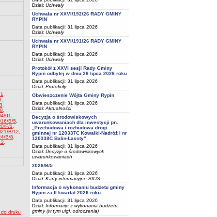
Dział:
Uchwały
Uchwała nr XXVI/192/26 RADY GMINY
RYPIN
Data publikacji: 31 lipca 2026
Dział:
Uchwały
Uchwała nr XXVI/191/26 RADY GMINY
RYPIN
Data publikacji: 31 lipca 2026
Dział:
Uchwały
Protokół z XXVI sesji Rady Gminy
Rypin odbytej w dniu 28 lipca 2026 roku
Data publikacji: 31 lipca 2026
Dział:
Protokoły
01
,
Obwieszczenie Wójta Gminy Rypin
0
,
Data publikacji: 31 lipca 2026
3
,
Dział:
Aktualności
08
,
04/01
,
Decyzja o środowiskowych
016/B/5
,
uwarunkowaniach dla inwestycji pn.
0/F/1
,
„Przebudowa i rozbudowa drogi
021/B/12
,
gminnej nr 120337C Kowalki-Nadróż i nr
24/B/8
,
120338C Balin-Lasoty”
12
,
Data publikacji: 31 lipca 2026
Dział:
Decyzje o środowiskowych
uwarunkowaniach
2026/B/5
Data publikacji: 31 lipca 2026
Dział:
Karty informacyjne SIOS
Informacja o wykonaniu budżetu gminy
Rypin za II kwartał 2026 roku
Data publikacji: 31 lipca 2026
Dział:
Informacje z wykonania budżetu
gminy (w tym ulgi, odroczenia)