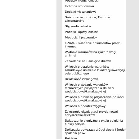
Podziały nieruchomości
Ochrona środowiska
Dodatki mieszkaniowe
Świadczenia rodzinne, Fundusz
alimentacyjny
Stypendia szkolne
Podatki i opłaty lokalne
Młodociani pracownicy
ePUAP - składanie dokumentów przez
internet
Wydanie warunków na zjazd z drogi
gminnej
Zezwolenie na usunięcie drzewa
Wniosek o ustalenie warunków
zabudowy/o ustalenie lokalizacji inwestycji
celu publicznego
Działalność lobbingowa
Wniosek o wydanie warunków
technicznych przyłączenia do sieci
wodociągowej/kanalizacyjnej
Wniosek o promesę przyłączenia do sieci
wodociągowej/kanalizacyjnej
Wniosek o dodatek węglowy
Zgłoszenie eksploatacji przydomowej
oczyszczalni ścieków
Świadczenie pieniężne z tytułu pełnienia
funkcji sołtysa
Deklaracja dotycząca źródeł ciepła i źródeł
spalania paliw
Rolnictwo