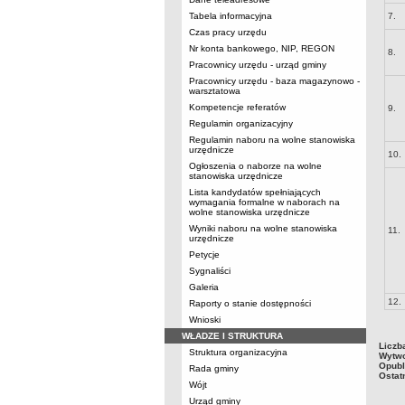
Tabela informacyjna
7.
Czas pracy urzędu
Nr konta bankowego, NIP, REGON
8.
Pracownicy urzędu - urząd gminy
Pracownicy urzędu - baza magazynowo -
warsztatowa
Kompetencje referatów
9.
Regulamin organizacyjny
Regulamin naboru na wolne stanowiska
urzędnicze
10.
Ogłoszenia o naborze na wolne
stanowiska urzędnicze
Lista kandydatów spełniających
wymagania formalne w naborach na
wolne stanowiska urzędnicze
Wyniki naboru na wolne stanowiska
11.
urzędnicze
Petycje
Sygnaliści
Galeria
12.
Raporty o stanie dostępności
Wnioski
WŁADZE I STRUKTURA
Liczb
Struktura organizacyjna
Wytwo
Opubl
Rada gminy
Ostat
Wójt
Urząd gminy