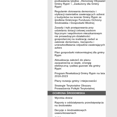
pozbawiania tytułów ,,Honorowy Obywatel
Gminy Rypin' i ,,Zasłużony dla Gminy
Rypin'
Regulamin dotowania demontażu i
utylizacji materiałów zawierających azbest
z budynków na terenie Gminy Rypin ze
środków Gminnego Funduszu Ochrony
Środowiska i Gospodarki Wodnej
Zasady i tryb postępowania przy
udzielaniu dotacji celowej osobom
fizycznym i wspólnotom mieszkaniowym
nie prowadzącym działalności
gospodarczej na realizację zadań w
zakresie demontażu, transportu i
unieszkodliwiania odpadów zawierających
azbes
Plan gospodarki niskoemisyjnej dla gminy
Rypin
Aktualizacja założeń do planu
zaopatrzenia w ciepło, energię
elektryczną i paliwa gazowe dla gminy
Rypin
Program Rewitalizacji Gminy Rypin na lata
2016-2023
Plany rozwoju gminy i miejscowości
Strategie Terytorialne Obszaru
Prowadzenia Polityki Terytorialnej
OCHRONA ŚRODOWISKA
Wycinka drzew
Raporty o oddziaływaniu przedsięwzięcia
na środowisko
Decyzje o środowiskowych
uwarunkowaniach