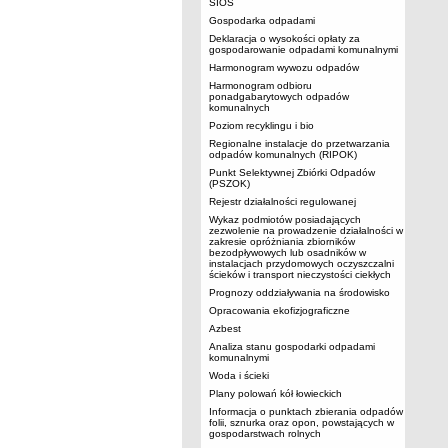
SIOS
Gospodarka odpadami
Deklaracja o wysokości opłaty za
gospodarowanie odpadami komunalnymi
Harmonogram wywozu odpadów
Harmonogram odbioru
ponadgabarytowych odpadów
komunalnych
Poziom recyklingu i bio
Regionalne instalacje do przetwarzania
odpadów komunalnych (RIPOK)
Punkt Selektywnej Zbiórki Odpadów
(PSZOK)
Rejestr działalności regulowanej
Wykaz podmiotów posiadających
zezwolenie na prowadzenie działalności w
zakresie opróżniania zbiorników
bezodpływowych lub osadników w
instalacjach przydomowych oczyszczalni
ścieków i transport nieczystości ciekłych
Prognozy oddziaływania na środowisko
Opracowania ekofizjograficzne
Azbest
Analiza stanu gospodarki odpadami
komunalnymi
Woda i ścieki
Plany polowań kół łowieckich
Informacja o punktach zbierania odpadów
folii, sznurka oraz opon, powstających w
gospodarstwach rolnych