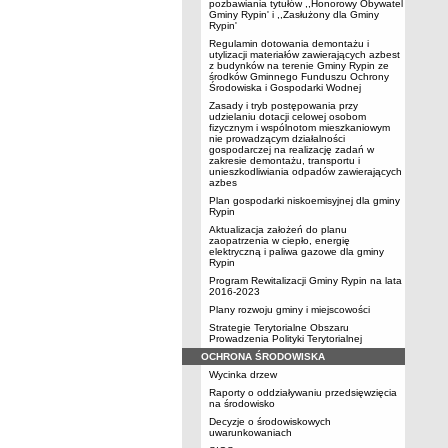
pozbawiania tytułów ,,Honorowy Obywatel
Gminy Rypin' i ,,Zasłużony dla Gminy
Rypin'
Regulamin dotowania demontażu i
utylizacji materiałów zawierających azbest
z budynków na terenie Gminy Rypin ze
środków Gminnego Funduszu Ochrony
Środowiska i Gospodarki Wodnej
Zasady i tryb postępowania przy
udzielaniu dotacji celowej osobom
fizycznym i wspólnotom mieszkaniowym
nie prowadzącym działalności
gospodarczej na realizację zadań w
zakresie demontażu, transportu i
unieszkodliwiania odpadów zawierających
azbes
Plan gospodarki niskoemisyjnej dla gminy
Rypin
Aktualizacja założeń do planu
zaopatrzenia w ciepło, energię
elektryczną i paliwa gazowe dla gminy
Rypin
Program Rewitalizacji Gminy Rypin na lata
2016-2023
Plany rozwoju gminy i miejscowości
Strategie Terytorialne Obszaru
Prowadzenia Polityki Terytorialnej
OCHRONA ŚRODOWISKA
Wycinka drzew
Raporty o oddziaływaniu przedsięwzięcia
na środowisko
Decyzje o środowiskowych
uwarunkowaniach