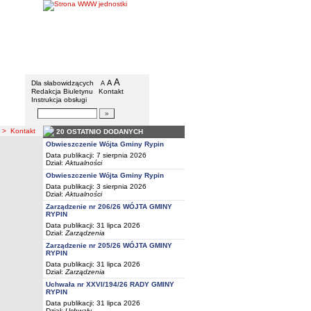
Gmina Rypin
Menu dodatkowe
A
powiększ czcionkę
A
standardowy rozmiar czcionki
Dla słabowidzących
A
pomniejsz czcionkę
Redakcja Biuletynu
Kontakt
Instrukcja obsługi
Wyszukiwarka artykułów
Szukaj
> Kontakt
20 OSTATNIO DODANYCH
Obwieszczenie Wójta Gminy Rypin
Data publikacji: 7 sierpnia 2026
Dział:
Aktualności
Obwieszczenie Wójta Gminy Rypin
Data publikacji: 3 sierpnia 2026
Dział:
Aktualności
Zarządzenie nr 206/26 WÓJTA GMINY
RYPIN
Data publikacji: 31 lipca 2026
Dział:
Zarządzenia
Zarządzenie nr 205/26 WÓJTA GMINY
RYPIN
Data publikacji: 31 lipca 2026
Dział:
Zarządzenia
Uchwała nr XXVI/194/26 RADY GMINY
RYPIN
Data publikacji: 31 lipca 2026
Dział:
Uchwały