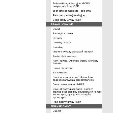
Jednostki organizacyjne, GOPS,
Instytucja kultury, OSP
Jednostki pomocnicze - sołectwa
Plan pracy komisji rewizyjnej
Sesje Rady Gminy Rypin
PRAWO LOKALNE
Statut
Strategia rozwoju
Uchwały
Projekty uchwał
Protokoły
Imienne wykazy głosowań radnych
Postać dokumentów
Akty Prawne, Dzienniki Ustaw, Monitory
Polskie
Prawo miejscowe
Zarządzenia
Studium uwarunkowań i kierunków
zagospodarowania przestrzennego
Dane przestrzenne - MPZP
Stałe obwody głosowania, numery,
granice oraz siedziby obwodowych komisji
wyborczych, opis granic okręgów
wyborczych
Plan ogólny gminy Rypin
FINANSE GMINY
Budżet