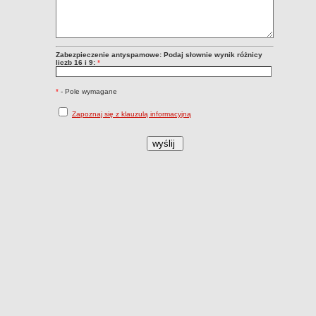
Zabezpieczenie antyspamowe: Podaj słownie wynik różnicy
liczb 16 i 9:
*
*
- Pole wymagane
Zapoznaj się z klauzulą informacyjną