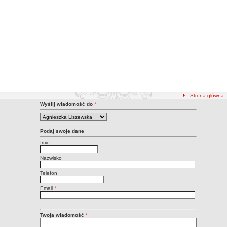
ścieżka nawigacji
Strona główna
kt z Redakcją BIP
Wyślij wiadomość do
*
Podaj swoje dane
Imię
Nazwisko
Telefon
Email
*
Twoja wiadomość
*