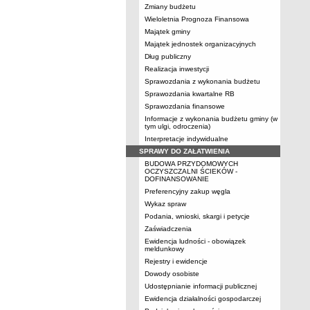
Zmiany budżetu
Wieloletnia Prognoza Finansowa
Majątek gminy
Majątek jednostek organizacyjnych
Dług publiczny
Realizacja inwestycji
Sprawozdania z wykonania budżetu
Sprawozdania kwartalne RB
Sprawozdania finansowe
Informacje z wykonania budżetu gminy (w
tym ulgi, odroczenia)
Interpretacje indywidualne
SPRAWY DO ZAŁATWIENIA
BUDOWA PRZYDOMOWYCH
OCZYSZCZALNI ŚCIEKÓW -
DOFINANSOWANIE
Preferencyjny zakup węgla
Wykaz spraw
Podania, wnioski, skargi i petycje
Zaświadczenia
Ewidencja ludności - obowiązek
meldunkowy
Rejestry i ewidencje
Dowody osobiste
Udostępnianie informacji publicznej
Ewidencja działalności gospodarczej