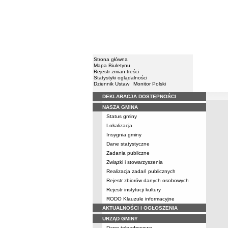
Strona główna
Mapa Biuletynu
Rejestr zmian treści
Statystyki oglądalności
Dziennik Ustaw
Monitor Polski
DEKLARACJA DOSTĘPNOŚCI
Menu
Konta
NASZA GMINA
Kontakt
Status gminy
Lokalizacja
Insygnia gminy
Dane statystyczne
Zadania publiczne
Związki i stowarzyszenia
Realizacja zadań publicznych
Rejestr zbiorów danych osobowych
Rejestr instytucji kultury
RODO Klauzule informacyjne
AKTUALNOŚCI I OGŁOSZENIA
URZĄD GMINY
Dane teleadresowe