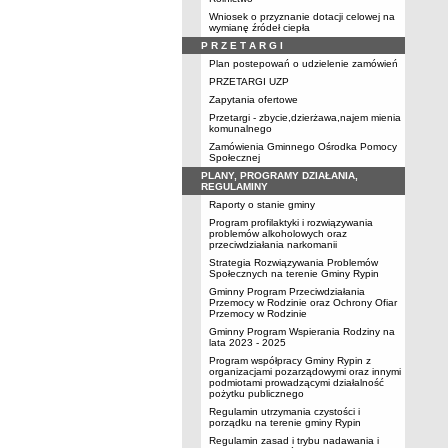
Wniosek o przyznanie dotacji celowej na
wymianę źródeł ciepła
P R Z E T A R G I
Plan postepowań o udzielenie zamówień
PRZETARGI UZP
Zapytania ofertowe
Przetargi - zbycie,dzierżawa,najem mienia
komunalnego
Zamówienia Gminnego Ośrodka Pomocy
Społecznej
PLANY, PROGRAMY DZIAŁANIA,
REGULAMINY
Raporty o stanie gminy
Program profilaktyki i rozwiązywania
problemów alkoholowych oraz
przeciwdziałania narkomanii
Strategia Rozwiązywania Problemów
Społecznych na terenie Gminy Rypin
Gminny Program Przeciwdziałania
Przemocy w Rodzinie oraz Ochrony Ofiar
Przemocy w Rodzinie
Gminny Program Wspierania Rodziny na
lata 2023 - 2025
Program współpracy Gminy Rypin z
organizacjami pozarządowymi oraz innymi
podmiotami prowadzącymi działalność
pożytku publicznego
Regulamin utrzymania czystości i
porządku na terenie gminy Rypin
Regulamin zasad i trybu nadawania i