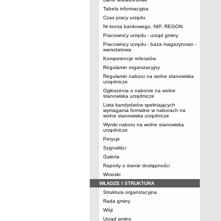
Tabela informacyjna
Czas pracy urzędu
Nr konta bankowego, NIP, REGON
Pracownicy urzędu - urząd gminy
Pracownicy urzędu - baza magazynowo -
warsztatowa
Kompetencje referatów
Regulamin organizacyjny
Regulamin naboru na wolne stanowiska
urzędnicze
Ogłoszenia o naborze na wolne
stanowiska urzędnicze
Lista kandydatów spełniających
wymagania formalne w naborach na
wolne stanowiska urzędnicze
Wyniki naboru na wolne stanowiska
urzędnicze
Petycje
Sygnaliści
Galeria
Raporty o stanie dostępności
Wnioski
WŁADZE I STRUKTURA
Struktura organizacyjna
Rada gminy
Wójt
Urząd gminy