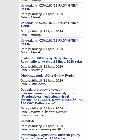
Uchwała nr XXVI/193/26 RADY GMINY
RYPIN
Data publikacji: 31 lipca 2026
Dział:
Uchwały
Uchwała nr XXVI/192/26 RADY GMINY
RYPIN
Data publikacji: 31 lipca 2026
Dział:
Uchwały
Uchwała nr XXVI/191/26 RADY GMINY
RYPIN
Data publikacji: 31 lipca 2026
Dział:
Uchwały
Protokół z XXVI sesji Rady Gminy
Rypin odbytej w dniu 28 lipca 2026 roku
Data publikacji: 31 lipca 2026
Dział:
Protokoły
Obwieszczenie Wójta Gminy Rypin
Data publikacji: 31 lipca 2026
Dział:
Aktualności
Decyzja o środowiskowych
uwarunkowaniach dla inwestycji pn.
„Przebudowa i rozbudowa drogi
gminnej nr 120337C Kowalki-Nadróż i nr
120338C Balin-Lasoty”
Data publikacji: 31 lipca 2026
Dział:
Decyzje o środowiskowych
uwarunkowaniach
2026/B/5
Data publikacji: 31 lipca 2026
Dział:
Karty informacyjne SIOS
Informacja o wykonaniu budżetu gminy
Rypin za II kwartał 2026 roku