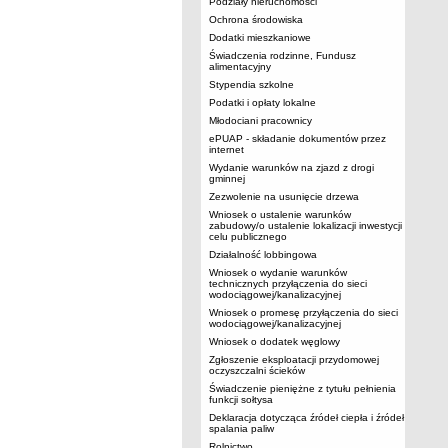
Podziały nieruchomości
Ochrona środowiska
Dodatki mieszkaniowe
Świadczenia rodzinne, Fundusz
alimentacyjny
Stypendia szkolne
Podatki i opłaty lokalne
Młodociani pracownicy
ePUAP - składanie dokumentów przez
internet
Wydanie warunków na zjazd z drogi
gminnej
Zezwolenie na usunięcie drzewa
Wniosek o ustalenie warunków
zabudowy/o ustalenie lokalizacji inwestycji
celu publicznego
Działalność lobbingowa
Wniosek o wydanie warunków
technicznych przyłączenia do sieci
wodociągowej/kanalizacyjnej
Wniosek o promesę przyłączenia do sieci
wodociągowej/kanalizacyjnej
Wniosek o dodatek węglowy
Zgłoszenie eksploatacji przydomowej
oczyszczalni ścieków
Świadczenie pieniężne z tytułu pełnienia
funkcji sołtysa
Deklaracja dotycząca źródeł ciepła i źródeł
spalania paliw
Rolnictwo