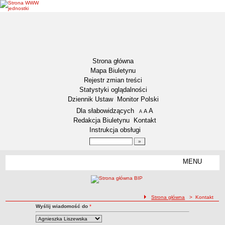
Strona główna
Mapa Biuletynu
Rejestr zmian treści
Statystyki oglądalności
Dziennik Ustaw
Monitor Polski
Menu dodatkowe
Dla słabowidzących
A
powiększ czcionkę
A
standardowy rozmiar czcionki
A
pomniejsz czcionkę
Redakcja Biuletynu
Kontakt
Instrukcja obsługi
Wyszukiwarka artykułów
Szukaj
MENU
Menu
DEKLARACJA DOSTĘPNOŚCI
NASZA GMINA
Status gminy
ścieżka nawigacji
Strona główna
> Kontakt
Kontakt z Redakcją BIP
Wyślij wiadomość do
*
Lokalizacja
Kontakt
Insygnia gminy