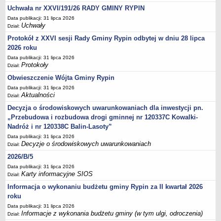
Sesje Rady Gminy Rypin
Uchwała nr XXVI/191/26 RADY GMINY RYPIN
PRAWO LOKALNE
Data publikacji: 31 lipca 2026
Statut
Uchwały
Dział:
Strategia rozwoju
Protokół z XXVI sesji Rady Gminy Rypin odbytej w dniu 28 lipca
2026 roku
Uchwały
Data publikacji: 31 lipca 2026
Projekty uchwał
Protokoły
Dział:
Protokoły
Obwieszczenie Wójta Gminy Rypin
Data publikacji: 31 lipca 2026
Imienne wykazy głosowań radnych
Aktualności
Dział:
Postać dokumentów
Decyzja o środowiskowych uwarunkowaniach dla inwestycji pn.
Akty Prawne, Dzienniki Ustaw, Monitory Polskie
„Przebudowa i rozbudowa drogi gminnej nr 120337C Kowalki-
Nadróż i nr 120338C Balin-Lasoty”
Prawo miejscowe
Data publikacji: 31 lipca 2026
Zarządzenia
Decyzje o środowiskowych uwarunkowaniach
Dział:
Studium uwarunkowań i kierunków zagospodarowania
2026/B/5
przestrzennego
Data publikacji: 31 lipca 2026
Karty informacyjne SIOS
Dział:
Dane przestrzenne - MPZP
Informacja o wykonaniu budżetu gminy Rypin za II kwartał 2026
Stałe obwody głosowania, numery, granice oraz siedziby
roku
obwodowych komisji wyborczych, opis granic okręgów wyborczych
Data publikacji: 31 lipca 2026
Plan ogólny gminy Rypin
Informacje z wykonania budżetu gminy (w tym ulgi, odroczenia)
Dział: