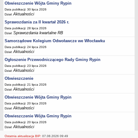
FINANSE GMINY
Obwieszczenie Wójta Gminy Rypin
Budżet
Data publikacji: 30 lipca 2026
Aktualności
Dział:
Zmiany budżetu
Sprawozdania za II kwartał 2026 r.
Wieloletnia Prognoza Finansowa
Data publikacji: 28 lipca 2026
Majątek gminy
Sprawozdania kwartalne RB
Dział:
Majątek jednostek organizacyjnych
Samorządowe Kolegium Odwoławcze we Włocławku
Dług publiczny
Data publikacji: 24 lipca 2026
Aktualności
Dział:
Realizacja inwestycji
Ogłoszenie Przewodniczącego Rady Gminy Rypin
Sprawozdania z wykonania budżetu
Data publikacji: 23 lipca 2026
Aktualności
Sprawozdania kwartalne RB
Dział:
Obwieszczenie
Sprawozdania finansowe
Data publikacji: 21 lipca 2026
Informacje z wykonania budżetu gminy (w tym ulgi, odroczenia)
Aktualności
Dział:
Interpretacje indywidualne
Obwieszczenie Wójta Gminy Rypin
SPRAWY DO ZAŁATWIENIA
Data publikacji: 20 lipca 2026
Aktualności
BUDOWA PRZYDOMOWYCH OCZYSZCZALNI ŚCIEKÓW -
Dział:
DOFINANSOWANIE
Obwieszczenie Wójta Gminy Rypin
Preferencyjny zakup węgla
Data publikacji: 20 lipca 2026
Aktualności
Dział:
Wykaz spraw
Ostatnia aktualizacja BIP:
07.08.2026 09:49