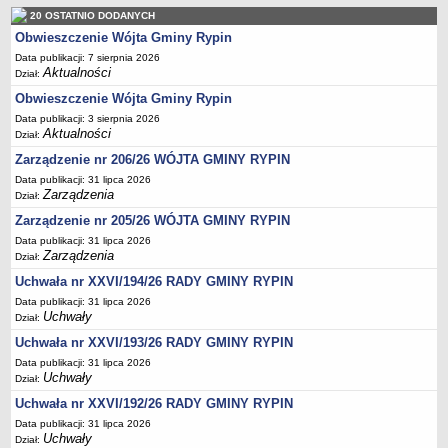
Regulamin naboru na wolne stanowiska urzędnicze
20 OSTATNIO DODANYCH
Ogłoszenia o naborze na wolne stanowiska urzędnicze
Obwieszczenie Wójta Gminy Rypin
Lista kandydatów spełniających wymagania formalne w naborach na
Data publikacji: 7 sierpnia 2026
wolne stanowiska urzędnicze
Aktualności
Dział:
Obwieszczenie Wójta Gminy Rypin
Wyniki naboru na wolne stanowiska urzędnicze
Data publikacji: 3 sierpnia 2026
Petycje
Aktualności
Dział:
Sygnaliści
Zarządzenie nr 206/26 WÓJTA GMINY RYPIN
Galeria
Data publikacji: 31 lipca 2026
Zarządzenia
Dział:
Raporty o stanie dostępności
Zarządzenie nr 205/26 WÓJTA GMINY RYPIN
Wnioski
Data publikacji: 31 lipca 2026
WŁADZE I STRUKTURA
Zarządzenia
Dział:
Struktura organizacyjna
Uchwała nr XXVI/194/26 RADY GMINY RYPIN
Rada gminy
Data publikacji: 31 lipca 2026
Uchwały
Dział:
Wójt
Uchwała nr XXVI/193/26 RADY GMINY RYPIN
Urząd gminy
Data publikacji: 31 lipca 2026
Jednostki organizacyjne, GOPS, Instytucja kultury, OSP
Uchwały
Dział:
Jednostki pomocnicze - sołectwa
Uchwała nr XXVI/192/26 RADY GMINY RYPIN
Data publikacji: 31 lipca 2026
Plan pracy komisji rewizyjnej
Uchwały
Dział: