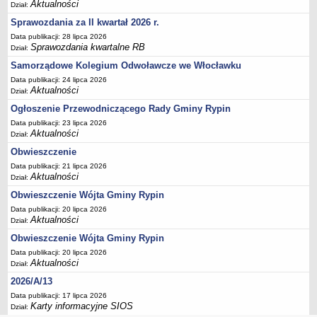
Aktualności
fizycznym i wspólnotom mieszkaniowym nie prowadzącym
Dział:
działalności gospodarczej na realizację zadań w zakresie
Sprawozdania za II kwartał 2026 r.
demontażu, transportu i unieszkodliwiania odpadów zawierających
Data publikacji: 28 lipca 2026
azbes
Sprawozdania kwartalne RB
Dział:
Plan gospodarki niskoemisyjnej dla gminy Rypin
Samorządowe Kolegium Odwoławcze we Włocławku
Data publikacji: 24 lipca 2026
Aktualizacja założeń do planu zaopatrzenia w ciepło, energię
Aktualności
Dział:
elektryczną i paliwa gazowe dla gminy Rypin
Ogłoszenie Przewodniczącego Rady Gminy Rypin
Program Rewitalizacji Gminy Rypin na lata 2016-2023
Data publikacji: 23 lipca 2026
Plany rozwoju gminy i miejscowości
Aktualności
Dział:
Strategie Terytorialne Obszaru Prowadzenia Polityki Terytorialnej
Obwieszczenie
Data publikacji: 21 lipca 2026
OCHRONA ŚRODOWISKA
Aktualności
Dział:
Wycinka drzew
Obwieszczenie Wójta Gminy Rypin
Raporty o oddziaływaniu przedsięwzięcia na środowisko
Data publikacji: 20 lipca 2026
Decyzje o środowiskowych uwarunkowaniach
Aktualności
Dział:
SIOS
Obwieszczenie Wójta Gminy Rypin
Data publikacji: 20 lipca 2026
Gospodarka odpadami
Aktualności
Dział:
Deklaracja o wysokości opłaty za gospodarowanie odpadami
2026/A/13
komunalnymi
Data publikacji: 17 lipca 2026
Harmonogram wywozu odpadów
Karty informacyjne SIOS
Dział: