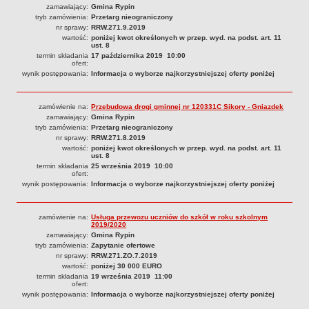
Regulamin naboru na wolne stanowiska urzędnicze
zamawiający:
Gmina Rypin
tryb zamówienia:
Przetarg nieograniczony
Ogłoszenia o naborze na wolne stanowiska urzędnicze
nr sprawy:
RRW.271.9.2019
Lista kandydatów spełniających wymagania formalne w naborach na
wartość:
poniżej kwot określonych w przep. wyd. na podst. art. 11
ust. 8
wolne stanowiska urzędnicze
termin składania
17 października 2019 10:00
ofert:
Wyniki naboru na wolne stanowiska urzędnicze
wynik postępowania:
Informacja o wyborze najkorzystniejszej oferty poniżej
Petycje
Sygnaliści
zamówienie na:
Przebudowa drogi gminnej nr 120331C Sikory - Gniazdek
zamawiający:
Gmina Rypin
Galeria
tryb zamówienia:
Przetarg nieograniczony
nr sprawy:
RRW.271.8.2019
Raporty o stanie dostępności
wartość:
poniżej kwot określonych w przep. wyd. na podst. art. 11
ust. 8
Wnioski
termin składania
25 września 2019 10:00
WŁADZE I STRUKTURA
ofert:
wynik postępowania:
Informacja o wyborze najkorzystniejszej oferty poniżej
Struktura organizacyjna
Rada gminy
zamówienie na:
Usługa przewozu uczniów do szkół w roku szkolnym
Wójt
2019/2020
zamawiający:
Gmina Rypin
Urząd gminy
tryb zamówienia:
Zapytanie ofertowe
nr sprawy:
RRW.271.ZO.7.2019
Jednostki organizacyjne, GOPS, Instytucja kultury, OSP
wartość:
poniżej 30 000 EURO
Jednostki pomocnicze - sołectwa
termin składania
19 września 2019 11:00
ofert:
wynik postępowania:
Plan pracy komisji rewizyjnej
Informacja o wyborze najkorzystniejszej oferty poniżej