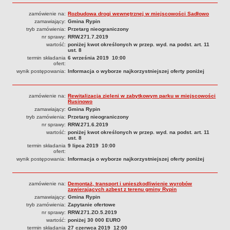
Sesje Rady Gminy Rypin
zamówienie na:
Rozbudowa drogi wewnętrznej w miejscowości Sadłowo
PRAWO LOKALNE
zamawiający:
Gmina Rypin
Statut
tryb zamówienia:
Przetarg nieograniczony
nr sprawy:
RRW.271.7.2019
Strategia rozwoju
wartość:
poniżej kwot określonych w przep. wyd. na podst. art. 11
ust. 8
Uchwały
termin składania
6 września 2019 10:00
ofert:
Projekty uchwał
wynik postępowania:
Informacja o wyborze najkorzystniejszej oferty poniżej
Protokoły
Imienne wykazy głosowań radnych
zamówienie na:
Rewitalizacja zieleni w zabytkowym parku w miejscowości
Rusinowo
Postać dokumentów
zamawiający:
Gmina Rypin
tryb zamówienia:
Przetarg nieograniczony
Akty Prawne, Dzienniki Ustaw, Monitory Polskie
nr sprawy:
RRW.271.6.2019
Prawo miejscowe
wartość:
poniżej kwot określonych w przep. wyd. na podst. art. 11
ust. 8
Zarządzenia
termin składania
9 lipca 2019 10:00
ofert:
Studium uwarunkowań i kierunków zagospodarowania
wynik postępowania:
Informacja o wyborze najkorzystniejszej oferty poniżej
przestrzennego
Dane przestrzenne - MPZP
zamówienie na:
Demontaż, transport i unieszkodliwienie wyrobów
zawierających azbest z terenu gminy Rypin
Stałe obwody głosowania, numery, granice oraz siedziby
zamawiający:
Gmina Rypin
obwodowych komisji wyborczych, opis granic okręgów wyborczych
tryb zamówienia:
Zapytanie ofertowe
nr sprawy:
RRW.271.ZO.5.2019
Plan ogólny gminy Rypin
wartość:
poniżej 30 000 EURO
termin składania
27 czerwca 2019 12:00