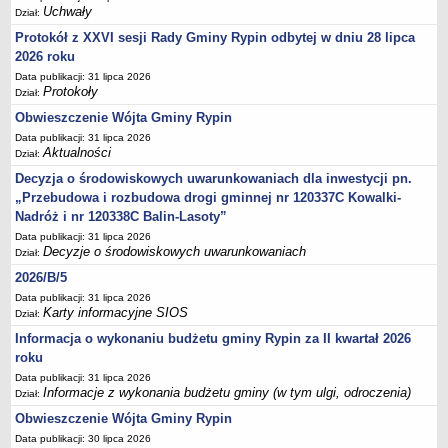
PLANY, PROGRAMY DZIAŁANIA, REGULAMINY
Uchwały
Dział:
Raporty o stanie gminy
Protokół z XXVI sesji Rady Gminy Rypin odbytej w dniu 28 lipca
2026 roku
Program profilaktyki i rozwiązywania problemów alkoholowych oraz
przeciwdziałania narkomanii
Data publikacji: 31 lipca 2026
Protokoły
Dział:
Strategia Rozwiązywania Problemów Społecznych na terenie Gminy
Obwieszczenie Wójta Gminy Rypin
Rypin
Data publikacji: 31 lipca 2026
Gminny Program Przeciwdziałania Przemocy w Rodzinie oraz
Aktualności
Dział:
Ochrony Ofiar Przemocy w Rodzinie
Decyzja o środowiskowych uwarunkowaniach dla inwestycji pn.
Gminny Program Wspierania Rodziny na lata 2023 - 2025
„Przebudowa i rozbudowa drogi gminnej nr 120337C Kowalki-
Nadróż i nr 120338C Balin-Lasoty”
Program współpracy Gminy Rypin z organizacjami pozarządowymi
oraz innymi podmiotami prowadzącymi działalność pożytku
Data publikacji: 31 lipca 2026
Decyzje o środowiskowych uwarunkowaniach
Dział:
publicznego
2026/B/5
Regulamin utrzymania czystości i porządku na terenie gminy Rypin
Data publikacji: 31 lipca 2026
Regulamin zasad i trybu nadawania i pozbawiania tytułów
Karty informacyjne SIOS
Dział:
,,Honorowy Obywatel Gminy Rypin' i ,,Zasłużony dla Gminy Rypin'
Informacja o wykonaniu budżetu gminy Rypin za II kwartał 2026
Regulamin dotowania demontażu i utylizacji materiałów
roku
zawierających azbest z budynków na terenie Gminy Rypin ze
Data publikacji: 31 lipca 2026
środków Gminnego Funduszu Ochrony Środowiska i Gospodarki
Informacje z wykonania budżetu gminy (w tym ulgi, odroczenia)
Dział:
Wodnej
Obwieszczenie Wójta Gminy Rypin
Zasady i tryb postępowania przy udzielaniu dotacji celowej osobom
Data publikacji: 30 lipca 2026