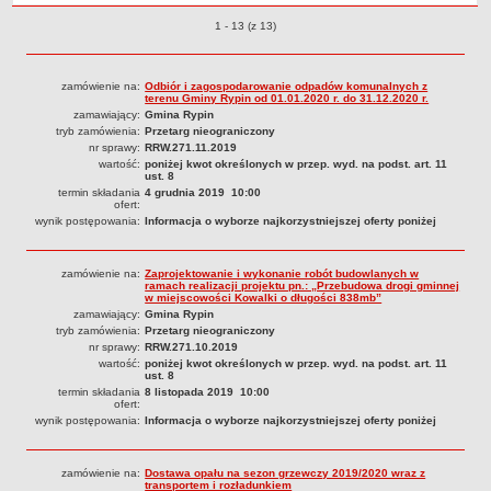
Dane statystyczne
Przetargi o pozycjach
1 - 13 (z 13)
Zadania publiczne
Związki i stowarzyszenia
zamówienie na:
Odbiór i zagospodarowanie odpadów komunalnych z
terenu Gminy Rypin od 01.01.2020 r. do 31.12.2020 r.
Realizacja zadań publicznych
zamawiający:
Gmina Rypin
tryb zamówienia:
Przetarg nieograniczony
Rejestr zbiorów danych osobowych
nr sprawy:
RRW.271.11.2019
Rejestr instytucji kultury
wartość:
poniżej kwot określonych w przep. wyd. na podst. art. 11
ust. 8
RODO Klauzule informacyjne
termin składania
4 grudnia 2019 10:00
ofert:
AKTUALNOŚCI I OGŁOSZENIA
wynik postępowania:
Informacja o wyborze najkorzystniejszej oferty poniżej
URZĄD GMINY
Dane teleadresowe
zamówienie na:
Zaprojektowanie i wykonanie robót budowlanych w
ramach realizacji projektu pn.: „Przebudowa drogi gminnej
Tabela informacyjna
w miejscowości Kowalki o długości 838mb”
zamawiający:
Gmina Rypin
Czas pracy urzędu
tryb zamówienia:
Przetarg nieograniczony
nr sprawy:
RRW.271.10.2019
Nr konta bankowego, NIP, REGON
wartość:
poniżej kwot określonych w przep. wyd. na podst. art. 11
ust. 8
Pracownicy urzędu - urząd gminy
termin składania
8 listopada 2019 10:00
ofert:
Pracownicy urzędu - baza magazynowo - warsztatowa
wynik postępowania:
Informacja o wyborze najkorzystniejszej oferty poniżej
Kompetencje referatów
Regulamin organizacyjny
zamówienie na:
Dostawa opału na sezon grzewczy 2019/2020 wraz z
transportem i rozładunkiem