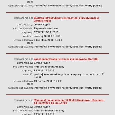
FINANSE GMINY
ofert:
Budżet
wynik postępowania:
Informacja o wyborze najkorzystniejszej oferty poniżej
Zmiany budżetu
zamówienie na:
Budowa infrastruktury rekreacyjnej i turystycznej w
Wieloletnia Prognoza Finansowa
Gminie Rypin
zamawiający:
Gmina Rypin
Majątek gminy
tryb zamówienia:
Zapytanie ofertowe
Majątek jednostek organizacyjnych
nr sprawy:
RRW.271.ZO.2.2019
wartość:
poniżej 30 000 EURO
Dług publiczny
termin składania
5 kwietnia 2019 12:00
ofert:
Realizacja inwestycji
wynik postępowania:
Informacja o wyborze najkorzystniejszej oferty poniżej
Sprawozdania z wykonania budżetu
Sprawozdania kwartalne RB
zamówienie na:
Zagospodarowanie terenu w miejscowości Kowalki
zamawiający:
Gmina Rypin
Sprawozdania finansowe
tryb zamówienia:
Przetarg nieograniczony
nr sprawy:
RRW.271.4.2019
Informacje z wykonania budżetu gminy (w tym ulgi, odroczenia)
wartość:
poniżej kwot określonych w przep. wyd. na podst. art. 11
ust. 8
Interpretacje indywidualne
termin składania
19 marca 2019 10:00
ofert:
SPRAWY DO ZAŁATWIENIA
wynik postępowania:
Informacja o wyborze najkorzystniejszej oferty poniżej
BUDOWA PRZYDOMOWYCH OCZYSZCZALNI ŚCIEKÓW -
DOFINANSOWANIE
zamówienie na:
Remont drogi gminnej nr 120350C Rusinowo - Rusinowo
Preferencyjny zakup węgla
od km 0+000 do km 1+755
zamawiający:
Gmina Rypin
Wykaz spraw
tryb zamówienia:
Przetarg nieograniczony
nr sprawy:
RRW.271.3.2019