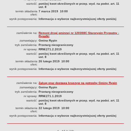
Podania, wnioski, skargi i petycje
wartość:
poniżej kwot określonych w przep. wyd. na podst. art. 11
ust. 8
Zaświadczenia
termin składania
7 marca 2019 10:00
ofert:
Ewidencja ludności - obowiązek meldunkowy
wynik postępowania:
Informacja o wyborze najkorzystniejszej oferty poniżej
Rejestry i ewidencje
Dowody osobiste
zamówienie na:
Remont drogi gminnej nr 120308C Starorypin Prywatny -
Rypałki
Udostępnianie informacji publicznej
zamawiający:
Gmina Rypin
tryb zamówienia:
Przetarg nieograniczony
Ewidencja działalności gospodarczej
nr sprawy:
RRW.271.2.2019
Podziały nieruchomości
wartość:
poniżej kwot określonych w przep. wyd. na podst. art. 11
ust. 8
Ochrona środowiska
termin składania
26 lutego 2019 10:00
ofert:
Dodatki mieszkaniowe
wynik postępowania:
Informacja o wyborze najkorzystniejszej oferty poniżej
Świadczenia rodzinne, Fundusz alimentacyjny
zamówienie na:
Zakup oraz dostawa kruszyw na potrzeby Gminy Rypin
Stypendia szkolne
zamawiający:
Gmina Rypin
Podatki i opłaty lokalne
tryb zamówienia:
Przetarg nieograniczony
nr sprawy:
RRW.271.1.2019
Młodociani pracownicy
wartość:
poniżej kwot określonych w przep. wyd. na podst. art. 11
ust. 8
ePUAP - składanie dokumentów przez internet
termin składania
22 lutego 2019 10:00
ofert:
Wydanie warunków na zjazd z drogi gminnej
wynik postępowania:
Informacja o wyborze najkorzystniejszej oferty poniżej
Zezwolenie na usunięcie drzewa
Wniosek o ustalenie warunków zabudowy/o ustalenie lokalizacji